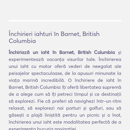
Închirieri iahturi în Barnet, British
Columbia
Închiriază un iaht în Barnet, British Columbia
și
experimentează vacanța visurilor tale. Închirierea
unui iaht cu motor oferă vederi de neegalat ale
peisajelor spectaculoase, de la apusuri minunate la
viața marină incredibilă. O închiriere de iaht în
Barnet, British Columbia îți oferă libertatea supremă
de a alege cum să îți petreci timpul și ce destinații
să explorezi. Fie că preferi să navighezi într-un ritm
relaxat, să explorezi noi porturi și golfuri, sau să
găsești o plajă liniștită pentru un picnic și o înot,
închirierea unui iaht este modalitatea perfectă de a
experimenta bucuria navigației.