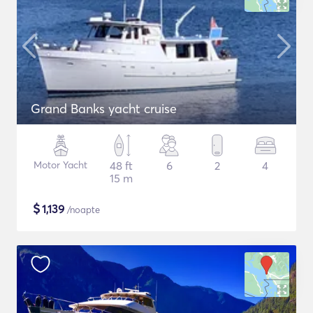
Grand Banks yacht cruise
Motor Yacht
48 ft
6
2
4
15 m
$
1,139
/noapte