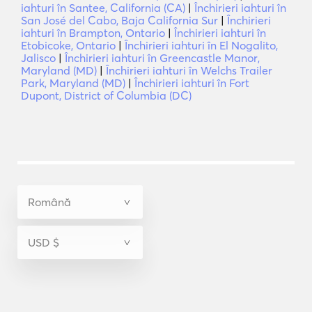
iahturi în Santee, California (CA)
|
Închirieri iahturi în
San José del Cabo, Baja California Sur
|
Închirieri
iahturi în Brampton, Ontario
|
Închirieri iahturi în
Etobicoke, Ontario
|
Închirieri iahturi în El Nogalito,
Jalisco
|
Închirieri iahturi în Greencastle Manor,
Maryland (MD)
|
Închirieri iahturi în Welchs Trailer
Park, Maryland (MD)
|
Închirieri iahturi în Fort
Dupont, District of Columbia (DC)