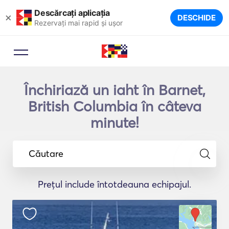
Descărcați aplicația
×
DESCHIDE
Rezervați mai rapid și ușor
Închiriază un iaht în Barnet,
British Columbia în câteva
minute!
Căutare
Prețul include întotdeauna echipajul.