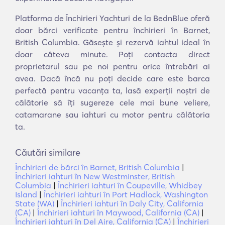
Platforma de Închirieri Yachturi de la BednBlue oferă
doar bărci verificate pentru închirieri în Barnet,
British Columbia. Găsește și rezervă iahtul ideal în
doar câteva minute. Poți contacta direct
proprietarul sau pe noi pentru orice întrebări ai
avea. Dacă încă nu poți decide care este barca
perfectă pentru vacanța ta, lasă experții noștri de
călătorie să îți sugereze cele mai bune veliere,
catamarane sau iahturi cu motor pentru călătoria
ta.
Căutări similare
Închirieri de bărci în Barnet, British Columbia
|
Închirieri iahturi în New Westminster, British
Columbia
|
Închirieri iahturi în Coupeville, Whidbey
Island
|
Închirieri iahturi în Port Hadlock, Washington
State (WA)
|
Închirieri iahturi în Daly City, California
(CA)
|
Închirieri iahturi în Maywood, California (CA)
|
Închirieri iahturi în Del Aire, California (CA)
|
Închirieri