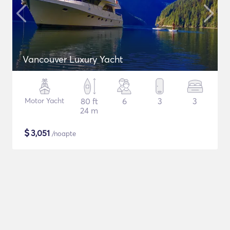
Vancouver Luxury Yacht
Motor Yacht
80 ft
6
3
3
24 m
$
3,051
/noapte