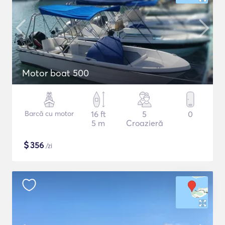
Motor boat 500
Barcă cu motor
16 ft
5
0
5 m
Croazieră
$
356
/zi