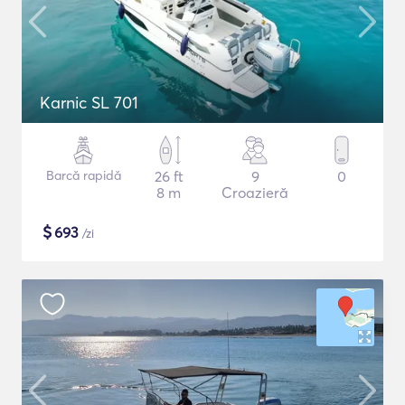
Karnic SL 701
Barcă rapidă
26 ft
9
0
8 m
Croazieră
$
693
/zi