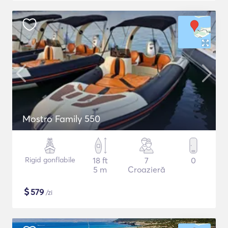
Mostro Family 550
Rigid gonflabile
18 ft
7
0
5 m
Croazieră
$
579
/zi