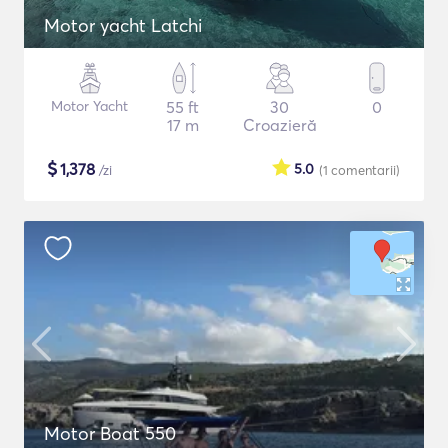
Motor yacht Latchi
Motor Yacht
55 ft
30
0
17 m
Croazieră
$
1,378
5.0
/zi
(1
comentarii
)
Motor Boat 550