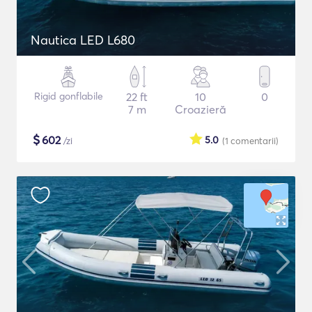
Nautica LED L680
Rigid gonflabile
22 ft
10
0
7 m
Croazieră
$
602
5.0
/zi
(1
comentarii
)