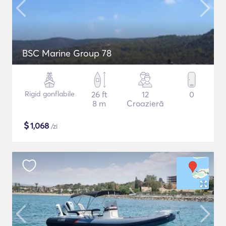
BSC Marine Group 78
Rigid gonflabile
26 ft
12
0
8 m
Croazieră
$
1,068
/zi