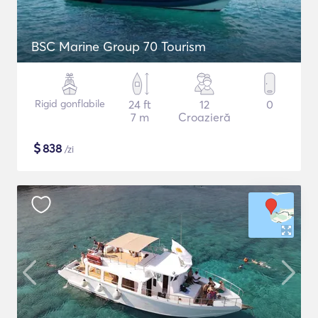
BSC Marine Group 70 Tourism
Rigid gonflabile
24 ft
12
0
7 m
Croazieră
$
838
/zi