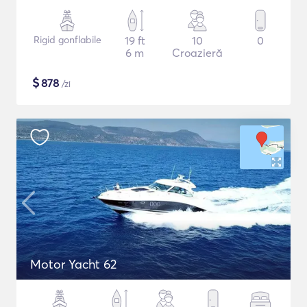
Rigid gonflabile
19 ft
10
0
6 m
Croazieră
$
878
/zi
Motor Yacht 62