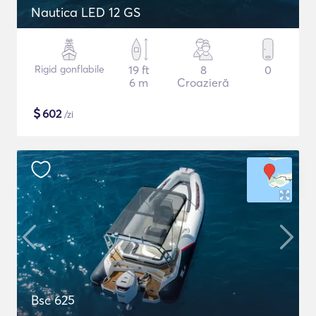
Nautica LED 12 GS
Rigid gonflabile
19 ft
8
0
6 m
Croazieră
$
602
/zi
Bsc 625