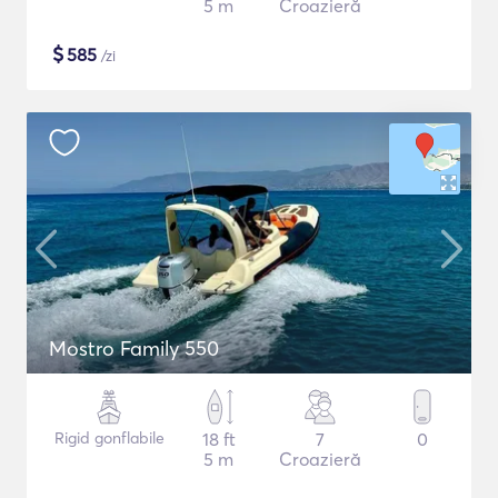
5 m
Croazieră
$
585
/zi
Mostro Family 550
Rigid gonflabile
18 ft
7
0
5 m
Croazieră