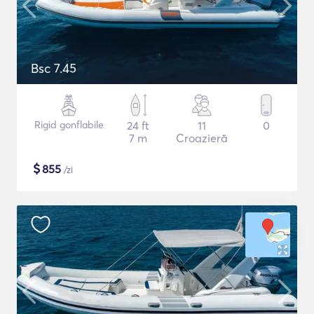
Bsc 7.45
Rigid gonflabile
24 ft
11
0
7 m
Croazieră
$
855
/zi