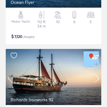
Ocean Flyer
Motor Yacht
112 ft
10
6
5
34 m
$
7,120
/noapte
Richards Ironworks 92