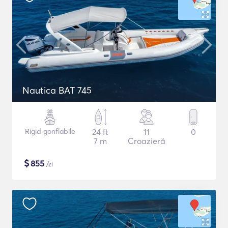
Nautica BAT 745
Rigid gonflabile
24 ft
11
0
7 m
Croazieră
$
855
/zi