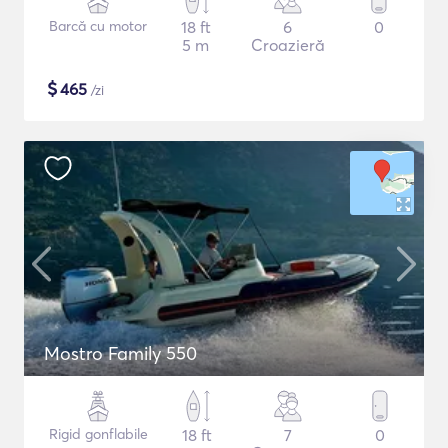
Barcă cu motor
18 ft
6
0
5 m
Croazieră
$
465
/zi
Mostro Family 550
Rigid gonflabile
18 ft
7
0