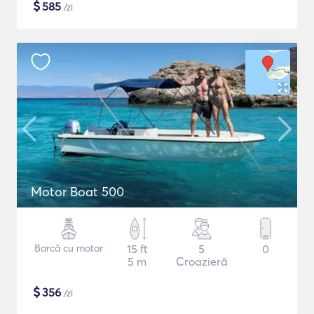
$
585
/zi
Motor Boat 500
Barcă cu motor
15 ft
5
0
5 m
Croazieră
$
356
/zi