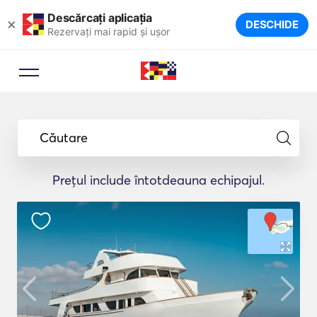
Descărcați aplicația
×
DESCHIDE
Rezervați mai rapid și ușor
Căutare
Prețul include întotdeauna echipajul.