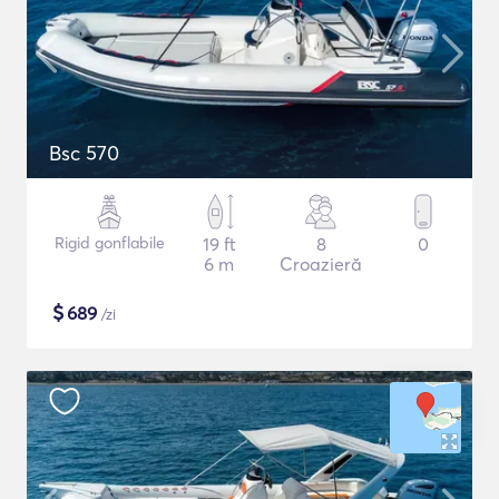
Bsc 570
Rigid gonflabile
19 ft
8
0
6 m
Croazieră
$
689
/zi