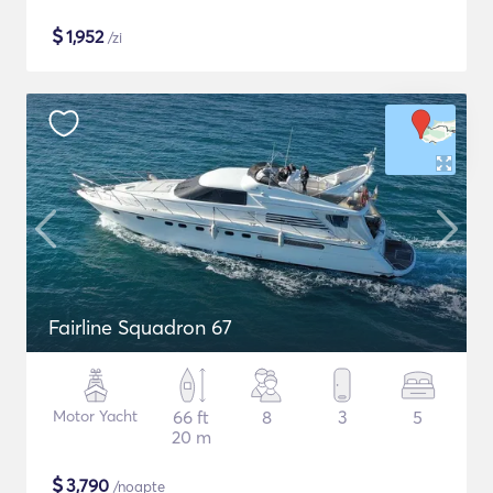
$
1,952
/zi
Fairline Squadron 67
Motor Yacht
66 ft
8
3
5
20 m
$
3,790
/noapte