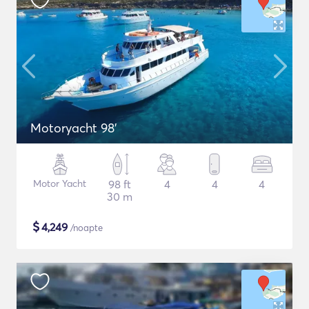
Motoryacht 98'
Motor Yacht
98 ft
4
4
4
30 m
$
4,249
/noapte