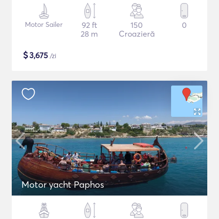
Motor Sailer
92 ft
150
0
28 m
Croazieră
$
3,675
/zi
Motor yacht Paphos