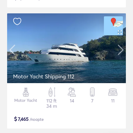
Motor Yacht Shipping 112
Motor Yacht
112 ft
14
7
11
34 m
$
7,465
/noapte