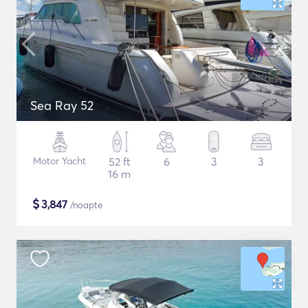
Sea Ray 52
Motor Yacht
52 ft
6
3
3
16 m
$
3,847
/noapte