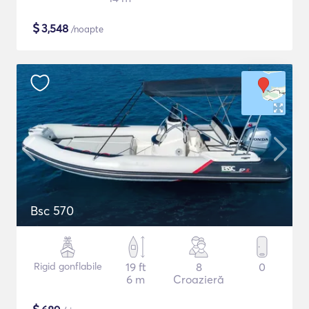
$
3,548
/noapte
Bsc 570
Rigid gonflabile
19 ft
8
0
6 m
Croazieră