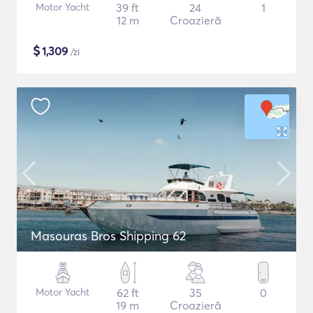
Motor Yacht
39 ft
24
1
12 m
Croazieră
$
1,309
/zi
Masouras Bros Shipping 62
Motor Yacht
62 ft
35
0
19 m
Croazieră