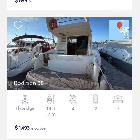
$
689
/zi
Rodman 38
Flybridge
39 ft
4
2
3
12 m
$
1,493
/noapte