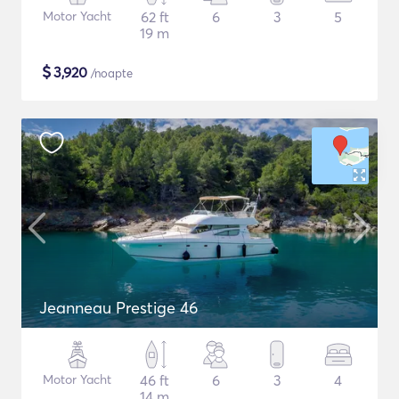
Motor Yacht
62 ft
6
3
5
19 m
$
3,920
/noapte
Jeanneau Prestige 46
Motor Yacht
46 ft
6
3
4
14 m