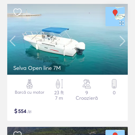
Selva Open line 7M
Barcă cu motor
23 ft
9
0
7 m
Croazieră
$
554
/zi