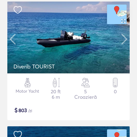
Diverib TOURIST
Motor Yacht
20 ft
5
0
6 m
Croazieră
$
803
/zi