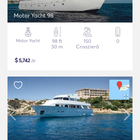
Motor Yacht 98
Motor Yacht
98 ft
150
0
30 m
Croazieră
$
5,742
/zi