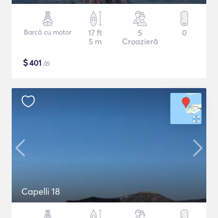
Barcă cu motor
17 ft
5
0
5 m
Croazieră
$
401
/zi
Capelli 18