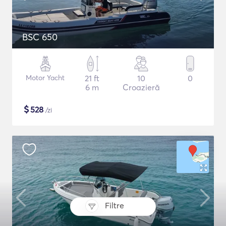
BSC 650
Motor Yacht
21 ft
10
0
6 m
Croazieră
$
528
/zi
Filtre