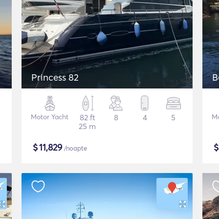
Princess 82
B
Motor Yacht
82 ft
8
4
5
Mo
25 m
$
11,829
/noapte