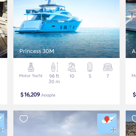
Princess 30M
A
Motor Yacht
98 ft
10
5
7
Mo
30 m
$
16,209
/noapte