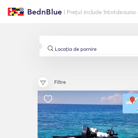
BednBlue
| Prețul include întotdeauna 
Filtre