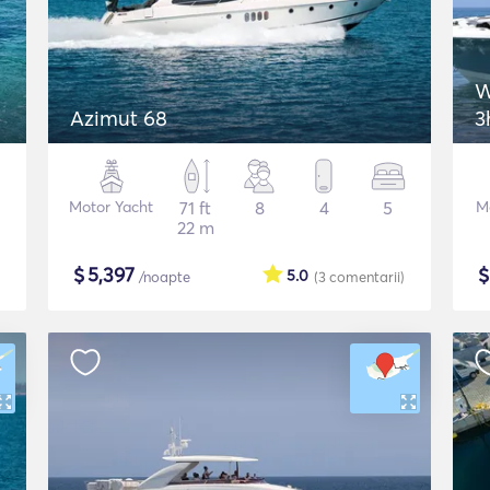
W
Azimut 68
3
Motor Yacht
71 ft
8
4
5
M
22 m
$
5,397
5.0
/noapte
(3
comentarii
)