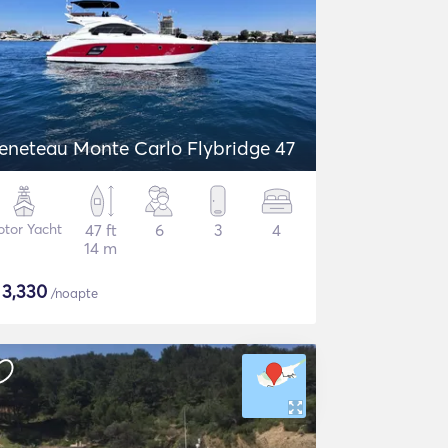
eneteau Monte Carlo Flybridge 47
tor Yacht
47 ft
6
3
4
14 m
$
3,330
/noapte