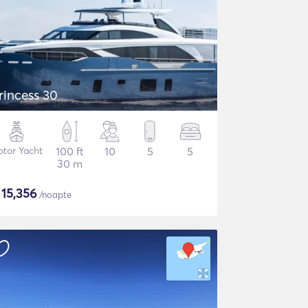
rincess 30
tor Yacht
100 ft
10
5
5
30 m
$
15,356
/noapte