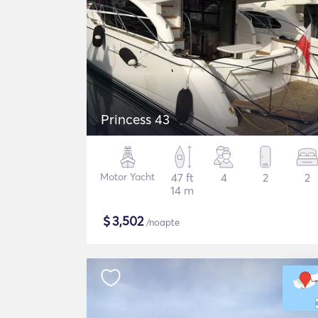
Princess 43
Motor Yacht
47 ft
4
2
2
14 m
$
3,502
/noapte