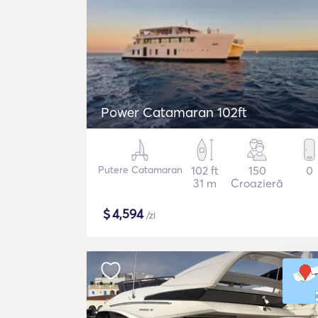
Power Catamaran 102ft
Putere Catamaran
102 ft
150
0
31 m
Croazieră
$
4,594
/zi