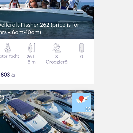
ellcraft Fissher 262 (price is for
hrs - 6am-10am)
otor Yacht
26 ft
8
0
8 m
Croazieră
$
803
/zi