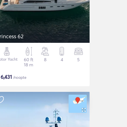
rincess 62
tor Yacht
60 ft
8
4
5
18 m
$
6,431
/noapte