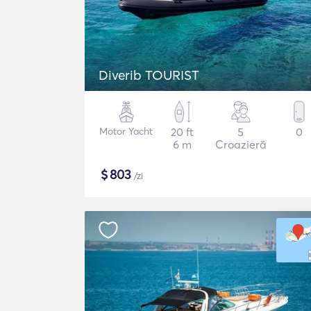
Diverib TOURIST
Motor Yacht
20 ft
5
0
6 m
Croazieră
$
803
/zi