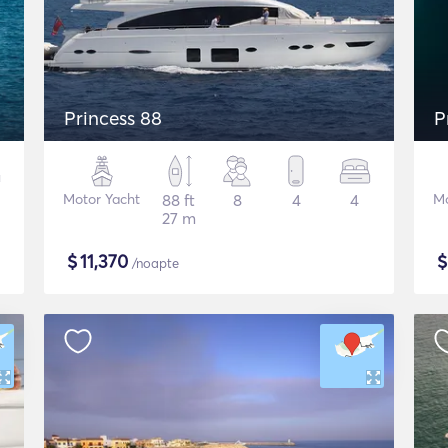
Princess 88
P
Motor Yacht
88 ft
8
4
4
Mo
27 m
$
11,370
/noapte