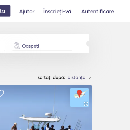
ta
Ajutor
Înscrieți-vă
Autentificare
Oaspeți
sortați după:
>