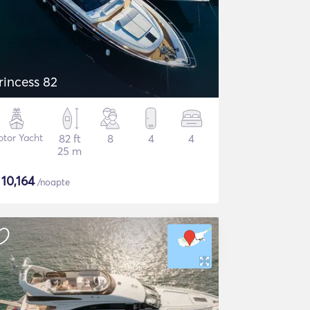
rincess 82
tor Yacht
82 ft
8
4
4
25 m
$
10,164
/noapte