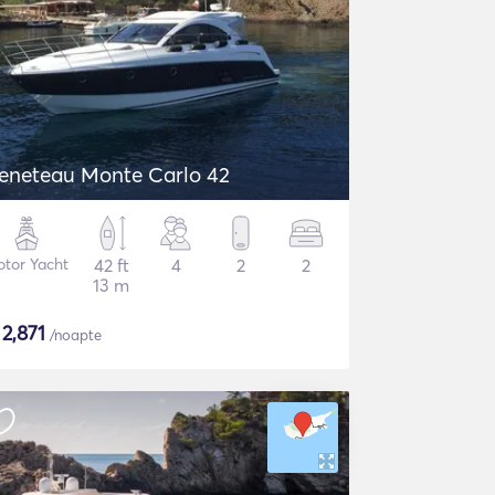
eneteau Monte Carlo 42
tor Yacht
42 ft
4
2
2
13 m
$
2,871
/noapte