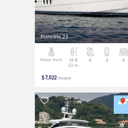
Princess 23
Motor Yacht
74 ft
8
4
4
23 m
$
7,522
/noapte