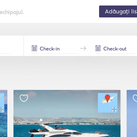
Adăugați lis
echipajul.