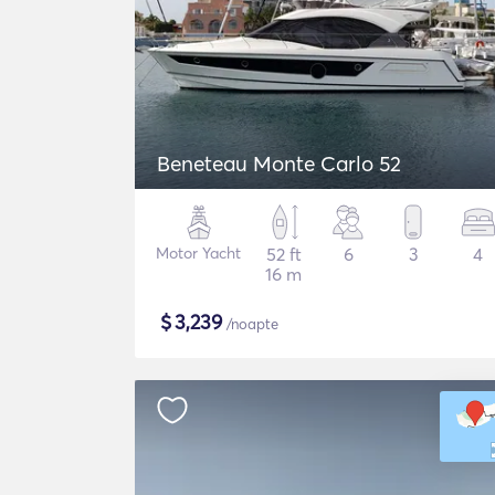
Beneteau Monte Carlo 52
Motor Yacht
52 ft
6
3
4
16 m
$
3,239
/noapte