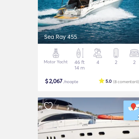
Sea Ray 455
Motor Yacht
46 ft
4
2
2
14 m
$
2,067
5.0
/noapte
(8
comentarii
)