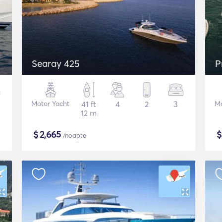
Searay 425
P
Motor Yacht
41 ft
4
2
3
Mo
12 m
$
2,665
/noapte