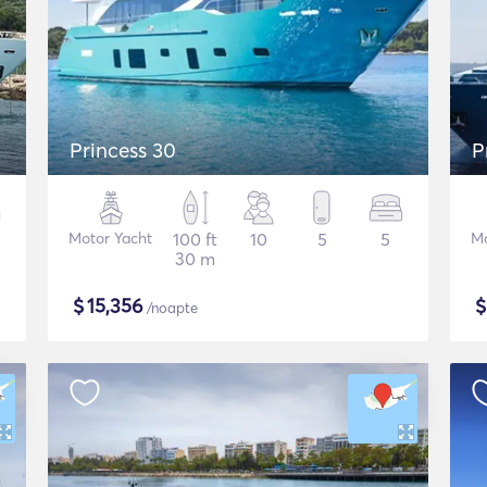
Princess 30
P
Motor Yacht
100 ft
10
5
5
Mo
30 m
$
15,356
/noapte