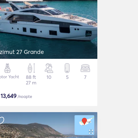
zimut 27 Grande
tor Yacht
88 ft
10
5
7
27 m
$
13,649
/noapte