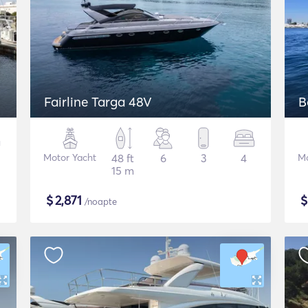
Fairline Targa 48V
B
Motor Yacht
48 ft
6
3
4
Mo
15 m
$
2,871
/noapte