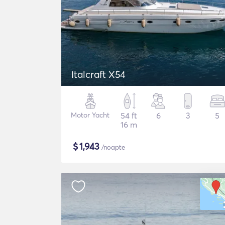
Italcraft X54
Motor Yacht
54 ft
6
3
5
16 m
$
1,943
/noapte