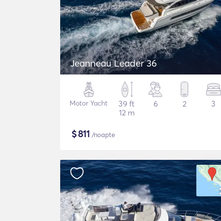
Jeanneau Leader 36
Motor Yacht
39 ft
6
2
3
12 m
$
811
/noapte