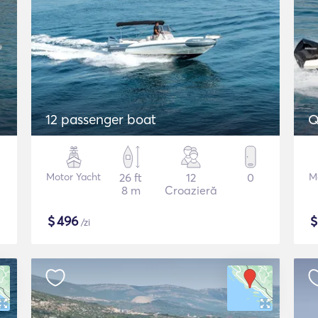
12 passenger boat
Q
Motor Yacht
26 ft
12
0
M
8 m
Croazieră
$
496
/zi