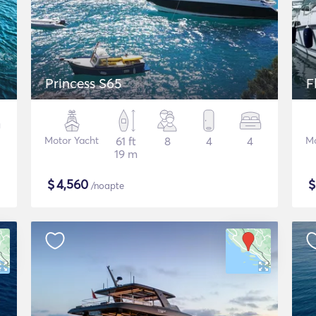
Princess S65
F
Motor Yacht
61 ft
8
4
4
Mo
19 m
$
4,560
/noapte