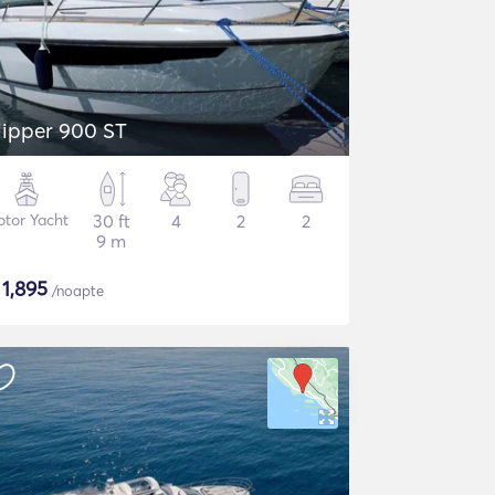
lipper 900 ST
tor Yacht
30 ft
4
2
2
9 m
$
1,895
/noapte