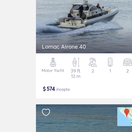
Lomac Airone 40
Motor Yacht
39 ft
2
1
2
12 m
$
574
/noapte