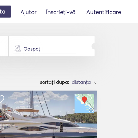
ta
Ajutor
Înscrieți-vă
Autentificare
Oaspeți
sortați după:
>