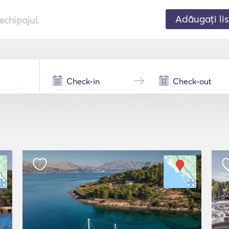
Adăugați lis
echipajul.