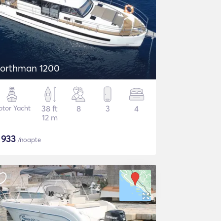
orthman 1200
tor Yacht
38 ft
8
3
4
12 m
$
933
/noapte