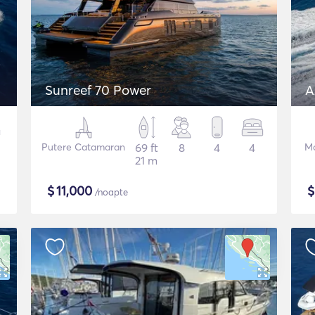
Sunreef 70 Power
A
Putere Catamaran
69 ft
8
4
4
Mo
21 m
$
11,000
/noapte