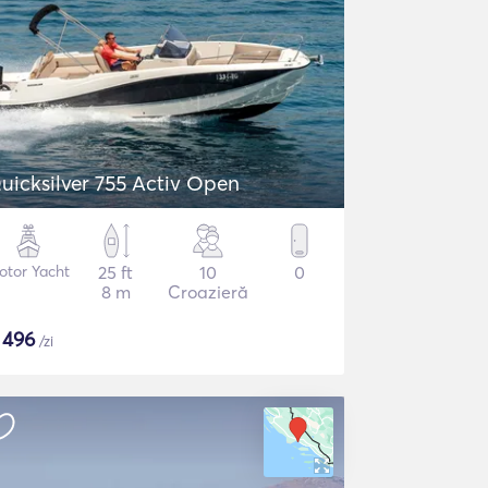
uicksilver 755 Activ Open
otor Yacht
25 ft
10
0
8 m
Croazieră
$
496
/zi