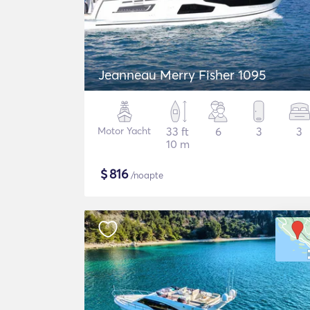
Jeanneau Merry Fisher 1095
Motor Yacht
33 ft
6
3
3
10 m
$
816
/noapte