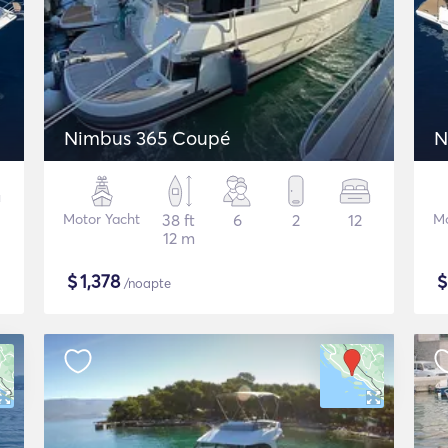
Nimbus 365 Coupé
N
Motor Yacht
38 ft
6
2
12
Mo
12 m
$
1,378
/noapte