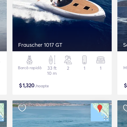
Frauscher 1017 GT
S
Barcă rapidă
33 ft
2
1
1
M
10 m
$
1,320
/noapte