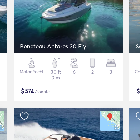
Beneteau Antares 30 Fly
S
Motor Yacht
30 ft
6
2
3
Co
9 m
$
574
/noapte