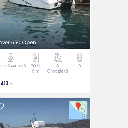
aver 650 Open
nsolă centrală
20 ft
8
0
6 m
Croazieră
$
413
/zi