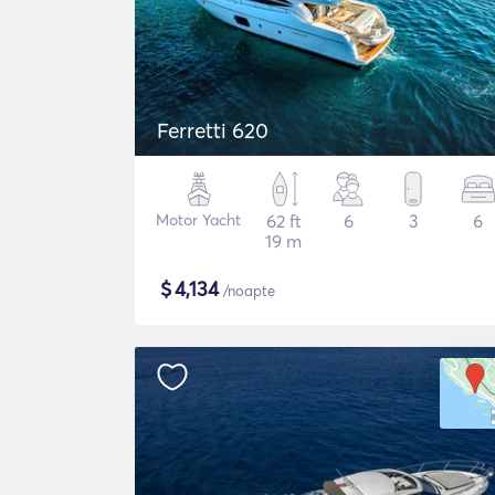
Ferretti 620
Motor Yacht
62 ft
6
3
6
19 m
$
4,134
/noapte