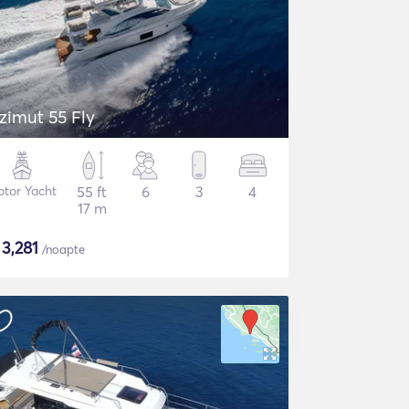
zimut 55 Fly
tor Yacht
55 ft
6
3
4
17 m
$
3,281
/noapte