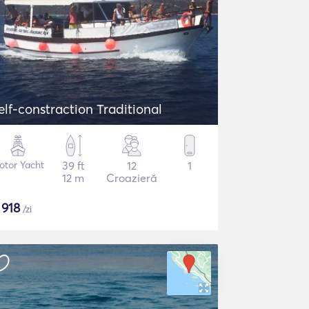
elf-constraction Traditional
otor Yacht
39 ft
12
1
12 m
Croazieră
$
918
/zi