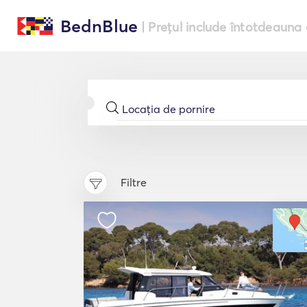
BednBlue
| Prețul include întotdeauna 
Filtre