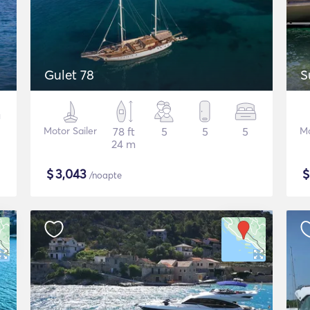
Gulet 78
S
Motor Sailer
78 ft
5
5
5
Mo
24 m
$
3,043
/noapte