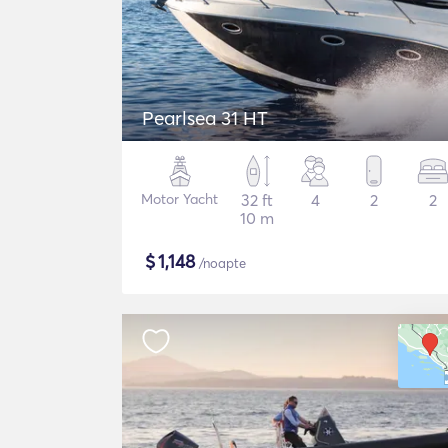
Pearlsea 31 HT
Motor Yacht
32 ft
4
2
2
10 m
$
1,148
/noapte