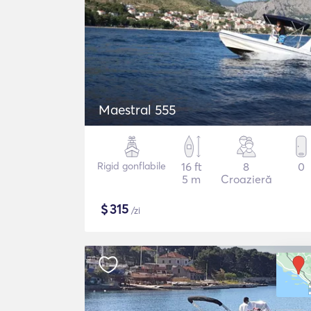
Maestral 555
Rigid gonflabile
16 ft
8
0
5 m
Croazieră
$
315
/zi