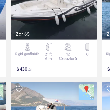
Zar 65
Z
Rigid gonflabile
21 ft
12
0
Ri
6 m
Croazieră
$
430
/zi