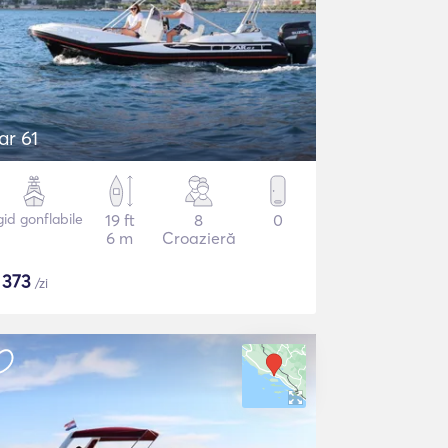
ar 61
gid gonflabile
19 ft
8
0
6 m
Croazieră
$
373
/zi