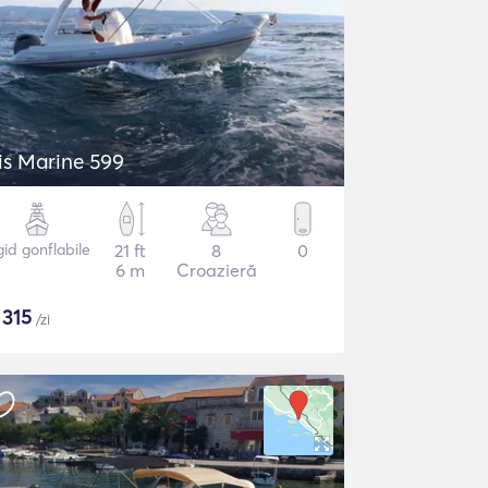
is Marine 599
gid gonflabile
21 ft
8
0
6 m
Croazieră
$
315
/zi