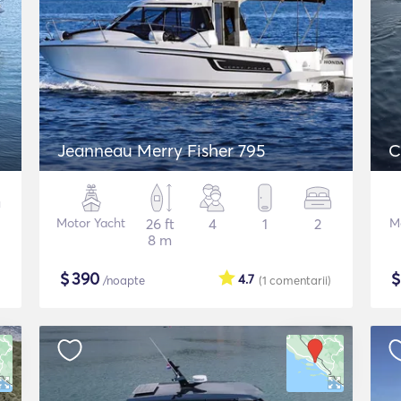
Jeanneau Merry Fisher 795
C
Motor Yacht
26 ft
4
1
2
M
8 m
$
390
4.7
/noapte
(1
comentarii
)