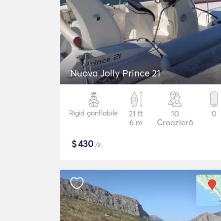
Nuova Jolly Prince 21
Rigid gonflabile
21 ft
10
0
6 m
Croazieră
$
430
/zi