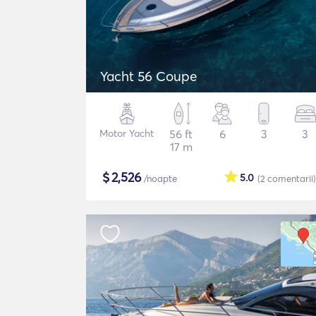
Yacht 56 Coupe
Motor Yacht
56 ft
6
3
3
17 m
$
2,526
5.0
/noapte
(2
comentarii
)