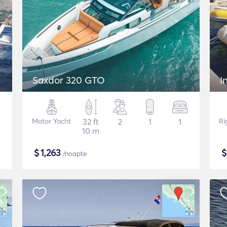
Saxdor 320 GTO
I
Motor Yacht
32 ft
2
1
1
Ri
10 m
$
1,263
/noapte