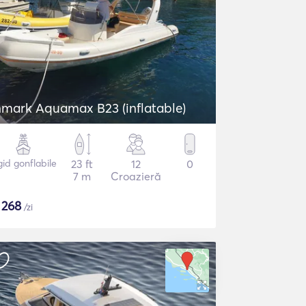
nmark Aquamax B23 (inflatable)
gid gonflabile
23 ft
12
0
7 m
Croazieră
$
268
/zi