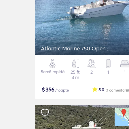
Atlantic Marine 750 Open
Barcă rapidă
25 ft
2
1
1
8 m
$
356
5.0
/noapte
(1
comentarii
)