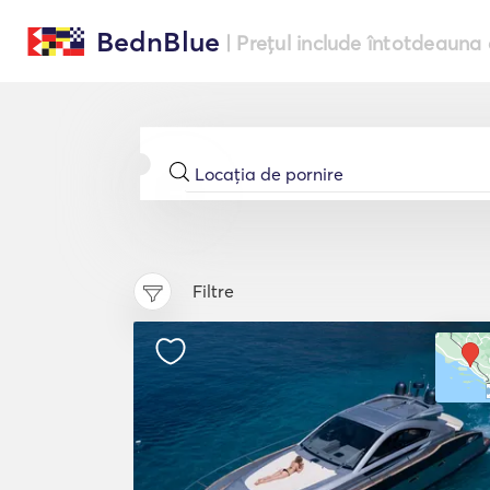
BednBlue
| Prețul include întotdeauna 
Filtre