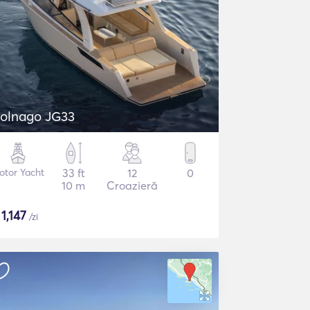
olnago JG33
otor Yacht
33 ft
12
0
10 m
Croazieră
$
1,147
/zi