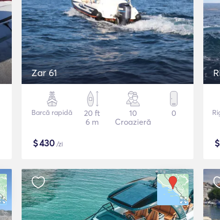
Zar 61
R
Barcă rapidă
20 ft
10
0
Ri
6 m
Croazieră
$
430
/zi