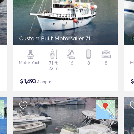
Custom Built Motorsailer 71
J
Motor Yacht
71 ft
16
8
8
M
22 m
$
1,493
/noapte