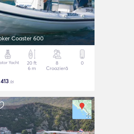
oker Coaster 600
otor Yacht
20 ft
8
0
6 m
Croazieră
$
413
/zi