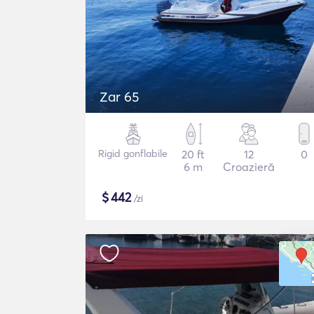
Zar 65
Rigid gonflabile
20 ft
12
0
6 m
Croazieră
$
442
/zi