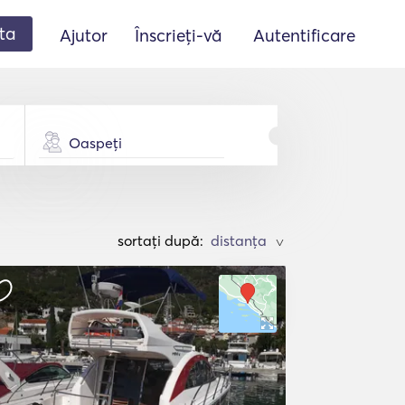
ta
Ajutor
Înscrieți-vă
Autentificare
Oaspeți
sortați după:
>