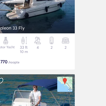
aleon 33 Fly
tor Yacht
33 ft
4
2
2
10 m
$
770
/noapte