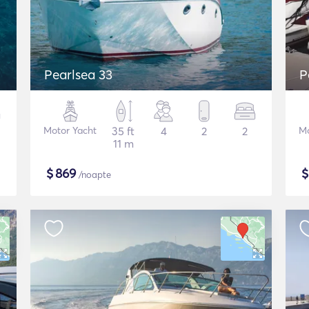
Pearlsea 33
P
Motor Yacht
35 ft
4
2
2
Mo
11 m
$
869
/noapte