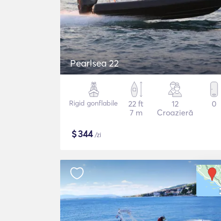
Pearlsea 22
Rigid gonflabile
22 ft
12
0
7 m
Croazieră
$
344
/zi