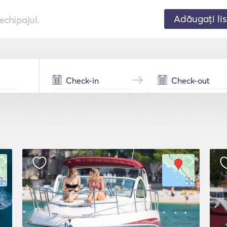
Adăugați lis
echipajul.