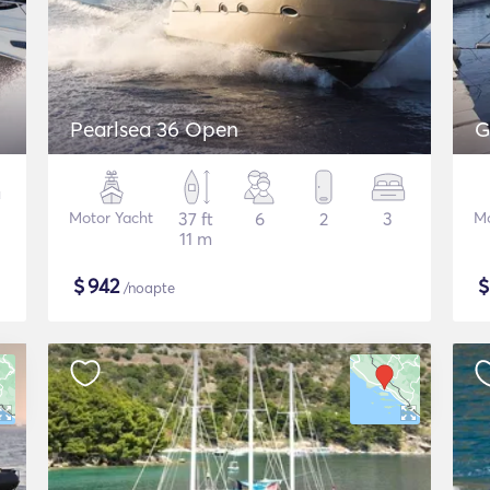
Pearlsea 36 Open
G
Motor Yacht
37 ft
6
2
3
Mo
11 m
$
942
/noapte