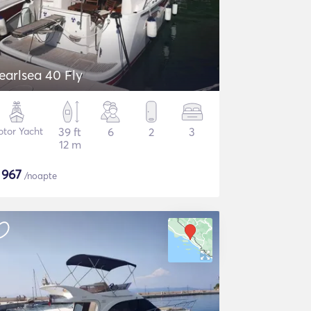
earlsea 40 Fly
tor Yacht
39 ft
6
2
3
12 m
$
967
/noapte