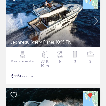
Jeanneau Merry Fisher 1095 Fly
Barcă cu motor
33 ft
6
3
3
10 m
$
1,131
/noapte