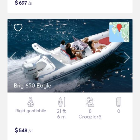
$
697
/zi
Brig 650 Eagle
Rigid gonflabile
21 ft
8
0
6 m
Croazieră
$
548
/zi