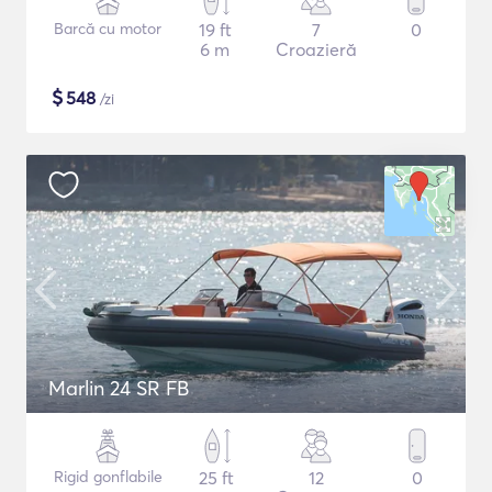
Barcă cu motor
19 ft
7
0
6 m
Croazieră
$
548
/zi
Marlin 24 SR FB
Rigid gonflabile
25 ft
12
0