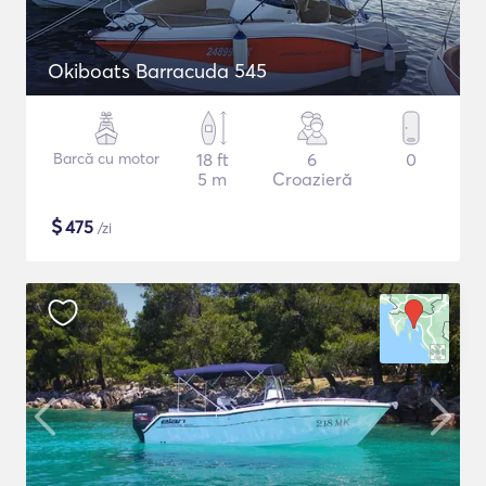
Okiboats Barracuda 545
Barcă cu motor
18 ft
6
0
5 m
Croazieră
$
475
/zi