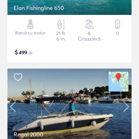
Elan Fishingline 650
Barcă cu motor
21 ft
6
0
6 m
Croazieră
$
499
/zi
Regal 2000