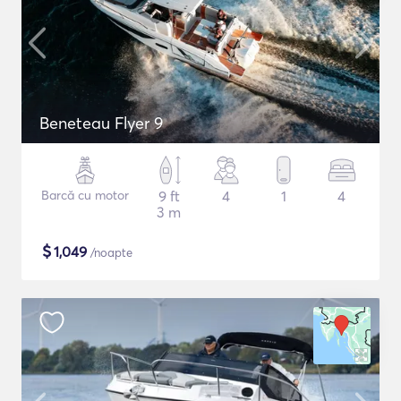
Beneteau Flyer 9
Barcă cu motor
9 ft
4
1
4
3 m
$
1,049
/noapte