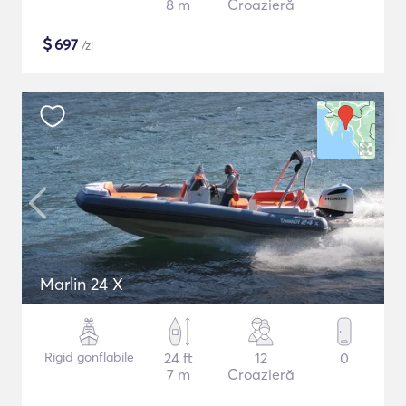
8 m
Croazieră
$
697
/zi
Marlin 24 X
Rigid gonflabile
24 ft
12
0
7 m
Croazieră