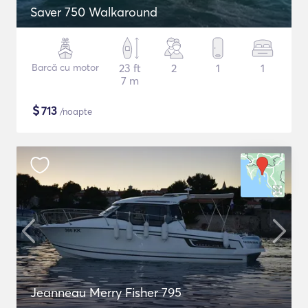
Saver 750 Walkaround
Barcă cu motor
23 ft
2
1
1
7 m
$
713
/noapte
Jeanneau Merry Fisher 795