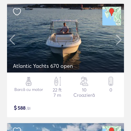
Atlantic Yachts 670 open
Barcă cu motor
22 ft
10
0
7 m
Croazieră
$
588
/zi