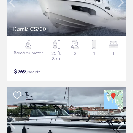
Karnic CS700
Barcă cu motor
25 ft
2
1
1
8 m
$
769
/noapte