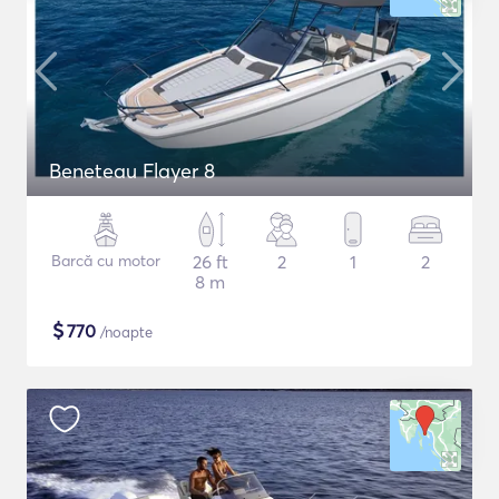
Beneteau Flayer 8
Barcă cu motor
26 ft
2
1
2
8 m
$
770
/noapte