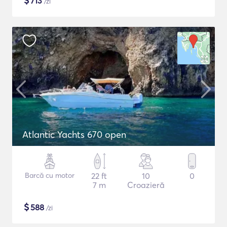
$
713
/zi
Atlantic Yachts 670 open
Barcă cu motor
22 ft
10
0
7 m
Croazieră
$
588
/zi