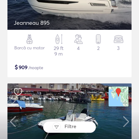
Jeanneau 895
Barcă cu motor
29 ft
4
2
3
9 m
$
909
/noapte
Filtre