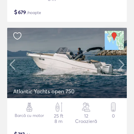
$
679
/noapte
Atlantic Yachts open 750
Barcă cu motor
25 ft
12
0
8 m
Croazieră