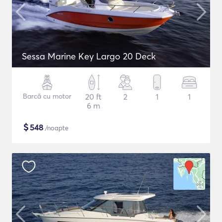
Sessa Marine Key Largo 20 Deck
Barcă cu motor
20 ft
2
1
1
6 m
$
548
/noapte