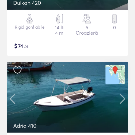
Dulkan 420
Rigid gonflabile
14 ft
5
0
4 m
Croazieră
$
74
/zi
Adria 410