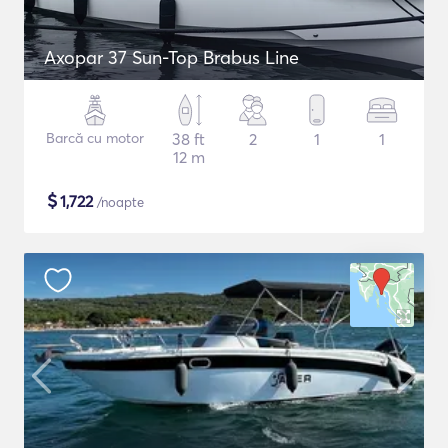
Axopar 37 Sun-Top Brabus Line
Barcă cu motor
38 ft
2
1
1
12 m
$
1,722
/noapte