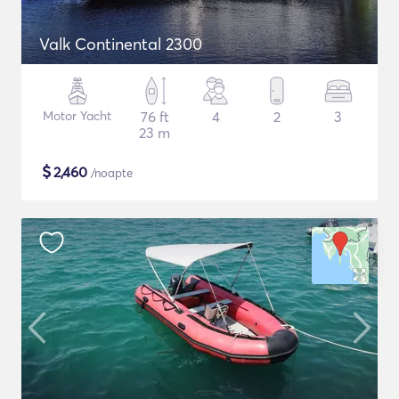
Valk Continental 2300
Motor Yacht
76 ft
4
2
3
23 m
$
2,460
/noapte