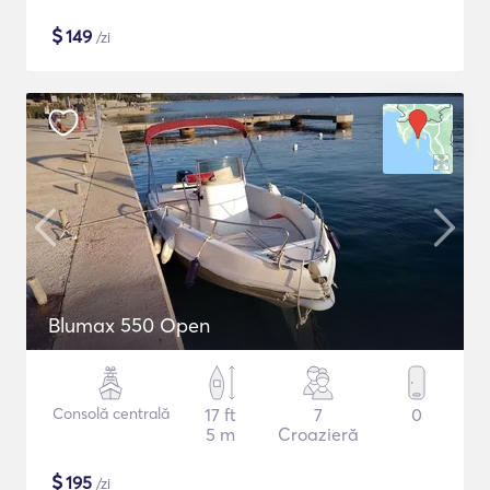
$
149
/zi
Blumax 550 Open
Consolă centrală
17 ft
7
0
5 m
Croazieră
$
195
/zi