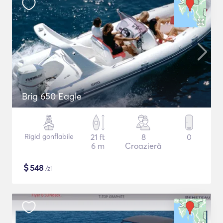
Brig 650 Eagle
Rigid gonflabile
21 ft
8
0
6 m
Croazieră
$
548
/zi