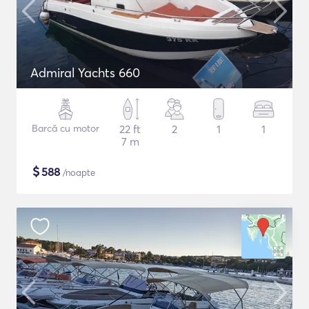
Admiral Yachts 660
Barcă cu motor
22 ft
2
1
1
7 m
$
588
/noapte