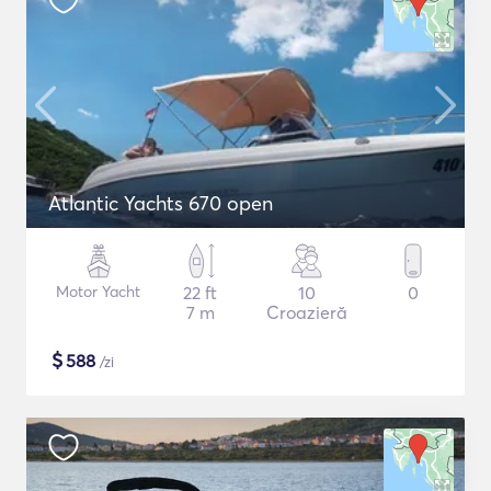
Atlantic Yachts 670 open
Motor Yacht
22 ft
10
0
7 m
Croazieră
$
588
/zi