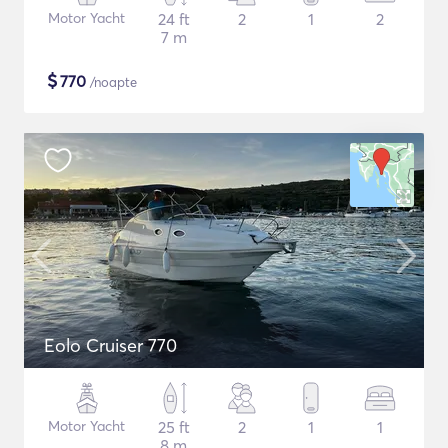
Motor Yacht
24 ft
2
1
2
7 m
$
770
/noapte
Eolo Cruiser 770
Motor Yacht
25 ft
2
1
1
8 m