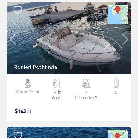
Ranieri Pathfinder
Motor Yacht
19 ft
7
0
6 m
Croazieră
$
163
/zi