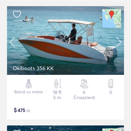
Okiboats 356 KK
Barcă cu motor
18 ft
6
0
5 m
Croazieră
$
475
/zi