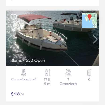
Blumax 550 Open
Consolă centrală
17 ft
7
0
5 m
Croazieră
$
183
/zi