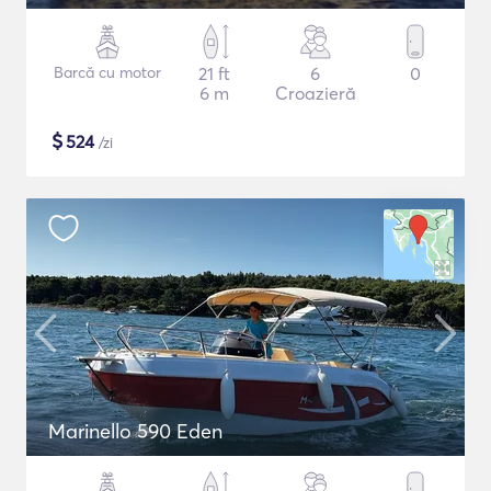
Barcă cu motor
21 ft
6
0
6 m
Croazieră
$
524
/zi
Marinello 590 Eden