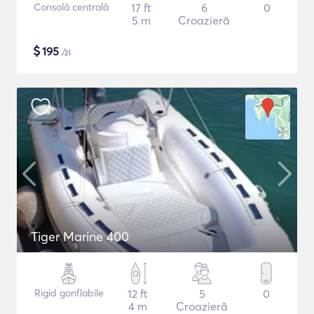
Consolă centrală
17 ft
6
0
5 m
Croazieră
$
195
/zi
Tiger Marine 400
Rigid gonflabile
12 ft
5
0
4 m
Croazieră