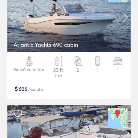
Atlantic Yachts 690 cabin
Barcă cu motor
23 ft
2
1
1
7 m
$
606
/noapte