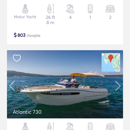
Motor Yacht
26 ft
4
1
2
8 m
$
803
/noapte
Atlantic 730