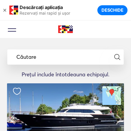
Descărcați aplicația
×
DESCHIDE
Rezervați mai rapid și ușor
Căutare
Prețul include întotdeauna echipajul.