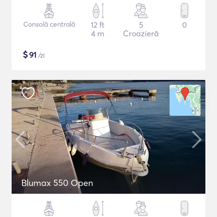
Consolă centrală
12 ft
5
0
4 m
Croazieră
$
91
/zi
Blumax 550 Open