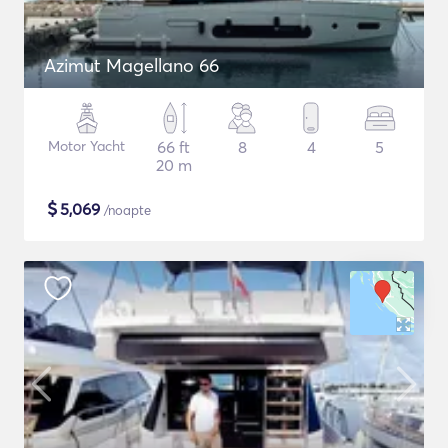
Azimut Magellano 66
Motor Yacht
66 ft
8
4
5
20 m
$
5,069
/noapte