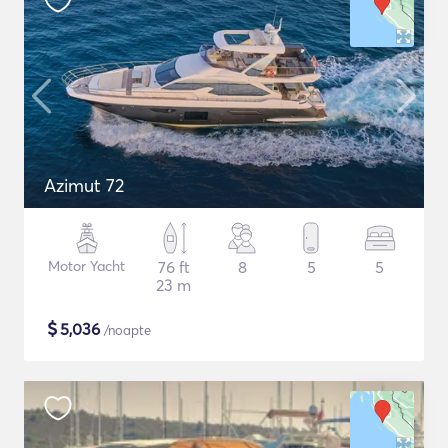
Azimut 72
Motor Yacht
76 ft
8
5
5
23 m
$
5,036
/noapte