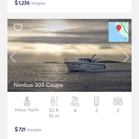
$
1,236
/noapte
Nimbus 305 Coupe
Motor Yacht
33 ft
4
2
2
10 m
$
721
/noapte