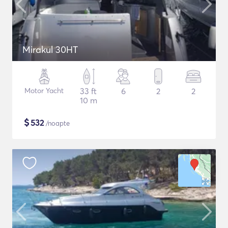
Mirakul 30HT
Motor Yacht
33 ft
6
2
2
10 m
$
532
/noapte