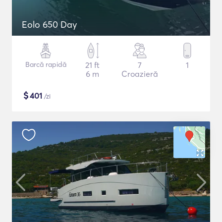
Eolo 650 Day
Barcă rapidă
21 ft
7
1
6 m
Croazieră
$
401
/zi