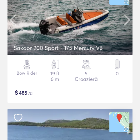
Saxdor 200 Sport - 175 Mercury V6
Bow Rider
19 ft
5
0
6 m
Croazieră
$
485
/zi