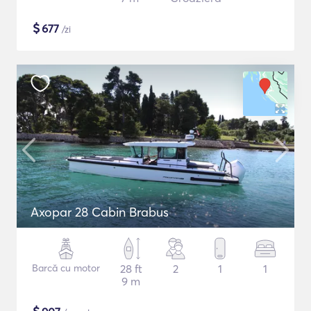
$
677
/zi
Axopar 28 Cabin Brabus
Barcă cu motor
28 ft
2
1
1
9 m