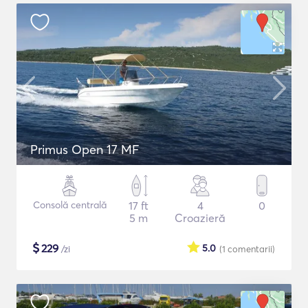
Primus Open 17 MF
Consolă centrală
17 ft
4
0
5 m
Croazieră
$
229
5.0
/zi
(1
comentarii
)