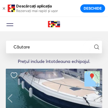
Descărcați aplicația
×
DESCHIDE
Rezervați mai rapid și ușor
Căutare
Prețul include întotdeauna echipajul.