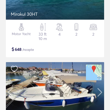
Mirakul 30HT
Motor Yacht
33 ft
4
2
2
10 m
$
648
/noapte