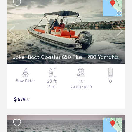
Joker Boat Coaster 650 Plus - 200 Yamaha
Bow Rider
23 ft
10
0
7 m
Croazieră
$
579
/zi