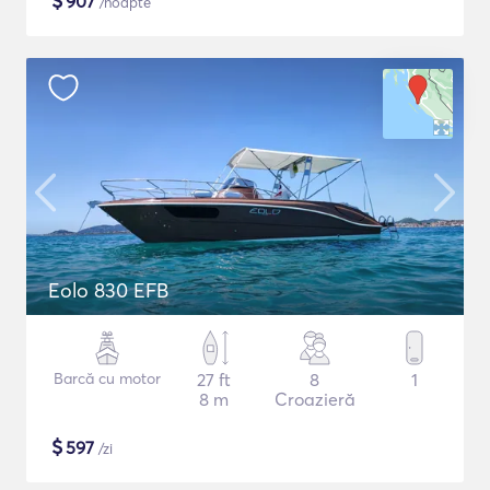
$
907
/noapte
Eolo 830 EFB
Barcă cu motor
27 ft
8
1
8 m
Croazieră
$
597
/zi