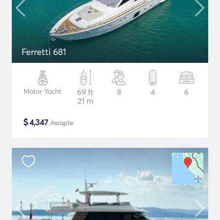
Ferretti 681
Motor Yacht
69 ft
8
4
6
21 m
$
4,347
/noapte