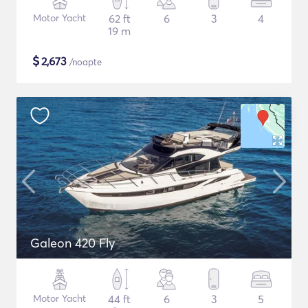
Motor Yacht
62 ft
6
3
4
19 m
$
2,673
/noapte
Galeon 420 Fly
Motor Yacht
44 ft
6
3
5