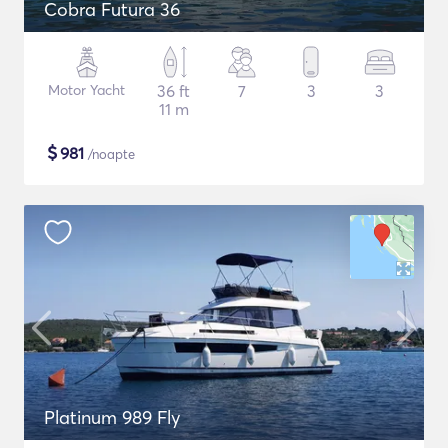
Cobra Futura 36
Motor Yacht
36 ft
7
3
3
11 m
$
981
/noapte
Platinum 989 Fly