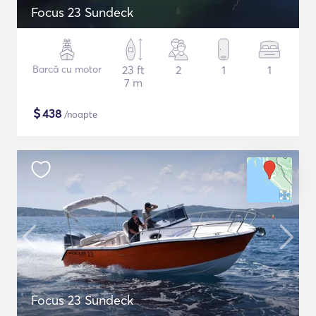
Focus 23 Sundeck
Barcă cu motor
23 ft
2
1
1
7 m
$
438
/noapte
Focus 23 Sundeck