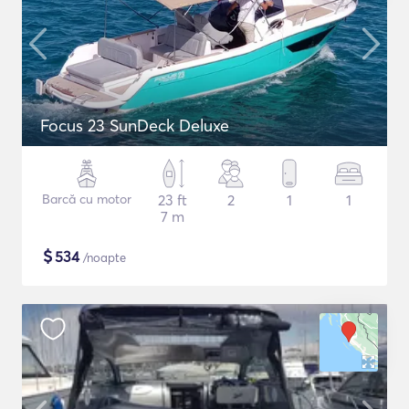
Focus 23 SunDeck Deluxe
Barcă cu motor
23 ft
2
1
1
7 m
$
534
/noapte