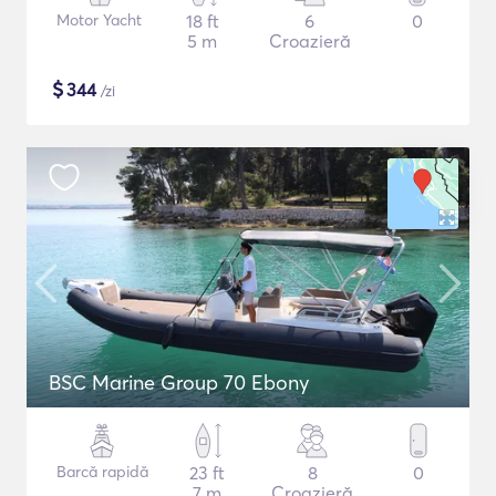
Motor Yacht
18 ft
6
0
5 m
Croazieră
$
344
/zi
BSC Marine Group 70 Ebony
Barcă rapidă
23 ft
8
0
7 m
Croazieră