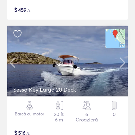
$
459
/zi
Sessa Key Largo 20 Deck
Barcă cu motor
20 ft
6
0
6 m
Croazieră
$
516
/zi