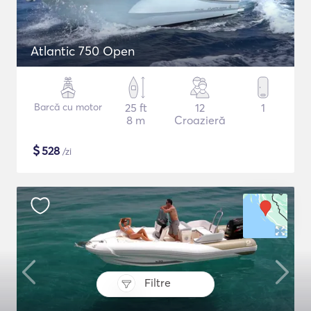
Atlantic 750 Open
Barcă cu motor
25 ft
12
1
8 m
Croazieră
$
528
/zi
Filtre