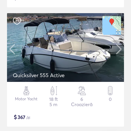
Quicksilver 555 Active
Motor Yacht
18 ft
6
0
5 m
Croazieră
$
367
/zi