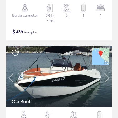
Barcă cu motor
23 ft
2
1
1
7 m
$
438
/noapte
Oki Boat