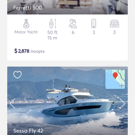
Ferretti 500
Motor Yacht
50 ft
6
3
3
15 m
$
2,878
/noapte
Sessa Fly 42