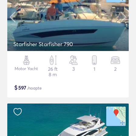
Starfisher Starfisher 790
Motor Yacht
26 ft
3
1
2
8 m
$
597
/noapte