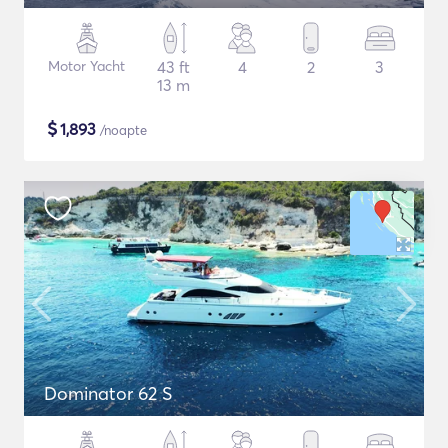
Motor Yacht
43 ft
4
2
3
13 m
$
1,893
/noapte
Dominator 62 S