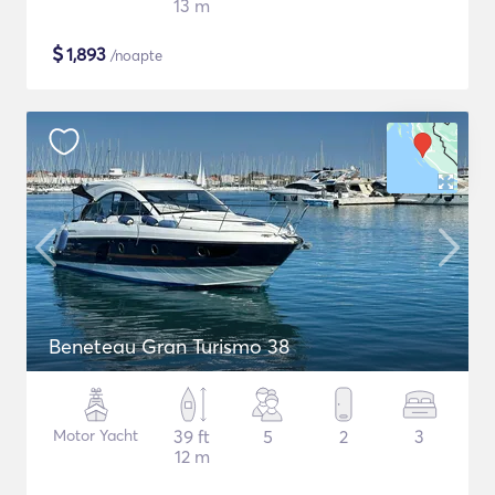
13 m
$
1,893
/noapte
Beneteau Gran Turismo 38
Motor Yacht
39 ft
5
2
3
12 m