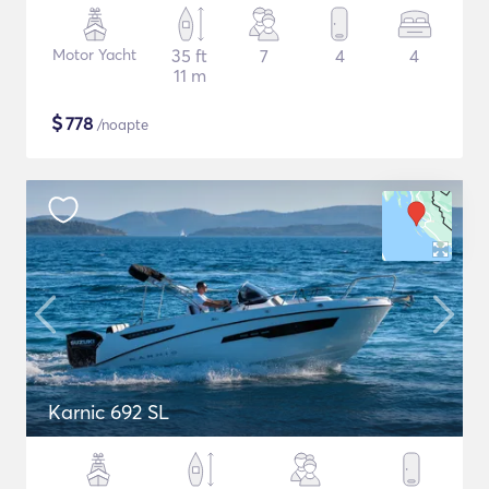
Motor Yacht
35 ft
7
4
4
11 m
$
778
/noapte
Karnic 692 SL