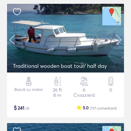
Traditional wooden boat tour/ half day
Barcă cu motor
26 ft
6
0
8 m
Croazieră
$
241
5.0
/zi
(117
comentarii
)