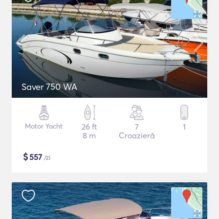
Saver 750 WA
Motor Yacht
26 ft
7
1
8 m
Croazieră
$
557
/zi