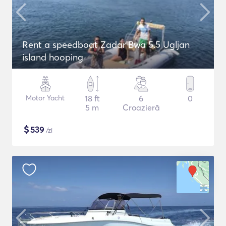
Rent a speedboat Zadar Bwa 5.5 Ugljan
island hooping
Motor Yacht
18 ft
6
0
5 m
Croazieră
$
539
/zi