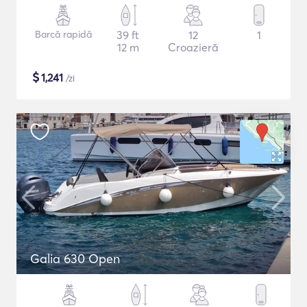
Barcă rapidă
39 ft
12
1
12 m
Croazieră
$
1,241
/zi
Galia 630 Open