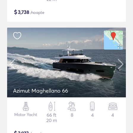
$
3,738
/noapte
Azimut Maghellano 66
Motor Yacht
66 ft
8
4
4
20 m