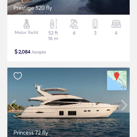
Prestige 520 fly
Motor Yacht
52 ft
6
3
4
16 m
$
2,084
/noapte
Princess 72 fly