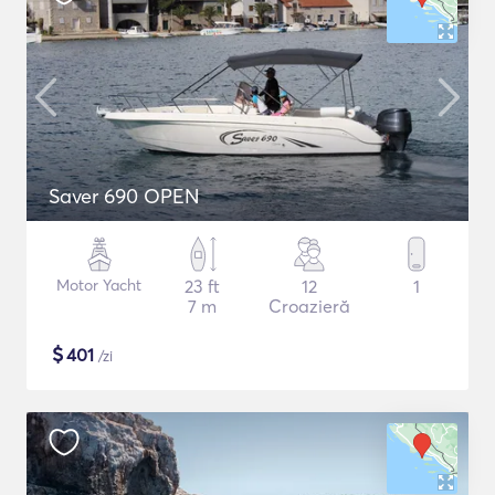
Saver 690 OPEN
Motor Yacht
23 ft
12
1
7 m
Croazieră
$
401
/zi