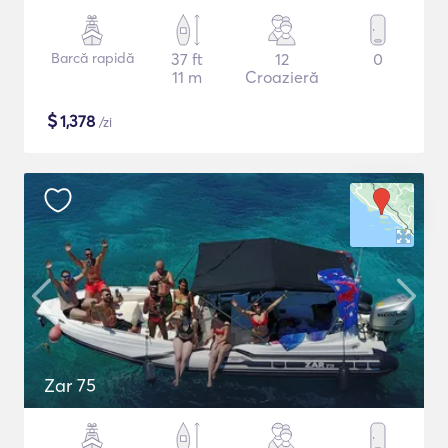
Barcă rapidă
37 ft
12
0
11 m
Croazieră
$
1,378
/zi
Zar 75