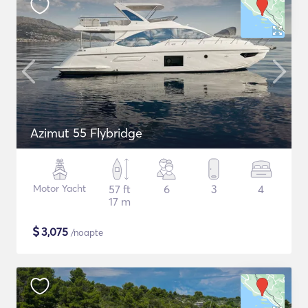
Azimut 55 Flybridge
Motor Yacht
57 ft
6
3
4
17 m
$
3,075
/noapte