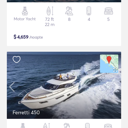
Motor Yacht
72 ft
8
4
5
22 m
$
4,659
/noapte
Ferretti 450