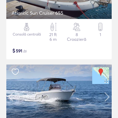
Atlantic Sun Cruiser 655
Consolă centrală
21 ft
8
1
6 m
Croazieră
$
591
/zi