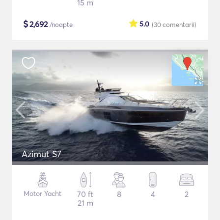
15 m
$
2,692
5.0
/noapte
(30
comentarii
)
Azimut S7
Motor Yacht
70 ft
8
4
2
21 m