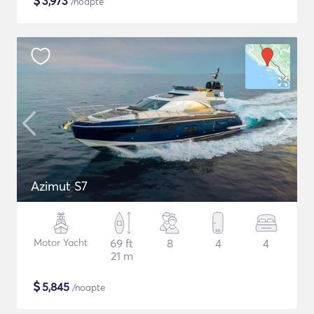
$
3,973
/noapte
Azimut S7
Motor Yacht
69 ft
8
4
4
21 m
$
5,845
/noapte