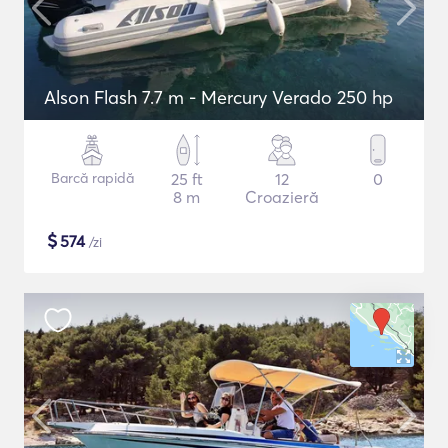
Alson Flash 7.7 m - Mercury Verado 250 hp
Barcă rapidă
25 ft
12
0
8 m
Croazieră
$
574
/zi