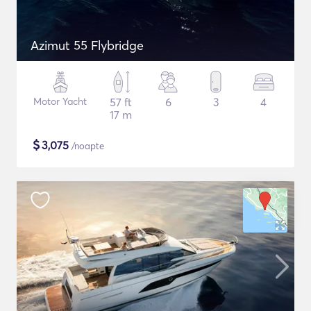
Azimut 55 Flybridge
Motor Yacht
57 ft
6
3
4
17 m
$
3,075
/noapte