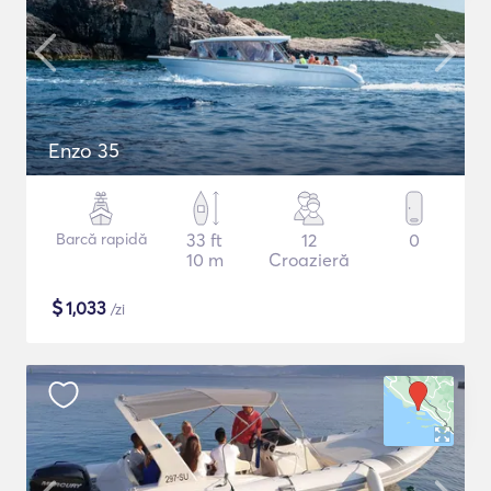
Enzo 35
Barcă rapidă
33 ft
12
0
10 m
Croazieră
$
1,033
/zi