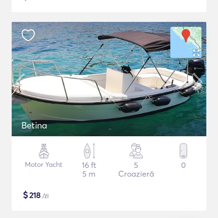
Betina
Motor Yacht
16 ft
5
0
5 m
Croazieră
$
218
/zi