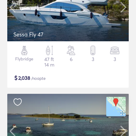
Sessa Fly 47
Flybridge
47 ft
6
3
3
14 m
$
2,038
/noapte