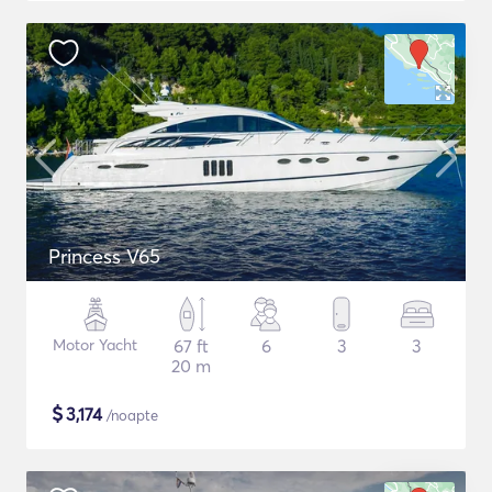
Princess V65
Motor Yacht
67 ft
6
3
3
20 m
$
3,174
/noapte