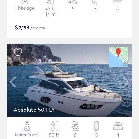
Flybridge
47 ft
6
3
3
14 m
$
2,193
/noapte
Absolute 50 FLY
Motor Yacht
50 ft
6
3
4