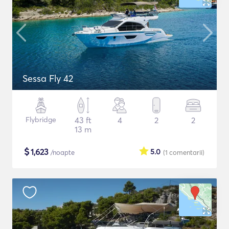
Sessa Fly 42
Flybridge
43 ft
4
2
2
13 m
$
1,623
5.0
/noapte
(1
comentarii
)