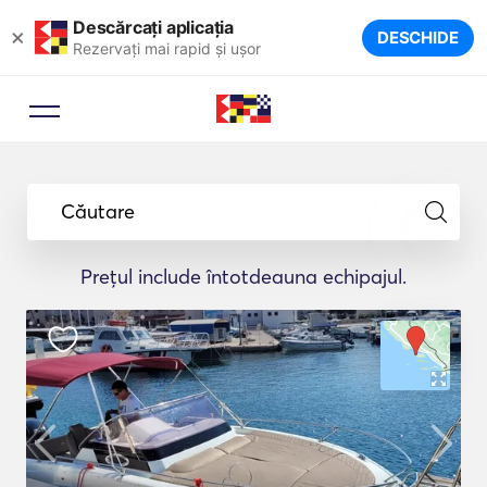
Descărcați aplicația
×
DESCHIDE
Rezervați mai rapid și ușor
Căutare
Prețul include întotdeauna echipajul.