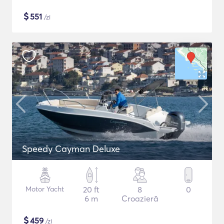
$
551
/zi
Speedy Cayman Deluxe
Motor Yacht
20 ft
8
0
6 m
Croazieră
$
459
/zi