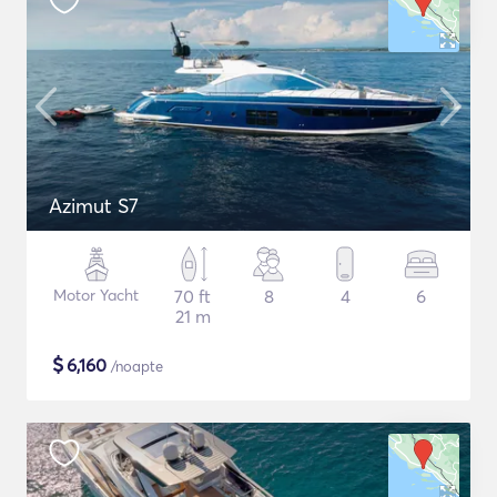
Azimut S7
Motor Yacht
70 ft
8
4
6
21 m
$
6,160
/noapte