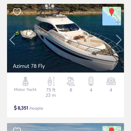
Azimut 78 Fly
Motor Yacht
75 ft
8
4
4
23 m
$
8,351
/noapte