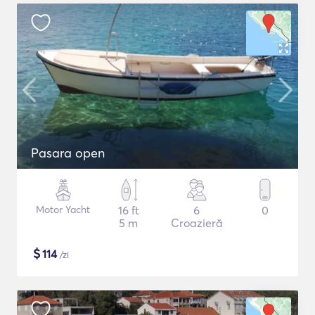
Pasara open
Motor Yacht
16 ft
6
0
5 m
Croazieră
$
114
/zi