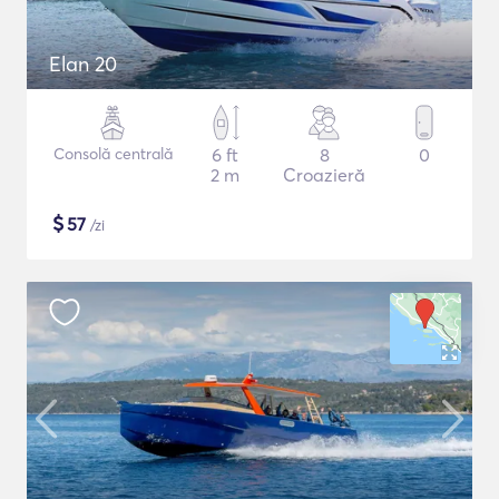
Elan 20
Consolă centrală
6 ft
8
0
2 m
Croazieră
$
57
/zi