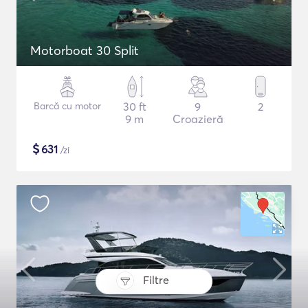
Motorboat 30 Split
Barcă cu motor
30 ft
9
2
9 m
Croazieră
$
631
/zi
Filtre