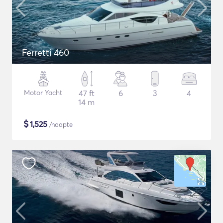
Ferretti 460
Motor Yacht
47 ft
6
3
4
14 m
$
1,525
/noapte