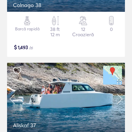
Colnago 38
Barcă rapidă
38 ft
12
0
12 m
Croazieră
$
1,493
/zi
Aliskaf 37