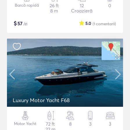
Barcă rapidă
26 ft
12
0
8 m
Croazieră
$
57
5.0
/zi
(1
comentarii
)
Luxury Motor Yacht F68
Motor Yacht
72 ft
8
3
3
22 m