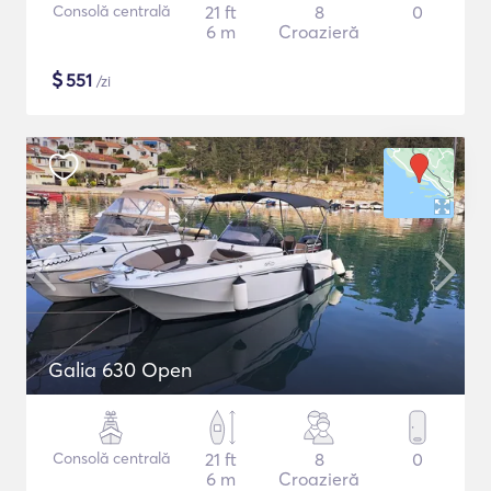
Consolă centrală
21 ft
8
0
6 m
Croazieră
$
551
/zi
Galia 630 Open
Consolă centrală
21 ft
8
0
6 m
Croazieră