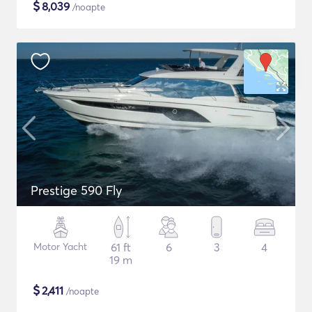
$
8,039
/noapte
Prestige 590 Fly
Motor Yacht
61 ft
6
3
4
19 m
$
2,411
/noapte