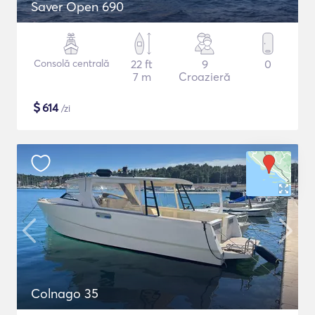
Saver Open 690
Consolă centrală
22 ft
9
0
7 m
Croazieră
$
614
/zi
Colnago 35