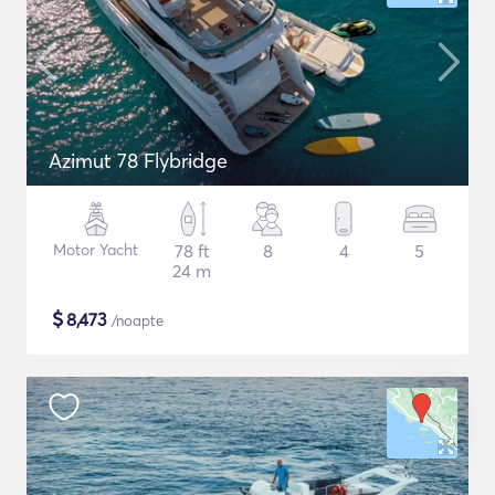
Azimut 78 Flybridge
Motor Yacht
78 ft
8
4
5
24 m
$
8,473
/noapte