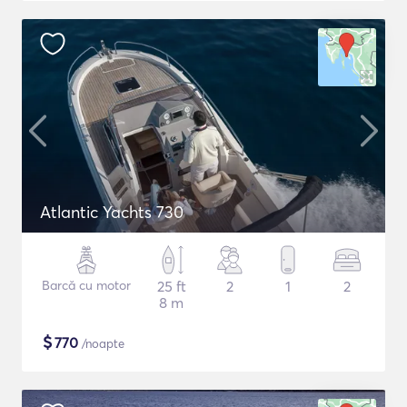
Atlantic Yachts 730
Barcă cu motor
25 ft
2
1
2
8 m
$
770
/noapte