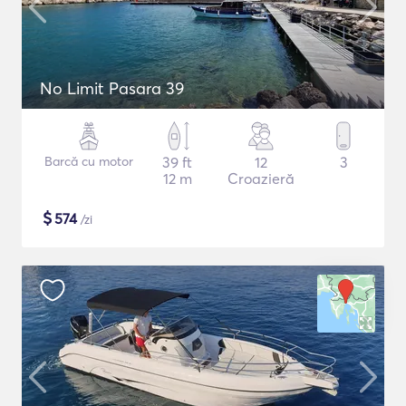
No Limit Pasara 39
Barcă cu motor
39 ft
12
3
12 m
Croazieră
$
574
/zi