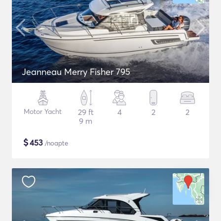
Jeanneau Merry Fisher 795
Motor Yacht
29 ft
4
2
2
9 m
$
453
/noapte