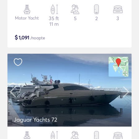
Motor Yacht
35 ft
5
2
3
11 m
$
1,091
/noapte
Jaguar Yachts 72