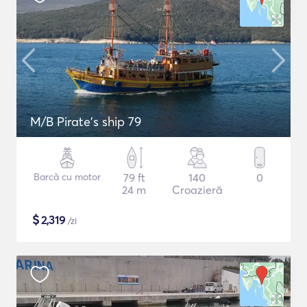
M/B Pirate's ship 79
Barcă cu motor
79 ft
140
0
24 m
Croazieră
$
2,319
/zi