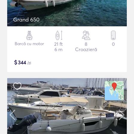
Grand 650
Barcă cu motor
21 ft
8
0
6 m
Croazieră
$
344
/zi