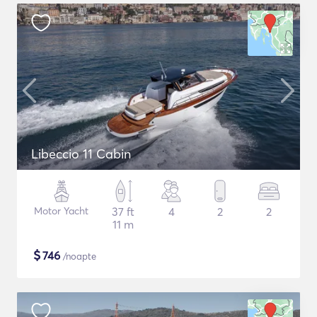
Libeccio 11 Cabin
Motor Yacht
37 ft
4
2
2
11 m
$
746
/noapte