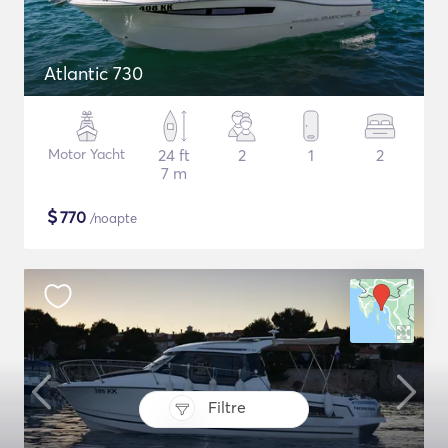
Atlantic 730
Motor Yacht
24 ft
2
1
2
7 m
$
770
/noapte
Filtre