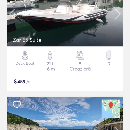
Zar 65 Suite
Deck Boat
21 ft
8
0
6 m
Croazieră
$
459
/zi