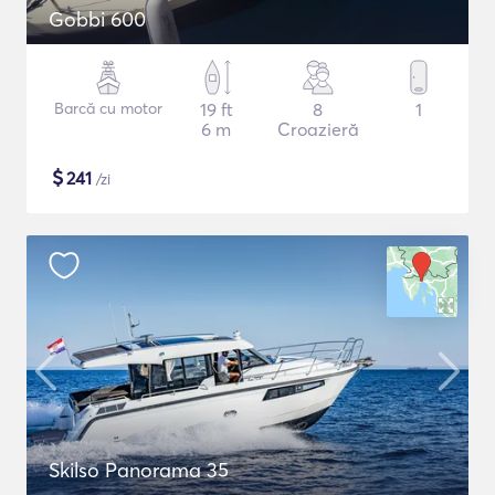
Gobbi 600
Barcă cu motor
19 ft
8
1
6 m
Croazieră
$
241
/zi
Skilso Panorama 35