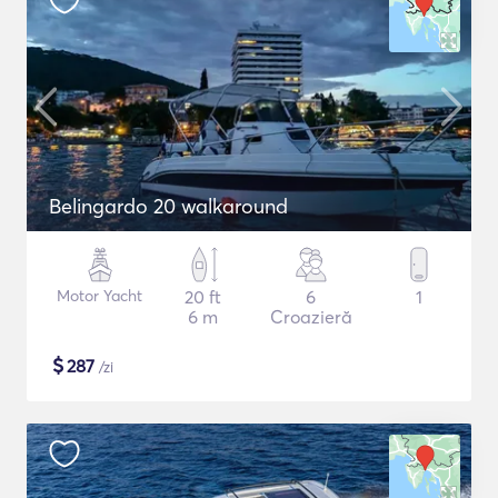
Belingardo 20 walkaround
Motor Yacht
20 ft
6
1
6 m
Croazieră
$
287
/zi