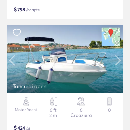
$
798
/noapte
Tancredi open
Motor Yacht
6 ft
6
0
2 m
Croazieră
$
424
/zi