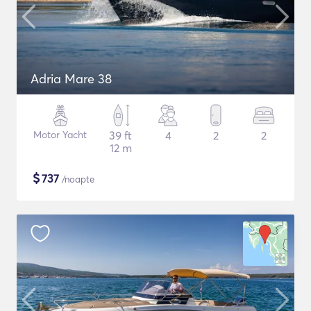
Adria Mare 38
Motor Yacht
39 ft
4
2
2
12 m
$
737
/noapte