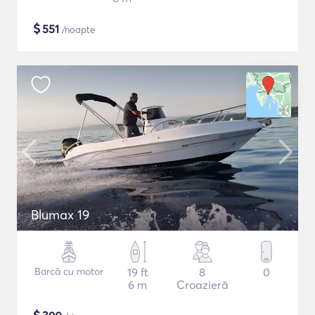
$
551
/noapte
Blumax 19
Barcă cu motor
19 ft
8
0
6 m
Croazieră