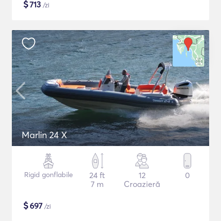
$
713
/zi
Marlin 24 X
Rigid gonflabile
24 ft
12
0
7 m
Croazieră
$
697
/zi