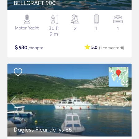
BELLCRAFT 900
Motor Yacht
30 ft
2
1
1
9 m
$
930
5.0
/noapte
(1
comentarii
)
Dagless Fleur de lys 86