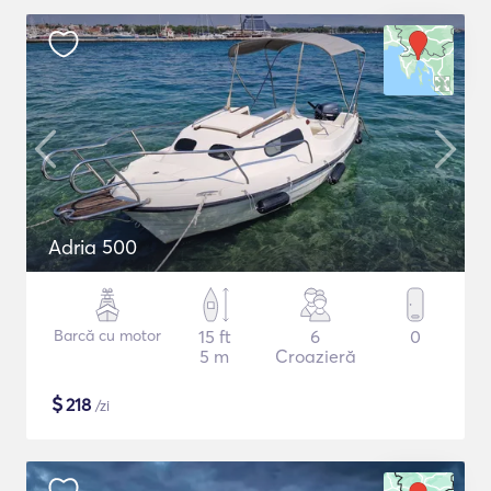
Adria 500
Barcă cu motor
15 ft
6
0
5 m
Croazieră
$
218
/zi