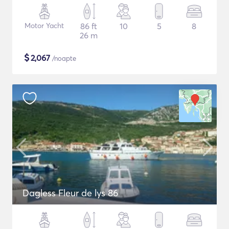
Motor Yacht
86 ft
10
5
8
26 m
$
2,067
/noapte
Dagless Fleur de lys 86