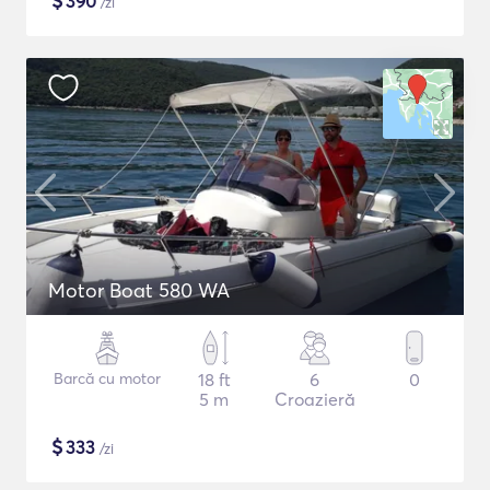
$
390
/zi
Motor Boat 580 WA
Barcă cu motor
18 ft
6
0
5 m
Croazieră
$
333
/zi