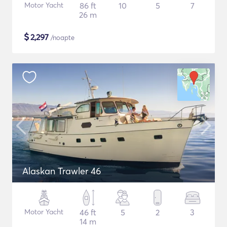
Motor Yacht
86 ft
10
5
7
26 m
$
2,297
/noapte
Alaskan Trawler 46
Motor Yacht
46 ft
5
2
3
14 m