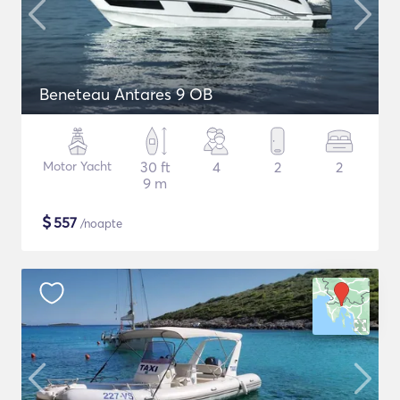
Beneteau Antares 9 OB
Motor Yacht
30 ft
4
2
2
9 m
$
557
/noapte