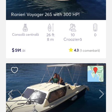
Ranieri Voyager 26S with 300 HP!
Consolă centrală
26 ft
10
0
8 m
Croazieră
$
591
4.3
/zi
(1
comentarii
)