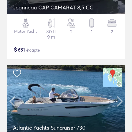
Jeanneau CAP CAMARAT 8,5 CC
Motor Yacht
30 ft
2
1
2
9 m
$
631
/noapte
Atlantic Yachts Suncruiser 730