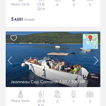
Motor Yacht
72 ft
6
3
3
22 m
$
4,651
/noapte
Jeanneau Cap Camarat 7.50 / 300 HP
Motor Yacht
25 ft
2
1
2
8 m