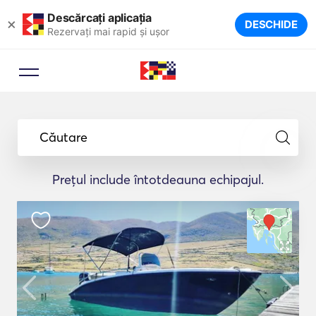
Descărcați aplicația
×
DESCHIDE
Rezervați mai rapid și ușor
Căutare
Prețul include întotdeauna echipajul.