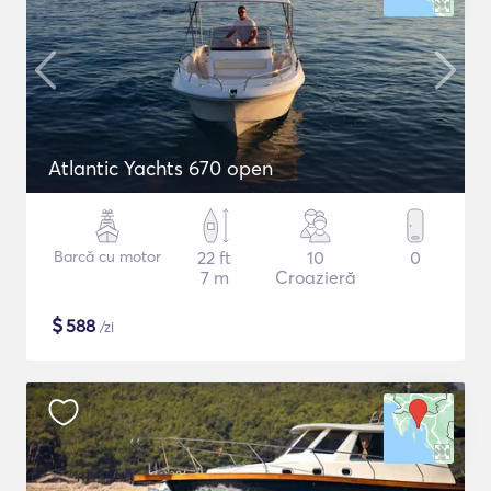
Atlantic Yachts 670 open
Barcă cu motor
22 ft
10
0
7 m
Croazieră
$
588
/zi