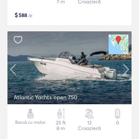
7 m
Croazieră
$
588
/zi
Atlantic Yachts open 750
Barcă cu motor
25 ft
12
0
8 m
Croazieră