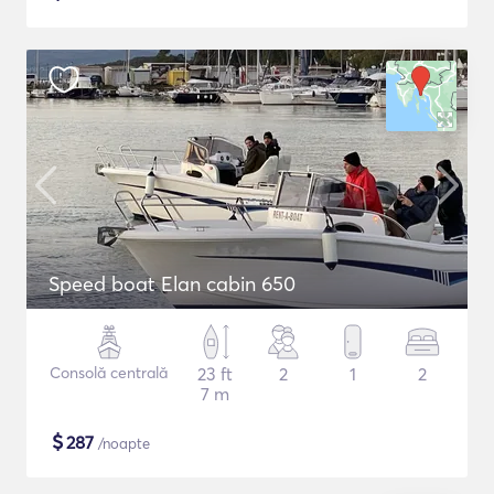
Speed boat Elan cabin 650
Consolă centrală
23 ft
2
1
2
7 m
$
287
/noapte