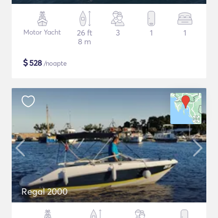
Motor Yacht
26 ft
3
1
1
8 m
$
528
/noapte
Regal 2000