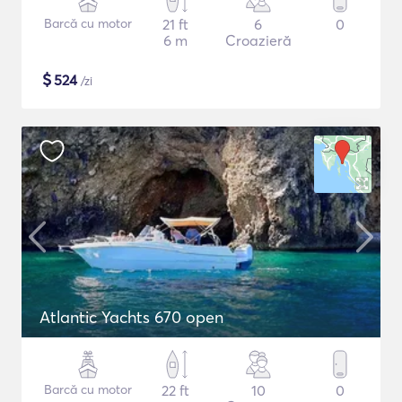
Barcă cu motor
21 ft
6
0
6 m
Croazieră
$
524
/zi
Atlantic Yachts 670 open
Barcă cu motor
22 ft
10
0