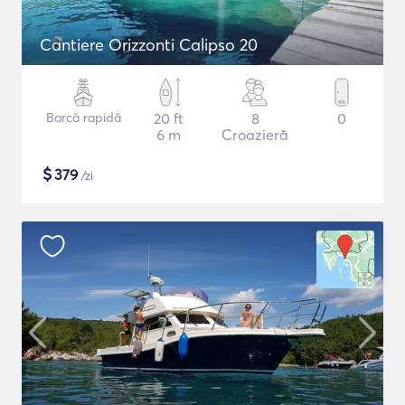
Cantiere Orizzonti Calipso 20
Barcă rapidă
20 ft
8
0
6 m
Croazieră
$
379
/zi