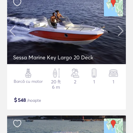
Sessa Marine Key Largo 20 Deck
Barcă cu motor
20 ft
2
1
1
6 m
$
548
/noapte