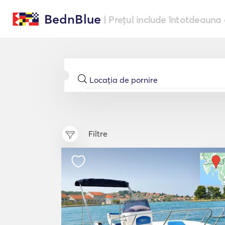
BednBlue
| Prețul include întotdeauna 
Filtre