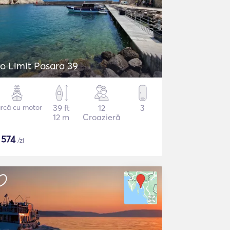
o Limit Pasara 39
rcă cu motor
39 ft
12
3
12 m
Croazieră
$
574
/zi