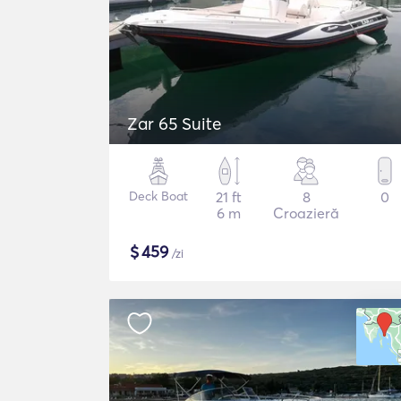
Zar 65 Suite
Deck Boat
21 ft
8
0
6 m
Croazieră
$
459
/zi