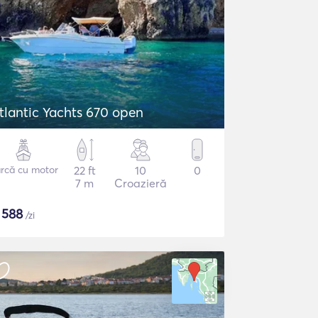
tlantic Yachts 670 open
rcă cu motor
22 ft
10
0
7 m
Croazieră
$
588
/zi