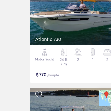
Atlantic 730
Motor Yacht
24 ft
2
1
2
7 m
$
770
/noapte