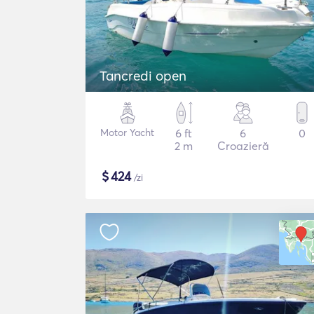
Tancredi open
Motor Yacht
6 ft
6
0
2 m
Croazieră
$
424
/zi