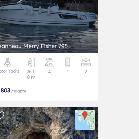
eanneau Merry Fisher 795
tor Yacht
26 ft
4
1
2
8 m
$
803
/noapte