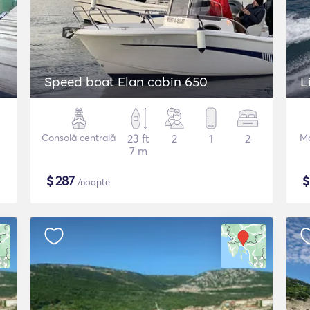
Speed boat Elan cabin 650
L
Consolă centrală
23 ft
2
1
2
Mo
7 m
$
287
/noapte