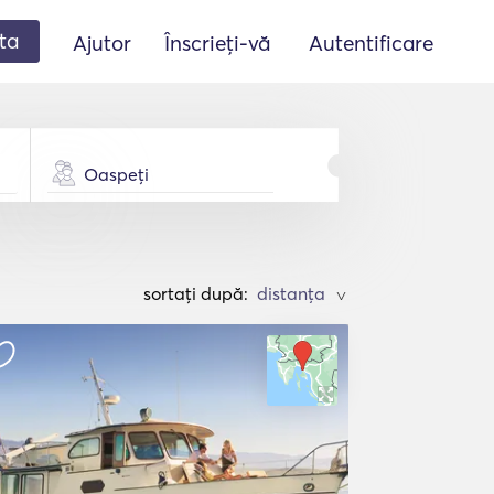
ta
Ajutor
Înscrieți-vă
Autentificare
Oaspeți
sortați după:
>