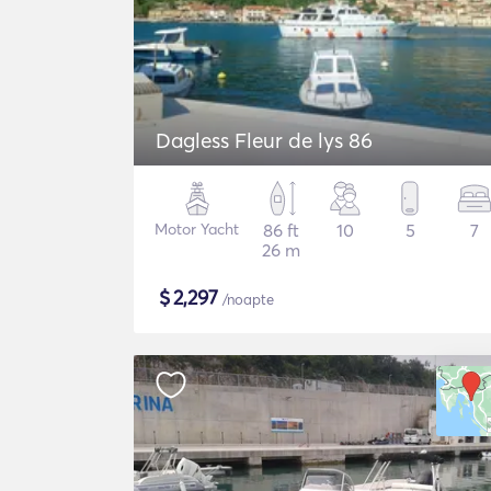
Dagless Fleur de lys 86
Motor Yacht
86 ft
10
5
7
26 m
$
2,297
/noapte