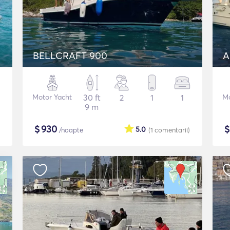
BELLCRAFT 900
A
Motor Yacht
30 ft
2
1
1
Mo
9 m
$
930
5.0
/noapte
(1
comentarii
)