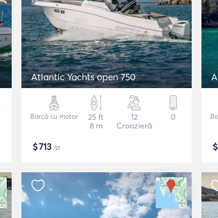
Atlantic Yachts open 750
A
Barcă cu motor
25 ft
12
0
Ba
8 m
Croazieră
$
713
/zi