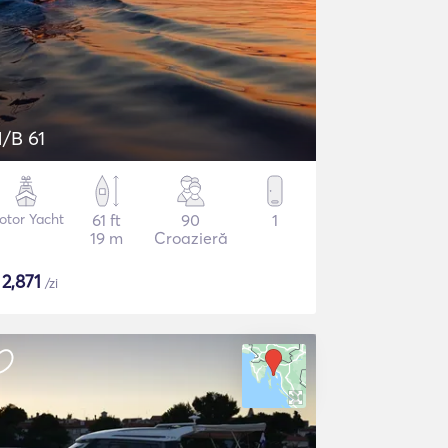
/B 61
otor Yacht
61 ft
90
1
19 m
Croazieră
$
2,871
/zi