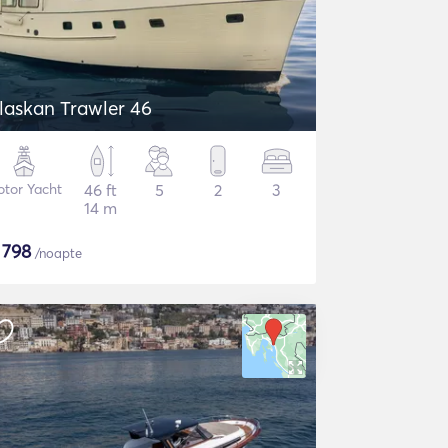
laskan Trawler 46
tor Yacht
46 ft
5
2
3
14 m
$
798
/noapte