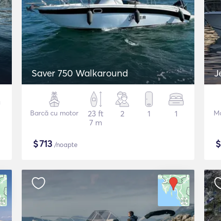
Saver 750 Walkaround
J
Barcă cu motor
23 ft
2
1
1
Mo
7 m
$
713
/noapte