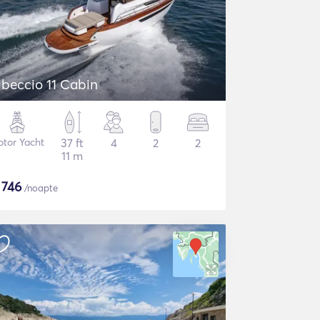
ibeccio 11 Cabin
tor Yacht
37 ft
4
2
2
11 m
$
746
/noapte