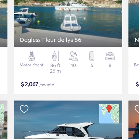
Dagless Fleur de lys 86
N
Motor Yacht
86 ft
10
5
8
Ba
26 m
$
2,067
/noapte