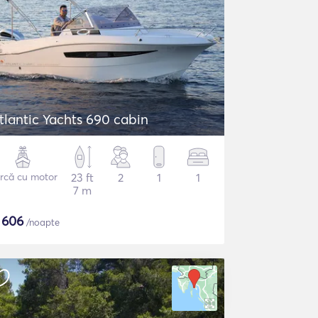
tlantic Yachts 690 cabin
rcă cu motor
23 ft
2
1
1
7 m
$
606
/noapte