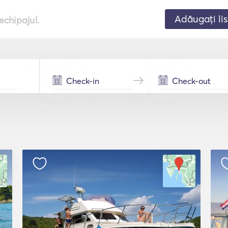
Adăugați lis
echipajul.