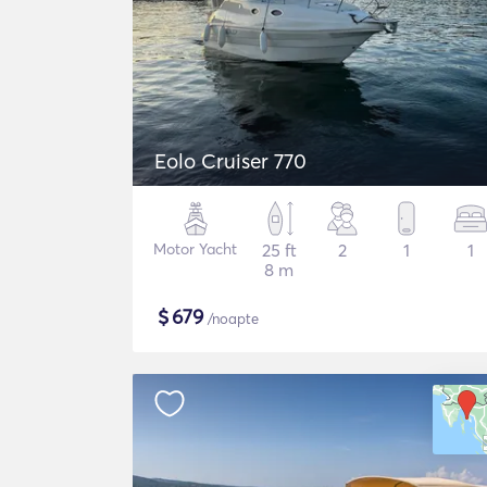
Eolo Cruiser 770
Motor Yacht
25 ft
2
1
1
8 m
$
679
/noapte