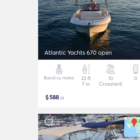
Atlantic Yachts 670 open
Barcă cu motor
22 ft
10
0
7 m
Croazieră
$
588
/zi