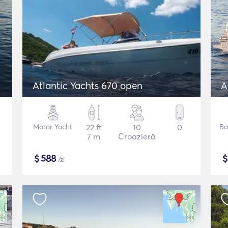
Atlantic Yachts 670 open
A
Motor Yacht
22 ft
10
0
Ba
7 m
Croazieră
$
588
/zi