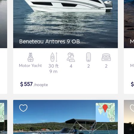
Beneteau Antares 9 OB
M
Motor Yacht
30 ft
4
2
2
M
9 m
$
557
/noapte