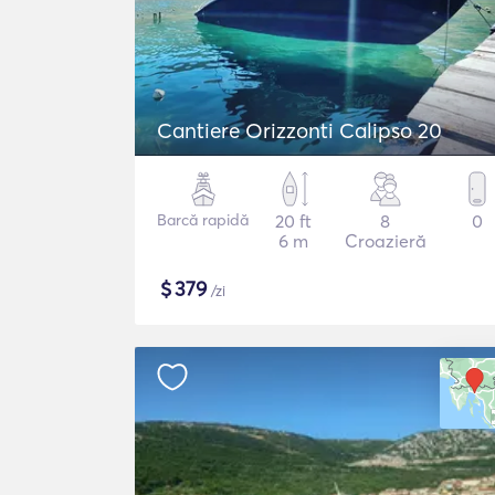
Cantiere Orizzonti Calipso 20
Barcă rapidă
20 ft
8
0
6 m
Croazieră
$
379
/zi