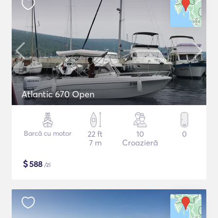
Atlantic 670 Open
Barcă cu motor
22 ft
10
0
7 m
Croazieră
$
588
/zi