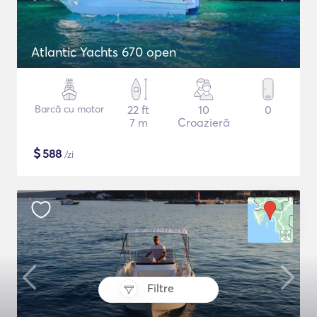
Atlantic Yachts 670 open
Barcă cu motor
22 ft
10
0
7 m
Croazieră
$
588
/zi
Filtre