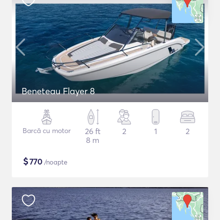
Beneteau Flayer 8
Barcă cu motor
26 ft
2
1
2
8 m
$
770
/noapte