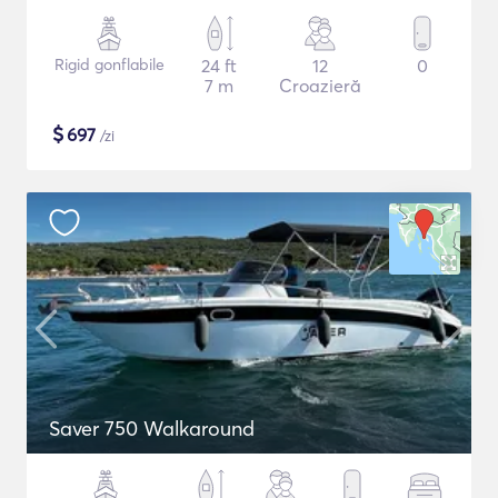
Rigid gonflabile
24 ft
12
0
7 m
Croazieră
$
697
/zi
Saver 750 Walkaround