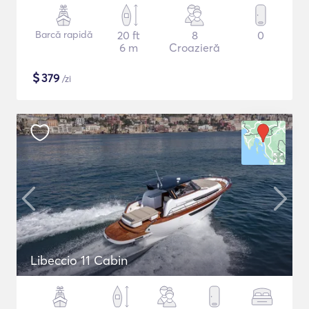
Barcă rapidă
20 ft
8
0
6 m
Croazieră
$
379
/zi
Libeccio 11 Cabin