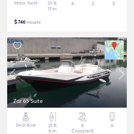
Motor Yacht
37 ft
4
2
2
11 m
$
746
/noapte
Zar 65 Suite
Deck Boat
21 ft
8
0
6 m
Croazieră