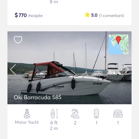
8 m
$
770
5.0
/noapte
(1
comentarii
)
Oki Barracuda 585
Motor Yacht
6 ft
2
1
1
2 m