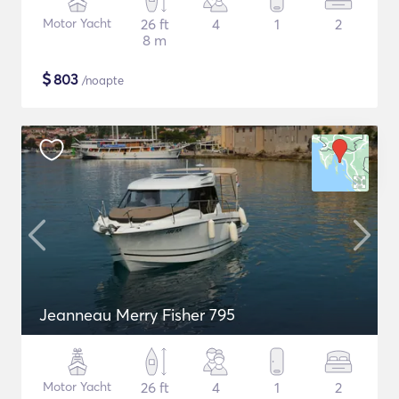
Motor Yacht
26 ft
4
1
2
8 m
$
803
/noapte
Jeanneau Merry Fisher 795
Motor Yacht
26 ft
4
1
2