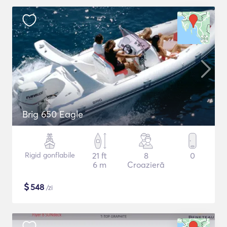
Brig 650 Eagle
Rigid gonflabile
21 ft
8
0
6 m
Croazieră
$
548
/zi