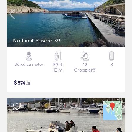
No Limit Pasara 39
Barcă cu motor
39 ft
12
3
12 m
Croazieră
$
574
/zi