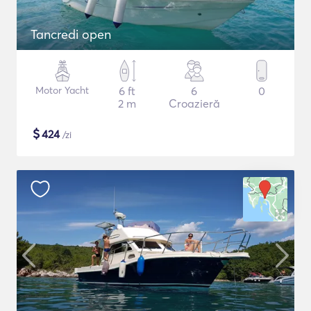
Tancredi open
Motor Yacht
6 ft
6
0
2 m
Croazieră
$
424
/zi