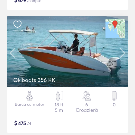
$
679
/noapte
Okiboats 356 KK
Barcă cu motor
18 ft
6
0
5 m
Croazieră
$
475
/zi