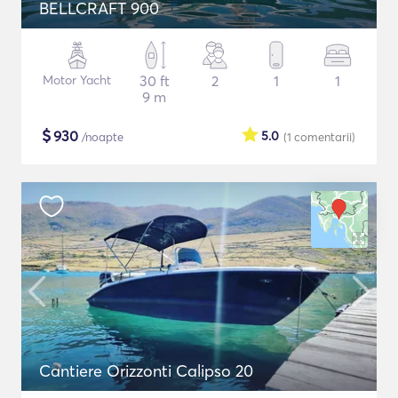
BELLCRAFT 900
Motor Yacht
30 ft
2
1
1
9 m
$
930
5.0
/noapte
(1
comentarii
)
Cantiere Orizzonti Calipso 20