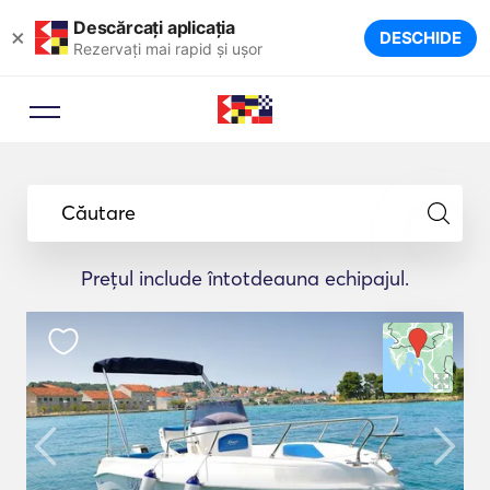
Descărcați aplicația
×
DESCHIDE
Rezervați mai rapid și ușor
Căutare
Prețul include întotdeauna echipajul.