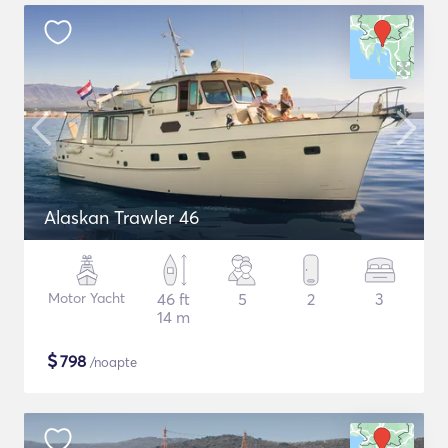
Alaskan Trawler 46
Motor Yacht
46 ft
5
2
3
14 m
$
798
/noapte