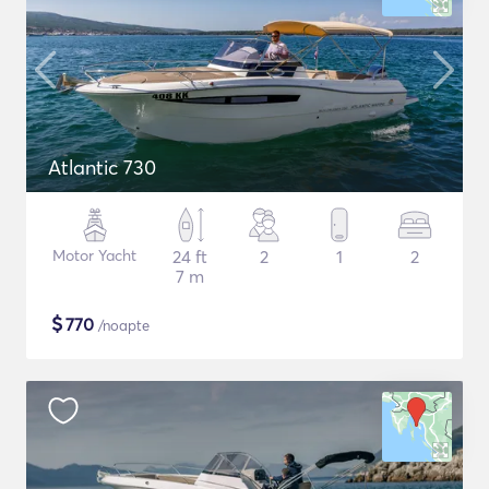
Atlantic 730
Motor Yacht
24 ft
2
1
2
7 m
$
770
/noapte