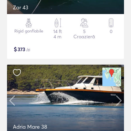
Zar 43
Rigid gonflabile
14 ft
5
0
4 m
Croazieră
$
373
/zi
Adria Mare 38