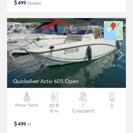
$
499
/noapte
Quicksilver Activ 605 Open
Motor Yacht
20 ft
7
0
6 m
Croazieră
$
499
/zi