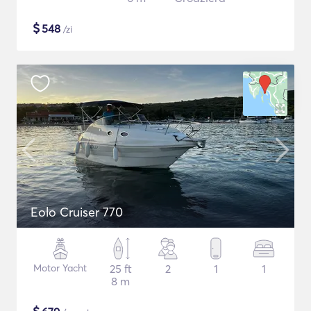
$
548
/zi
Eolo Cruiser 770
Motor Yacht
25 ft
2
1
1
8 m