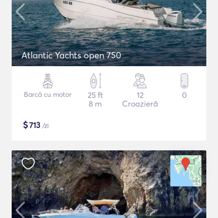
Atlantic Yachts open 750
Barcă cu motor
25 ft
12
0
8 m
Croazieră
$
713
/zi