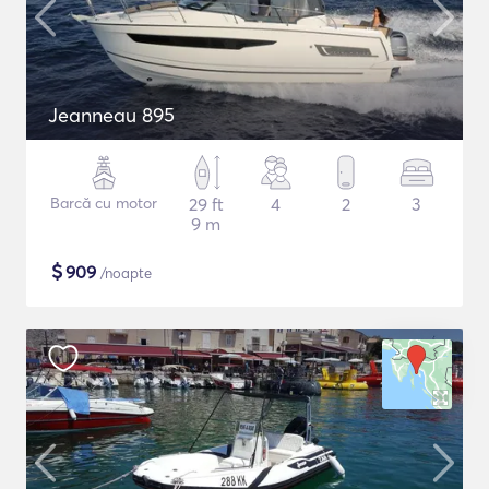
Jeanneau 895
Barcă cu motor
29 ft
4
2
3
9 m
$
909
/noapte