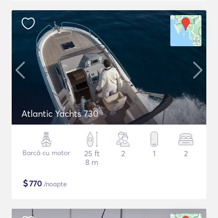
Atlantic Yachts 730
Barcă cu motor
25 ft
2
1
2
8 m
$
770
/noapte