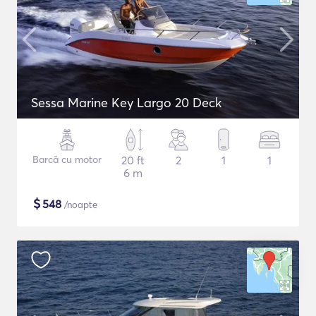
Sessa Marine Key Largo 20 Deck
Barcă cu motor
20 ft
2
1
1
6 m
$
548
/noapte