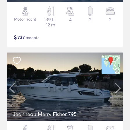
Motor Yacht
39 ft
4
2
2
12 m
$
737
/noapte
Jeanneau Merry Fisher 795