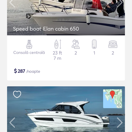
Speed boat Elan cabin 650
Consolă centrală
23 ft
2
1
2
7 m
$
287
/noapte