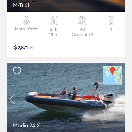
M/B 61
Motor Yacht
61 ft
90
1
19 m
Croazieră
$
2,871
/zi
Marlin 24 X