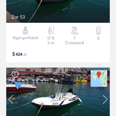
Zar 53
Rigid gonflabile
17 ft
7
0
5 m
Croazieră
$
424
/zi