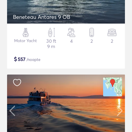
Beneteau Antares 9 OB
Motor Yacht
30 ft
4
2
2
9 m
$
557
/noapte