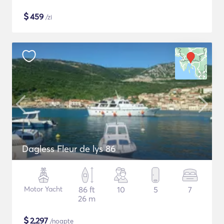
$
459
/zi
Dagless Fleur de lys 86
Motor Yacht
86 ft
10
5
7
26 m
$
2,297
/noapte