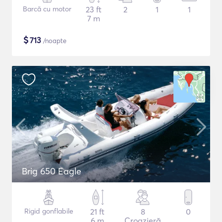
Barcă cu motor
23 ft
2
1
1
7 m
$
713
/noapte
Brig 650 Eagle
Rigid gonflabile
21 ft
8
0
6 m
Croazieră