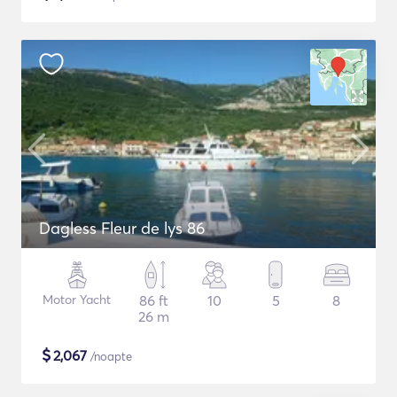
Dagless Fleur de lys 86
Motor Yacht
86 ft
10
5
8
26 m
$
2,067
/noapte