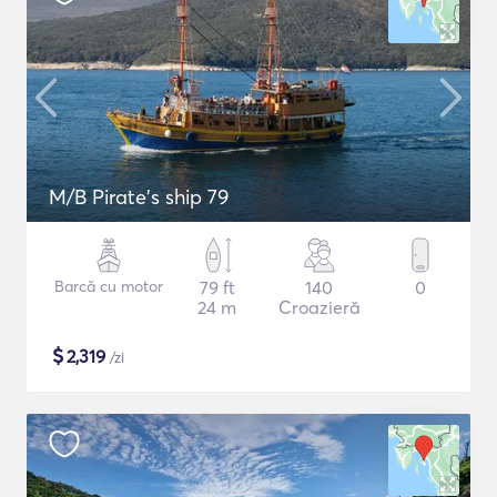
M/B Pirate's ship 79
Barcă cu motor
79 ft
140
0
24 m
Croazieră
$
2,319
/zi