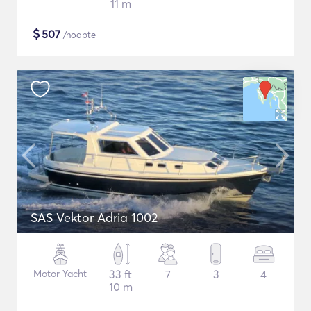
11 m
$
507
/noapte
SAS Vektor Adria 1002
Motor Yacht
33 ft
7
3
4
10 m