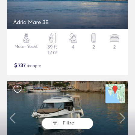
Adria Mare 38
Motor Yacht
39 ft
4
2
2
12 m
$
737
/noapte
Filtre