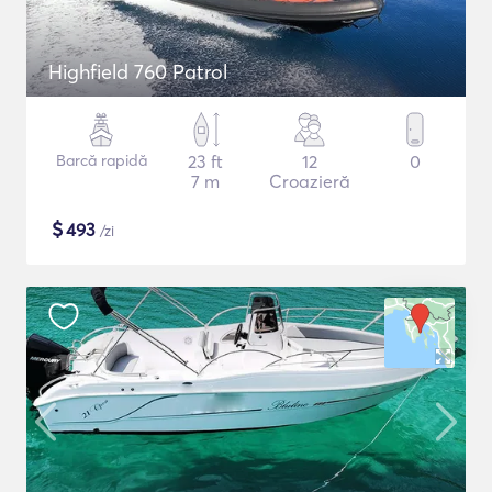
Highfield 760 Patrol
Barcă rapidă
23 ft
12
0
7 m
Croazieră
$
493
/zi