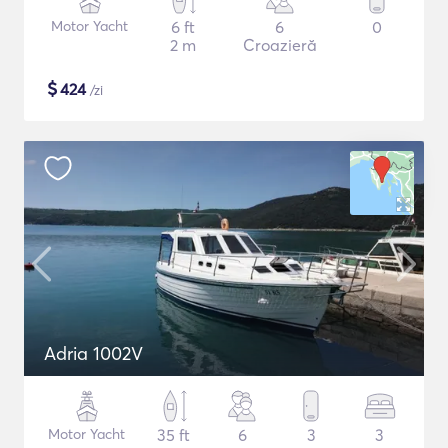
Motor Yacht
6 ft
6
0
2 m
Croazieră
$
424
/zi
Adria 1002V
Motor Yacht
35 ft
6
3
3