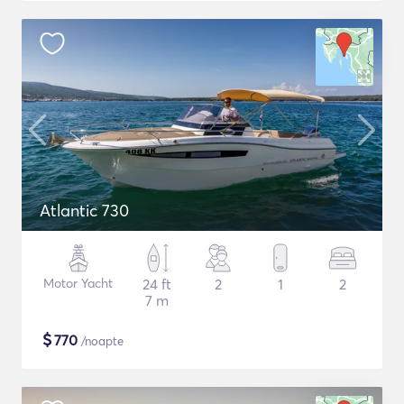
Atlantic 730
Motor Yacht
24 ft
2
1
2
7 m
$
770
/noapte