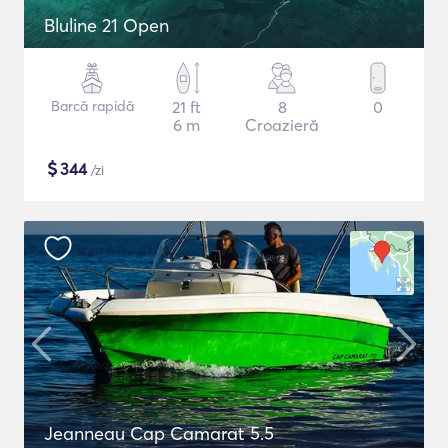
Bluline 21 Open
Barcă rapidă
21 ft
8
0
6 m
Croazieră
$
344
/zi
Jeanneau Cap Camarat 5.5