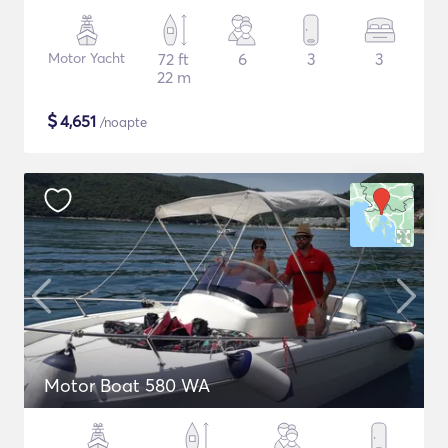
Motor Yacht
72 ft
6
3
3
22 m
$
4,651
/noapte
Motor Boat 580 WA