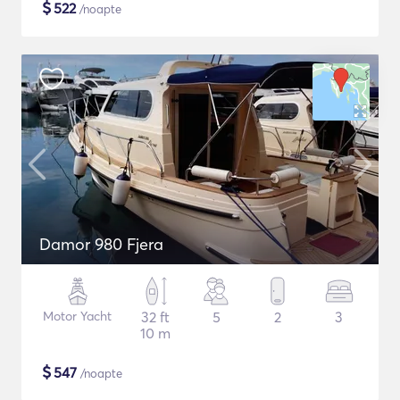
$
522
/noapte
Damor 980 Fjera
Motor Yacht
32 ft
5
2
3
10 m
$
547
/noapte