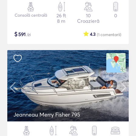
Consolă centrală
26 ft
10
0
8 m
Croazieră
$
591
4.3
/zi
(1
comentarii
)
Jeanneau Merry Fisher 795