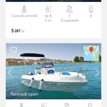
Consolă centrală
16 ft
7
0
5 m
Croazieră
$
287
/zi
Tancredi open