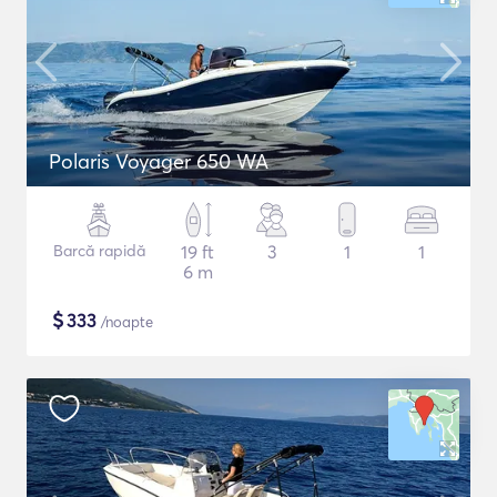
Polaris Voyager 650 WA
Barcă rapidă
19 ft
3
1
1
6 m
$
333
/noapte