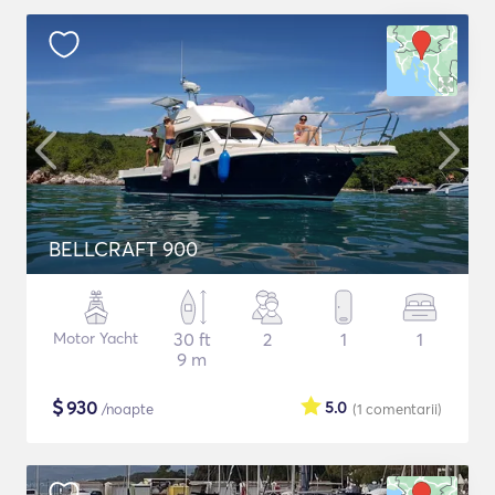
BELLCRAFT 900
Motor Yacht
30 ft
2
1
1
9 m
$
930
5.0
/noapte
(1
comentarii
)