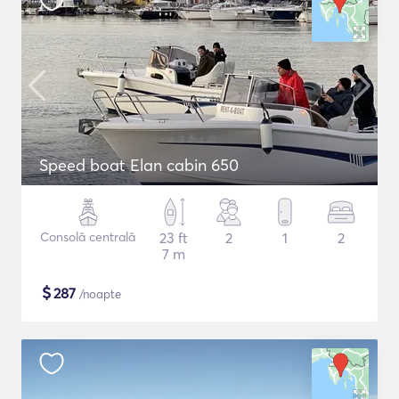
Speed boat Elan cabin 650
Consolă centrală
23 ft
2
1
2
7 m
$
287
/noapte