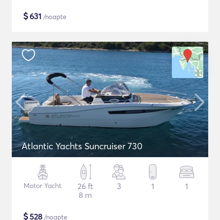
$
631
/noapte
Atlantic Yachts Suncruiser 730
Motor Yacht
26 ft
3
1
1
8 m
$
528
/noapte