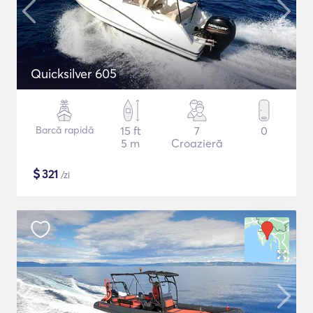
Quicksilver 605
Barcă rapidă
15 ft
7
0
5 m
Croazieră
$
321
/zi