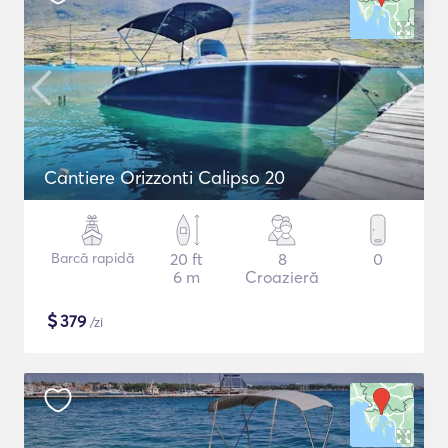
Cantiere Orizzonti Calipso 20
Barcă rapidă
20 ft
8
0
6 m
Croazieră
$
379
/zi