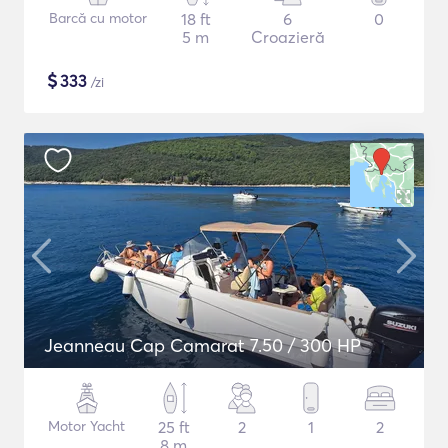
Barcă cu motor
18 ft
6
0
5 m
Croazieră
$
333
/zi
Jeanneau Cap Camarat 7.50 / 300 HP
Motor Yacht
25 ft
2
1
2
8 m