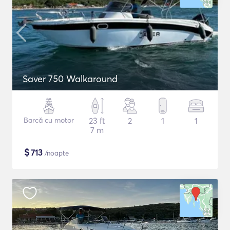
Saver 750 Walkaround
Barcă cu motor
23 ft
2
1
1
7 m
$
713
/noapte