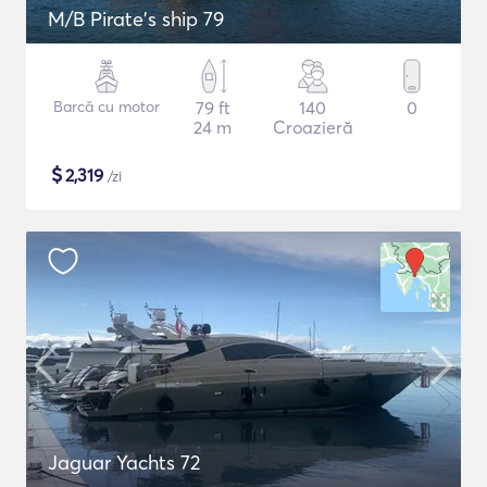
M/B Pirate's ship 79
Barcă cu motor
79 ft
140
0
24 m
Croazieră
$
2,319
/zi
Jaguar Yachts 72