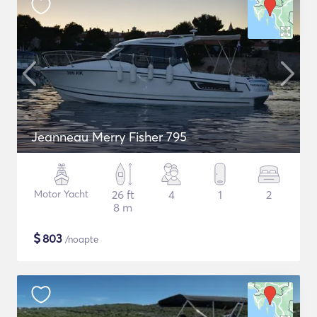
Jeanneau Merry Fisher 795
Motor Yacht
26 ft
4
1
2
8 m
$
803
/noapte