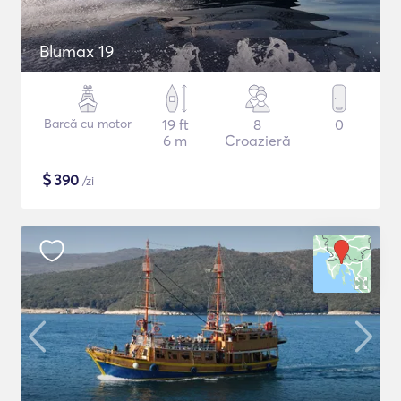
Blumax 19
Barcă cu motor
19 ft
8
0
6 m
Croazieră
$
390
/zi