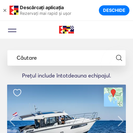
Descărcați aplicația
×
DESCHIDE
Rezervați mai rapid și ușor
Căutare
Prețul include întotdeauna echipajul.