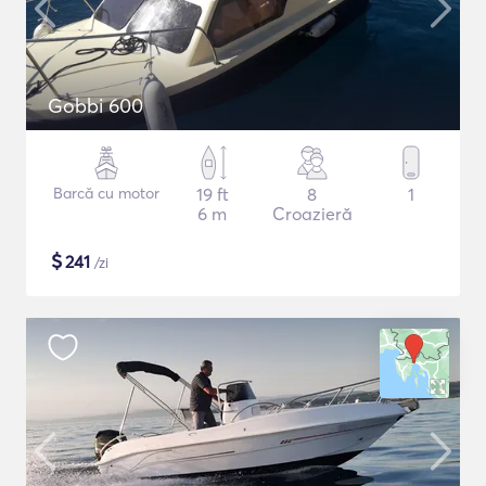
Gobbi 600
Barcă cu motor
19 ft
8
1
6 m
Croazieră
$
241
/zi