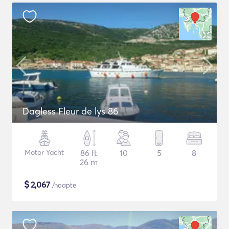
Dagless Fleur de lys 86
Motor Yacht
86 ft
10
5
8
26 m
$
2,067
/noapte