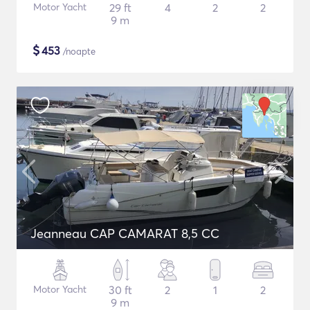
Motor Yacht
29 ft
4
2
2
9 m
$
453
/noapte
Jeanneau CAP CAMARAT 8,5 CC
Motor Yacht
30 ft
2
1
2
9 m