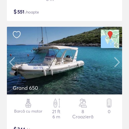
$
551
/noapte
Grand 650
Barcă cu motor
21 ft
8
0
6 m
Croazieră