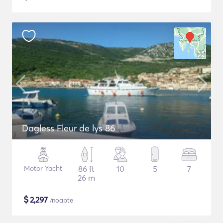
Dagless Fleur de lys 86
Motor Yacht
86 ft
10
5
7
26 m
$
2,297
/noapte