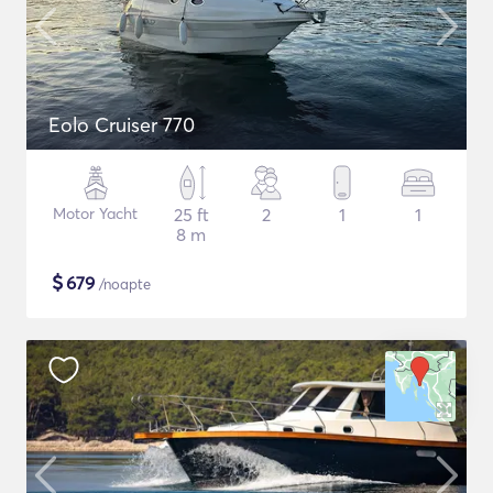
Eolo Cruiser 770
Motor Yacht
25 ft
2
1
1
8 m
$
679
/noapte