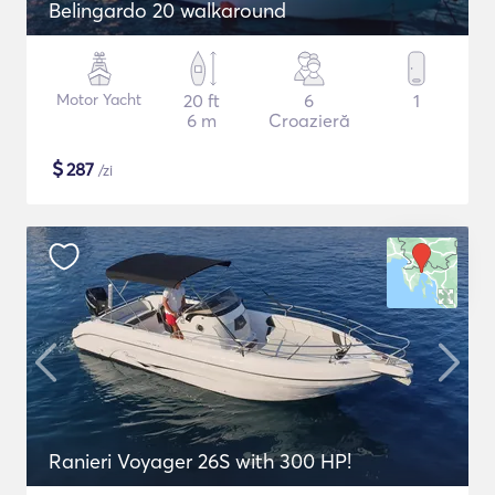
Belingardo 20 walkaround
Motor Yacht
20 ft
6
1
6 m
Croazieră
$
287
/zi
Ranieri Voyager 26S with 300 HP!