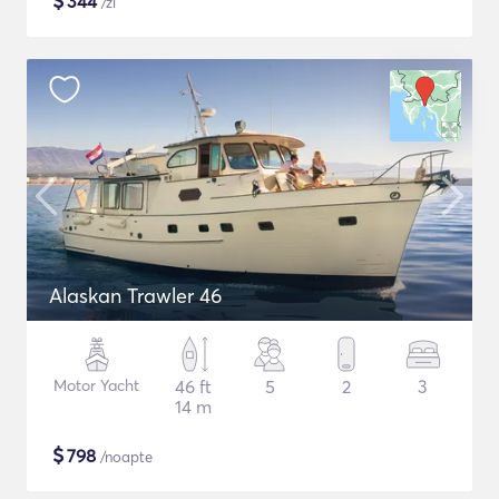
$
344
/zi
Alaskan Trawler 46
Motor Yacht
46 ft
5
2
3
14 m
$
798
/noapte