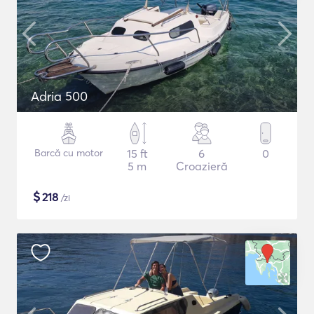
Adria 500
Barcă cu motor
15 ft
6
0
5 m
Croazieră
$
218
/zi