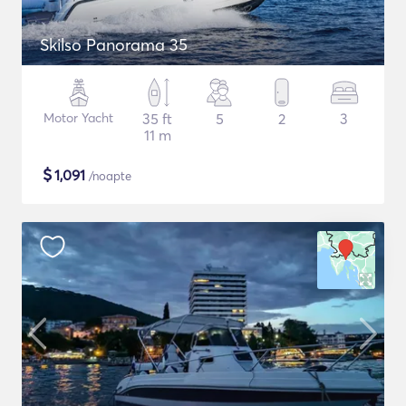
Skilso Panorama 35
Motor Yacht
35 ft
5
2
3
11 m
$
1,091
/noapte