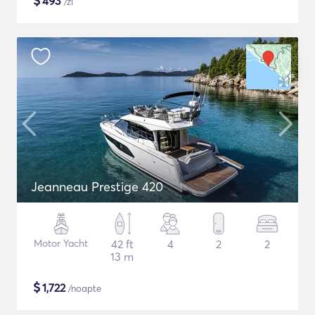
$
493
/zi
Jeanneau Prestige 420
Motor Yacht
42 ft
4
2
2
13 m
$
1,722
/noapte