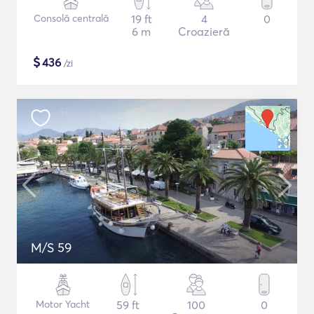
Consolă centrală
19 ft
4
0
6 m
Croazieră
$
436
/zi
M/S 59
Motor Yacht
59 ft
100
0