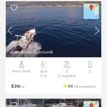
speedboat Dubrovnik
Motor Yacht
16 ft
3
0
5 m
Croazieră
$
310
5.0
/zi
(58
comentarii
)