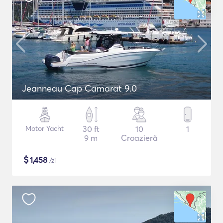
Jeanneau Cap Camarat 9.0
Motor Yacht
30 ft
10
1
9 m
Croazieră
$
1,458
/zi