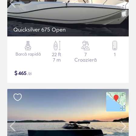
Quicksilver 675 Open
Barcă rapidă
22 ft
7
1
7 m
Croazieră
$
465
/zi