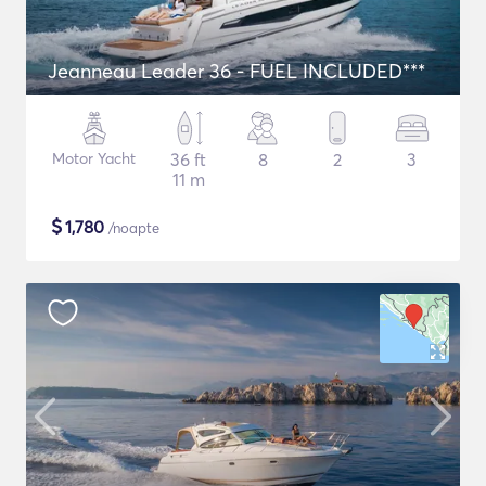
Jeanneau Leader 36 - FUEL INCLUDED***
Motor Yacht
36 ft
8
2
3
11 m
$
1,780
/noapte