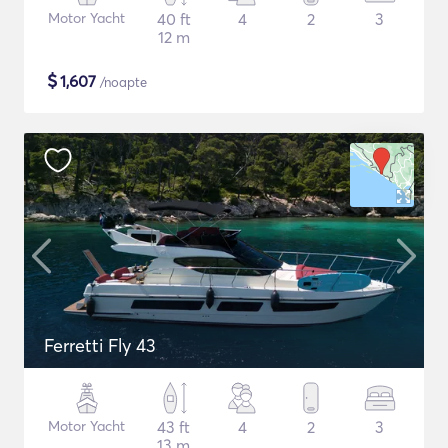
Motor Yacht
40 ft
4
2
3
12 m
$
1,607
/noapte
Ferretti Fly 43
Motor Yacht
43 ft
4
2
3
13 m