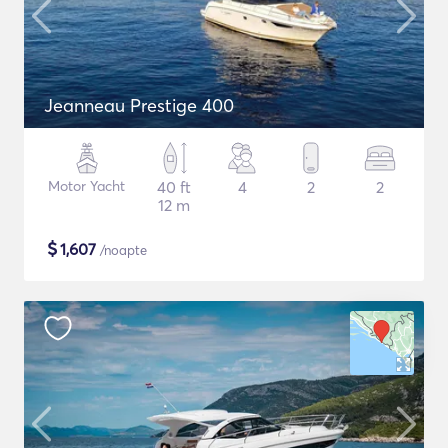
Jeanneau Prestige 400
Motor Yacht
40 ft
4
2
2
12 m
$
1,607
/noapte