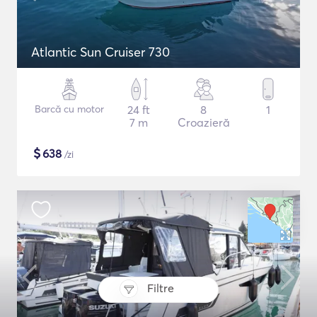
Atlantic Sun Cruiser 730
Barcă cu motor
24 ft
8
1
7 m
Croazieră
$
638
/zi
Filtre