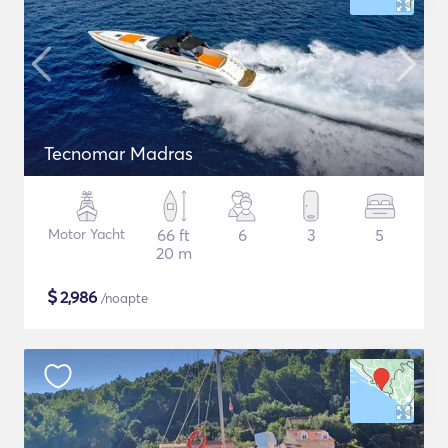
Tecnomar Madras
Motor Yacht
66 ft
6
3
5
20 m
$
2,986
/noapte