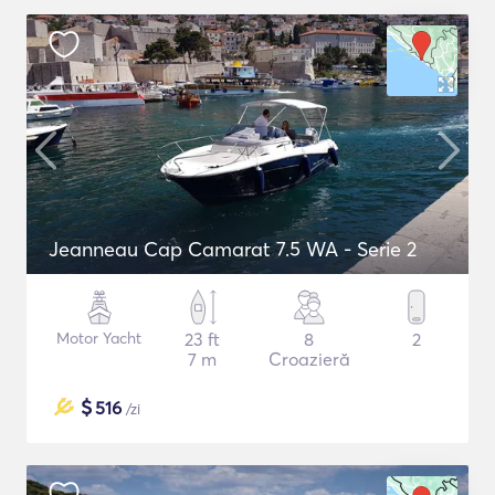
Jeanneau Cap Camarat 7.5 WA - Serie 2
Motor Yacht
23 ft
8
2
7 m
Croazieră
$
516
/zi