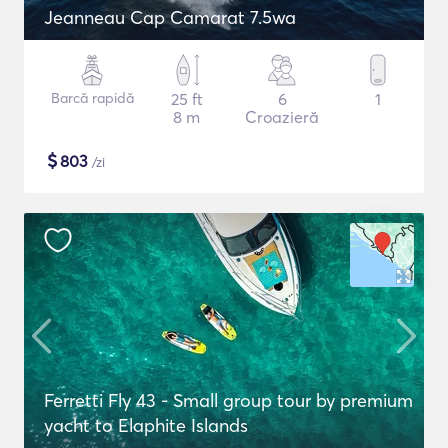
Jeanneau Cap Camarat 7.5wa
Barcă rapidă
25 ft
6
1
8 m
Croazieră
$
803
/zi
Ferretti Fly 43 - Small group tour by premium
yacht to Elaphite Islands