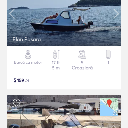
Elan Pasara
Barcă cu motor
17 ft
5
1
5 m
Croazieră
$
159
/zi