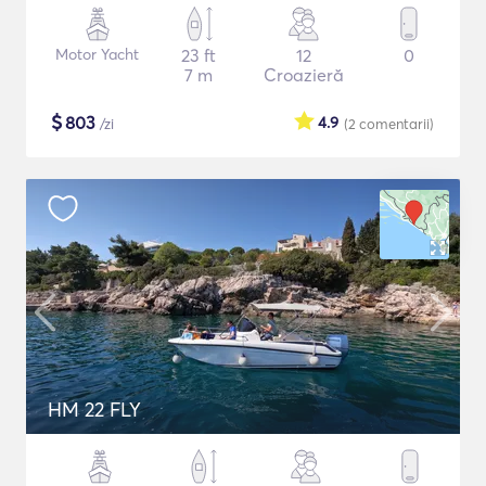
Motor Yacht
23 ft
12
0
7 m
Croazieră
$
803
4.9
/zi
(2
comentarii
)
HM 22 FLY