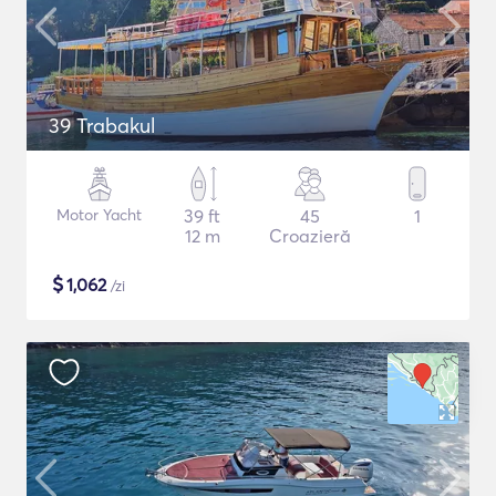
39 Trabakul
Motor Yacht
39 ft
45
1
12 m
Croazieră
$
1,062
/zi