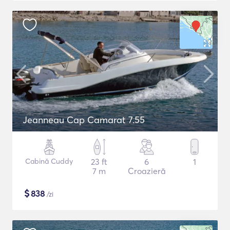
Jeanneau Cap Camarat 7.55
Cabină Cuddy
23 ft
6
1
7 m
Croazieră
$
838
/zi