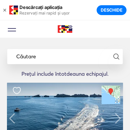
Descărcați aplicația
×
DESCHIDE
Rezervați mai rapid și ușor
Căutare
Prețul include întotdeauna echipajul.