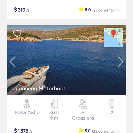
$
310
5.0
/zi
(27
comentarii
)
Jeanneau Motorboat
Motor Yacht
30 ft
6
2
9 m
Croazieră
$
1,378
5.0
/zi
(23
comentarii
)