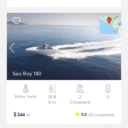
Sea Ray 180
Motor Yacht
19 ft
2
0
6 m
Croazieră
$
344
5.0
/zi
(26
comentarii
)