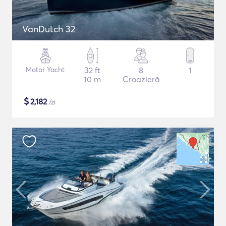
VanDutch 32
Motor Yacht
32 ft
8
1
10 m
Croazieră
$
2,182
/zi