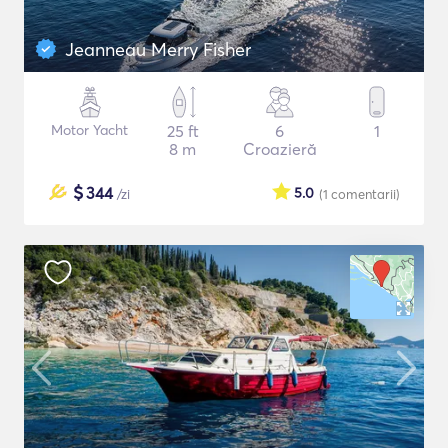
Jeanneau Merry Fisher
Motor Yacht
25 ft
6
1
8 m
Croazieră
$
344
5.0
/zi
(1
comentarii
)