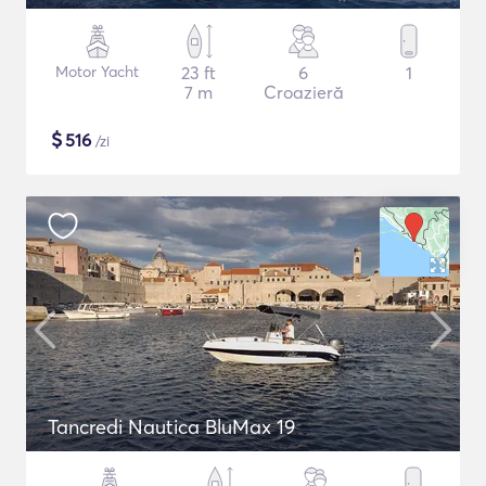
Motor Yacht
23 ft
6
1
7 m
Croazieră
$
516
/zi
Tancredi Nautica BluMax 19