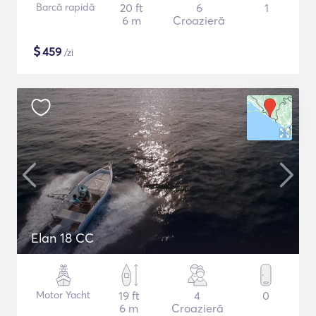
Barcă rapidă
20 ft
6
1
6 m
Croazieră
$
459
/zi
Elan 18 CC
Motor Yacht
19 ft
4
0
6 m
Croazieră