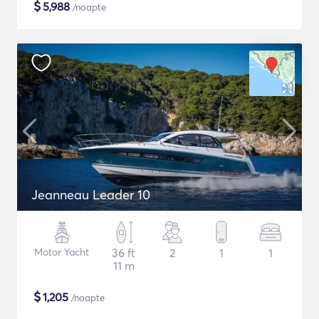
$
5,988
/noapte
Jeanneau Leader 10
Motor Yacht
36 ft
2
1
1
11 m
$
1,205
/noapte