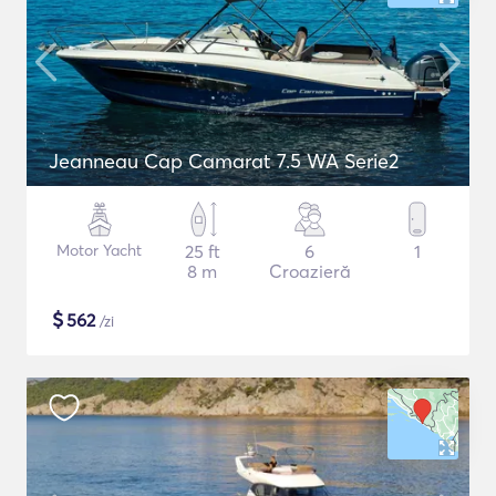
Jeanneau Cap Camarat 7.5 WA Serie2
Motor Yacht
25 ft
6
1
8 m
Croazieră
$
562
/zi