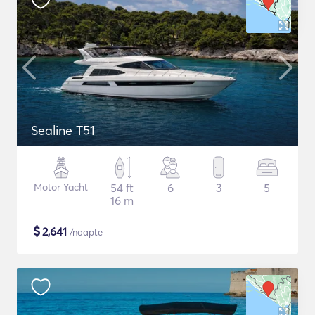
Sealine T51
Motor Yacht
54 ft
6
3
5
16 m
$
2,641
/noapte