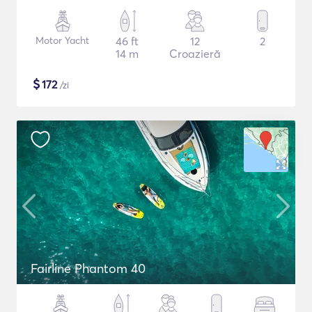
Motor Yacht
46 ft
12
2
14 m
Croazieră
$
172
/zi
Fairline Phantom 40