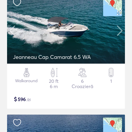
Jeanneau Cap Camarat 6.5 WA
Walkaround
20 ft
6
1
6 m
Croazieră
$
596
/zi