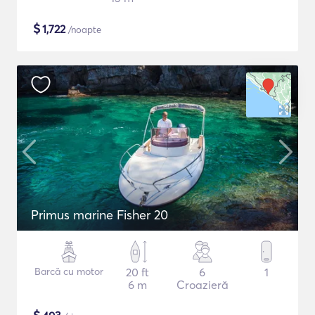
$
1,722
/noapte
Primus marine Fisher 20
Barcă cu motor
20 ft
6
1
6 m
Croazieră