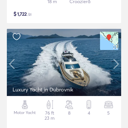
18 m
Croazieră
$
1,722
/zi
Luxury Yacht in Dubrovnik
Motor Yacht
76 ft
8
4
5
23 m