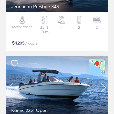
Jeanneau Prestige 34S
Motor Yacht
33 ft
4
2
2
10 m
$
1,205
/noapte
Karnic 2251 Open