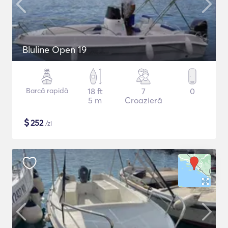
Bluline Open 19
Barcă rapidă
18 ft
7
0
5 m
Croazieră
$
252
/zi