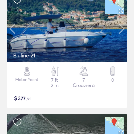
Bluline 21
Motor Yacht
7 ft
7
0
2 m
Croazieră
$
377
/zi