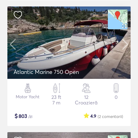
Atlantic Marine 750 Open
Motor Yacht
23 ft
12
0
7 m
Croazieră
$
803
4.9
/zi
(2
comentarii
)