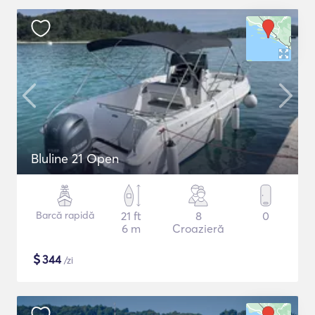
Bluline 21 Open
Barcă rapidă
21 ft
8
0
6 m
Croazieră
$
344
/zi