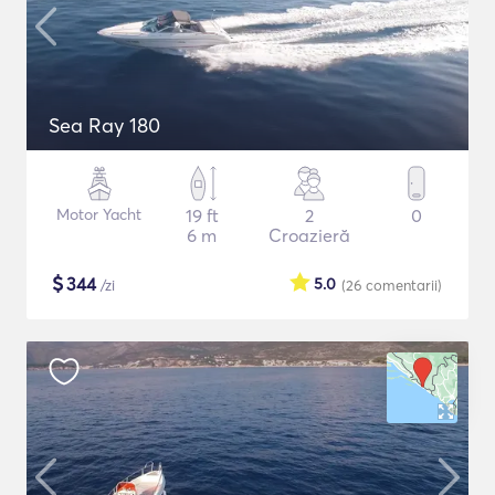
Sea Ray 180
Motor Yacht
19 ft
2
0
6 m
Croazieră
$
344
5.0
/zi
(26
comentarii
)