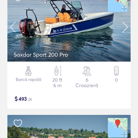
Saxdor Sport 200 Pro
Barcă rapidă
20 ft
6
0
6 m
Croazieră
$
493
/zi