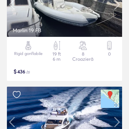
Marlin 19 FB
Rigid gonflabile
19 ft
8
0
6 m
Croazieră
$
436
/zi