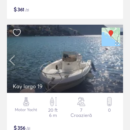
$
361
/zi
Kay largo 19
Motor Yacht
20 ft
7
0
6 m
Croazieră
$
356
/zi