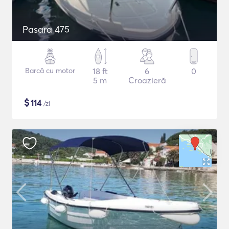
Pasara 475
Barcă cu motor
18 ft
6
0
5 m
Croazieră
$
114
/zi