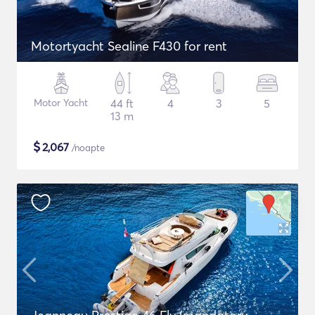
Motortyacht Sealine F430 for rent
Motor Yacht
44 ft
4
3
5
13 m
$
2,067
/noapte