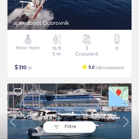
speedboat Dubrovnik
Motor Yacht
16 ft
3
0
5 m
Croazieră
$
310
5.0
/zi
(58
comentarii
)
Filtre