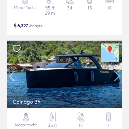
Motor Yacht
95 ft
34
15
10
29 m
$
6,327
/noapte
Colnago 35
Motor Yacht
35 ft
12
1