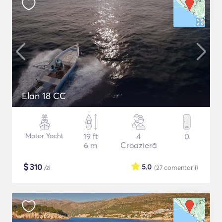
Elan 18 CC
Motor Yacht
19 ft
4
0
6 m
Croazieră
$
310
5.0
/zi
(27
comentarii
)