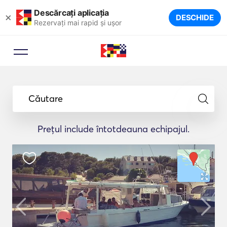
Descărcați aplicația
×
DESCHIDE
Rezervați mai rapid și ușor
Consilier de rezervare
Lăsați un expert în turism să vă
Căutare
sugereze iahturile ideale pentru
călătoria dumneavoastră.
Prețul include întotdeauna echipajul.