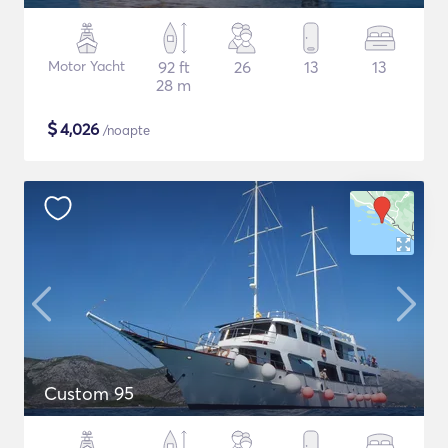
Motor Yacht
92 ft
26
13
13
28 m
$
4,026
/noapte
Custom 95