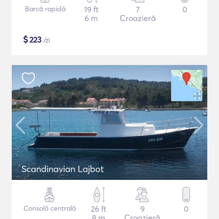
Barcă rapidă
19 ft
7
0
6 m
Croazieră
$
223
/zi
Scandinavian Lajbot
Consolă centrală
26 ft
9
0
8 m
Croazieră