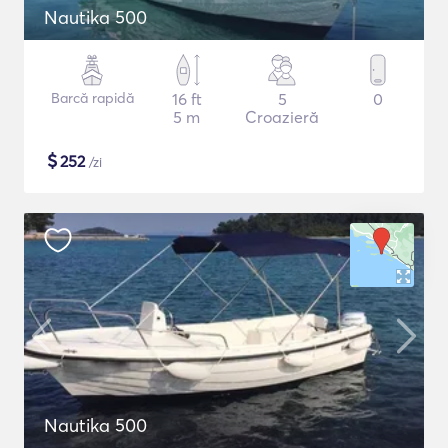
Nautika 500
Barcă rapidă
16 ft
5
0
5 m
Croazieră
$
252
/zi
Nautika 500