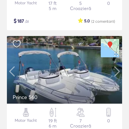
Motor Yacht
17 ft
5
0
5 m
Croazieră
$
187
5.0
/zi
(2
comentarii
)
Prince 560
Motor Yacht
19 ft
7
0
6 m
Croazieră