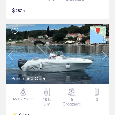
$
287
/zi
Prince 560 Open
Motor Yacht
18 ft
6
0
5 m
Croazieră