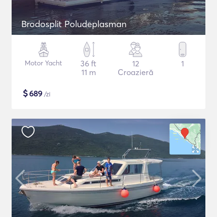
Brodosplit Poludeplasman
Motor Yacht
36 ft
12
1
11 m
Croazieră
$
689
/zi