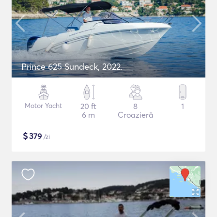
Prince 625 Sundeck, 2022.
Motor Yacht
20 ft
8
1
6 m
Croazieră
$
379
/zi