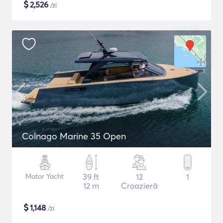
$
2,526
/zi
Colnago Marine 35 Open
Motor Yacht
39 ft
12
1
12 m
Croazieră
$
1,148
/zi