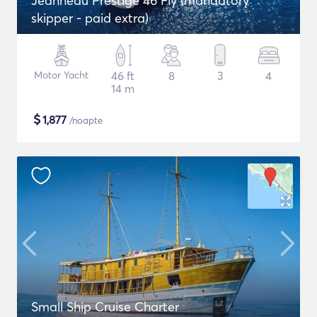
Jeanneau Prestige 46 Fly (mandatory
skipper - paid extra)
Motor Yacht
46 ft
8
3
4
14 m
$
1,877
/noapte
Small Ship Cruise Charter