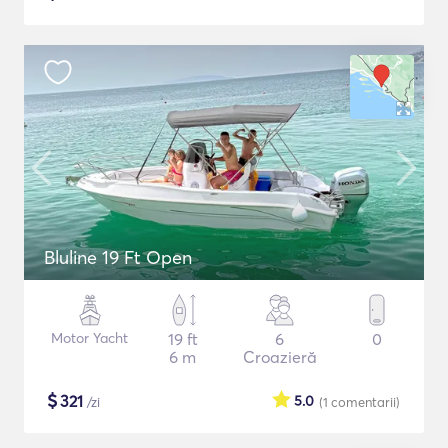
Bluline 19 Ft Open
Motor Yacht
19 ft
6
0
6 m
Croazieră
$
321
5.0
/zi
(1
comentarii
)