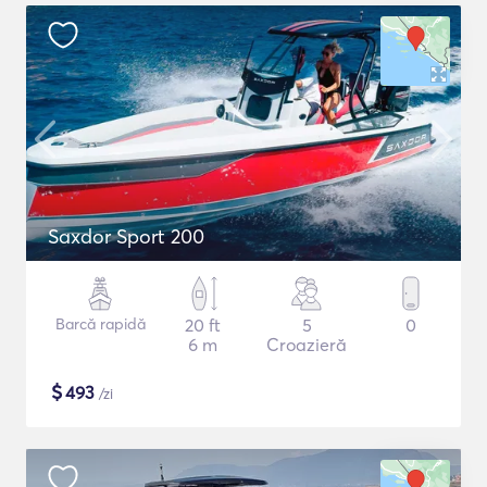
Saxdor Sport 200
Barcă rapidă
20 ft
5
0
6 m
Croazieră
$
493
/zi