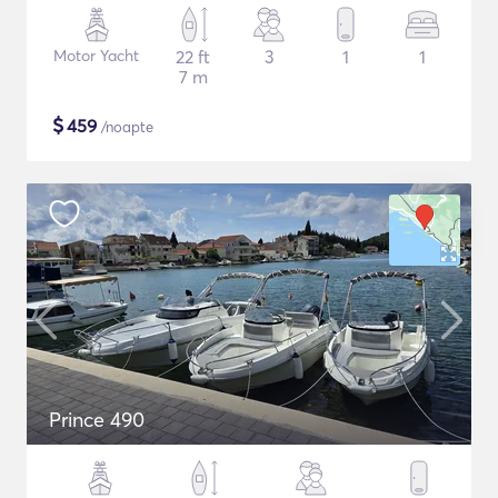
Motor Yacht
22 ft
3
1
1
7 m
$
459
/noapte
Prince 490