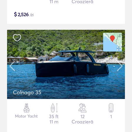
11 m
Croazieră
$
2,526
/zi
Colnago 35
Motor Yacht
35 ft
12
1
11 m
Croazieră