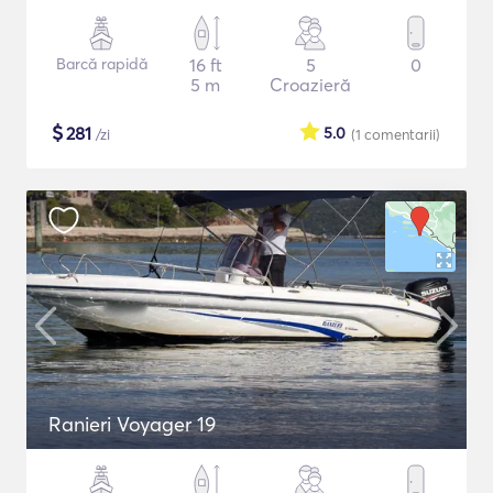
Barcă rapidă
16 ft
5
0
5 m
Croazieră
$
281
5.0
/zi
(1
comentarii
)
Ranieri Voyager 19