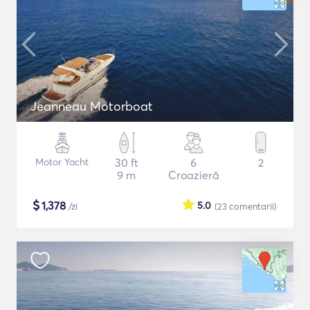
Jeanneau Motorboat
Motor Yacht
30 ft
6
2
9 m
Croazieră
$
1,378
5.0
/zi
(23
comentarii
)