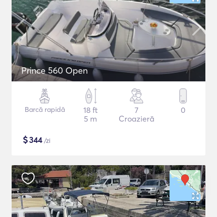
Prince 560 Open
Barcă rapidă
18 ft
7
0
5 m
Croazieră
$
344
/zi