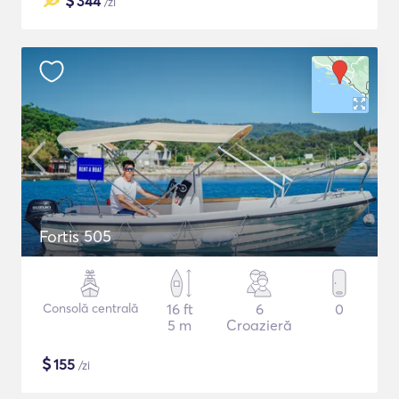
$
344
/zi
Fortis 505
Consolă centrală
16 ft
6
0
5 m
Croazieră
$
155
/zi