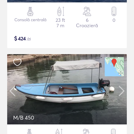
Consolă centrală
23 ft
6
0
7 m
Croazieră
$
424
/zi
M/B 450