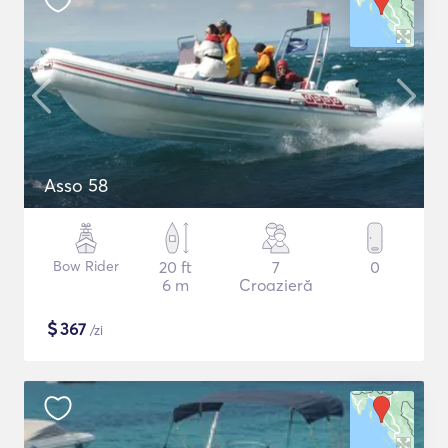
Asso 58
Bow Rider
20 ft
7
0
6 m
Croazieră
$
367
/zi