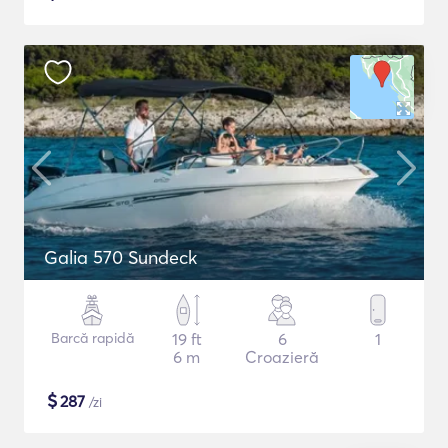
Galia 570 Sundeck
Barcă rapidă
19 ft
6
1
6 m
Croazieră
$
287
/zi