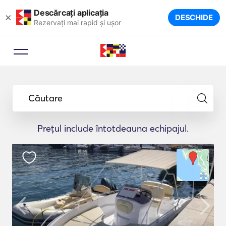
Descărcați aplicația
×
DESCHIDE
Rezervați mai rapid și ușor
Căutare
Prețul include întotdeauna echipajul.