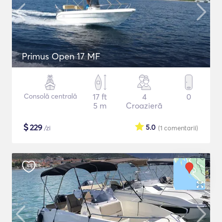
Primus Open 17 MF
Consolă centrală
17 ft
4
0
5 m
Croazieră
$
229
5.0
/zi
(1
comentarii
)