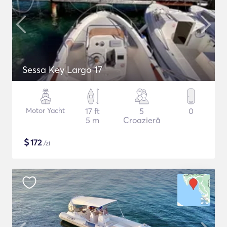
Sessa Key Largo 17
Motor Yacht
17 ft
5
0
5 m
Croazieră
$
172
/zi