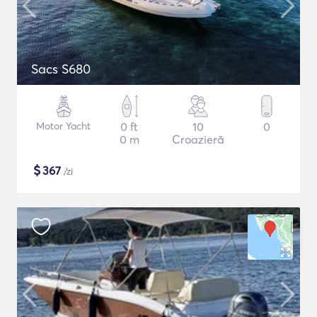
Sacs S680
Motor Yacht
0 ft
10
0
0 m
Croazieră
$
367
/zi