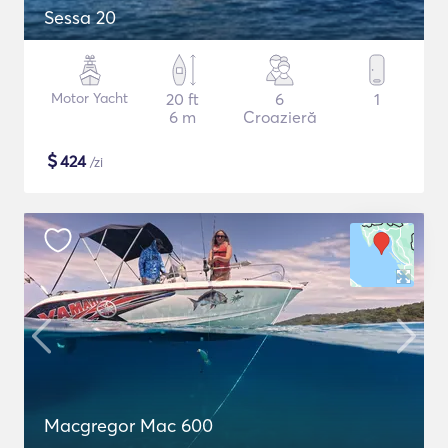
Sessa 20
Motor Yacht
20 ft
6
1
6 m
Croazieră
$
424
/zi
Macgregor Mac 600