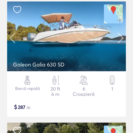
Galeon Galia 630 SD
Barcă rapidă
20 ft
6
1
6 m
Croazieră
$
287
/zi