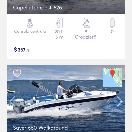
Capelli Tempest 626
Consolă centrală
20 ft
8
0
6 m
Croazieră
$
367
/zi
Saver 660 Walkaround