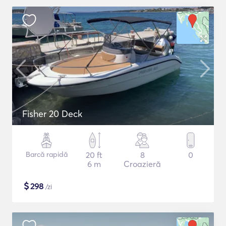
Fisher 20 Deck
Barcă rapidă
20 ft
8
0
6 m
Croazieră
$
298
/zi