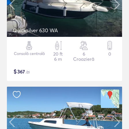
Quicksilver 630 WA
Consolă centrală
20 ft
6
0
6 m
Croazieră
$
367
/zi