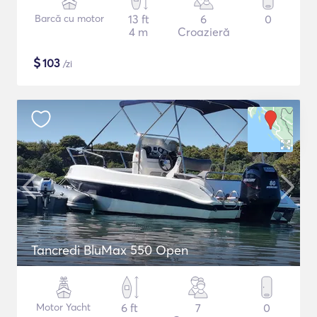
Barcă cu motor
13 ft
6
0
4 m
Croazieră
$
103
/zi
Tancredi BluMax 550 Open
Motor Yacht
6 ft
7
0