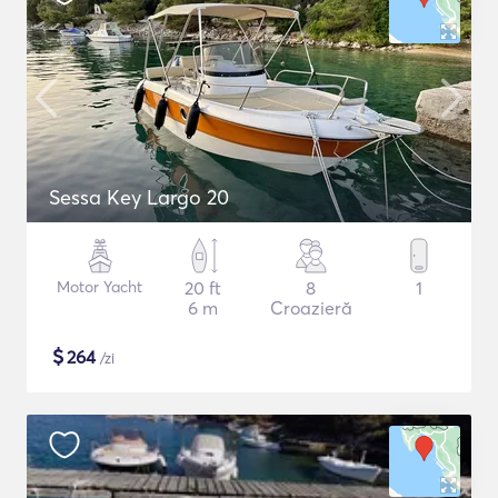
Sessa Key Largo 20
Motor Yacht
20 ft
8
1
6 m
Croazieră
$
264
/zi