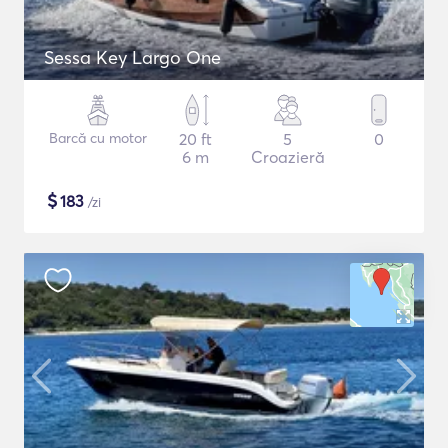
Sessa Key Largo One
Barcă cu motor
20 ft
5
0
6 m
Croazieră
$
183
/zi