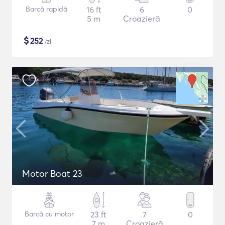
Barcă rapidă
16 ft
6
0
5 m
Croazieră
$
252
/zi
Motor Boat 23
Barcă cu motor
23 ft
7
0
7 m
Croazieră