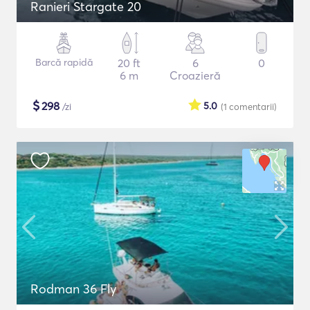
Ranieri Stargate 20
Barcă rapidă
20 ft
6
0
6 m
Croazieră
$
298
5.0
/zi
(1
comentarii
)
Rodman 36 Fly