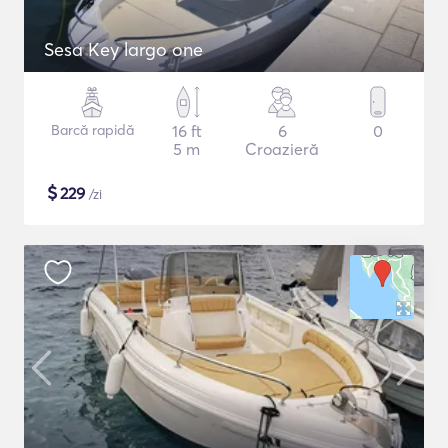
Sesa Key largo one
Barcă rapidă
16 ft
6
0
5 m
Croazieră
$
229
/zi