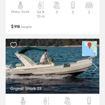
Motor Yacht
34 ft
3
2
2
10 m
$
918
/noapte
Grginič Shark 23