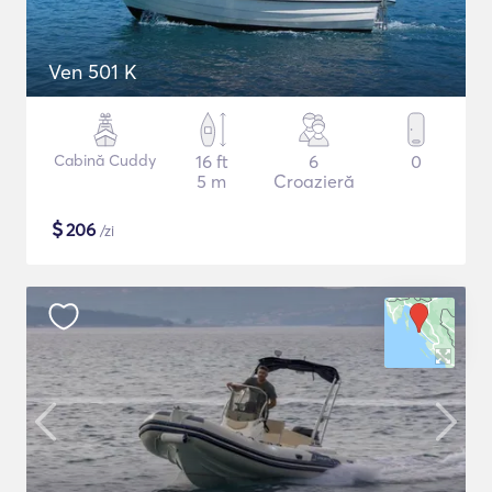
Ven 501 K
Cabină Cuddy
16 ft
6
0
5 m
Croazieră
$
206
/zi