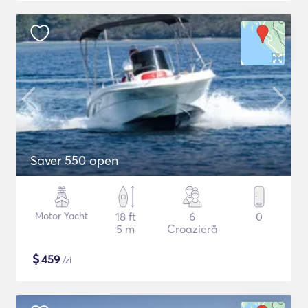
Saver 550 open
Motor Yacht
18 ft
6
0
5 m
Croazieră
$
459
/zi