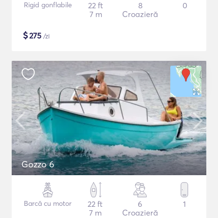
Rigid gonflabile
22 ft
8
0
7 m
Croazieră
$
275
/zi
Gozzo 6
Barcă cu motor
22 ft
6
1
7 m
Croazieră