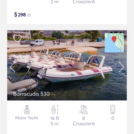
2 m
Croazieră
$
298
/zi
Barracuda 530
Motor Yacht
16 ft
8
0
5 m
Croazieră