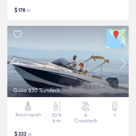
$
178
/zi
Galia 630 Sundeck
Barcă rapidă
20 ft
6
1
6 m
Croazieră
$
333
/zi