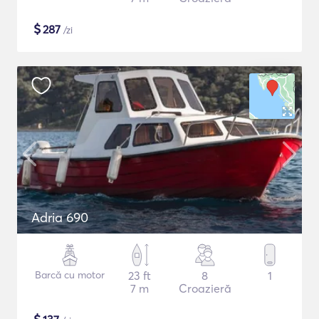
$
287
/zi
Adria 690
Barcă cu motor
23 ft
8
1
7 m
Croazieră