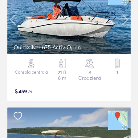
Quicksilver 675 Activ Open
Consolă centrală
21 ft
8
1
6 m
Croazieră
$
459
/zi