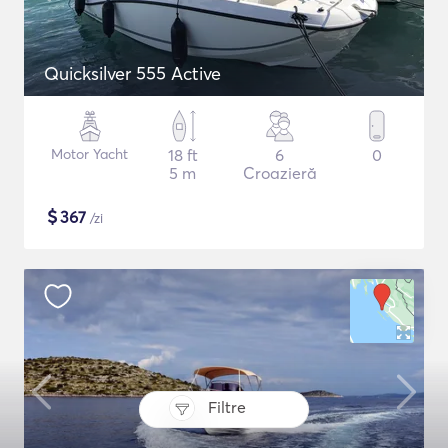
Quicksilver 555 Active
Motor Yacht
18 ft
6
0
5 m
Croazieră
$
367
/zi
Filtre