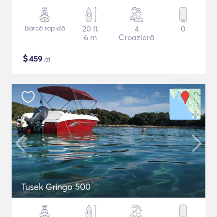
Barcă rapidă
20 ft
4
0
6 m
Croazieră
$
459
/zi
Tusek Gringo 500