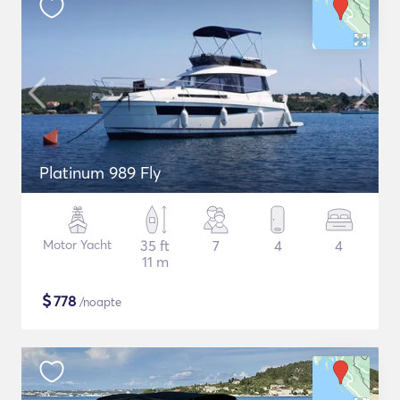
Platinum 989 Fly
Motor Yacht
35 ft
7
4
4
11 m
$
778
/noapte