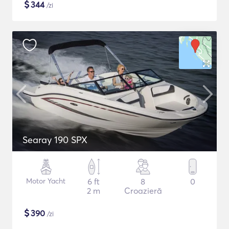
$
344
/zi
Searay 190 SPX
Motor Yacht
6 ft
8
0
2 m
Croazieră
$
390
/zi