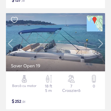
$
137
/zi
Saver Open 19
Barcă cu motor
18 ft
7
0
5 m
Croazieră
$
252
/zi