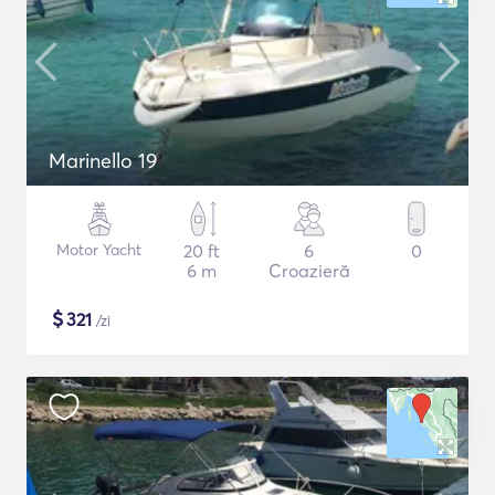
Marinello 19
Motor Yacht
20 ft
6
0
6 m
Croazieră
$
321
/zi