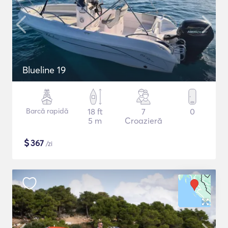
Blueline 19
Barcă rapidă
18 ft
7
0
5 m
Croazieră
$
367
/zi