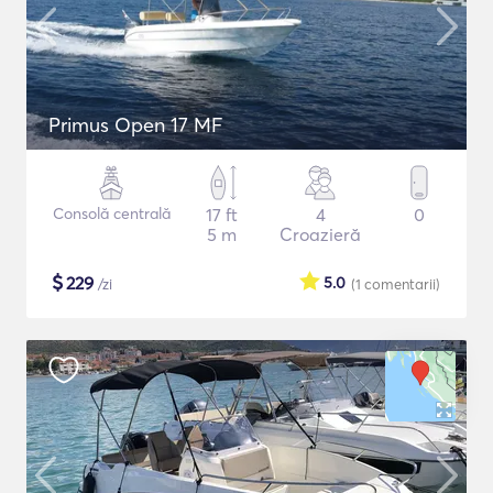
Primus Open 17 MF
Consolă centrală
17 ft
4
0
5 m
Croazieră
$
229
5.0
/zi
(1
comentarii
)