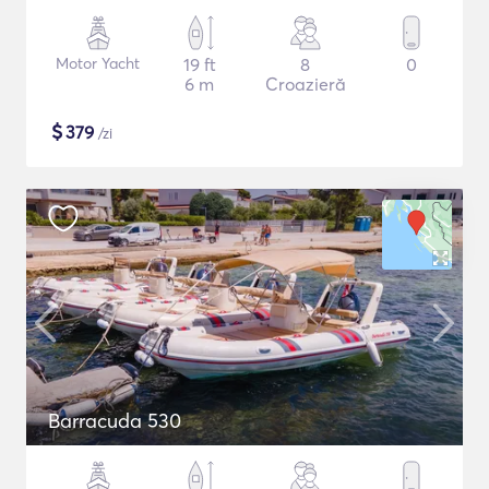
Motor Yacht
19 ft
8
0
6 m
Croazieră
$
379
/zi
Barracuda 530