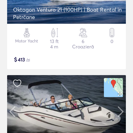
Oktogon Venturo 21 (100HP) | Boat Rental in
Petrčane
Motor Yacht
13 ft
6
0
4 m
Croazieră
$
413
/zi