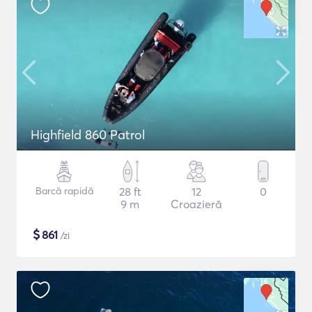
Highfield 860 Patrol
Barcă rapidă
28 ft
12
0
9 m
Croazieră
$
861
/zi