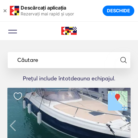
Descărcați aplicația
×
DESCHIDE
Rezervați mai rapid și ușor
Căutare
Prețul include întotdeauna echipajul.