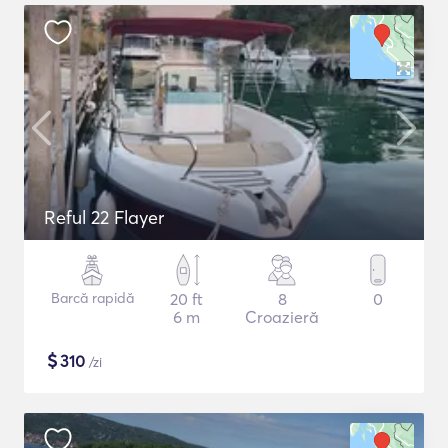
Reful 22 Flayer
Barcă rapidă
20 ft
8
0
6 m
Croazieră
$
310
/zi