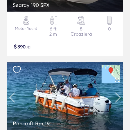
Searay 190 SPX
Motor Yacht
6 ft
8
0
2 m
Croazieră
$
390
/zi
Rancraft Rm 19