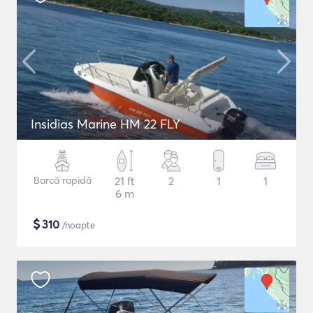
Insidias Marine HM 22 FLY
Barcă rapidă
21 ft
2
1
1
6 m
$
310
/noapte