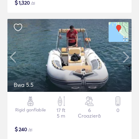
$
1,320
/zi
Bwa 5.5
Rigid gonflabile
17 ft
6
0
5 m
Croazieră
$
240
/zi