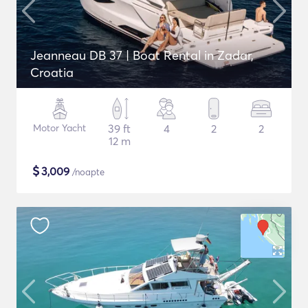
Jeanneau DB 37 | Boat Rental in Zadar,
Croatia
Motor Yacht
39 ft
4
2
2
12 m
$
3,009
/noapte