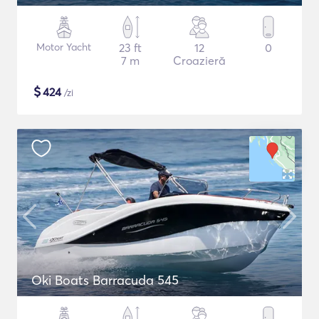
Motor Yacht
23 ft
12
0
7 m
Croazieră
$
424
/zi
Oki Boats Barracuda 545