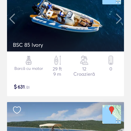
BSC 85 Ivory
Barcă cu motor
29 ft
12
0
9 m
Croazieră
$
631
/zi