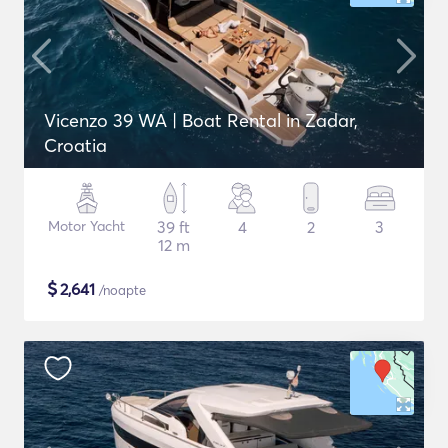
Vicenzo 39 WA | Boat Rental in Zadar,
Croatia
Motor Yacht
39 ft
4
2
3
12 m
$
2,641
/noapte