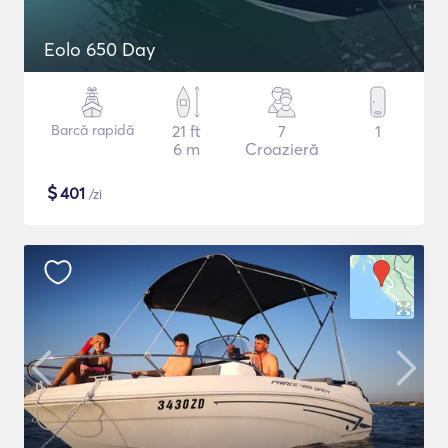
Eolo 650 Day
Barcă rapidă
21 ft
7
1
6 m
Croazieră
$
401
/zi