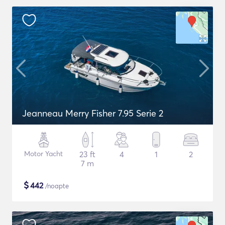
Jeanneau Merry Fisher 7.95 Serie 2
Motor Yacht
23 ft
4
1
2
7 m
$
442
/noapte