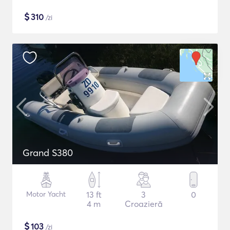
$
310
/zi
Grand S380
Motor Yacht
13 ft
3
0
4 m
Croazieră
$
103
/zi