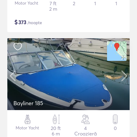
Motor Yacht
7 ft
2
1
1
2 m
$
373
/noapte
Bayliner 185
Motor Yacht
20 ft
4
0
6 m
Croazieră