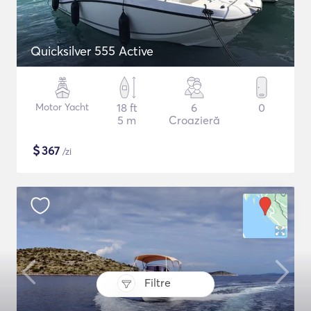
Quicksilver 555 Active
Motor Yacht
18 ft
6
0
5 m
Croazieră
$
367
/zi
Filtre