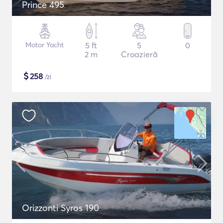
Prince 495
Motor Yacht
5 ft
5
0
2 m
Croazieră
$
258
/zi
Orizzonti Syros 190