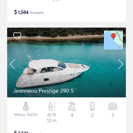
$
1,584
/noapte
Jeanneau Prestige 390 S
Motor Yacht
41 ft
4
2
2
12 m