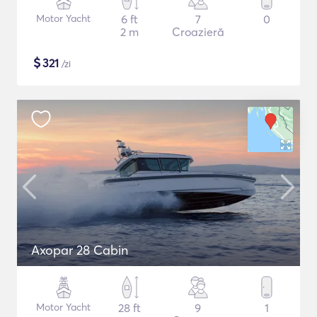
Motor Yacht
6 ft
7
0
2 m
Croazieră
$
321
/zi
Axopar 28 Cabin
Motor Yacht
28 ft
9
1