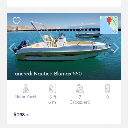
Tancredi Nautica Blumax 550
Motor Yacht
19 ft
7
0
6 m
Croazieră
$
298
/zi