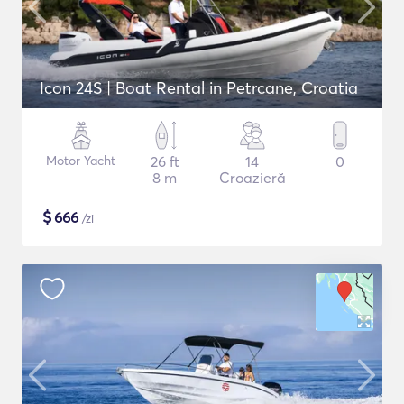
Icon 24S | Boat Rental in Petrcane, Croatia
Motor Yacht
26 ft
14
0
8 m
Croazieră
$
666
/zi