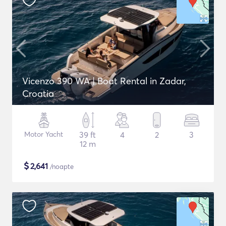
Vicenzo 390 WA | Boat Rental in Zadar,
Croatia
Motor Yacht
39 ft
4
2
3
12 m
$
2,641
/noapte