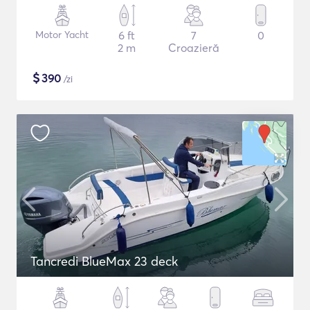
Motor Yacht
6 ft
7
0
2 m
Croazieră
$
390
/zi
Tancredi BlueMax 23 deck