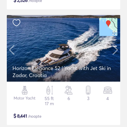
$
2,526
/noapte
Horizon Elegance 52 | Yacht with Jet Ski in
Zadar, Croatia
Motor Yacht
55 ft
6
3
4
17 m
$
8,441
/noapte