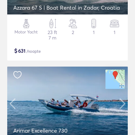
Azzara 67 S | Boat Rental in Zadar, Croatia
Motor Yacht
23 ft
2
1
1
7 m
$
631
/noapte
Arimar Excellence 730