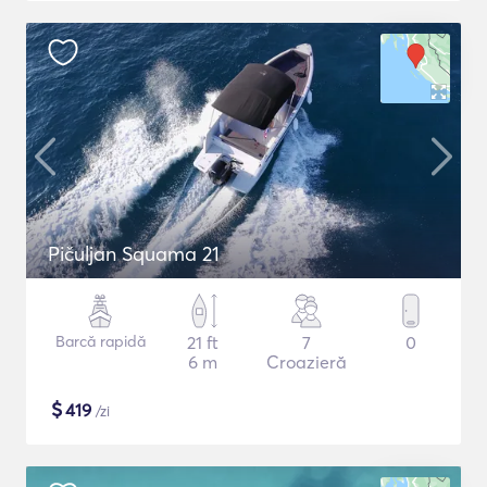
Pičuljan Squama 21
Barcă rapidă
21 ft
7
0
6 m
Croazieră
$
419
/zi