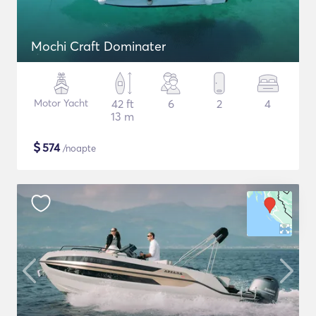
Mochi Craft Dominater
Motor Yacht
42 ft
6
2
4
13 m
$
574
/noapte