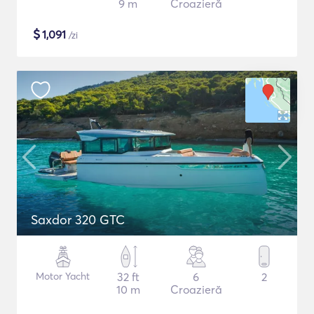
9 m
Croazieră
$
1,091
/zi
Saxdor 320 GTC
Motor Yacht
32 ft
6
2
10 m
Croazieră