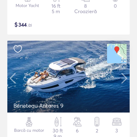
Motor Yacht
16 ft
8
0
5 m
Croazieră
$
344
/zi
Beneteau Antares 9
Barcă cu motor
30 ft
6
2
3
9 m