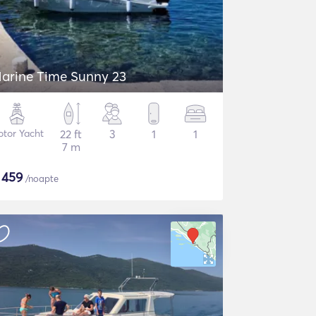
arine Time Sunny 23
tor Yacht
22 ft
3
1
1
7 m
$
459
/noapte