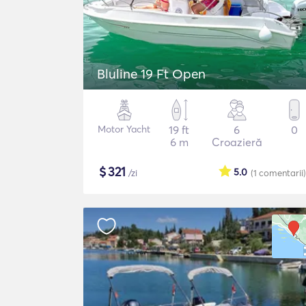
Bluline 19 Ft Open
Motor Yacht
19 ft
6
0
6 m
Croazieră
$
321
5.0
/zi
(1
comentarii
)