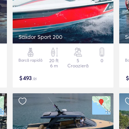
Saxdor Sport 200
S
Barcă rapidă
20 ft
5
0
B
6 m
Croazieră
$
493
/zi