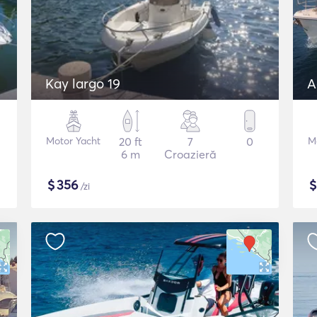
Kay largo 19
A
Motor Yacht
20 ft
7
0
M
6 m
Croazieră
$
356
/zi