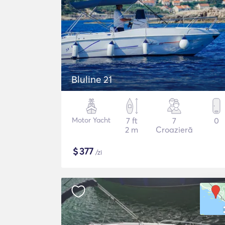
Bluline 21
Motor Yacht
7 ft
7
0
2 m
Croazieră
$
377
/zi