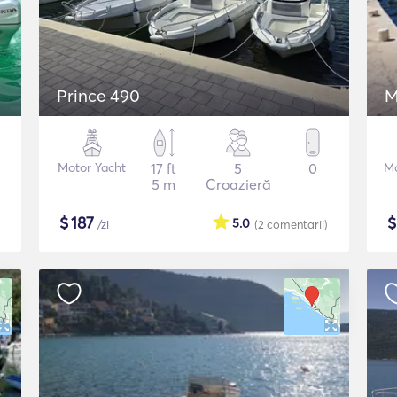
Prince 490
M
Motor Yacht
17 ft
5
0
Mo
5 m
Croazieră
$
187
5.0
/zi
(2
comentarii
)