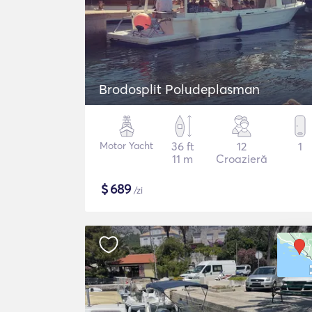
Brodosplit Poludeplasman
Motor Yacht
36 ft
12
1
11 m
Croazieră
$
689
/zi