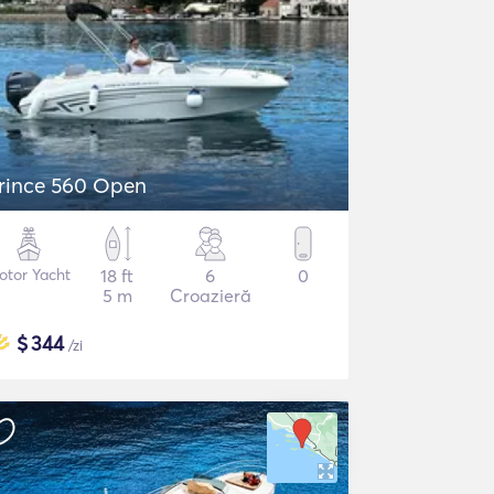
rince 560 Open
otor Yacht
18 ft
6
0
5 m
Croazieră
$
344
/zi