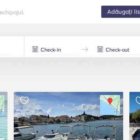
Adăugați lis
echipajul.