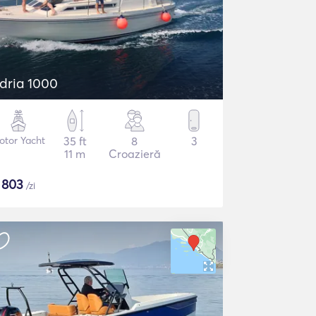
dria 1000
otor Yacht
35 ft
8
3
11 m
Croazieră
$
803
/zi