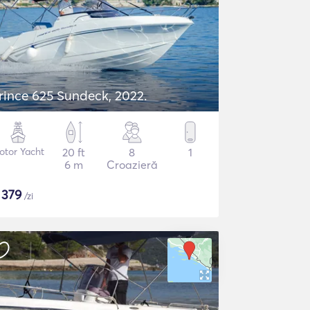
rince 625 Sundeck, 2022.
otor Yacht
20 ft
8
1
6 m
Croazieră
$
379
/zi