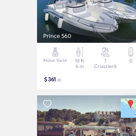
Prince 560
Motor Yacht
19 ft
7
0
6 m
Croazieră
$
361
/zi