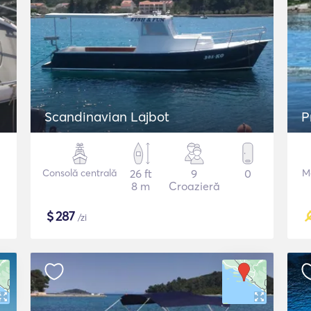
Scandinavian Lajbot
P
Consolă centrală
26 ft
9
0
M
8 m
Croazieră
$
287
/zi