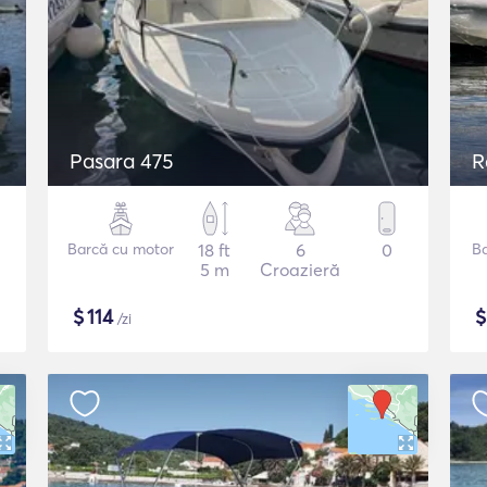
Pasara 475
R
Barcă cu motor
18 ft
6
0
B
5 m
Croazieră
$
114
/zi