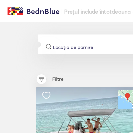
BednBlue
| Prețul include întotdeauna 
Filtre