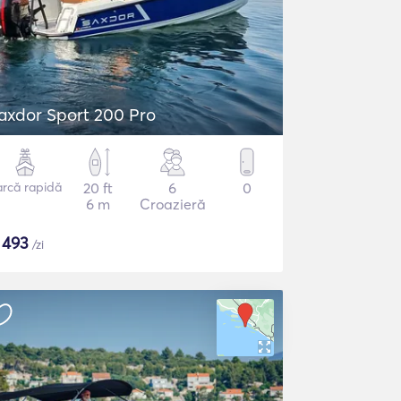
axdor Sport 200 Pro
arcă rapidă
20 ft
6
0
6 m
Croazieră
$
493
/zi