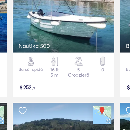
Nautika 500
B
Barcă rapidă
16 ft
5
0
B
5 m
Croazieră
$
252
/zi