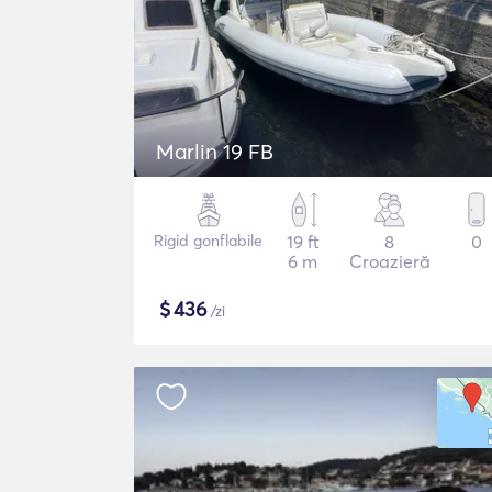
Marlin 19 FB
Rigid gonflabile
19 ft
8
0
6 m
Croazieră
$
436
/zi