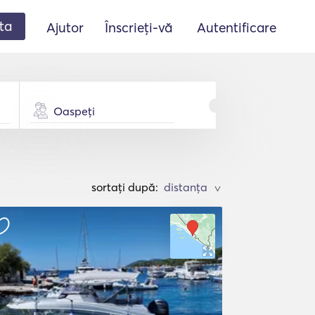
ta
Ajutor
Înscrieți-vă
Autentificare
Oaspeți
sortați după:
>