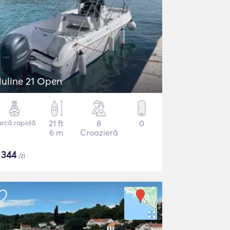
luline 21 Open
arcă rapidă
21 ft
8
0
6 m
Croazieră
$
344
/zi