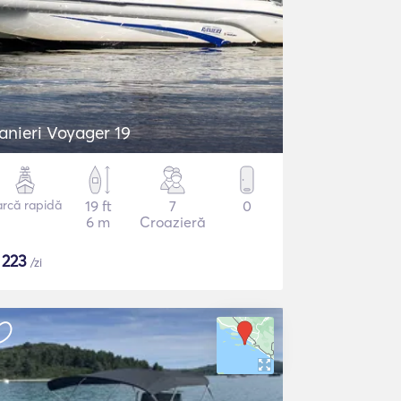
anieri Voyager 19
arcă rapidă
19 ft
7
0
6 m
Croazieră
$
223
/zi