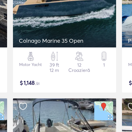
Colnago Marine 35 Open
P
Motor Yacht
39 ft
12
1
M
12 m
Croazieră
$
1,148
/zi