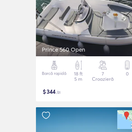
Prince 560 Open
Barcă rapidă
18 ft
7
0
5 m
Croazieră
$
344
/zi