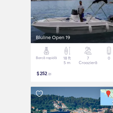
Bluline Open 19
Barcă rapidă
18 ft
7
0
5 m
Croazieră
$
252
/zi