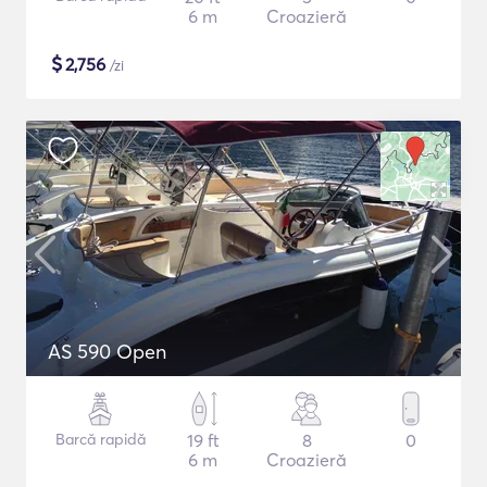
6 m
Croazieră
$
2,756
/zi
AS 590 Open
Barcă rapidă
19 ft
8
0
6 m
Croazieră