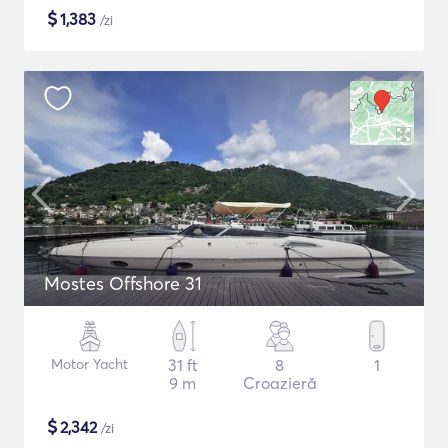
$
1,383
/zi
Mostes Offshore 31
Motor Yacht
31 ft
8
1
9 m
Croazieră
$
2,342
/zi