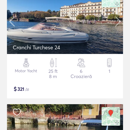
Cranchi Turchese 24
Motor Yacht
25 ft
6
1
8 m
Croazieră
$
321
/zi