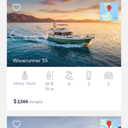
Waverunner 55
Motor Yacht
61 ft
6
3
3
19 m
$
2,566
/noapte