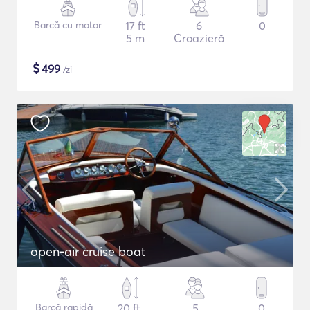
Barcă cu motor
17 ft
6
0
5 m
Croazieră
$
499
/zi
open-air cruise boat
Barcă rapidă
20 ft
5
0