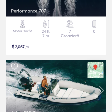
Performance 707
Motor Yacht
24 ft
7
0
7 m
Croazieră
$
2,067
/zi