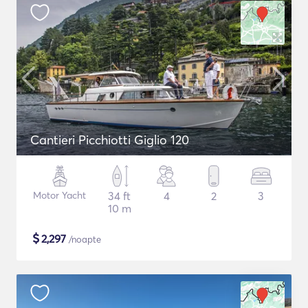
Cantieri Picchiotti Giglio 120
Motor Yacht
34 ft
4
2
3
10 m
$
2,297
/noapte