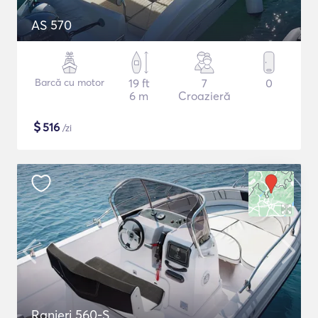
AS 570
Barcă cu motor
19 ft
7
0
6 m
Croazieră
$
516
/zi
Ranieri 560-S