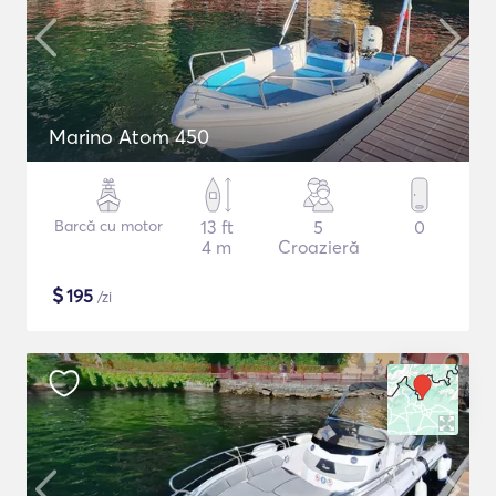
Marino Atom 450
Barcă cu motor
13 ft
5
0
4 m
Croazieră
$
195
/zi