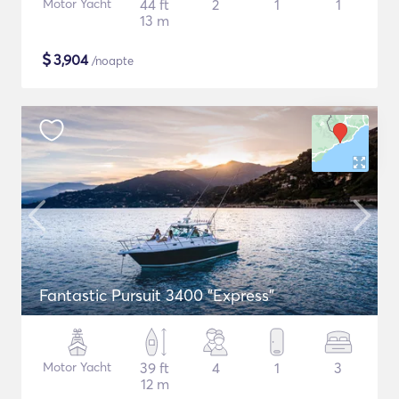
Motor Yacht
44 ft
2
1
1
13 m
$
3,904
/noapte
Fantastic Pursuit 3400 "Express"
Motor Yacht
39 ft
4
1
3
12 m