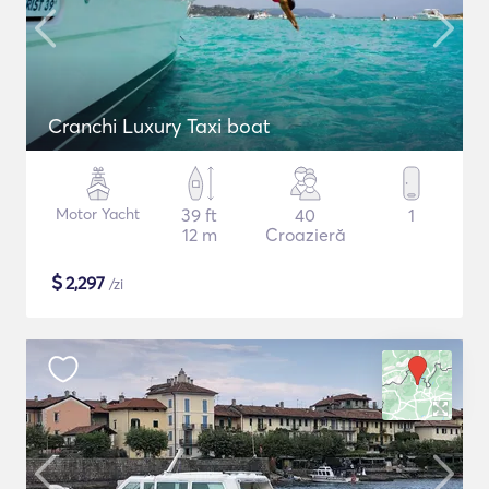
Cranchi Luxury Taxi boat
Motor Yacht
39 ft
40
1
12 m
Croazieră
$
2,297
/zi