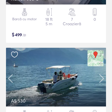
Barcă cu motor
18 ft
7
0
5 m
Croazieră
$
499
/zi
AS 530