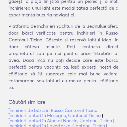
găsești o plajă liniștită pentru un picnic și o înot,
închirierea unui iaht este modalitatea perfectă de a
experimenta bucuria navigației.
Platforma de Închirieri Yachturi de la BednBlue oferă
doar bărci verificate pentru închirieri în Russo,
Cantonul Ticino. Găsește și rezervă iahtul ideal în
doar câteva minute. Poți contacta direct
proprietarul sau pe noi pentru orice întrebări ai
avea. Dacă încă nu poți decide care este barca
perfectă pentru vacanța ta, lasă experții noștri de
călătorie să îți sugereze cele mai bune veliere,
catamarane sau iahturi cu motor pentru călătoria
ta.
Căutări similare
Închirieri de bărci în Russo, Cantonul Ticino
|
Închirieri iahturi în Mosogno, Cantonul Ticino
|
Închirieri iahturi în Alpe di Naccio, Cantonul Ticino
|
Închirieri iahturi în Lavertezzo, Cantonul Ticino
|