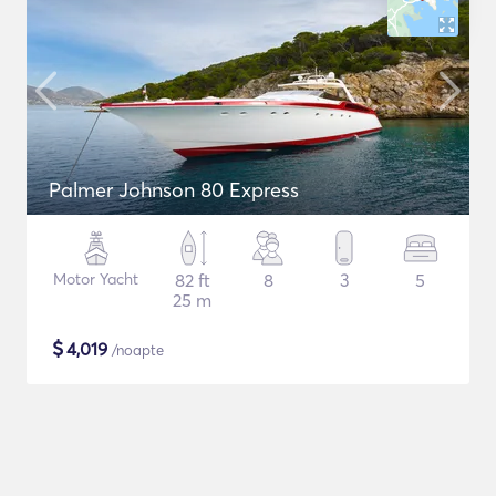
Palmer Johnson 80 Express
Motor Yacht
82 ft
8
3
5
25 m
$
4,019
/noapte