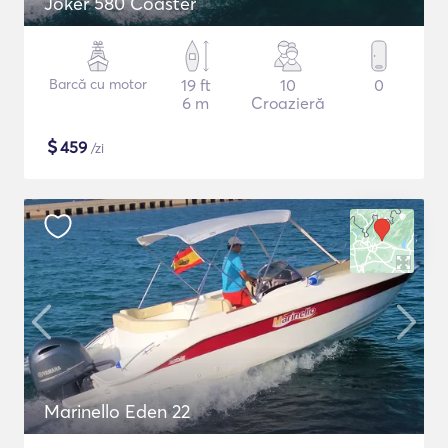
Joker 580 Coaster
Barcă cu motor
19 ft
10
0
6 m
Croazieră
$
459
/zi
Marinello Eden 22