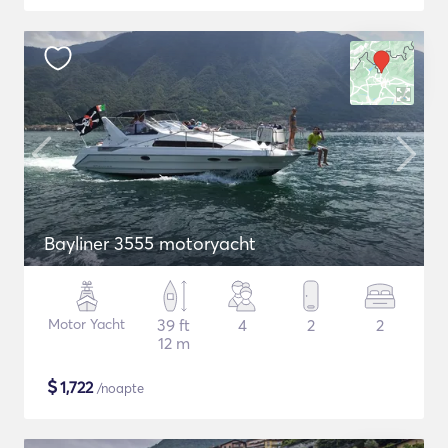
Bayliner 3555 motoryacht
Motor Yacht
39 ft
4
2
2
12 m
$
1,722
/noapte