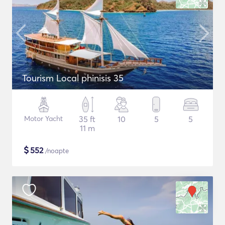
Tourism Local phinisis 35
Motor Yacht
35 ft
10
5
5
11 m
$
552
/noapte