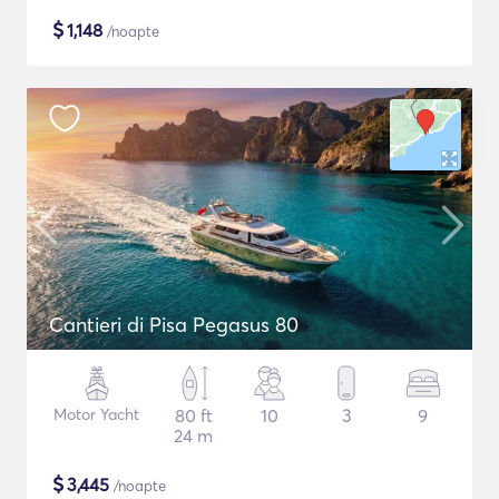
$
1,148
/noapte
Cantieri di Pisa Pegasus 80
Motor Yacht
80 ft
10
3
9
24 m
$
3,445
/noapte