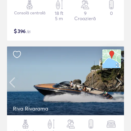
Consolă centrală
18 ft
9
0
5 m
Croazieră
$
396
/zi
Riva Rivarama