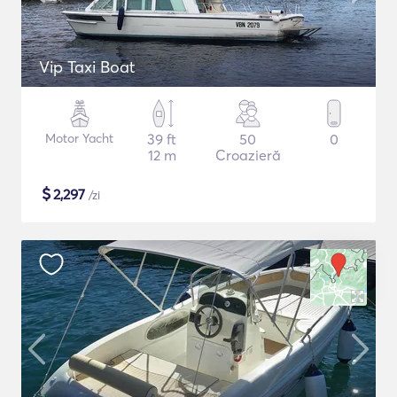
Vip Taxi Boat
Motor Yacht
39 ft
50
0
12 m
Croazieră
$
2,297
/zi