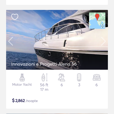
Innovazioni e Progetti Alena 56
Motor Yacht
56 ft
6
3
6
17 m
$
2,862
/noapte