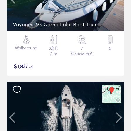
Voyager 23s Como Lake Boat Tour
Walkaround
23 ft
7
0
7 m
Croazieră
$
1,837
/zi