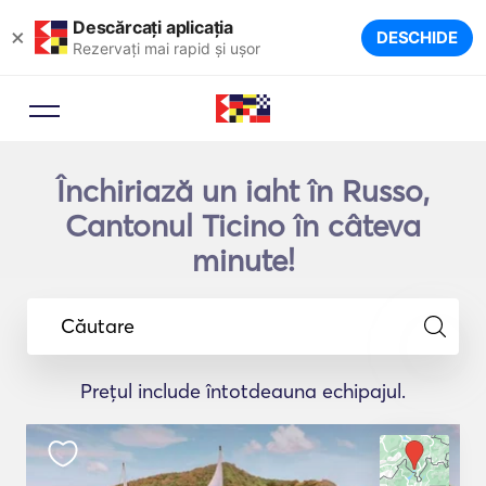
Descărcați aplicația
×
DESCHIDE
Rezervați mai rapid și ușor
Închiriază un iaht în Russo,
Cantonul Ticino în câteva
minute!
Căutare
Prețul include întotdeauna echipajul.