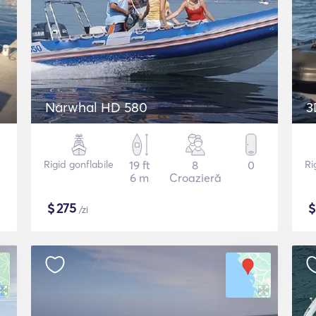
Narwhal HD 580
3
Rigid gonflabile
19 ft
8
0
Ri
6 m
Croazieră
$
275
/zi