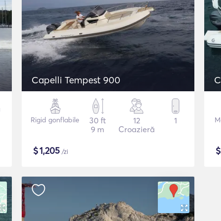
Capelli Tempest 900
C
Rigid gonflabile
30 ft
12
1
M
9 m
Croazieră
$
1,205
/zi