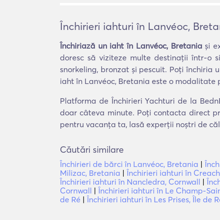
Închirieri iahturi în Lanvéoc, Bret
Închiriază un iaht în Lanvéoc, Bretania
și e
doresc să viziteze multe destinații într-o
snorkeling, bronzat și pescuit. Poți închiria
iaht în Lanvéoc, Bretania este o modalitate 
Platforma de Închirieri Yachturi de la BednB
doar câteva minute. Poți contacta direct pr
pentru vacanța ta, lasă experții noștri de că
Căutări similare
Închirieri de bărci în Lanvéoc, Bretania
|
Înch
Milizac, Bretania
|
Închirieri iahturi în Crea
Închirieri iahturi în Nancledra, Cornwall
|
Înc
Cornwall
|
Închirieri iahturi în Le Champ-Sai
de Ré
|
Închirieri iahturi în Les Prises, Île de 