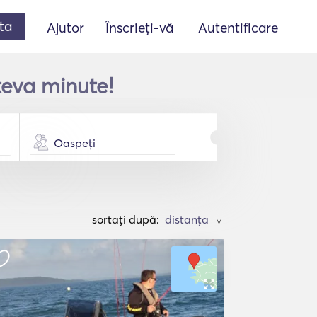
ta
Ajutor
Înscrieți-vă
Autentificare
teva minute!
Oaspeți
sortați după:
>