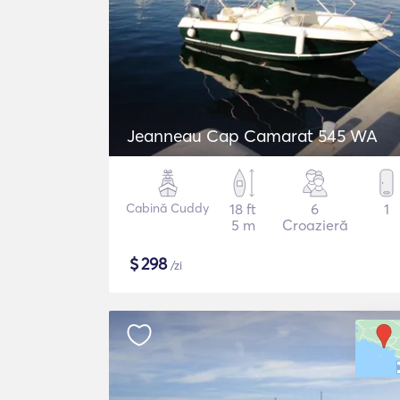
Jeanneau Cap Camarat 545 WA
Cabină Cuddy
18 ft
6
1
5 m
Croazieră
$
298
/zi