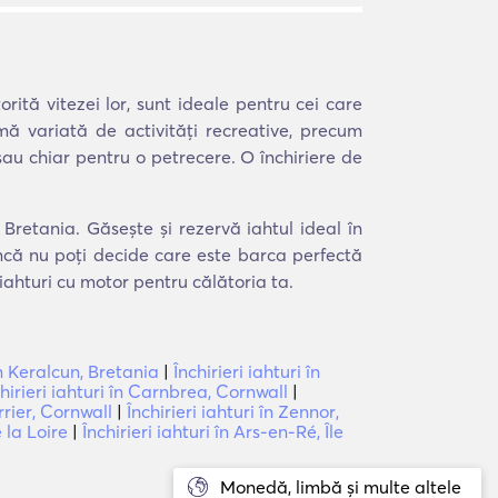
rită vitezei lor, sunt ideale pentru cei care
mă variată de activități recreative, precum
 sau chiar pentru o petrecere. O închiriere de
 Bretania. Găsește și rezervă iahtul ideal în
încă nu poți decide care este barca perfectă
iahturi cu motor pentru călătoria ta.
 în Keralcun, Bretania
|
Închirieri iahturi în
hirieri iahturi în Carnbrea, Cornwall
|
orrier, Cornwall
|
Închirieri iahturi în Zennor,
e la Loire
|
Închirieri iahturi în Ars-en-Ré, Île
Monedă, limbă și multe altele