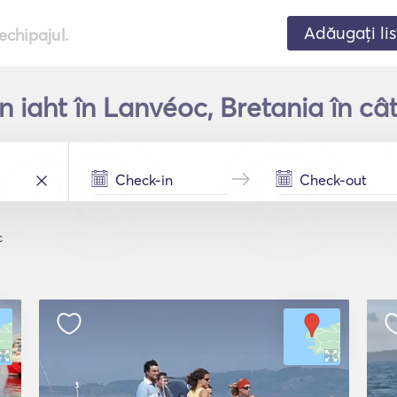
Adăugați lis
echipajul.
un iaht în Lanvéoc, Bretania în câ
c