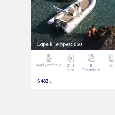
Capelli Tempest 650
Rigid gonflabile
21 ft
8
0
6 m
Croazieră
$
482
/zi