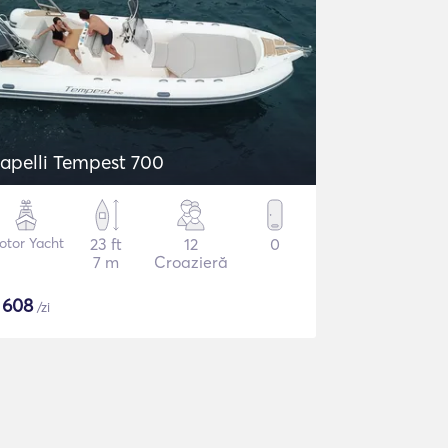
apelli Tempest 700
otor Yacht
23 ft
12
0
7 m
Croazieră
$
608
/zi