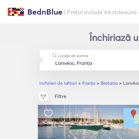
BednBlue
| Prețul include întotdeauna 
Închiriază 
Locația de pornire
Inchirieri de Iahturi
Franţa
Bretania
Lanvéo
Filtre