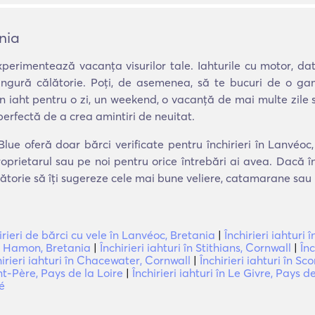
ania
xperimentează vacanța visurilor tale. Iahturile cu motor, dato
 singură călătorie. Poți, de asemenea, să te bucuri de o ga
 un iaht pentru o zi, un weekend, o vacanță de mai multe zile
perfectă de a crea amintiri de neuitat.
lue oferă doar bărci verificate pentru închirieri în Lanvéoc,
oprietarul sau pe noi pentru orice întrebări ai avea. Dacă 
lătorie să îți sugereze cele mai bune veliere, catamarane sau 
irieri de bărci cu vele în Lanvéoc, Bretania
|
Închirieri iahturi
ch Hamon, Bretania
|
Închirieri iahturi în Stithians, Cornwall
|
Înc
hirieri iahturi în Chacewater, Cornwall
|
Închirieri iahturi în Sc
nt-Père, Pays de la Loire
|
Închirieri iahturi în Le Givre, Pays d
Ré