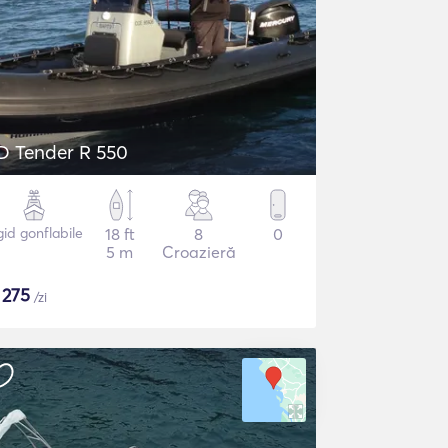
D Tender R 550
gid gonflabile
18 ft
8
0
5 m
Croazieră
$
275
/zi