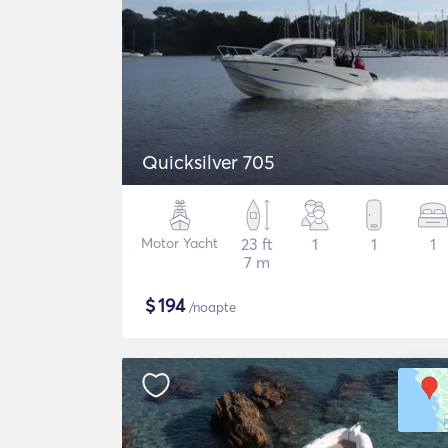
Quicksilver 705
Motor Yacht
23 ft
1
1
1
7 m
$
194
/noapte