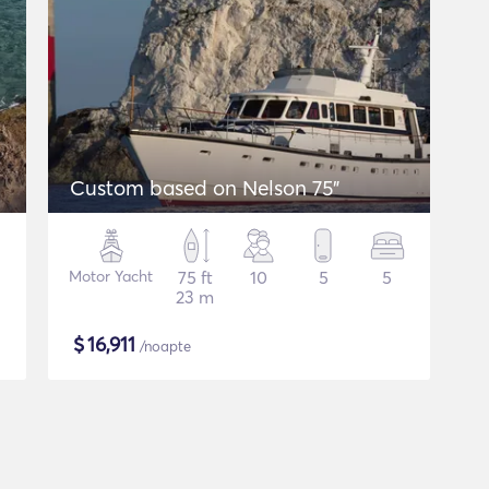
Custom based on Nelson 75"
Motor Yacht
75 ft
10
5
5
23 m
$
16,911
/noapte