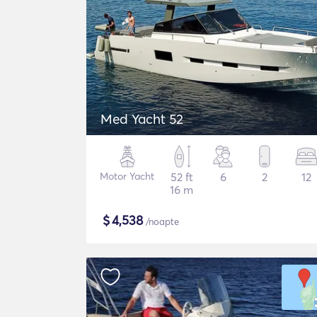
Med Yacht 52
Motor Yacht
52 ft
6
2
12
16 m
$
4,538
/noapte