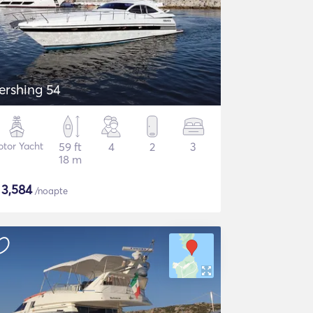
ershing 54
tor Yacht
59 ft
4
2
3
18 m
$
3,584
/noapte