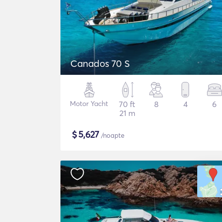
Canados 70 S
Motor Yacht
70 ft
8
4
6
21 m
$
5,627
/noapte