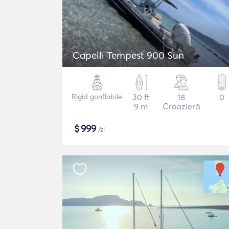
Capelli Tempest 900 Sun
Rigid gonflabile
30 ft
18
0
9 m
Croazieră
$
999
/zi