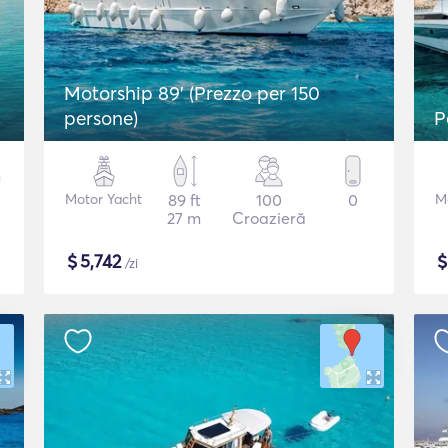
Motorship 89' (Prezzo per 150
persone)
P
Motor Yacht
89 ft
100
0
M
27 m
Croazieră
$
5,742
/zi