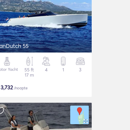
anDutch 55
tor Yacht
55 ft
4
1
3
17 m
$
3,732
/noapte