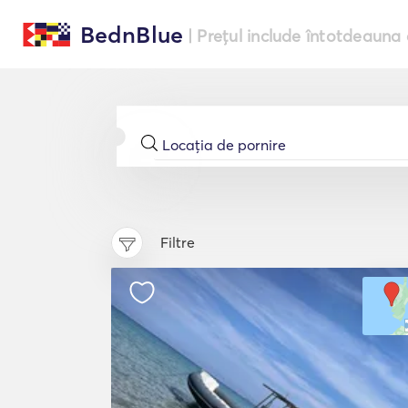
BednBlue
| Prețul include întotdeauna 
Filtre