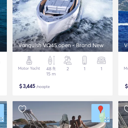
Vanquish VQ45 open - Brand New
V
Motor Yacht
48 ft
2
1
1
Mo
15 m
$
3,445
/noapte