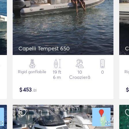
Capelli Tempest 650
C
Rigid gonflabile
19 ft
10
0
Ri
6 m
Croazieră
$
453
/zi