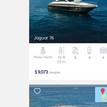
Jaguar 76
Motor Yacht
76 ft
8
4
4
23 m
$
9,073
/noapte