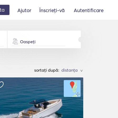
ta
Ajutor
Înscrieți-vă
Autentificare
Oaspeți
sortați după:
>