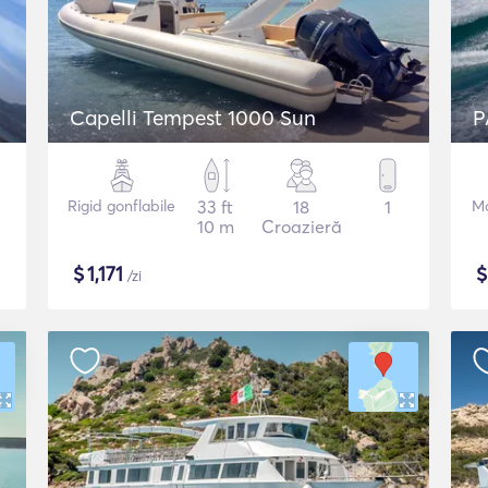
Capelli Tempest 1000 Sun
P
Rigid gonflabile
33 ft
18
1
Mo
10 m
Croazieră
$
1,171
/zi