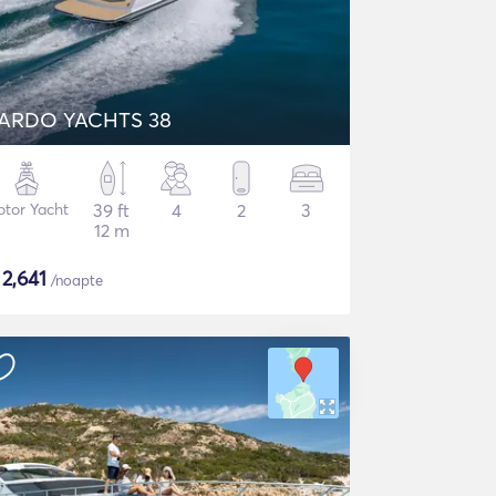
ARDO YACHTS 38
tor Yacht
39 ft
4
2
3
12 m
$
2,641
/noapte