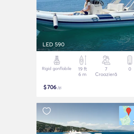
LED 590
Rigid gonflabile
19 ft
7
0
6 m
Croazieră
$
706
/zi