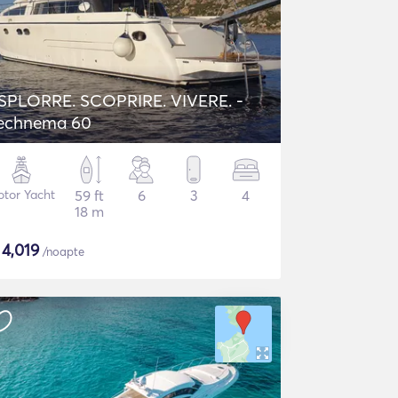
SPLORRE. SCOPRIRE. VIVERE. -
echnema 60
tor Yacht
59 ft
6
3
4
18 m
$
4,019
/noapte