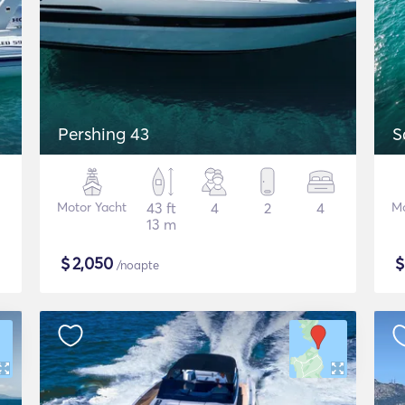
Pershing 43
S
Motor Yacht
43 ft
4
2
4
Mo
13 m
$
2,050
/noapte