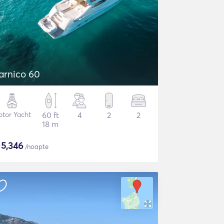
arnico 60
tor Yacht
60 ft
4
2
2
18 m
$
5,346
/noapte