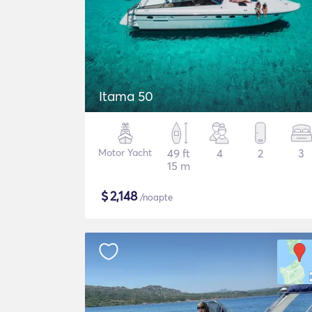
Itama 50
Motor Yacht
49 ft
4
2
3
15 m
$
2,148
/noapte