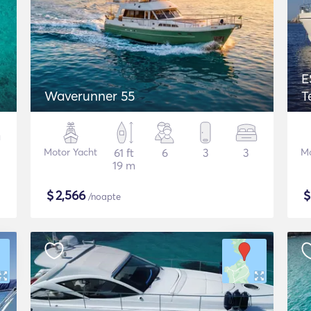
E
Waverunner 55
T
Motor Yacht
61 ft
6
3
3
Mo
19 m
$
2,566
/noapte