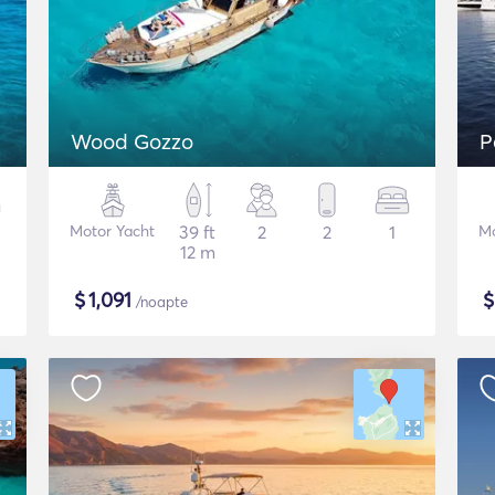
Wood Gozzo
P
Motor Yacht
39 ft
2
2
1
Mo
12 m
$
1,091
/noapte