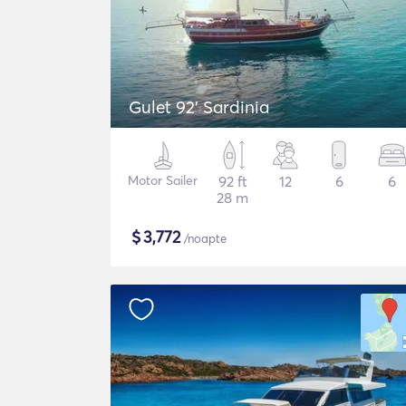
Gulet 92' Sardinia
Motor Sailer
92 ft
12
6
6
28 m
$
3,772
/noapte