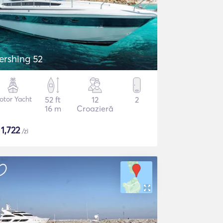
ershing 52
otor Yacht
52 ft
12
2
16 m
Croazieră
$
1,722
/zi