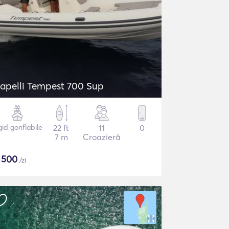
apelli Tempest 700 Sup
gid gonflabile
22 ft
11
0
7 m
Croazieră
$
500
/zi