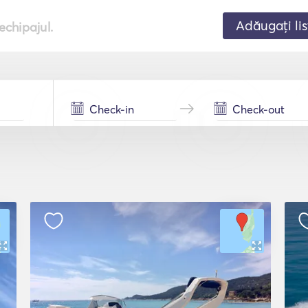
Adăugați lis
echipajul.