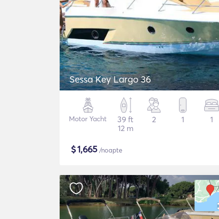
Sessa Key Largo 36
Motor Yacht
39 ft
2
1
1
12 m
$
1,665
/noapte