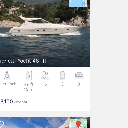
ianetti Yacht 48 HT
tor Yacht
49 ft
5
3
3
15 m
$
3,100
/noapte