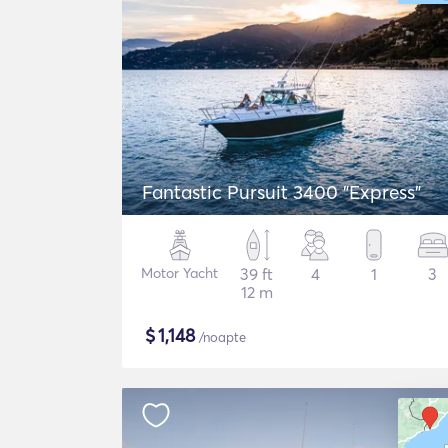
Fantastic Pursuit 3400 "Express"
Motor Yacht
39 ft
4
1
3
12 m
$
1,148
/noapte