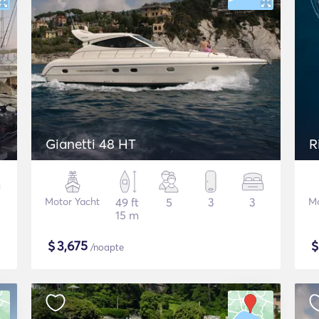
Gianetti 48 HT
R
Motor Yacht
49 ft
5
3
3
Mo
15 m
$
3,675
/noapte