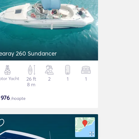
earay 260 Sundancer
tor Yacht
26 ft
2
1
1
8 m
$
976
/noapte