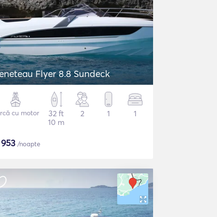
eneteau Flyer 8.8 Sundeck
rcă cu motor
32 ft
2
1
1
10 m
$
953
/noapte