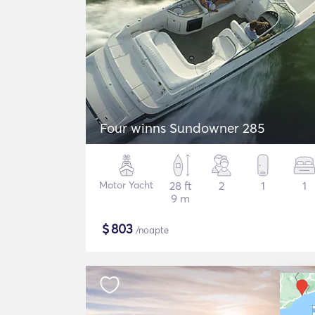
Four winns Sundowner 285
Motor Yacht
28 ft
2
1
1
9 m
$
803
/noapte