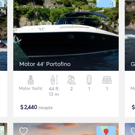
Motor 44' Portofino
G
Motor Yacht
44 ft
2
1
1
Mo
13 m
$
2,440
/noapte