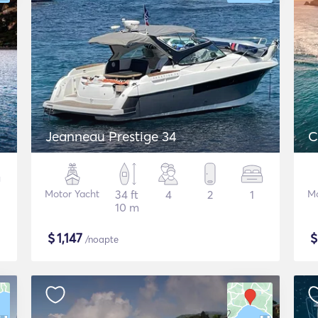
Jeanneau Prestige 34
C
Motor Yacht
34 ft
4
2
1
Mo
10 m
$
1,147
/noapte