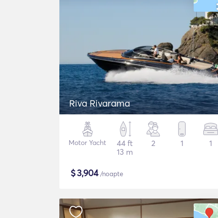
Riva Rivarama
Motor Yacht
44 ft
2
1
1
13 m
$
3,904
/noapte