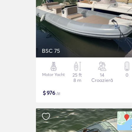
BSC 75
Motor Yacht
25 ft
14
0
8 m
Croazieră
$
976
/zi