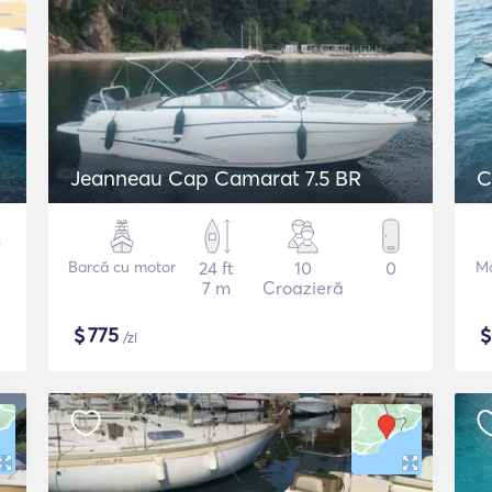
Jeanneau Cap Camarat 7.5 BR
C
Barcă cu motor
24 ft
10
0
Mo
7 m
Croazieră
$
775
/zi