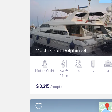
Mochi Craft Dolphin 54
Motor Yacht
54 ft
4
2
4
16 m
$
3,215
/noapte