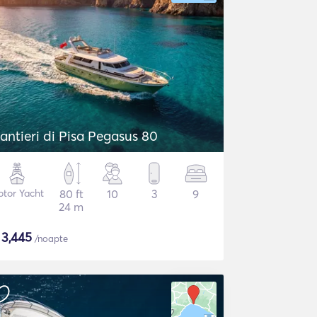
antieri di Pisa Pegasus 80
tor Yacht
80 ft
10
3
9
24 m
$
3,445
/noapte