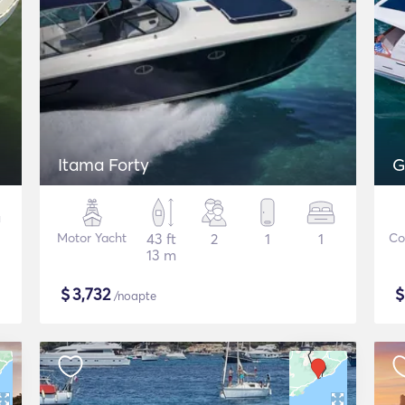
Itama Forty
G
Motor Yacht
43 ft
2
1
1
Co
13 m
$
3,732
/noapte