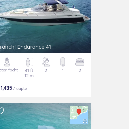
ranchi Endurance 41
tor Yacht
41 ft
2
1
2
12 m
$
1,435
/noapte