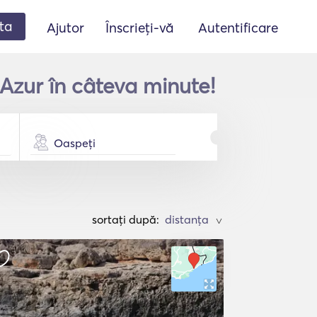
ta
Ajutor
Înscrieți-vă
Autentificare
 Azur în câteva minute!
Oaspeți
sortați după:
>