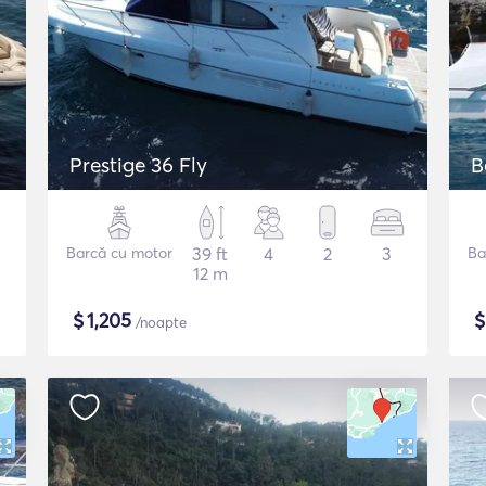
Prestige 36 Fly
B
Barcă cu motor
39 ft
4
2
3
Ba
12 m
$
1,205
/noapte