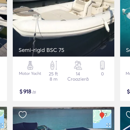
Semi-rigid BSC 75
S
Motor Yacht
25 ft
14
0
Mo
8 m
Croazieră
$
918
/zi