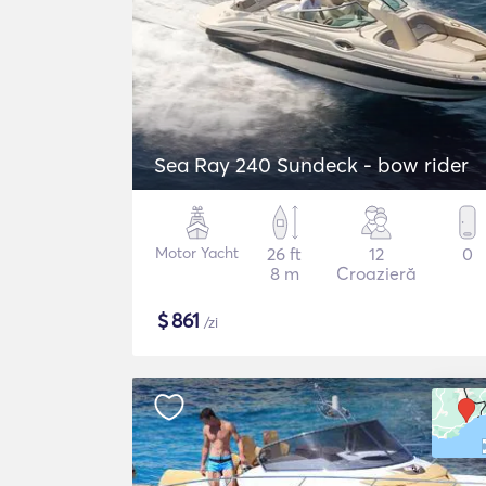
Sea Ray 240 Sundeck - bow rider
Motor Yacht
26 ft
12
0
8 m
Croazieră
$
861
/zi