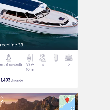
reenline 33
nsolă centrală
33 ft
4
1
2
10 m
$
1,493
/noapte