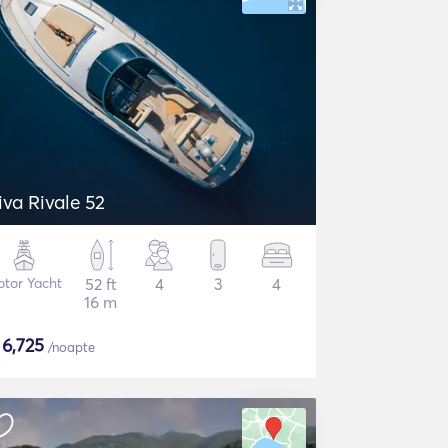
iva Rivale 52
tor Yacht
52 ft
4
3
4
16 m
$
6,725
/noapte