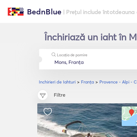
BednBlue
| Prețul include întotdeauna 
Închiriază un iaht în 
Locația de pornire
Inchirieri de Iahturi
Franţa
Provence - Alpi - 
Filtre