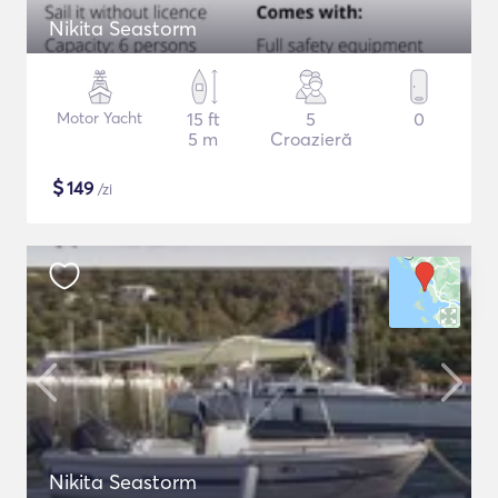
Nikita Seastorm
Motor Yacht
15 ft
5
0
5 m
Croazieră
$
149
/zi
Nikita Seastorm