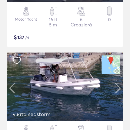
Motor Yacht
16 ft
6
0
5 m
Croazieră
$
137
/zi
νικιτα seastorm