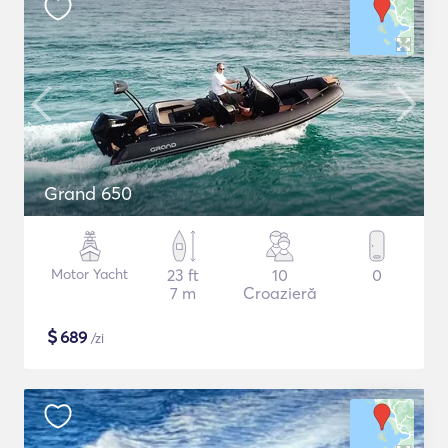
Grand 650
Motor Yacht
23 ft
10
0
7 m
Croazieră
$
689
/zi