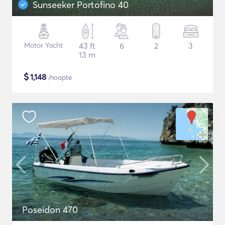
Sunseeker Portofino 40
Motor Yacht
43 ft
6
2
3
13 m
$
1,148
/noapte
Poseidon 470