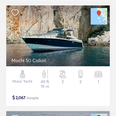
Mochi 50 Caliari
Motor Yacht
49 ft
2
2
1
15 m
$
2,067
/noapte