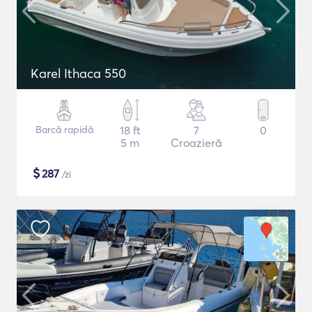
Karel Ithaca 550
Barcă rapidă
18 ft
7
0
5 m
Croazieră
$
287
/zi