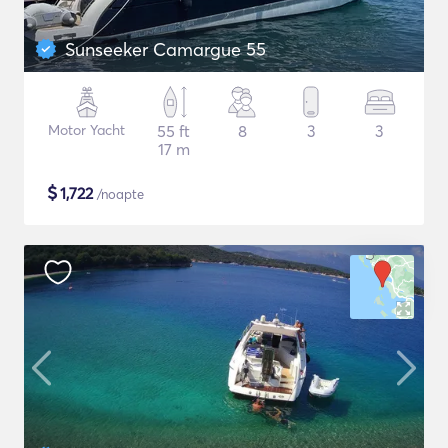
Sunseeker Camargue 55
Motor Yacht
55 ft
8
3
3
17 m
$
1,722
/noapte