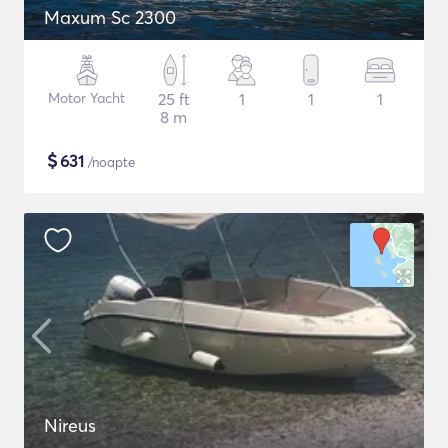
Maxum Sc 2300
Motor Yacht
25 ft
1
1
1
8 m
$
631
/noapte
Nireus