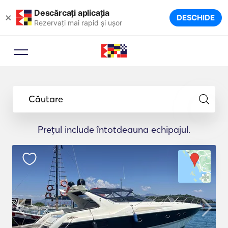
Descărcați aplicația
×
DESCHIDE
Rezervați mai rapid și ușor
Căutare
Prețul include întotdeauna echipajul.