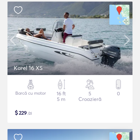
Karel 16 XS
Barcă cu motor
16 ft
5
0
5 m
Croazieră
$
229
/zi