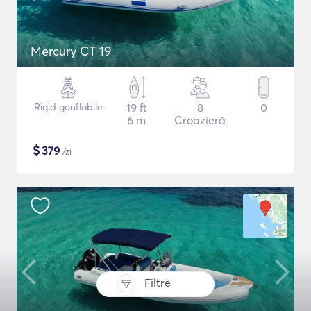
Mercury CT 19
Rigid gonflabile
19 ft
8
0
6 m
Croazieră
$
379
/zi
Filtre