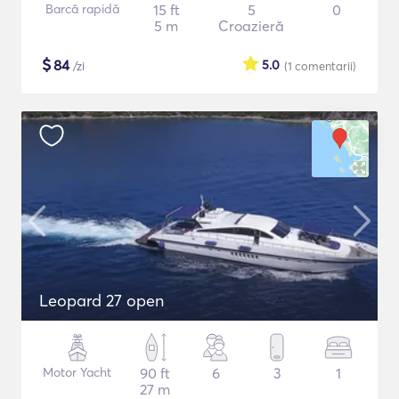
Barcă rapidă
15 ft
5
0
5 m
Croazieră
$
84
5.0
/zi
(1
comentarii
)
Leopard 27 open
Motor Yacht
90 ft
6
3
1
27 m