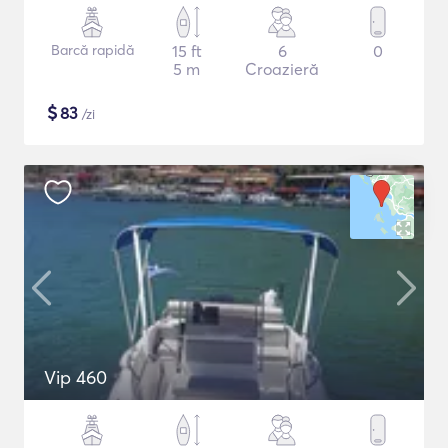
Barcă rapidă
15 ft
6
0
5 m
Croazieră
$
83
/zi
Vip 460