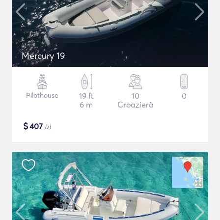
Mercury 19
Pilothouse
19 ft
10
0
6 m
Croazieră
$
407
/zi