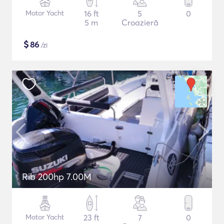
Motor Yacht
16 ft
5
0
5 m
Croazieră
$
86
/zi
Rib 200hp 7.00M
Motor Yacht
23 ft
7
0