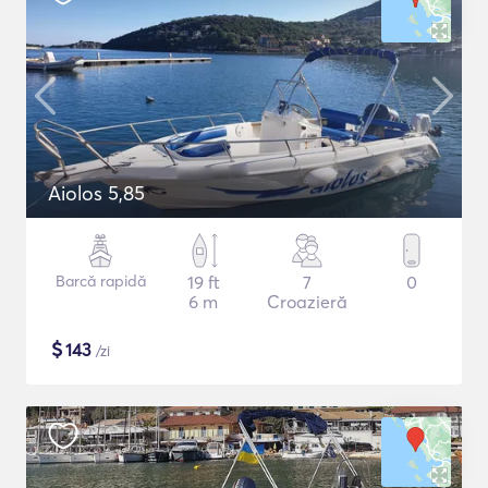
Aiolos 5,85
Barcă rapidă
19 ft
7
0
6 m
Croazieră
$
143
/zi