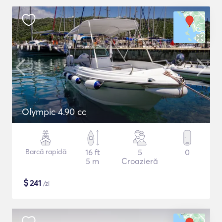
Olympic 4.90 cc
Barcă rapidă
16 ft
5
0
5 m
Croazieră
$
241
/zi