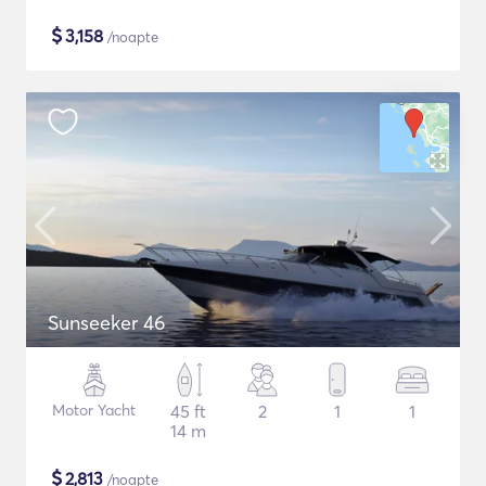
$
3,158
/noapte
Sunseeker 46
Motor Yacht
45 ft
2
1
1
14 m
$
2,813
/noapte