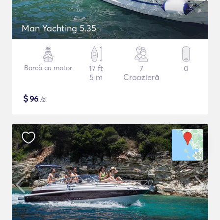
Man Yachting 5.35
Barcă cu motor
17 ft
7
0
5 m
Croazieră
$
96
/zi