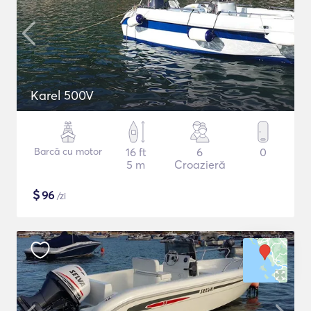
Karel 500V
Barcă cu motor
16 ft
6
0
5 m
Croazieră
$
96
/zi