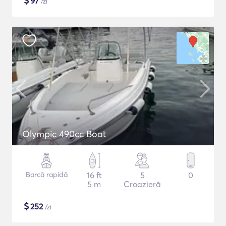
$
97
/zi
Olympic 490cc Boat
Barcă rapidă
16 ft
5
0
5 m
Croazieră
$
252
/zi