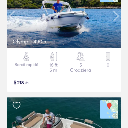
Olympic 490cc
Barcă rapidă
16 ft
5
0
5 m
Croazieră
$
218
/zi