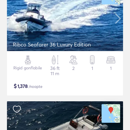
Ribco Seafarer 36 Luxury Edition
Rigid gonflabile
36 ft
2
1
1
11 m
$
1,378
/noapte