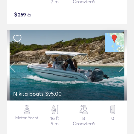
7 m
Croazieră
$
269
/zi
Nikita boats Sv5.00
Motor Yacht
16 ft
8
0
5 m
Croazieră