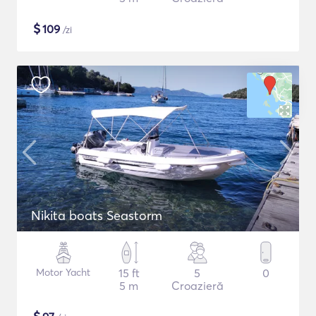
$
109
/zi
Nikita boats Seastorm
Motor Yacht
15 ft
5
0
5 m
Croazieră