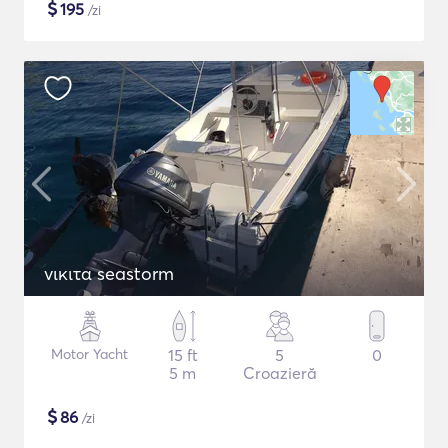
$
195
/zi
νικιτα seastorm
Motor Yacht
15 ft
5
0
5 m
Croazieră
$
86
/zi