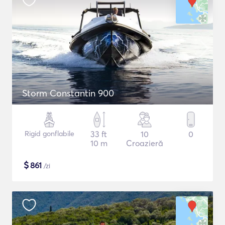
Storm Constantin 900
Rigid gonflabile
33 ft
10
0
10 m
Croazieră
$
861
/zi