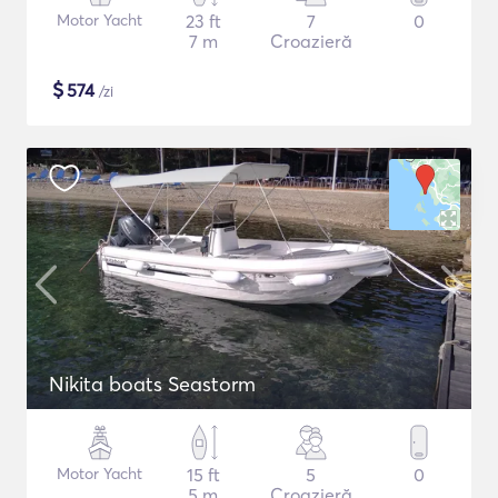
Motor Yacht
23 ft
7
0
7 m
Croazieră
$
574
/zi
Nikita boats Seastorm
Motor Yacht
15 ft
5
0
5 m
Croazieră