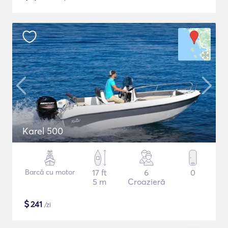
Karel 500
Barcă cu motor
17 ft
6
0
5 m
Croazieră
$
241
/zi