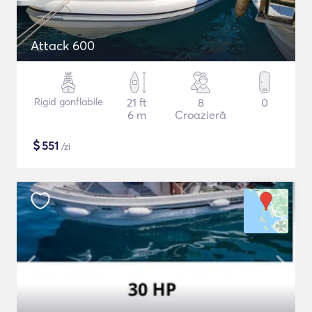
Attack 600
Rigid gonflabile
21 ft
8
0
6 m
Croazieră
$
551
/zi