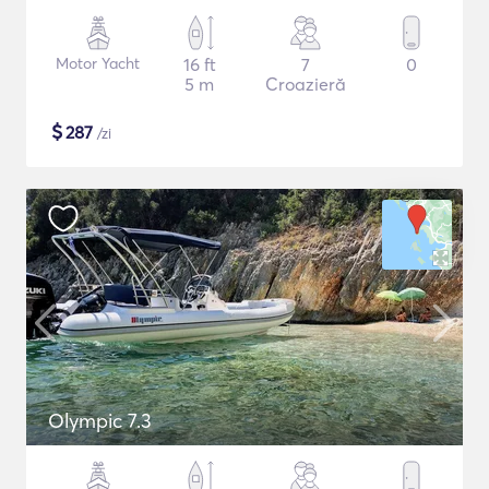
Motor Yacht
16 ft
7
0
5 m
Croazieră
$
287
/zi
Olympic 7.3