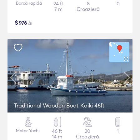
Barcă rapidă
24 ft
8
0
7 m
Croazieră
$
976
/zi
Traditional Wooden Boat Kaiki 46ft
Motor Yacht
46 ft
20
1
14 m
Croazieră