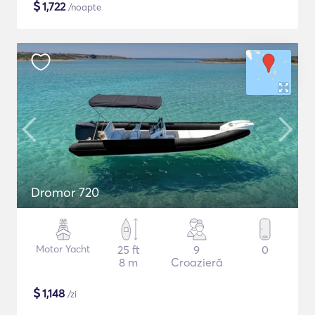
$
1,722
/noapte
Dromor 720
Motor Yacht
25 ft
9
0
8 m
Croazieră
$
1,148
/zi