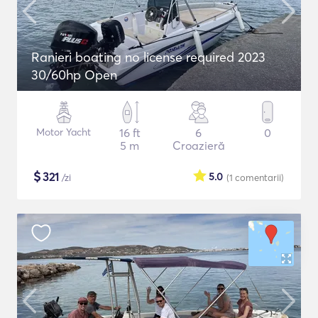
Ranieri boating no license required 2023
30/60hp Open
Motor Yacht
16 ft
6
0
5 m
Croazieră
$
321
5.0
/zi
(1
comentarii
)