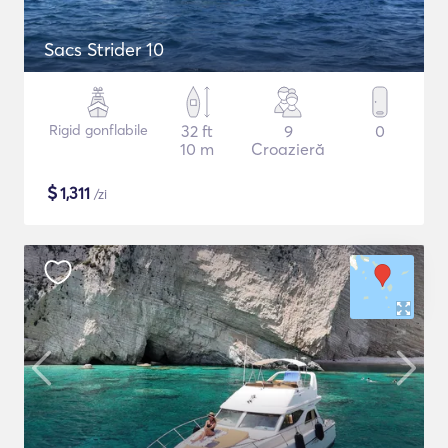
Sacs Strider 10
Rigid gonflabile
32 ft
9
0
10 m
Croazieră
$
1,311
/zi