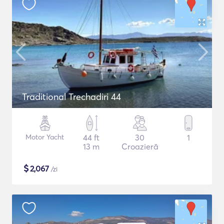
Traditional Trechadiri 44
Motor Yacht
44 ft
30
1
13 m
Croazieră
$
2,067
/zi