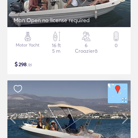
Man Open no license required
Motor Yacht
16 ft
6
0
5 m
Croazieră
$
298
/zi