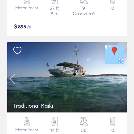
Motor Yacht
27 ft
9
0
8 m
Croazieră
$
895
/zi
Traditional Kaiki
Motor Yacht
14 ft
56
0