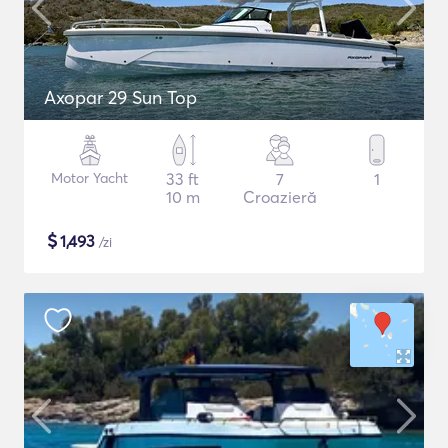
Axopar 29 Sun Top
Motor Yacht
33 ft
7
1
10 m
Croazieră
$
1,493
/zi