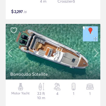
4 m
Croazieră
$
2,297
/zi
Barracuda Satellite
Motor Yacht
33 ft
4
1
1
10 m