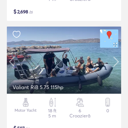
$
2,698
/zi
Valiant RiB 5.75 115hp
Motor Yacht
18 ft
6
0
5 m
Croazieră