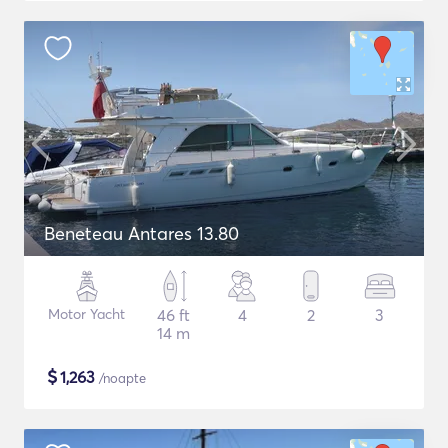
Beneteau Antares 13.80
Motor Yacht
46 ft
4
2
3
14 m
$
1,263
/noapte