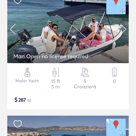
Man Open no license required
Motor Yacht
15 ft
5
0
5 m
Croazieră
$
287
/zi