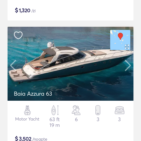
$
1,320
/zi
Baia Azzura 63
Motor Yacht
63 ft
6
3
3
19 m
$
3,502
/noapte