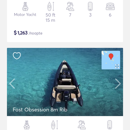
Motor Yacht
50 ft
7
3
6
15 m
$
1,263
/noapte
Fost Obsession 8m Rib