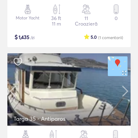
Motor Yacht
36 ft
11
0
11 m
Croazieră
$
1,435
5.0
/zi
(1
comentarii
)
Targa 35 - Antiparos