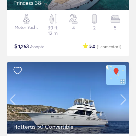
Princess 38
Motor Yacht
39 ft
4
2
5
12 m
$
1,263
5.0
/noapte
(1
comentarii
)
Hatteras 50 Convertible