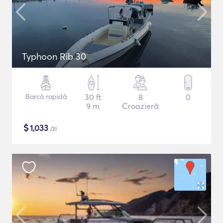
Typhoon Rib 30
Barcă rapidă
30 ft
8
0
9 m
Croazieră
$
1,033
/zi