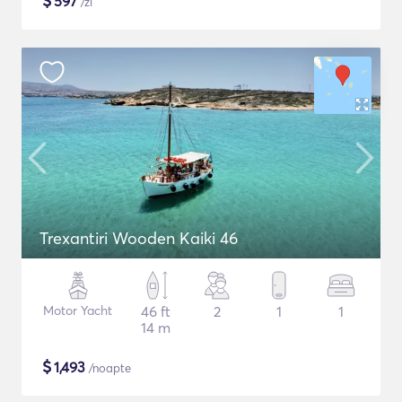
$
597
/zi
Trexantiri Wooden Kaiki 46
Motor Yacht
46 ft
2
1
1
14 m
$
1,493
/noapte