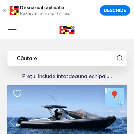
Descărcați aplicația
×
DESCHIDE
Rezervați mai rapid și ușor
Căutare
Prețul include întotdeauna echipajul.