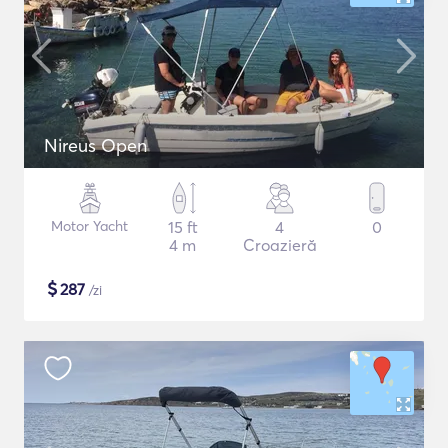
Nireus Open
Motor Yacht
15 ft
4
0
4 m
Croazieră
$
287
/zi