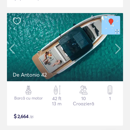
De Antonio 42
Barcă cu motor
42 ft
10
1
13 m
Croazieră
$
2,664
/zi