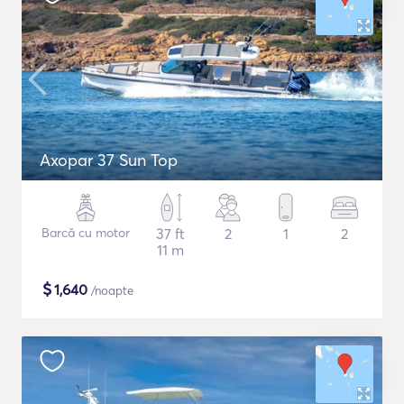
Axopar 37 Sun Top
Barcă cu motor
37 ft
2
1
2
11 m
$
1,640
/noapte