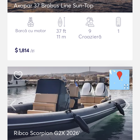
Axopar 37 Brabus Line Sun-Top
Barcă cu motor
37 ft
9
1
11 m
Croazieră
$
1,814
/zi
Ribco Scorpion G2X 2026'