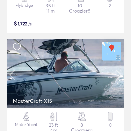
Flybridge
35 ft
10
2
11 m
Croazieră
$
1,722
/zi
MasterCraft X15
Motor Yacht
23 ft
8
0
7 m
Croazieră