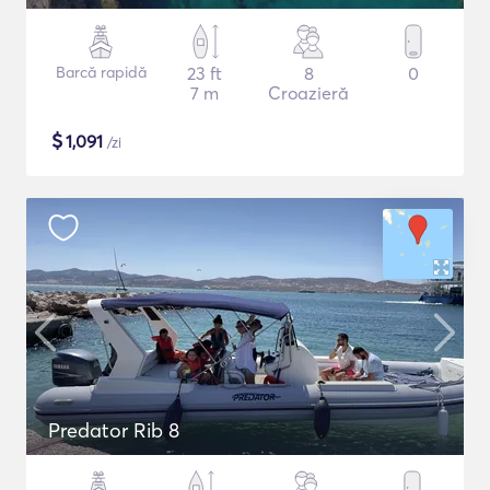
Barcă rapidă
23 ft
8
0
7 m
Croazieră
$
1,091
/zi
Predator Rib 8