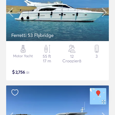
Ferretti 53 Flybridge
Motor Yacht
55 ft
12
3
17 m
Croazieră
$
2,756
/zi