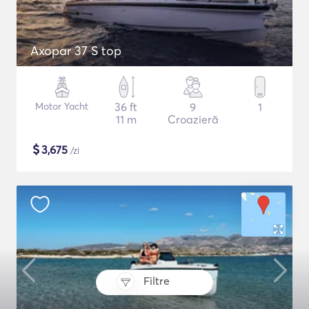
Axopar 37 S top
Motor Yacht
36 ft
9
1
11 m
Croazieră
$
3,675
/zi
Filtre