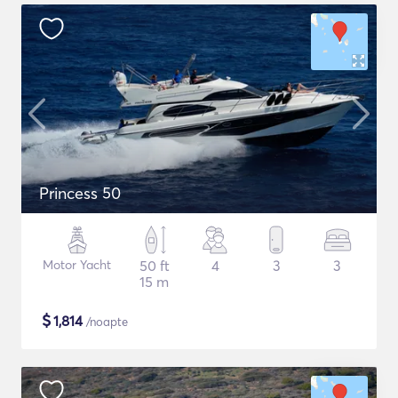
Princess 50
Motor Yacht
50 ft
4
3
3
15 m
$
1,814
/noapte