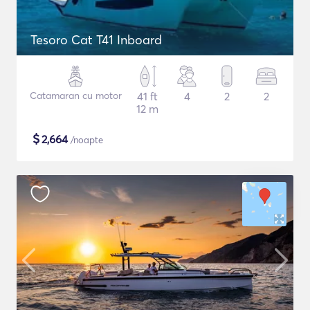
Tesoro Cat T41 Inboard
Catamaran cu motor
41 ft
4
2
2
12 m
$
2,664
/noapte