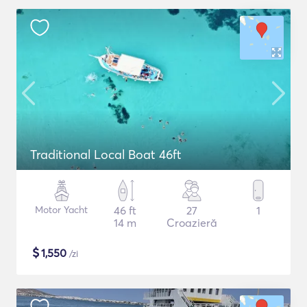
Traditional Local Boat 46ft
Motor Yacht
46 ft
27
1
14 m
Croazieră
$
1,550
/zi