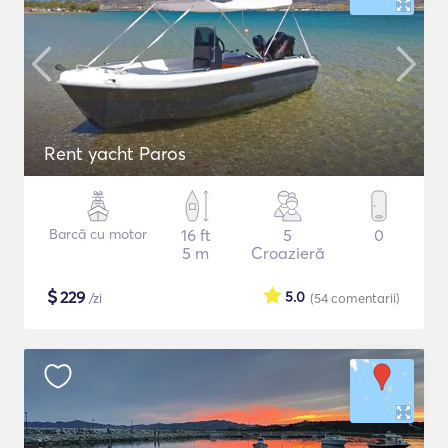
Rent yacht Paros
Barcă cu motor
16 ft
5
0
5 m
Croazieră
$
229
5.0
/zi
(54
comentarii
)