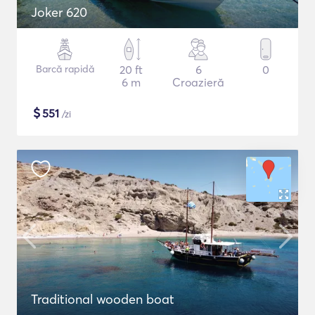
Joker 620
Barcă rapidă
20 ft
6
0
6 m
Croazieră
$
551
/zi
Traditional wooden boat