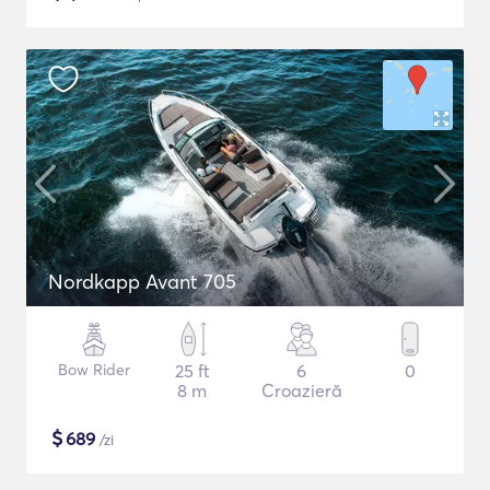
Nordkapp Avant 705
Bow Rider
25 ft
6
0
8 m
Croazieră
$
689
/zi