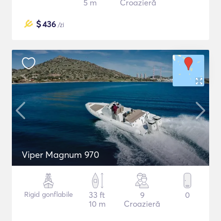
5 m
Croazieră
$
436
/zi
Viper Magnum 970
Rigid gonflabile
33 ft
9
0
10 m
Croazieră