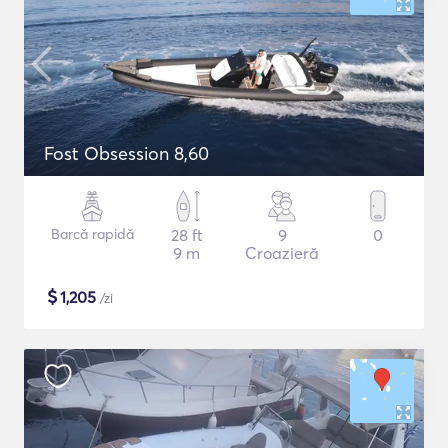
Fost Obsession 8,60
Barcă rapidă
28 ft
9
0
9 m
Croazieră
$
1,205
/zi