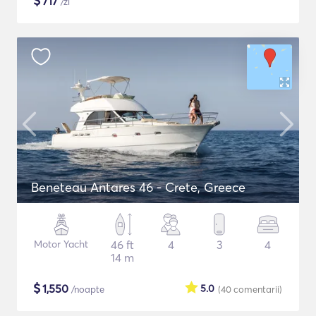
$
717
/zi
Beneteau Antares 46 - Crete, Greece
Motor Yacht
46 ft
4
3
4
14 m
$
1,550
5.0
/noapte
(40
comentarii
)