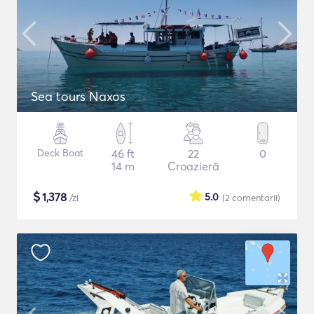
Sea tours Naxos
Deck Boat
46 ft
22
0
14 m
Croazieră
$
1,378
5.0
/zi
(2
comentarii
)