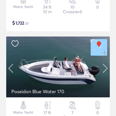
Motor Yacht
34 ft
10
0
10 m
Croazieră
$
1,722
/zi
Poseidon Blue Water 170
Motor Yacht
17 ft
7
0