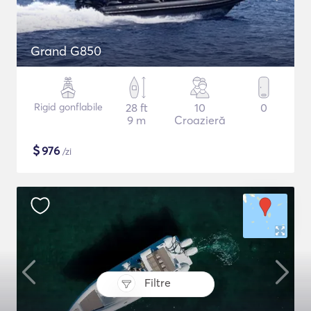
Grand G850
Rigid gonflabile
28 ft
10
0
9 m
Croazieră
$
976
/zi
Filtre