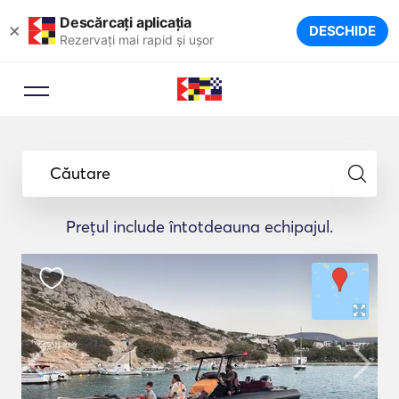
Descărcați aplicația
×
DESCHIDE
Rezervați mai rapid și ușor
Căutare
Prețul include întotdeauna echipajul.