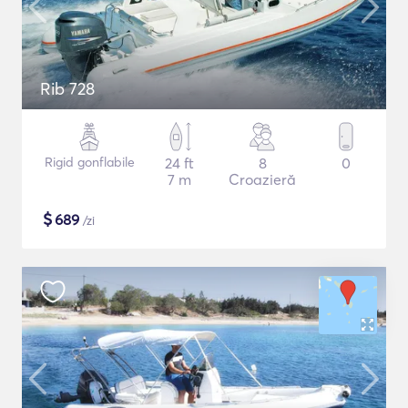
Rib 728
Rigid gonflabile
24 ft
8
0
7 m
Croazieră
$
689
/zi