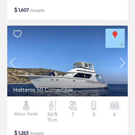
$
1,607
/noapte
Hatteras 50 Convertible
Motor Yacht
50 ft
7
3
6
15 m
$
1,263
/noapte