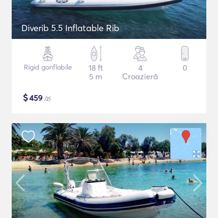
Diverib 5.5 Inflatable Rib
Rigid gonflabile
18 ft
4
0
5 m
Croazieră
$
459
/zi