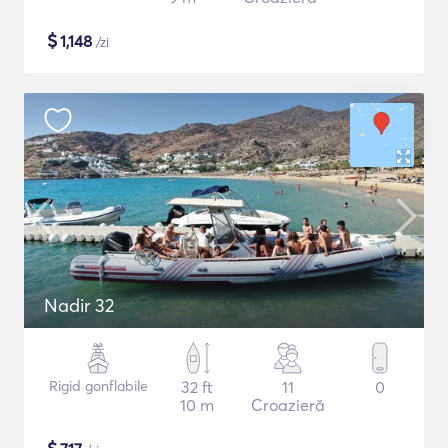
$
1,148
/zi
Nadir 32
Rigid gonflabile
32 ft
11
0
10 m
Croazieră