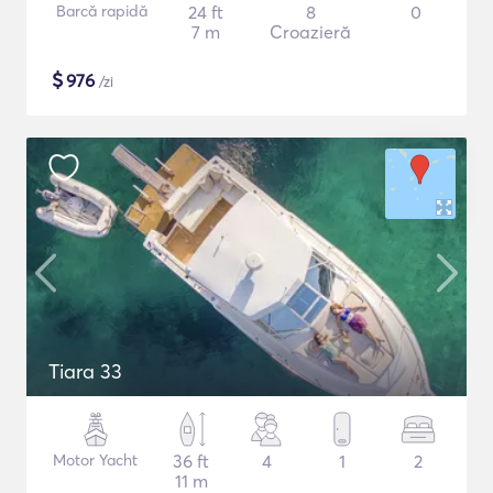
Barcă rapidă
24 ft
8
0
7 m
Croazieră
$
976
/zi
Tiara 33
Motor Yacht
36 ft
4
1
2
11 m