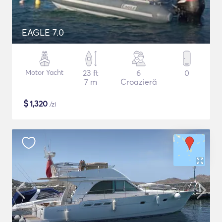
EAGLE 7.0
Motor Yacht
23 ft
6
0
7 m
Croazieră
$
1,320
/zi