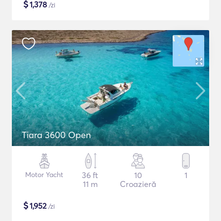
$
1,378
/zi
Tiara 3600 Open
Motor Yacht
36 ft
10
1
11 m
Croazieră
$
1,952
/zi