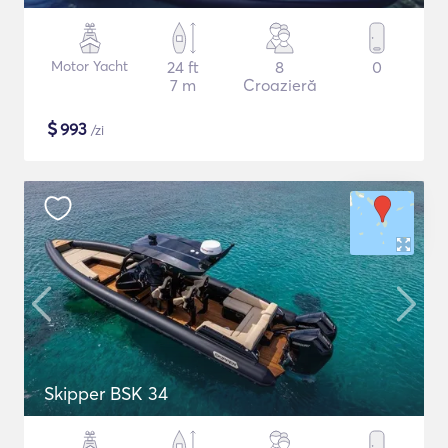
Motor Yacht
24 ft
8
0
7 m
Croazieră
$
993
/zi
Skipper BSK 34