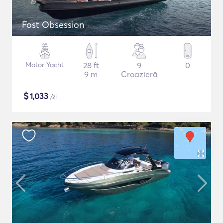
Fost Obsession
Motor Yacht
28 ft
9
0
9 m
Croazieră
$
1,033
/zi