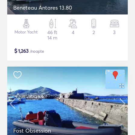
Beneteau Antares 13.80
Motor Yacht
46 ft
4
2
3
14 m
$
1,263
/noapte
Fost Obsession