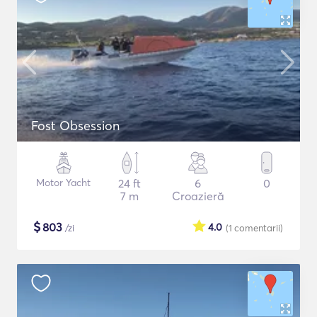
Fost Obsession
Motor Yacht
24 ft
6
0
7 m
Croazieră
$
803
4.0
/zi
(1
comentarii
)