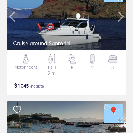
Cruise around Santorini
Motor Yacht
30 ft
6
2
3
9 m
$
1,045
/noapte