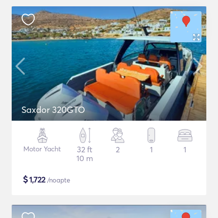
Saxdor 320GTO
Motor Yacht
32 ft
2
1
1
10 m
$
1,722
/noapte