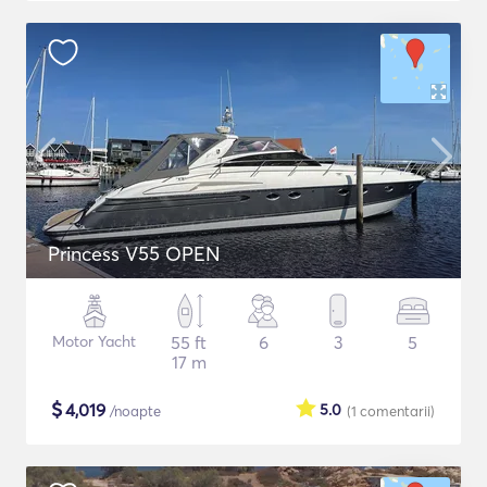
Princess V55 OPEN
Motor Yacht
55 ft
6
3
5
17 m
$
4,019
5.0
/noapte
(1
comentarii
)