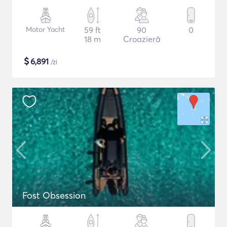
Motor Yacht
59 ft
90
0
18 m
Croazieră
$
6,891
/zi
Fost Obsession