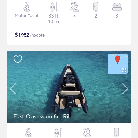
Motor Yacht
33 ft
4
2
3
10 m
$
1,952
/noapte
Fost Obsession 8m Rib