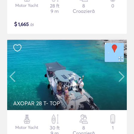
Motor Yacht
28 ft
8
0
9 m
Croazieră
$
1,665
/zi
AXOPAR 28 T- TOP
Motor Yacht
30 ft
8
1
9 m
Croazieră