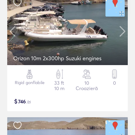
Orizon 10m 2x300hp Suzuki engines
Rigid gonflabile
33 ft
10
0
10 m
Croazieră
$
746
/zi