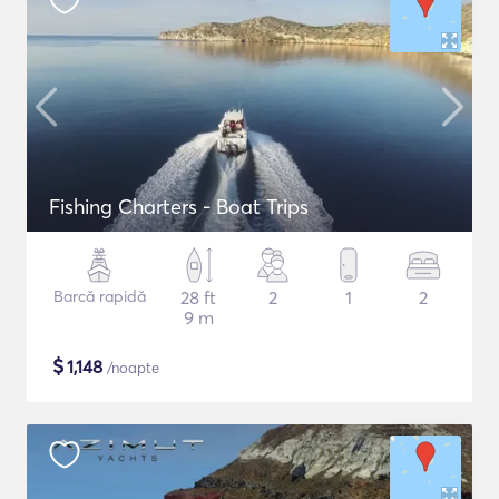
Fishing Charters - Boat Trips
Barcă rapidă
28 ft
2
1
2
9 m
$
1,148
/noapte