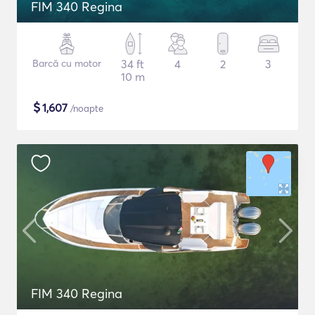
FIM 340 Regina
Barcă cu motor
34 ft
4
2
3
10 m
$
1,607
/noapte
FIM 340 Regina