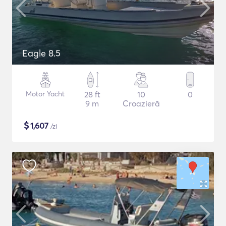
Eagle 8.5
Motor Yacht
28 ft
10
0
9 m
Croazieră
$
1,607
/zi