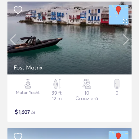
Fost Matrix
Motor Yacht
39 ft
10
0
12 m
Croazieră
$
1,607
/zi