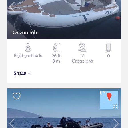
Orizon Rib
Rigid gonflabile
26 ft
10
0
8 m
Croazieră
$
1,148
/zi