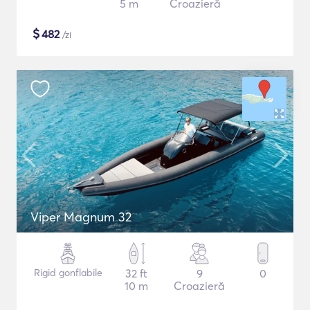
5 m
Croazieră
$
482
/zi
Viper Magnum 32
Rigid gonflabile
32 ft
9
0
10 m
Croazieră