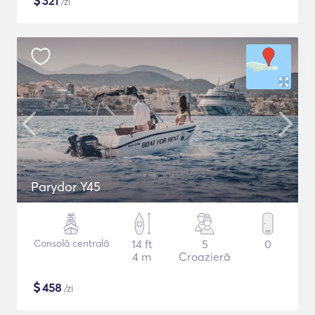
$
321
/zi
Parydor Y45
Consolă centrală
14 ft
5
0
4 m
Croazieră
$
458
/zi