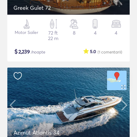
Greek Gulet 72
Motor Sailer
72 ft
8
4
4
22 m
$
2,239
5.0
/noapte
(1
comentarii
)
Azimut Atlantis 34