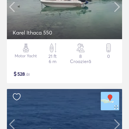
Karel Ithaca 550
Motor Yacht
21 ft
8
0
6 m
Croazieră
$
528
/zi