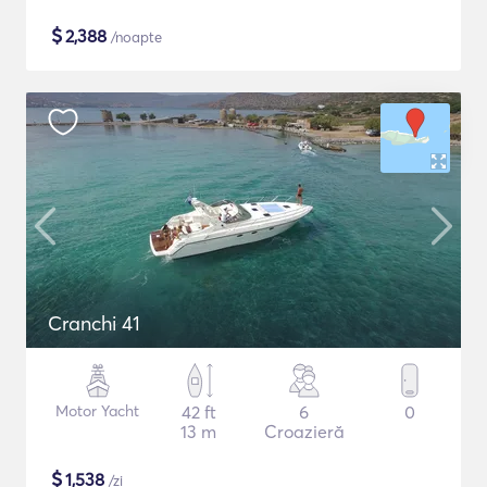
$
2,388
/noapte
Cranchi 41
Motor Yacht
42 ft
6
0
13 m
Croazieră
$
1,538
/zi