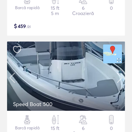
Barcă rapidă
15 ft
6
0
5 m
Croazieră
$
459
/zi
Speed Boat 500
Barcă rapidă
15 ft
6
0