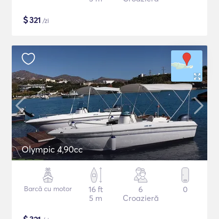
$
321
/zi
Olympic 4,90cc
Barcă cu motor
16 ft
6
0
5 m
Croazieră