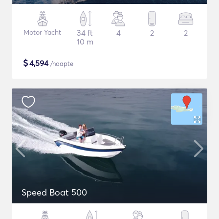
Motor Yacht
34 ft
4
2
2
10 m
$
4,594
/noapte
Speed Boat 500