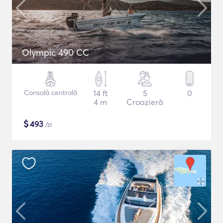
Olympic 490 CC
Consolă centrală
14 ft
5
0
4 m
Croazieră
$
493
/zi