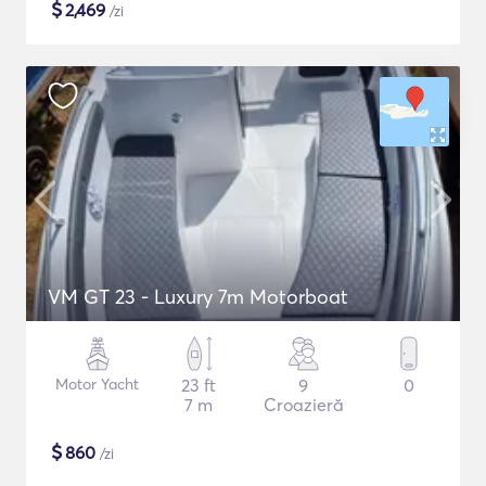
$
2,469
/zi
VM GT 23 - Luxury 7m Motorboat
Motor Yacht
23 ft
9
0
7 m
Croazieră
$
860
/zi