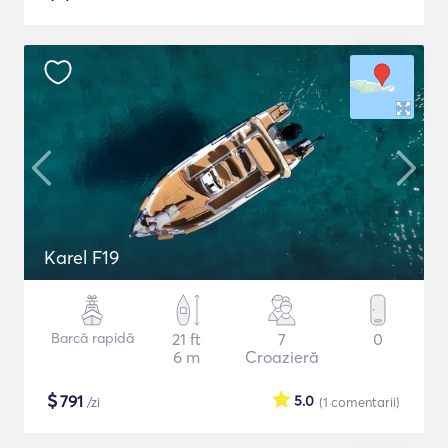
Karel F19
Barcă rapidă
21 ft
7
0
6 m
Croazieră
$
791
5.0
/zi
(1
comentarii
)