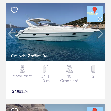
Cranchi Zaffiro 34
Motor Yacht
34 ft
10
2
10 m
Croazieră
$
1,952
/zi