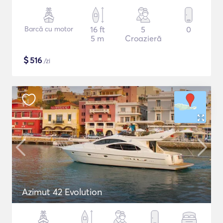
Barcă cu motor
16 ft
5
0
5 m
Croazieră
$
516
/zi
Azimut 42 Evolution