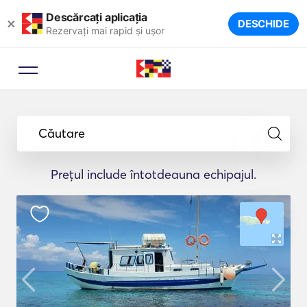
Descărcați aplicația
×
DESCHIDE
Rezervați mai rapid și ușor
Căutare
Prețul include întotdeauna echipajul.