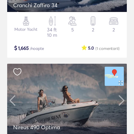
Cranchi Zaffiro 34
Motor Yacht
34 ft
5
2
2
10 m
$
1,665
5.0
/noapte
(1
comentarii
)
Nireus 490 Optima