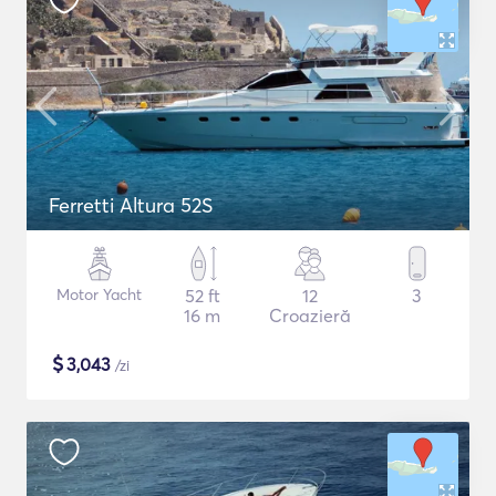
Ferretti Altura 52S
Motor Yacht
52 ft
12
3
16 m
Croazieră
$
3,043
/zi