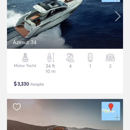
Azimut 34
Motor Yacht
34 ft
4
1
2
10 m
$
3,330
/noapte