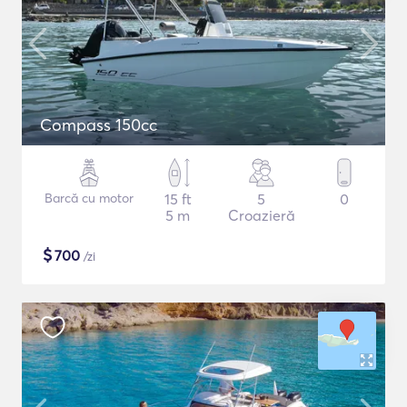
Compass 150cc
Barcă cu motor
15 ft
5
0
5 m
Croazieră
$
700
/zi