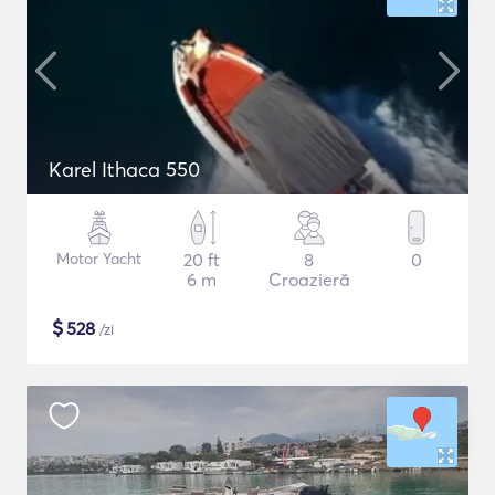
Karel Ithaca 550
Motor Yacht
20 ft
8
0
6 m
Croazieră
$
528
/zi