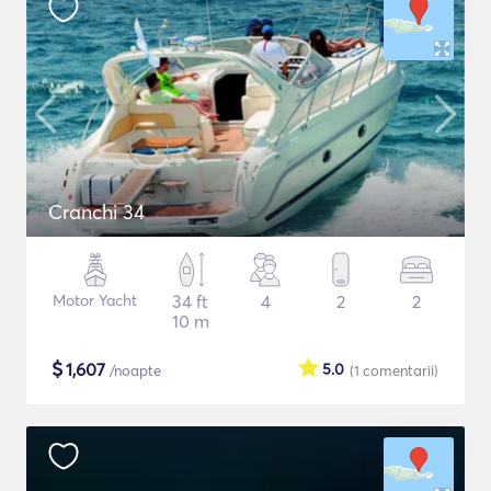
Cranchi 34
Motor Yacht
34 ft
4
2
2
10 m
$
1,607
5.0
/noapte
(1
comentarii
)