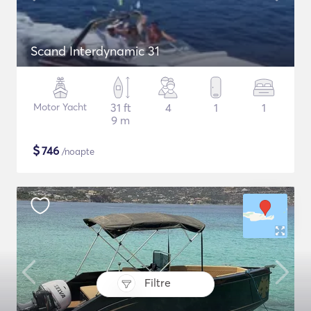
Scand Interdynamic 31
Motor Yacht
31 ft
4
1
1
9 m
$
746
/noapte
Filtre