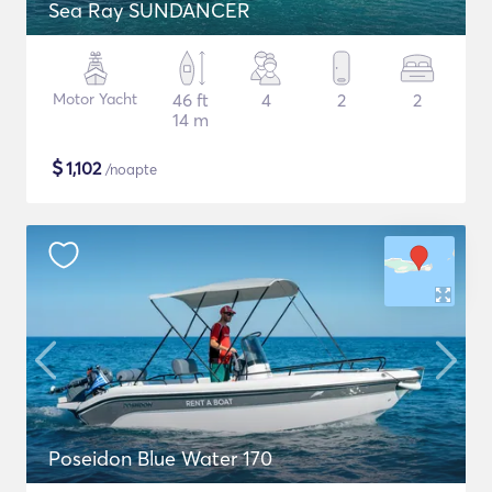
Sea Ray SUNDANCER
Motor Yacht
46 ft
4
2
2
14 m
$
1,102
/noapte
Poseidon Blue Water 170