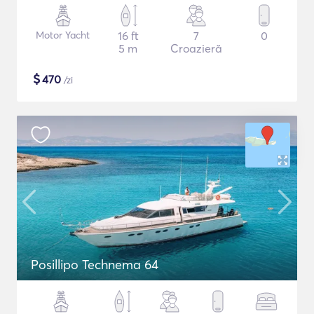
Motor Yacht
16 ft
7
0
5 m
Croazieră
$
470
/zi
Posillipo Technema 64