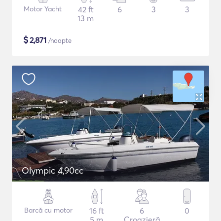
Motor Yacht
42 ft
6
3
3
13 m
$
2,871
/noapte
Olympic 4,90cc
Barcă cu motor
16 ft
6
0
5 m
Croazieră