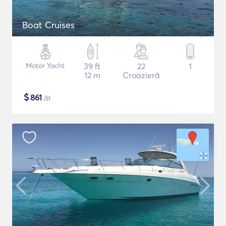
Boat Cruises
Motor Yacht
39 ft
22
1
12 m
Croazieră
$
861
/zi