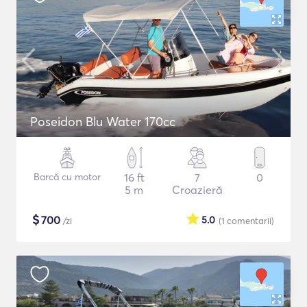
Poseidon Blu Water 170cc
Barcă cu motor
16 ft
7
0
5 m
Croazieră
$
700
5.0
/zi
(1
comentarii
)