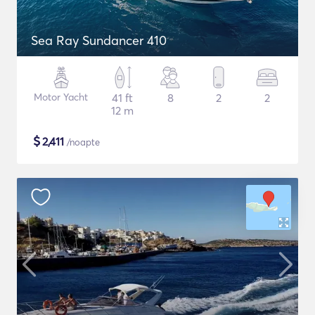
Sea Ray Sundancer 410
Motor Yacht
41 ft
8
2
2
12 m
$
2,411
/noapte