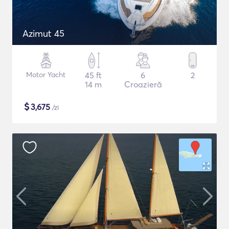
Azimut 45
Motor Yacht
45 ft
6
2
14 m
Croazieră
$
3,675
/zi