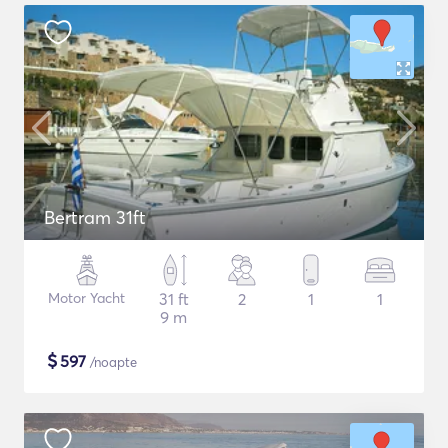
Bertram 31ft
Motor Yacht
31 ft
2
1
1
9 m
$
597
/noapte