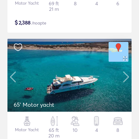
Motor Yacht
69 ft
8
4
6
21 m
$
2,388
/noapte
65' Motor yacht
Motor Yacht
65 ft
10
4
8
20 m