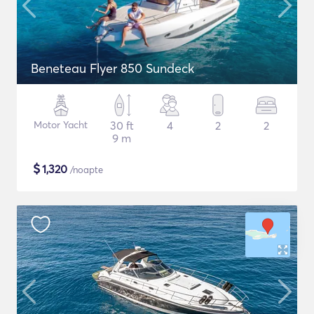
Beneteau Flyer 850 Sundeck
Motor Yacht
30 ft
4
2
2
9 m
$
1,320
/noapte