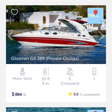
Glastron GS 289 (Private Cruises)
Motor Yacht
30 ft
5
1
9 m
Croazieră
$
884
5.0
/zi
(1
comentarii
)