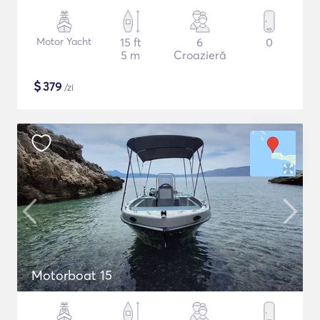
Motor Yacht
15 ft
6
0
5 m
Croazieră
$
379
/zi
Motorboat 15