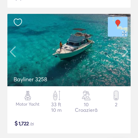
Bayliner 3258
Motor Yacht
33 ft
10
2
10 m
Croazieră
$
1,722
/zi