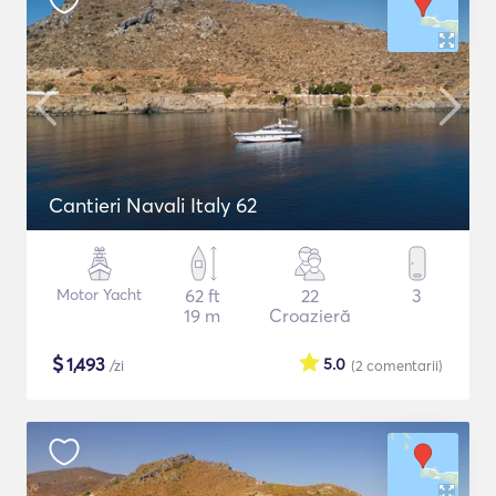
Cantieri Navali Italy 62
Motor Yacht
62 ft
22
3
19 m
Croazieră
$
1,493
5.0
/zi
(2
comentarii
)