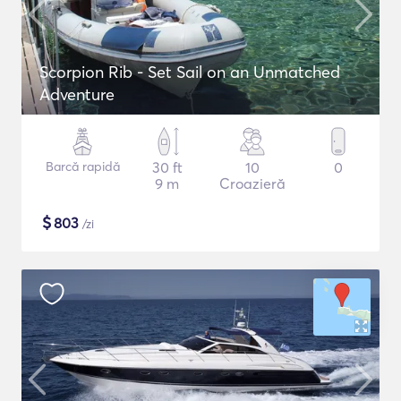
Scorpion Rib - Set Sail on an Unmatched
Adventure
Barcă rapidă
30 ft
10
0
9 m
Croazieră
$
803
/zi