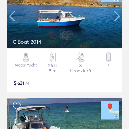
C.Boat 2014
Motor Yacht
26 ft
8
1
8 m
Croazieră
$
631
/zi