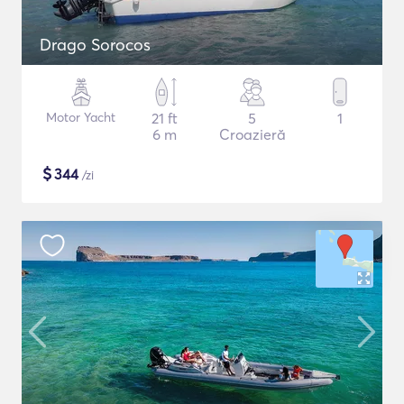
Drago Sorocos
Motor Yacht
21 ft
5
1
6 m
Croazieră
$
344
/zi