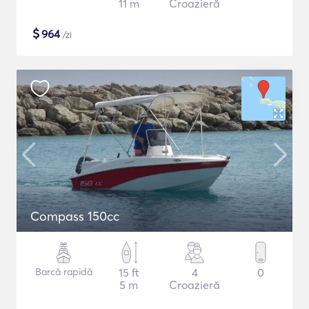
11 m
Croazieră
$
964
/zi
Compass 150cc
Barcă rapidă
15 ft
4
0
5 m
Croazieră