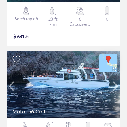
Barcă rapidă
23 ft
6
0
7 m
Croazieră
$
631
/zi
Motor 56 Crete