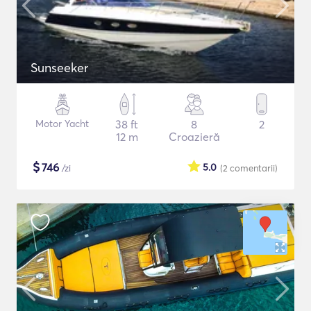
Sunseeker
Motor Yacht
38 ft
8
2
12 m
Croazieră
$
746
5.0
/zi
(2
comentarii
)