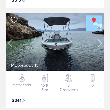
$
310
/zi
Motorboat 15
Motor Yacht
15 ft
5
0
5 m
Croazieră
$
344
/zi