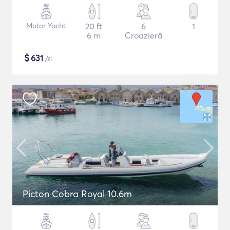
Motor Yacht
20 ft
6
1
6 m
Croazieră
$
631
/zi
Picton Cobra Royal 10.6m