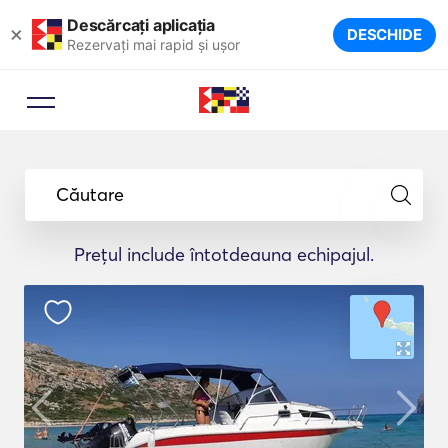
Descărcați aplicația
×
DESCHIDE
Rezervați mai rapid și ușor
Căutare
Prețul include întotdeauna echipajul.