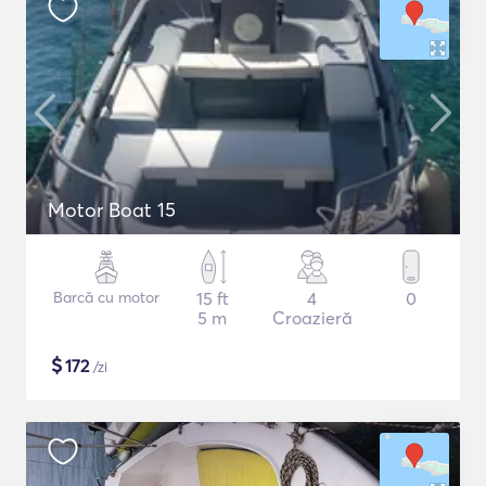
Motor Boat 15
Barcă cu motor
15 ft
4
0
5 m
Croazieră
$
172
/zi