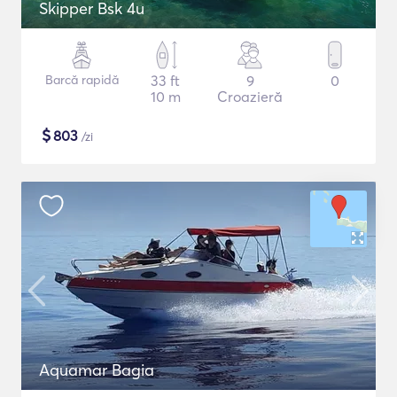
Skipper Bsk 4u
Barcă rapidă
33 ft
9
0
10 m
Croazieră
$
803
/zi
Aquamar Bagia