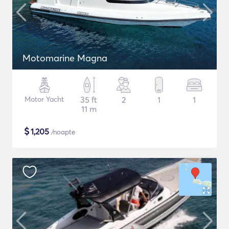
Motomarine Magna
Motor Yacht
35 ft
2
1
1
11 m
$
1,205
/noapte