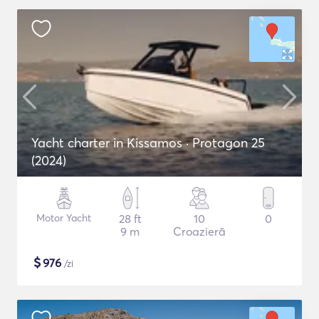
Yacht charter in Kissamos · Protagon 25
(2024)
Motor Yacht
28 ft
10
0
9 m
Croazieră
$
976
/zi