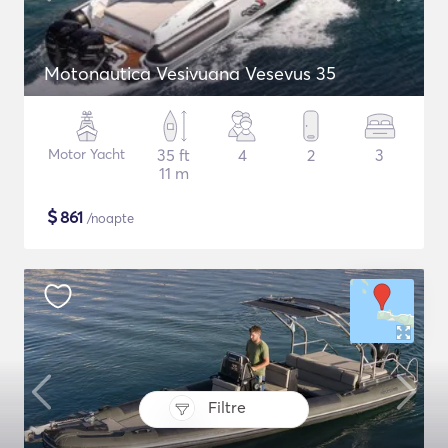
Motonautica Vesivuana Vesevus 35
Motor Yacht
35 ft
4
2
3
11 m
$
861
/noapte
Filtre