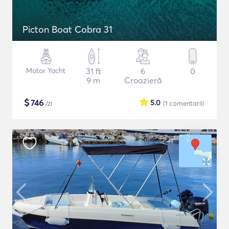
Picton Boat Cobra 31
Motor Yacht
31 ft
6
0
9 m
Croazieră
$
746
5.0
/zi
(1
comentarii
)