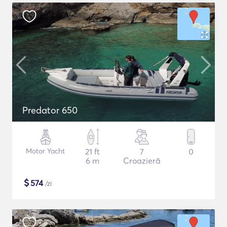
Predator 650
Motor Yacht
21 ft
7
0
6 m
Croazieră
$
574
/zi