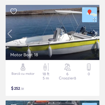
Motor Boat 18
Barcă cu motor
18 ft
6
0
5 m
Croazieră
$
252
/zi