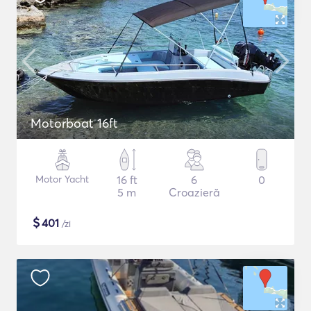
Motorboat 16ft
Motor Yacht
16 ft
6
0
5 m
Croazieră
$
401
/zi