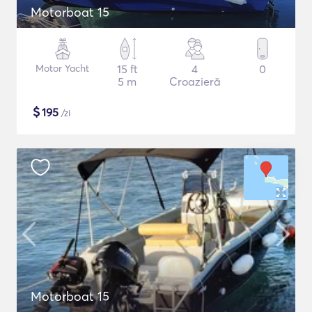
Motorboat 15
Motor Yacht
15 ft
4
0
5 m
Croazieră
$
195
/zi
Motorboat 15