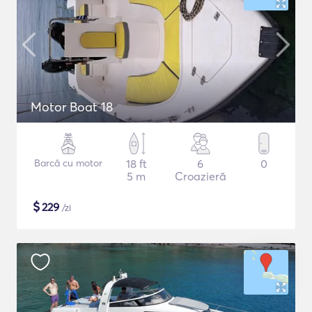
Motor Boat 18
Barcă cu motor
18 ft
6
0
5 m
Croazieră
$
229
/zi