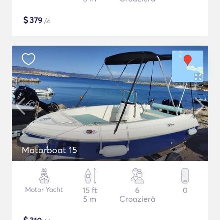
$
379
/zi
Motorboat 15
Motor Yacht
15 ft
6
0
5 m
Croazieră