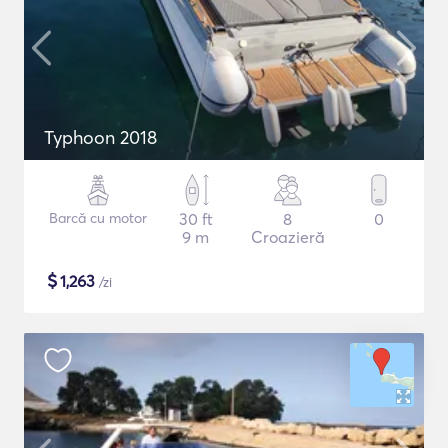
Typhoon 2018
Barcă cu motor
30 ft
8
0
9 m
Croazieră
$
1,263
/zi