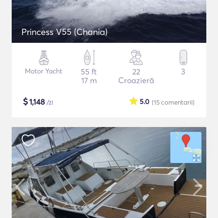
Princess V55 (Chania)
Motor Yacht
55 ft
22
3
17 m
Croazieră
$
1,148
5.0
/zi
(15
comentarii
)