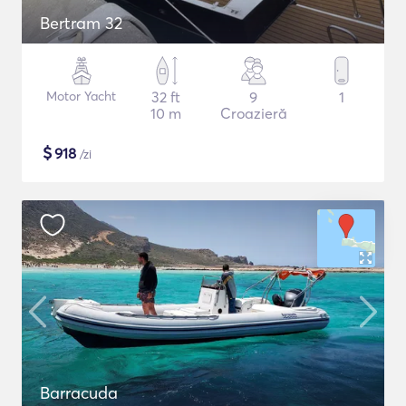
Bertram 32
Motor Yacht
32 ft
9
1
10 m
Croazieră
$
918
/zi
Barracuda