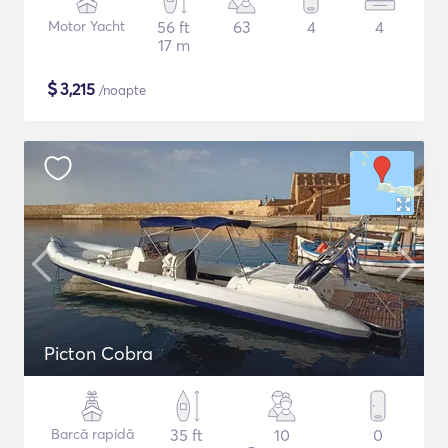
Motor Yacht
56 ft
63
4
4
17 m
$
3,215
/noapte
Picton Cobra
Barcă rapidă
35 ft
10
0