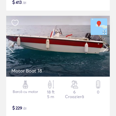
$
413
/zi
Motor Boat 18
Barcă cu motor
18 ft
6
0
5 m
Croazieră
$
229
/zi