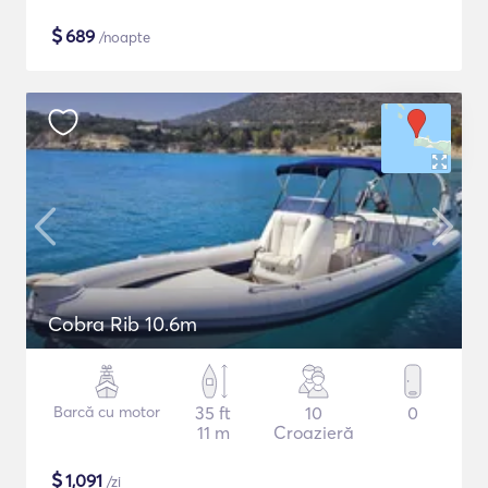
$
689
/noapte
Cobra Rib 10.6m
Barcă cu motor
35 ft
10
0
11 m
Croazieră
$
1,091
/zi