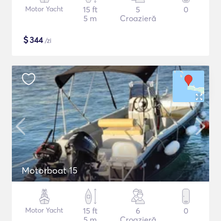
Motor Yacht
15 ft
5
0
5 m
Croazieră
$
344
/zi
Motorboat 15
Motor Yacht
15 ft
6
0
5 m
Croazieră