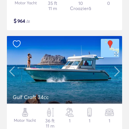
Motor Yacht
35 ft
10
0
11 m
Croazieră
$
964
/zi
Gulf Craft 34cc
Motor Yacht
36 ft
1
1
1
11 m