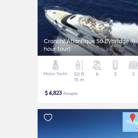
Cranchi Atlantique 50 flybridge (6-
hour tour)
Motor Yacht
50 ft
6
3
3
15 m
$
4,823
/noapte