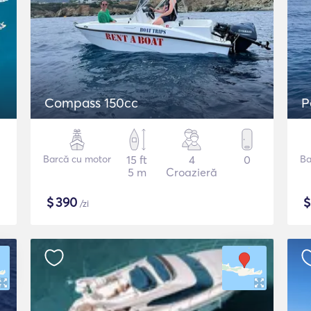
Compass 150cc
P
Barcă cu motor
15 ft
4
0
Ba
5 m
Croazieră
$
390
/zi