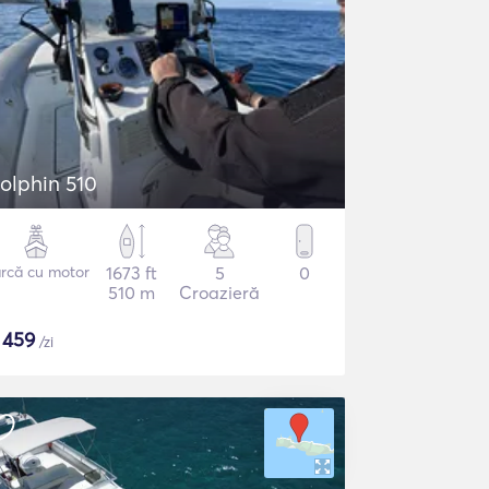
olphin 510
rcă cu motor
1673 ft
5
0
510 m
Croazieră
$
459
/zi