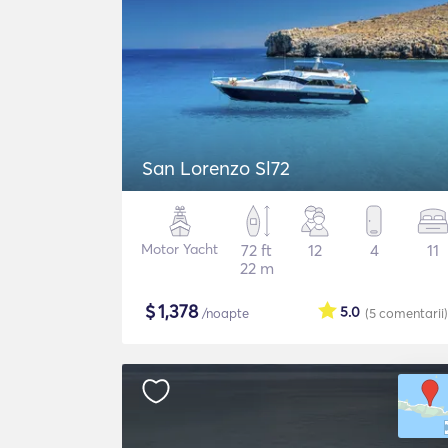
San Lorenzo Sl72
Motor Yacht
72 ft
12
4
11
22 m
$
1,378
5.0
/noapte
(5
comentarii
)