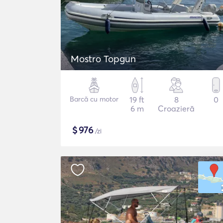
Mostro Topgun
Barcă cu motor
19 ft
8
0
6 m
Croazieră
$
976
/zi