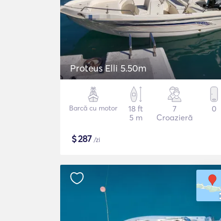
Proteus Elli 5.50m
Barcă cu motor
18 ft
7
0
5 m
Croazieră
$
287
/zi