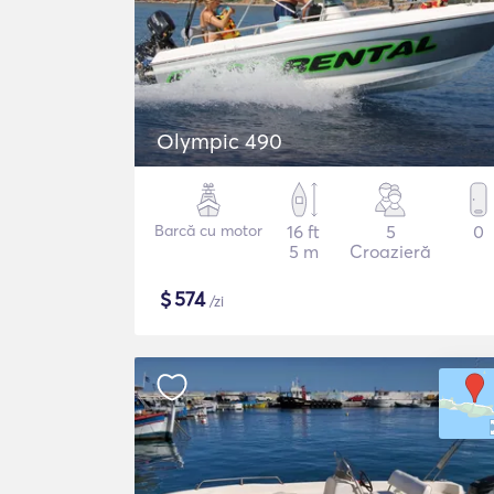
Olympic 490
Barcă cu motor
16 ft
5
0
5 m
Croazieră
$
574
/zi