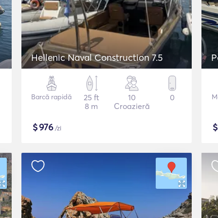
Hellenic Naval Construction 7.5
P
Barcă rapidă
25 ft
10
0
M
8 m
Croazieră
$
976
/zi