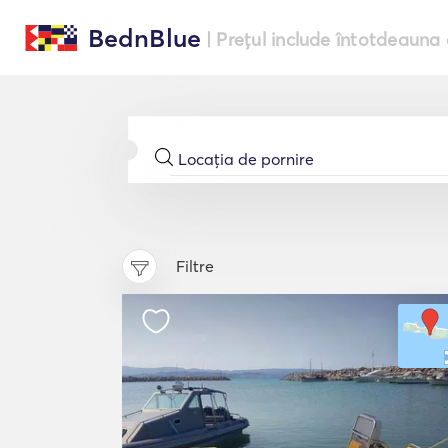
BednBlue
| Prețul include întotdeauna 
Filtre