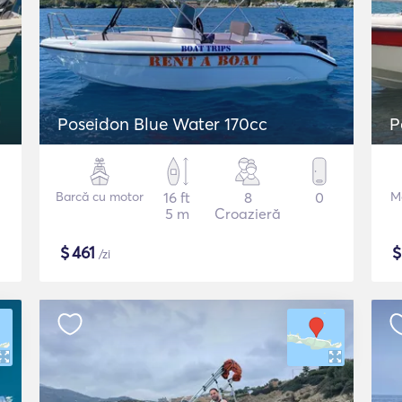
Poseidon Blue Water 170cc
P
Barcă cu motor
16 ft
8
0
M
5 m
Croazieră
$
461
/zi