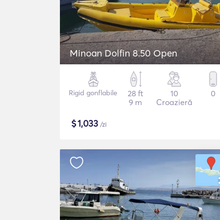
Minoan Dolfin 8.50 Open
Rigid gonflabile
28 ft
10
0
9 m
Croazieră
$
1,033
/zi