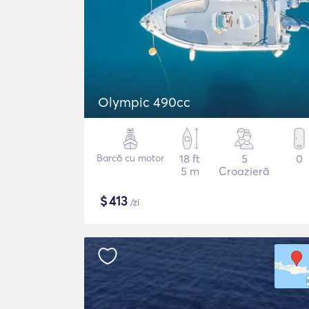
Olympic 490cc
Barcă cu motor
18 ft
5
0
5 m
Croazieră
$
413
/zi