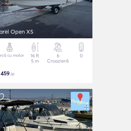
arel Open XS
rcă cu motor
16 ft
6
0
5 m
Croazieră
$
459
/zi