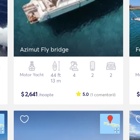
Azimut Fly bridge
F
Motor Yacht
44 ft
4
2
2
Mo
13 m
$
2,641
5.0
/noapte
(1
comentarii
)