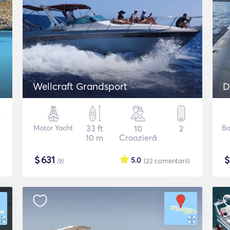
Wellcraft Grandsport
D
Motor Yacht
33 ft
10
2
Ba
10 m
Croazieră
$
631
5.0
/zi
(22
comentarii
)