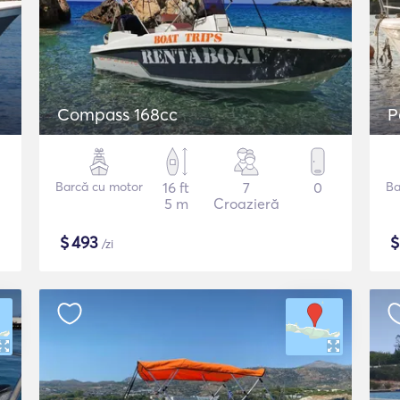
Compass 168cc
P
Barcă cu motor
16 ft
7
0
Ba
5 m
Croazieră
$
493
/zi