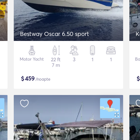
Bestway Oscar 6.50 sport
K
Motor Yacht
22 ft
3
1
1
Ba
7 m
$
459
/noapte