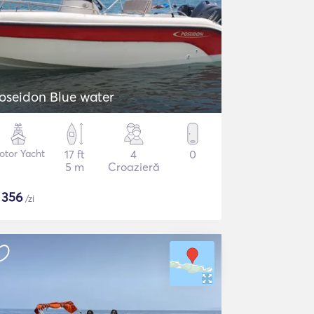
oseidon Blue water
otor Yacht
17 ft
4
0
5 m
Croazieră
$
356
/zi