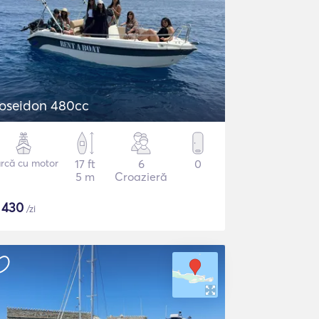
oseidon 480cc
rcă cu motor
17 ft
6
0
5 m
Croazieră
$
430
/zi