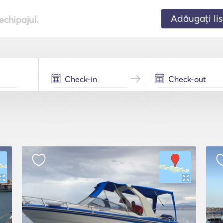
Adăugați lis
echipajul.