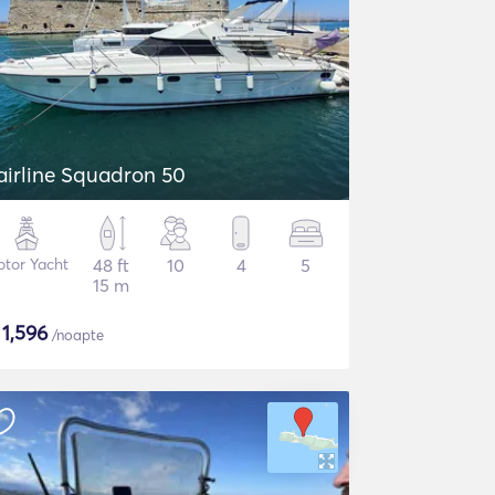
airline Squadron 50
tor Yacht
48 ft
10
4
5
15 m
$
1,596
/noapte