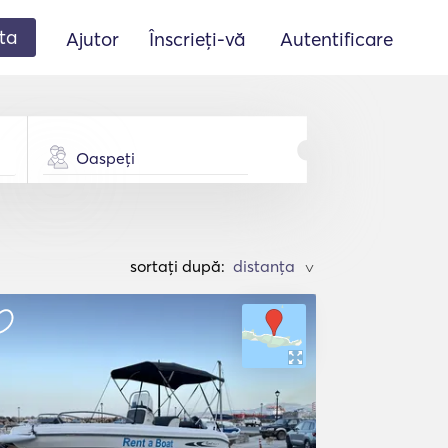
ta
Ajutor
Înscrieți-vă
Autentificare
Oaspeți
sortați după:
>