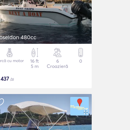
oseidon 480cc
rcă cu motor
16 ft
6
0
5 m
Croazieră
$
437
/zi