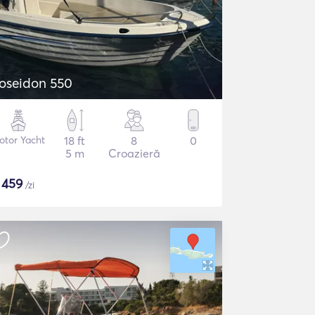
oseidon 550
otor Yacht
18 ft
8
0
5 m
Croazieră
$
459
/zi