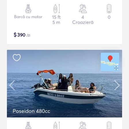
Barcă cu motor
15 ft
4
0
5 m
Croazieră
$
390
/zi
Poseidon 480cc