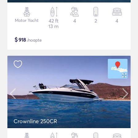
Motor Yacht
42 ft
4
2
4
13 m
$
918
/noapte
Crownline 250CR