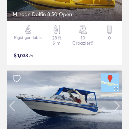
Minoan Dolfin 8.50 Open
Rigid gonflabile
28 ft
10
0
9 m
Croazieră
$
1,033
/zi