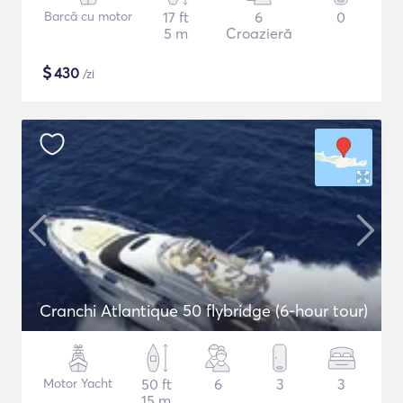
Barcă cu motor
17 ft
6
0
5 m
Croazieră
$
430
/zi
Cranchi Atlantique 50 flybridge (6-hour tour)
Motor Yacht
50 ft
6
3
3
15 m