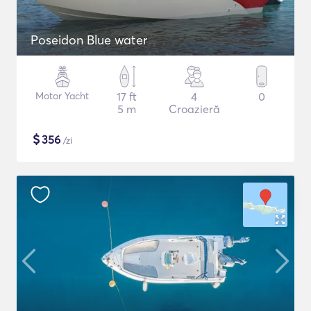
Poseidon Blue water
Motor Yacht
17 ft
4
0
5 m
Croazieră
$
356
/zi