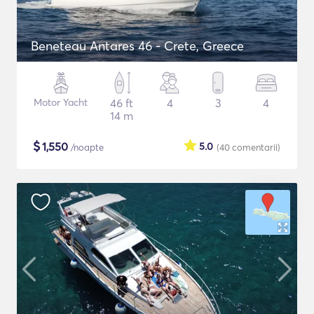
Beneteau Antares 46 - Crete, Greece
Motor Yacht
46 ft
4
3
4
14 m
$
1,550
5.0
/noapte
(40
comentarii
)