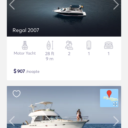
Regal 2007
Motor Yacht
28 ft
2
1
1
9 m
$
907
/noapte