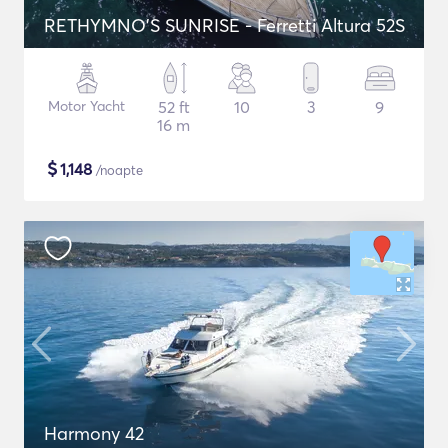
RETHYMNO'S SUNRISE - Ferretti Altura 52S
Motor Yacht
52 ft
10
3
9
16 m
$
1,148
/noapte
Harmony 42