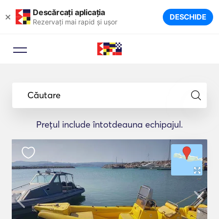
Descărcați aplicația
×
DESCHIDE
Rezervați mai rapid și ușor
Căutare
Prețul include întotdeauna echipajul.