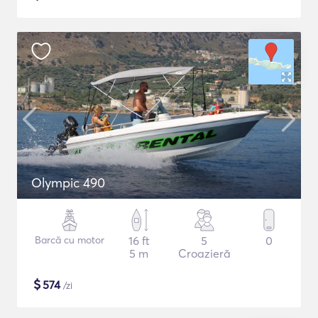
Olympic 490
Barcă cu motor
16 ft
5
0
5 m
Croazieră
$
574
/zi