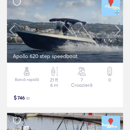
Apollo 620 step speedboat
Barcă rapidă
21 ft
7
0
6 m
Croazieră
$
746
/zi