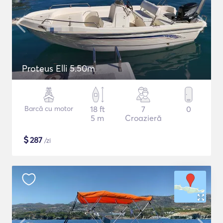
Proteus Elli 5.50m
Barcă cu motor
18 ft
7
0
5 m
Croazieră
$
287
/zi