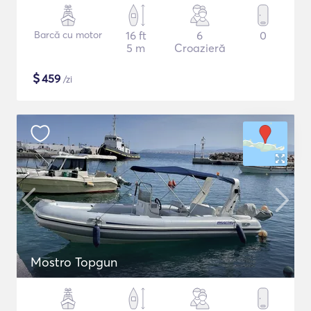
Barcă cu motor
16 ft
6
0
5 m
Croazieră
$
459
/zi
Mostro Topgun