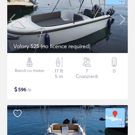
Valory 525 (no licence required)
Barcă cu motor
17 ft
7
0
5 m
Croazieră
$
596
/zi