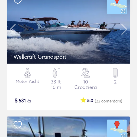
Wellcraft Grandsport
Motor Yacht
33 ft
10
2
10 m
Croazieră
$
631
5.0
/zi
(22
comentarii
)