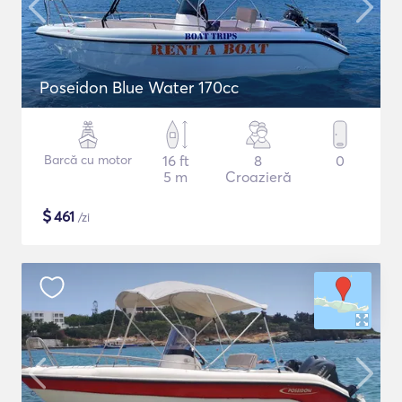
Poseidon Blue Water 170cc
Barcă cu motor
16 ft
8
0
5 m
Croazieră
$
461
/zi