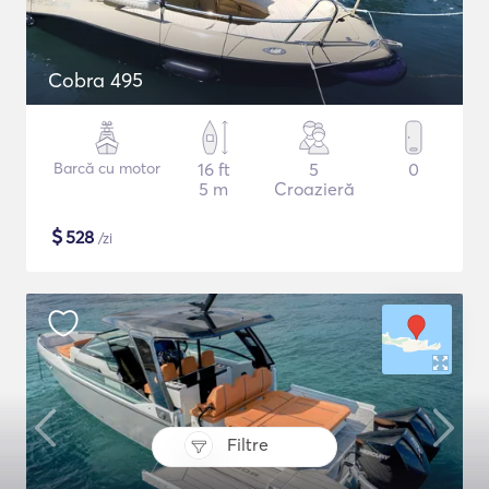
Cobra 495
Barcă cu motor
16 ft
5
0
5 m
Croazieră
$
528
/zi
Filtre