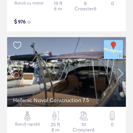
Barcă cu motor
19 ft
8
0
6 m
Croazieră
$
976
/zi
Hellenic Naval Construction 7.5
Barcă rapidă
25 ft
10
0
8 m
Croazieră