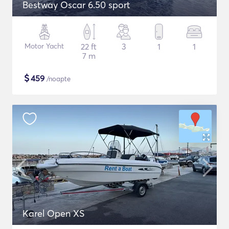
Bestway Oscar 6.50 sport
Motor Yacht
22 ft
3
1
1
7 m
$
459
/noapte
Karel Open XS