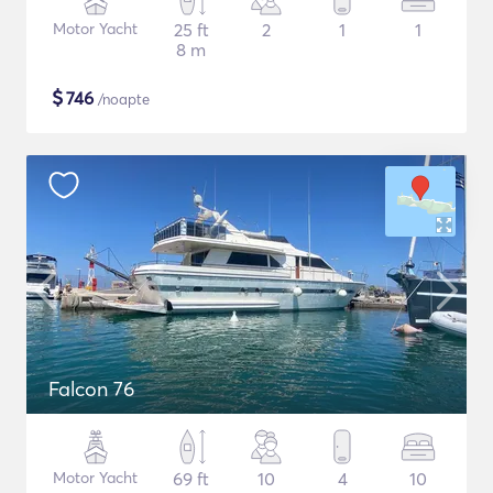
Motor Yacht
25 ft
2
1
1
8 m
$
746
/noapte
Falcon 76
Motor Yacht
69 ft
10
4
10