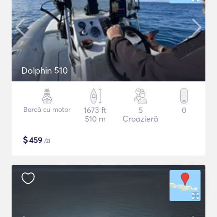
Dolphin 510
Barcă cu motor
1673 ft
5
0
510 m
Croazieră
$
459
/zi