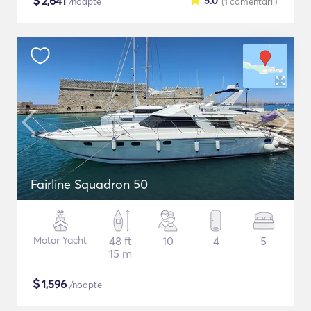
$
2,641
5.0
/noapte
(1
comentarii
)
Fairline Squadron 50
Motor Yacht
48 ft
10
4
5
15 m
$
1,596
/noapte