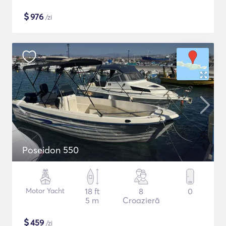
$
976
/zi
Poseidon 550
Motor Yacht
18 ft
8
0
5 m
Croazieră
$
459
/zi