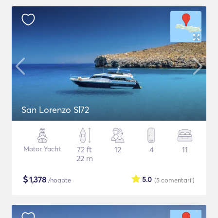
San Lorenzo Sl72
Motor Yacht
72 ft
12
4
11
22 m
$
1,378
5.0
/noapte
(5
comentarii
)