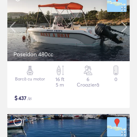
Poseidon 480cc
Barcă cu motor
16 ft
6
0
5 m
Croazieră
$
437
/zi