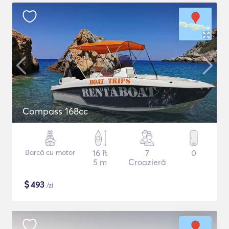
Compass 168cc
Barcă cu motor
16 ft
7
0
5 m
Croazieră
$
493
/zi