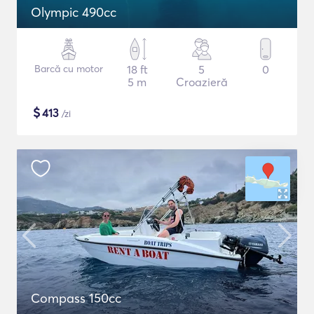
Olympic 490cc
Barcă cu motor
18 ft
5
0
5 m
Croazieră
$
413
/zi
Compass 150cc