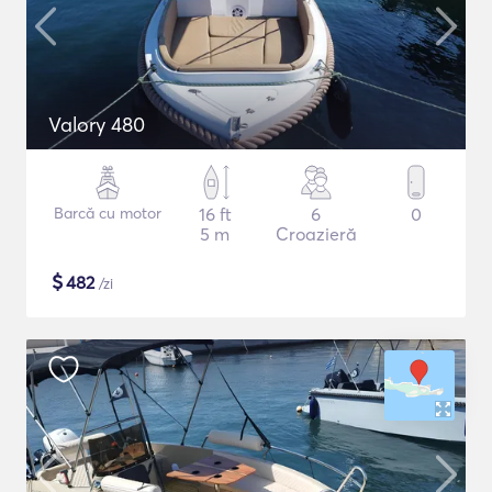
Valory 480
Barcă cu motor
16 ft
6
0
5 m
Croazieră
$
482
/zi