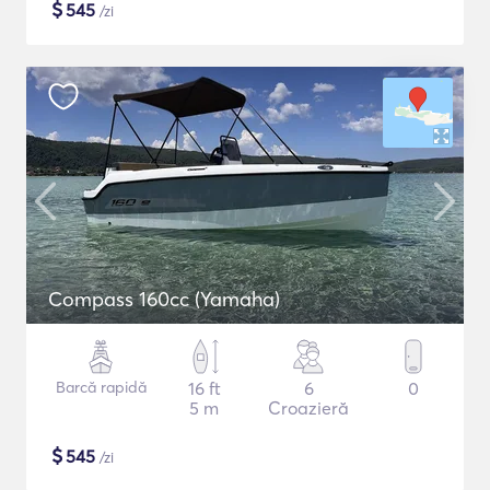
$
545
/zi
Compass 160cc (Yamaha)
Barcă rapidă
16 ft
6
0
5 m
Croazieră
$
545
/zi