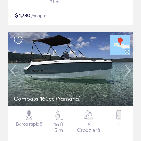
21 m
$
1,780
/noapte
Compass 160cc (Yamaha)
Barcă rapidă
16 ft
6
0
5 m
Croazieră