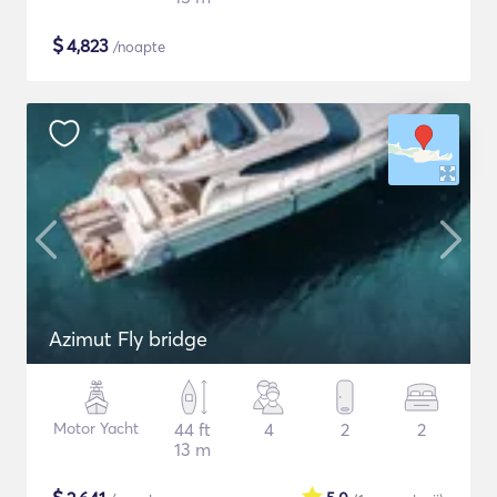
$
4,823
/noapte
Azimut Fly bridge
Motor Yacht
44 ft
4
2
2
13 m