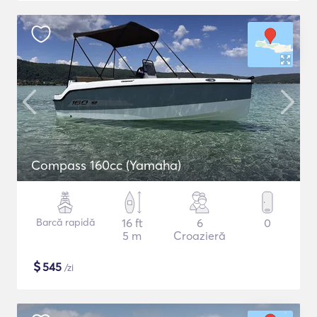
Compass 160cc (Yamaha)
Barcă rapidă
16 ft
6
0
5 m
Croazieră
$
545
/zi