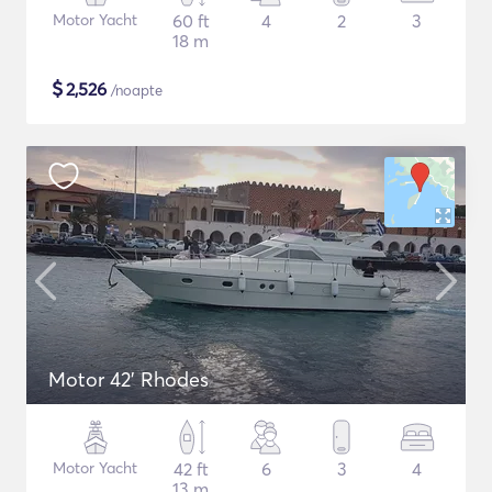
Motor Yacht
60 ft
4
2
3
18 m
$
2,526
/noapte
Motor 42' Rhodes
Motor Yacht
42 ft
6
3
4
13 m