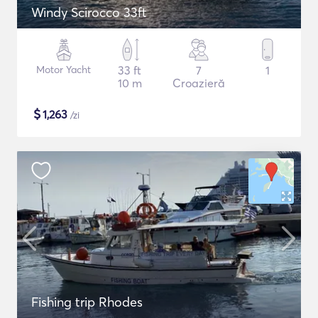
Windy Scirocco 33ft
Motor Yacht
33 ft
7
1
10 m
Croazieră
$
1,263
/zi
Fishing trip Rhodes