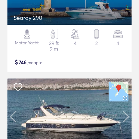
Searay 290
Motor Yacht
29 ft
4
2
4
9 m
$
746
/noapte