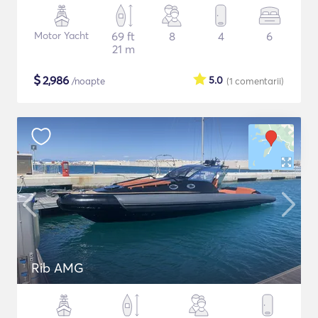
Motor Yacht
69 ft
8
4
6
21 m
$
2,986
5.0
/noapte
(1
comentarii
)
Rib AMG