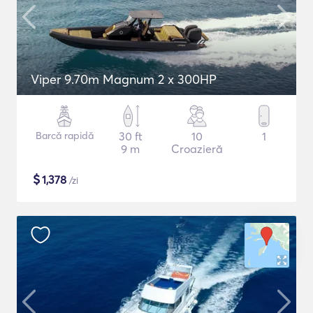
Viper 9.70m Magnum 2 x 300HP
Barcă rapidă
30 ft
10
1
9 m
Croazieră
$
1,378
/zi