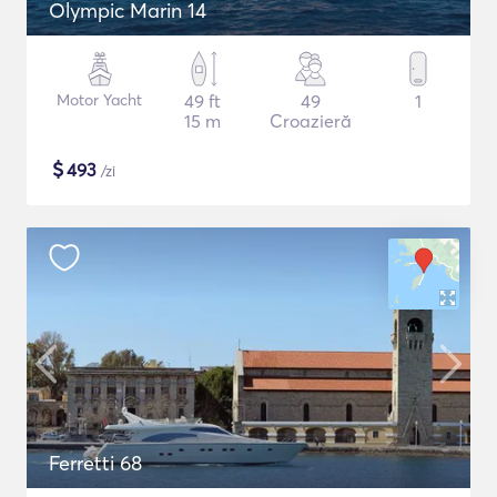
Olympic Marin 14
Motor Yacht
49 ft
49
1
15 m
Croazieră
$
493
/zi
Ferretti 68