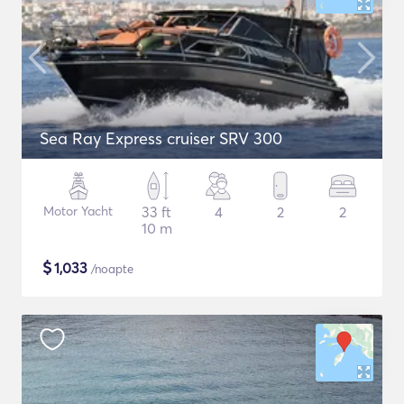
Sea Ray Express cruiser SRV 300
Motor Yacht
33 ft
4
2
2
10 m
$
1,033
/noapte