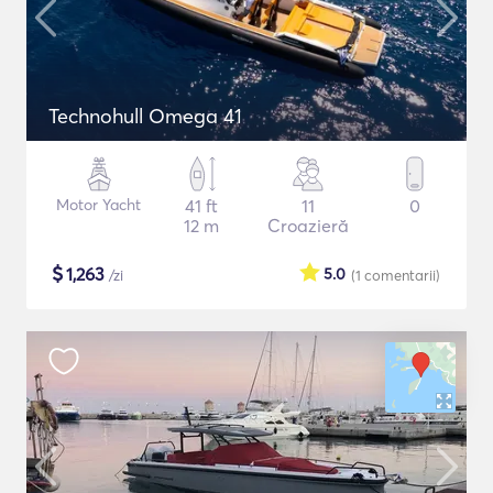
Technohull Omega 41
Motor Yacht
41 ft
11
0
12 m
Croazieră
$
1,263
5.0
/zi
(1
comentarii
)