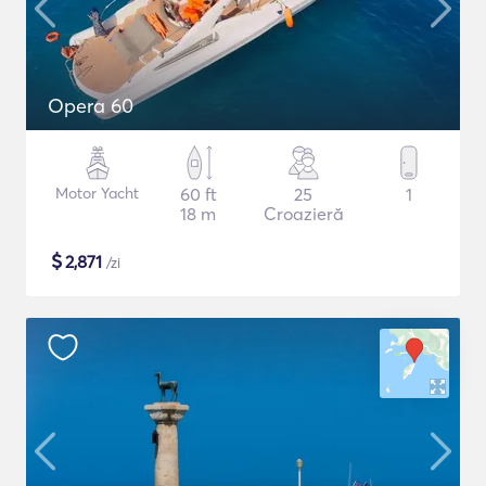
Opera 60
Motor Yacht
60 ft
25
1
18 m
Croazieră
$
2,871
/zi