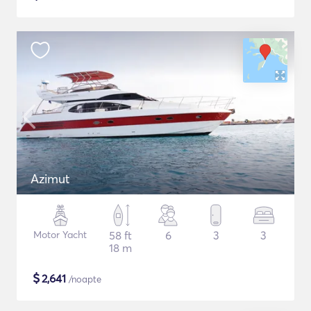
Azimut
Motor Yacht
58 ft
6
3
3
18 m
$
2,641
/noapte