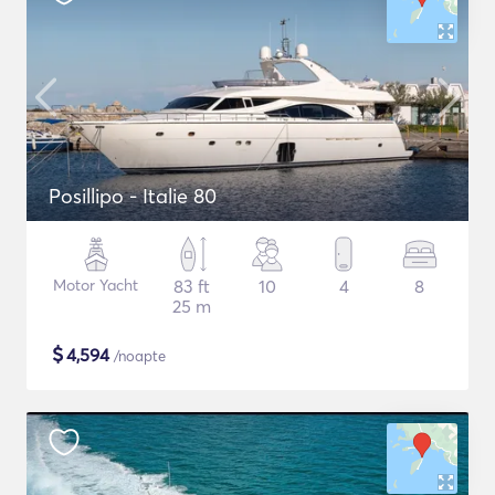
Posillipo - Italie 80
Motor Yacht
83 ft
10
4
8
25 m
$
4,594
/noapte