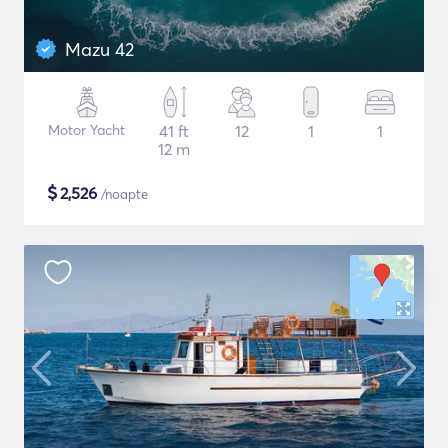
Mazu 42
Motor Yacht
41 ft
12
1
1
12 m
$
2,526
/noapte