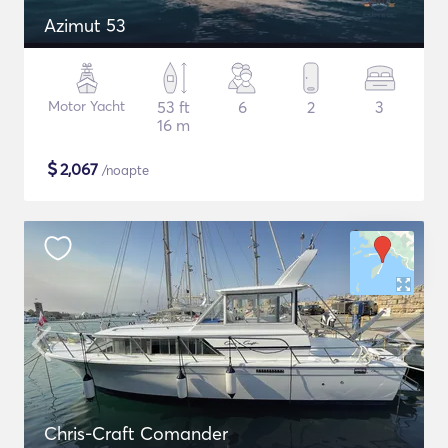
Azimut 53
Motor Yacht
53 ft
6
2
3
16 m
$
2,067
/noapte
Chris-Craft Comander