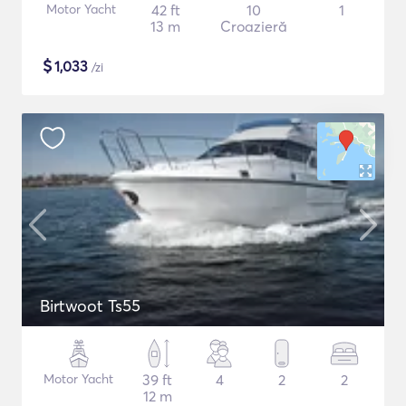
Motor Yacht
42 ft
10
1
13 m
Croazieră
$
1,033
/zi
Birtwoot Ts55
Motor Yacht
39 ft
4
2
2
12 m