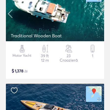
Traditional Wooden Boat
Motor Yacht
39 ft
23
1
12 m
Croazieră
$
1,378
/zi