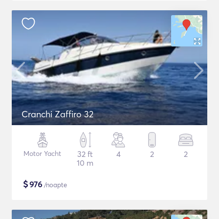
Cranchi Zaffiro 32
Motor Yacht
32 ft
4
2
2
10 m
$
976
/noapte