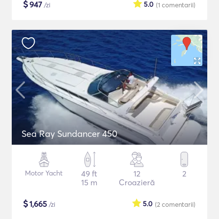
$
947
5.0
/zi
(1
comentarii
)
Sea Ray Sundancer 450
Motor Yacht
49 ft
12
2
15 m
Croazieră
$
1,665
5.0
/zi
(2
comentarii
)