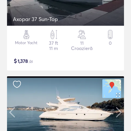
Axopar 37 Sun-Top
Motor Yacht
37 ft
11
0
11 m
Croazieră
$
1,378
/zi