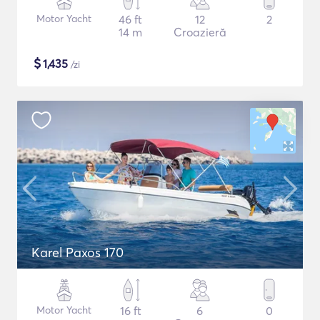
Motor Yacht
46 ft
12
2
14 m
Croazieră
$
1,435
/zi
Karel Paxos 170
Motor Yacht
16 ft
6
0