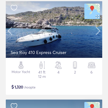
Sea Ray 410 Express Cruiser
Motor Yacht
41 ft
4
2
6
12 m
$
1,320
/noapte