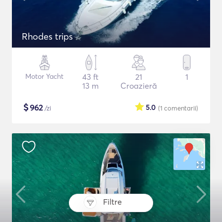
Rhodes trips
Motor Yacht
43 ft
21
1
13 m
Croazieră
$
962
5.0
/zi
(1
comentarii
)
Filtre