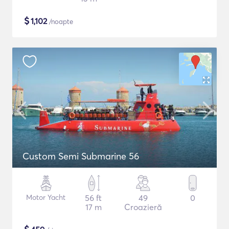
$
1,102
/noapte
Custom Semi Submarine 56
Motor Yacht
56 ft
49
0
17 m
Croazieră