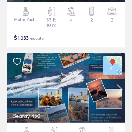
Motor Yacht
33 ft
4
2
2
10 m
$
1,033
/noapte
Searay 450