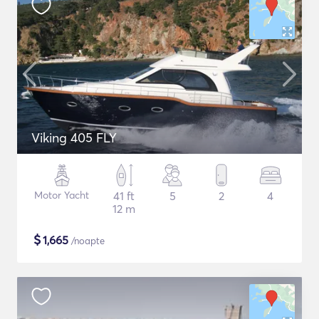
Viking 405 FLY
Motor Yacht
41 ft
5
2
4
12 m
$
1,665
/noapte