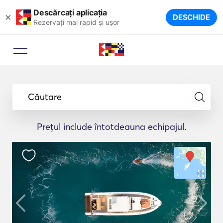
Descărcați aplicația
×
DESCHIDE
Rezervați mai rapid și ușor
Căutare
Prețul include întotdeauna echipajul.