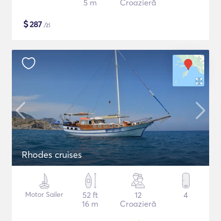
5 m
Croazieră
$
287
/zi
Rhodes cruises
Motor Sailer
52 ft
12
4
16 m
Croazieră