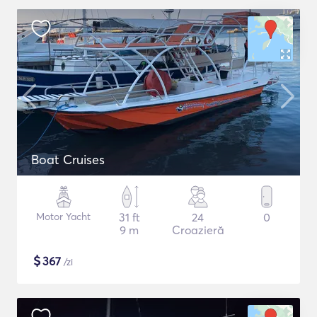
Boat Cruises
Motor Yacht
31 ft
24
0
9 m
Croazieră
$
367
/zi