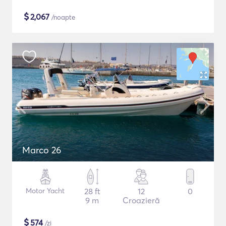
$
2,067
/noapte
Marco 26
Motor Yacht
28 ft
12
0
9 m
Croazieră
$
574
/zi