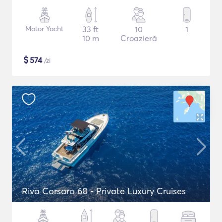
Motor Yacht
33 ft
10
1
10 m
Croazieră
$
574
/zi
Riva Corsaro 60 - Private Luxury Cruises