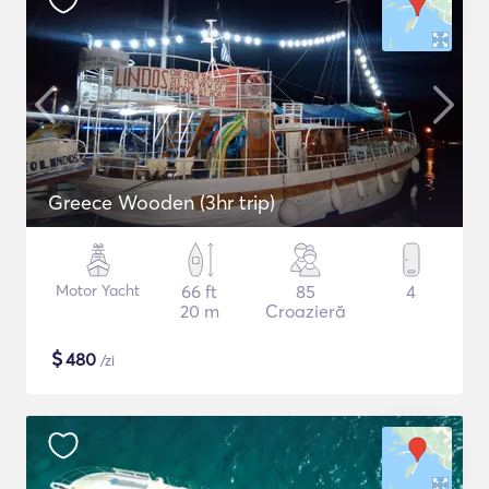
Greece Wooden (3hr trip)
Motor Yacht
66 ft
85
4
20 m
Croazieră
$
480
/zi