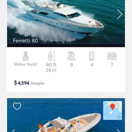
Ferretti 80
Motor Yacht
80 ft
9
4
7
24 m
$
4,594
/noapte