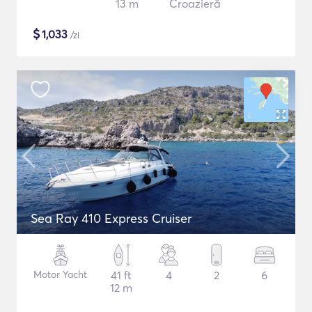
13 m
Croazieră
$
1,033
/zi
Sea Ray 410 Express Cruiser
Motor Yacht
41 ft
4
2
6
12 m