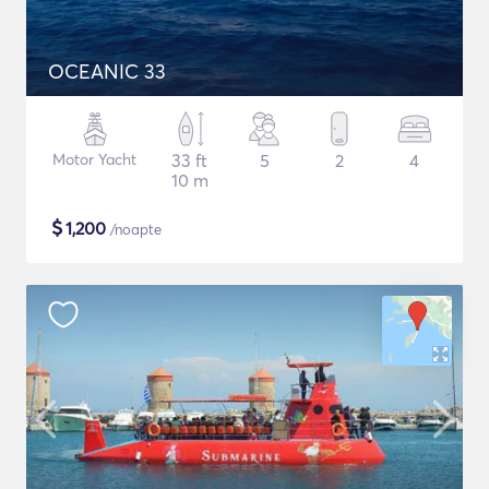
OCEANIC 33
Motor Yacht
33 ft
5
2
4
10 m
$
1,200
/noapte