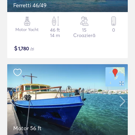
Ferretti 46/49
Motor Yacht
46 ft
15
0
14 m
Croazieră
$
1,780
/zi
Motor 56 ft