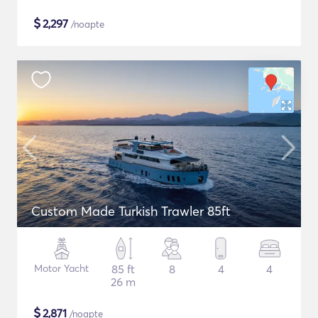
$
2,297
/noapte
Custom Made Turkish Trawler 85ft
Motor Yacht
85 ft
8
4
4
26 m
$
2,871
/noapte