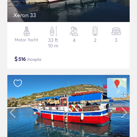
Xeron 33
Motor Yacht
33 ft
4
2
3
10 m
$
516
/noapte