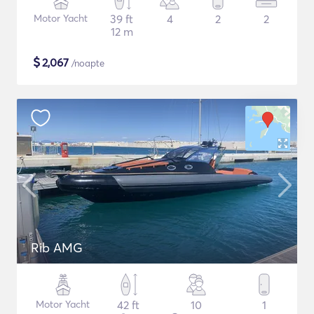
Motor Yacht
39 ft
4
2
2
12 m
$
2,067
/noapte
Rib AMG
Motor Yacht
42 ft
10
1