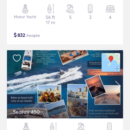
Motor Yacht
56 ft
5
3
4
17 m
$
832
/noapte
Searay 450