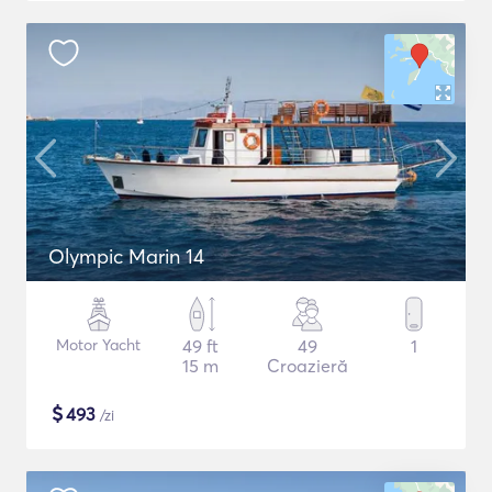
Olympic Marin 14
Motor Yacht
49 ft
49
1
15 m
Croazieră
$
493
/zi