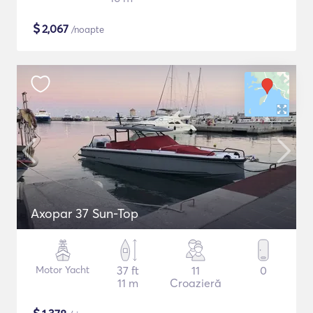
$
2,067
/noapte
Axopar 37 Sun-Top
Motor Yacht
37 ft
11
0
11 m
Croazieră