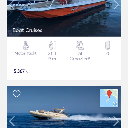
Boat Cruises
Motor Yacht
31 ft
24
0
9 m
Croazieră
$
367
/zi