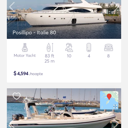
Posillipo - Italie 80
Motor Yacht
83 ft
10
4
8
25 m
$
4,594
/noapte