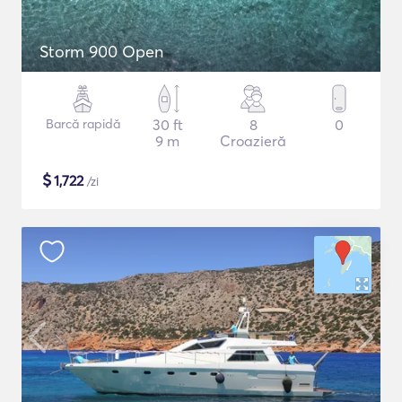
Storm 900 Open
Barcă rapidă
30 ft
8
0
9 m
Croazieră
$
1,722
/zi