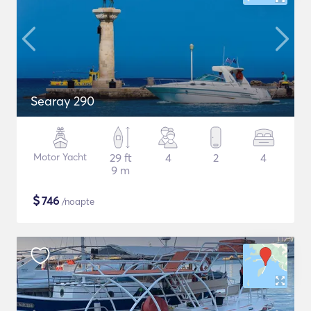
Searay 290
Motor Yacht
29 ft
4
2
4
9 m
$
746
/noapte