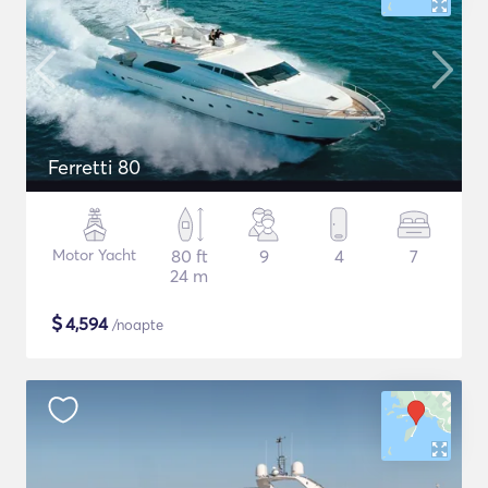
Ferretti 80
Motor Yacht
80 ft
9
4
7
24 m
$
4,594
/noapte