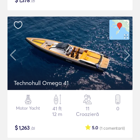
$
1,378
/zi
Technohull Omega 41
Motor Yacht
41 ft
11
0
12 m
Croazieră
$
1,263
5.0
/zi
(1
comentarii
)