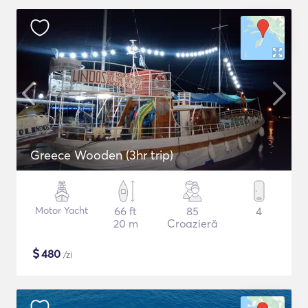
Greece Wooden (3hr trip)
Motor Yacht
66 ft
85
4
20 m
Croazieră
$
480
/zi