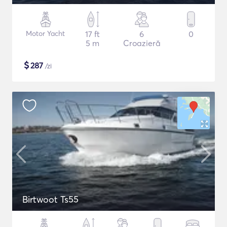
Motor Yacht
17 ft
6
0
5 m
Croazieră
$
287
/zi
Birtwoot Ts55