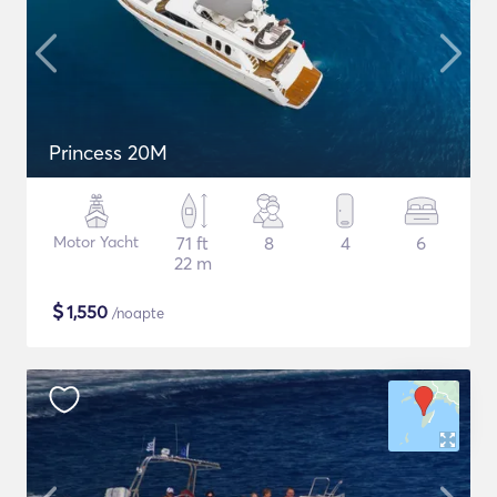
Princess 20M
Motor Yacht
71 ft
8
4
6
22 m
$
1,550
/noapte