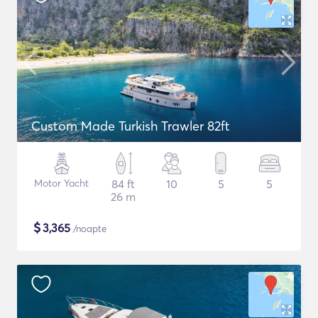
Custom Made Turkish Trawler 82ft
Motor Yacht
84 ft
10
5
5
26 m
$
3,365
/noapte