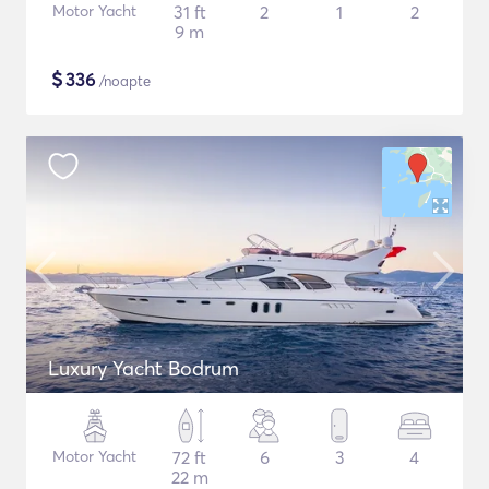
Motor Yacht
31 ft
2
1
2
9 m
$
336
/noapte
Luxury Yacht Bodrum
Motor Yacht
72 ft
6
3
4
22 m