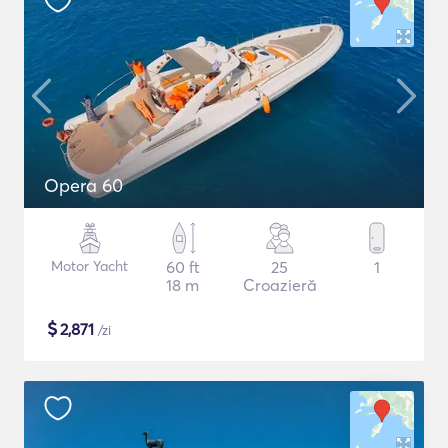
Opera 60
Motor Yacht
60 ft
25
1
18 m
Croazieră
$
2,871
/zi