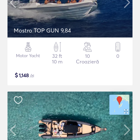
Mostro TOP GUN 9,84
Motor Yacht
32 ft
10
0
10 m
Croazieră
$
1,148
/zi