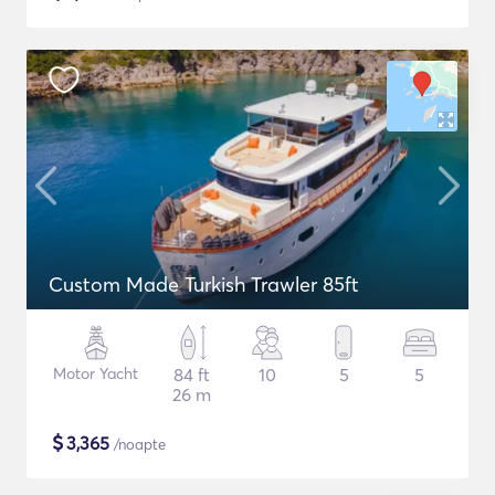
Custom Made Turkish Trawler 85ft
Motor Yacht
84 ft
10
5
5
26 m
$
3,365
/noapte