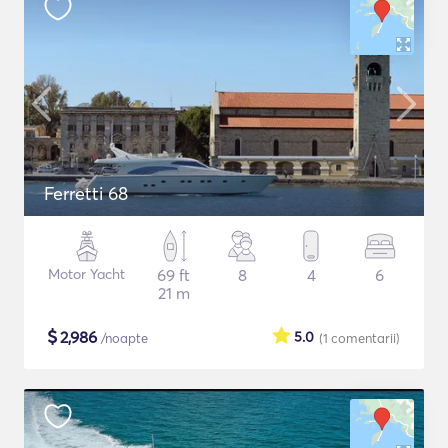
Ferretti 68
Motor Yacht
69 ft
8
4
6
21 m
$
2,986
5.0
/noapte
(1
comentarii
)