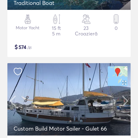
Traditional Boat
Motor Yacht
15 ft
23
0
5 m
Croazieră
$
574
/zi
Custom Build Motor Sailer - Gulet 66