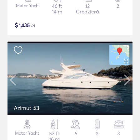
Motor Yacht
46 ft
12
2
14 m
Croazieră
$
1,435
/zi
Azimut 53
Motor Yacht
53 ft
6
2
3
16 m