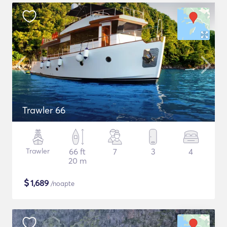
Trawler 66
Trawler
66 ft
7
3
4
20 m
$
1,689
/noapte