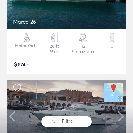
Marco 26
Motor Yacht
28 ft
12
0
9 m
Croazieră
$
574
/zi
Filtre