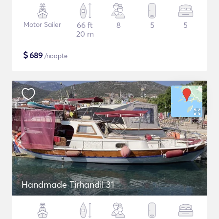
Motor Sailer
66 ft
8
5
5
20 m
$
689
/noapte
Handmade Tirhandil 31