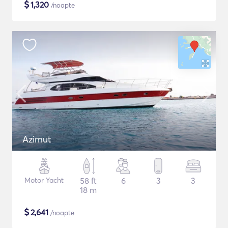
$
1,320
/noapte
Azimut
Motor Yacht
58 ft
6
3
3
18 m
$
2,641
/noapte