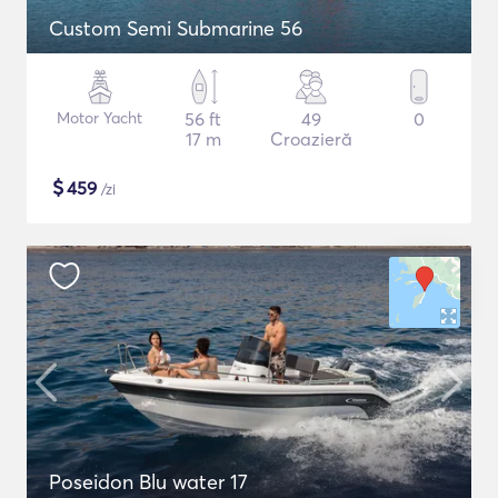
Custom Semi Submarine 56
Motor Yacht
56 ft
49
0
17 m
Croazieră
$
459
/zi
Poseidon Blu water 17