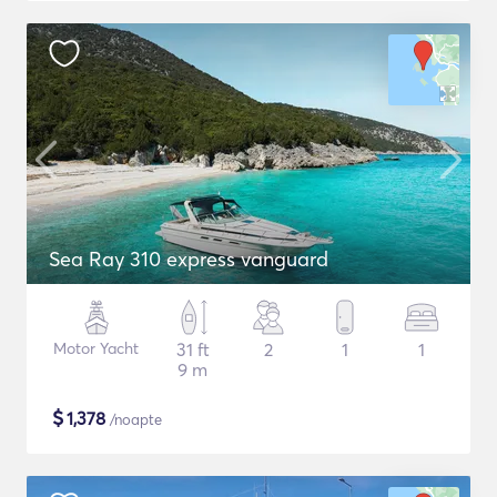
Sea Ray 310 express vanguard
Motor Yacht
31 ft
2
1
1
9 m
$
1,378
/noapte