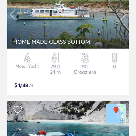
HOME MADE GLASS BOTTOM
Motor Yacht
79 ft
90
0
24 m
Croazieră
$
1,148
/zi