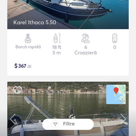
Karel Ithaca 5.50
Barcă rapidă
18 ft
6
0
5 m
Croazieră
$
367
/zi
Filtre