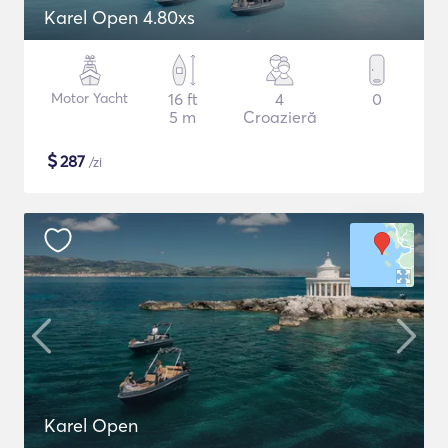
Karel Open 4.80xs
Motor Yacht
16 ft
4
0
5 m
Croazieră
$
287
/zi
Karel Open