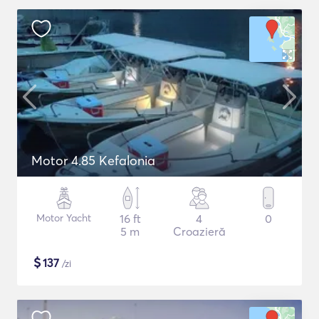
Motor 4.85 Kefalonia
Motor Yacht
16 ft
4
0
5 m
Croazieră
$
137
/zi