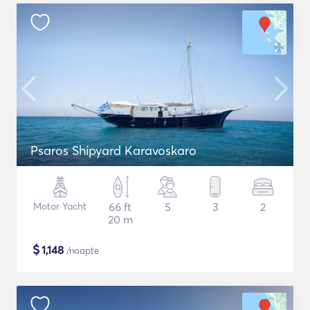
Psaros Shipyard Karavoskaro
Motor Yacht
66 ft
5
3
2
20 m
$
1,148
/noapte