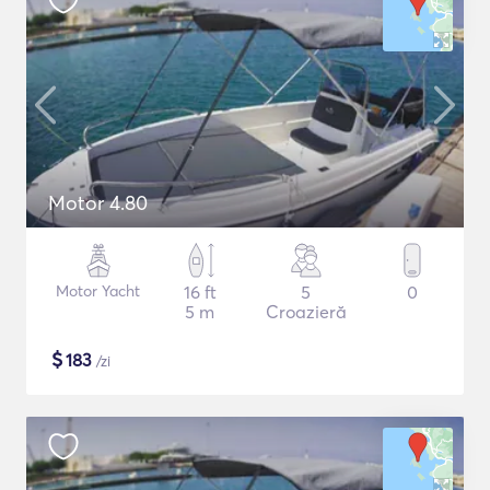
Motor 4.80
Motor Yacht
16 ft
5
0
5 m
Croazieră
$
183
/zi