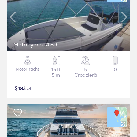
Motor yacht 4.80
Motor Yacht
16 ft
5
0
5 m
Croazieră
$
183
/zi