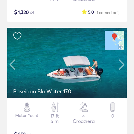
$
1,320
5.0
/zi
(1
comentarii
)
Poseidon Blu Water 170
Motor Yacht
17 ft
4
0
5 m
Croazieră