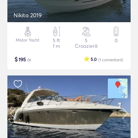
Nikita 2019
Motor Yacht
5 ft
5
0
1 m
Croazieră
$
195
5.0
/zi
(1
comentarii
)