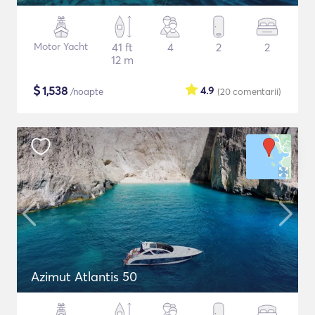
Motor Yacht
41 ft
4
2
2
12 m
$
1,538
4.9
/noapte
(20
comentarii
)
Azimut Atlantis 50