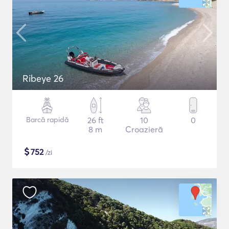
Ribeye 26
Barcă rapidă
26 ft
10
0
8 m
Croazieră
$
752
/zi