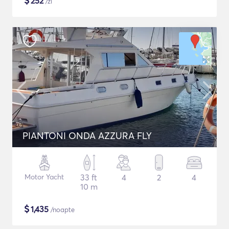
$
252
/zi
PIANTONI ONDA AZZURA FLY
Motor Yacht
33 ft
4
2
4
10 m
$
1,435
/noapte