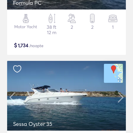
Formula PC
Motor Yacht
38 ft
2
2
1
12 m
$
1,734
/noapte
Sessa Oyster 35