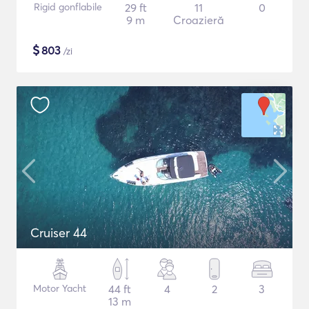
Rigid gonflabile
29 ft
11
0
9 m
Croazieră
$
803
/zi
Cruiser 44
Motor Yacht
44 ft
4
2
3
13 m