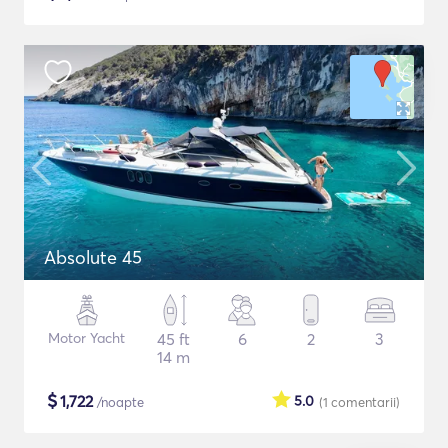
Absolute 45
Motor Yacht
45 ft
6
2
3
14 m
$
1,722
5.0
/noapte
(1
comentarii
)