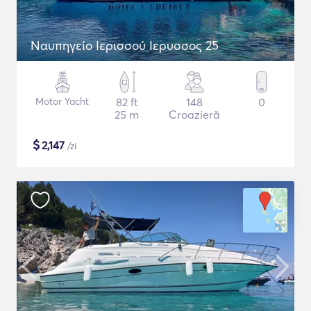
Ναυπηγείο Ιερισσού Ιερυσσος 25
Motor Yacht
82 ft
148
0
25 m
Croazieră
$
2,147
/zi