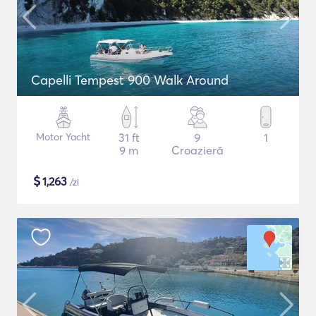
Capelli Tempest 900 Walk Around
Motor Yacht
31 ft
9
1
9 m
Croazieră
$
1,263
/zi