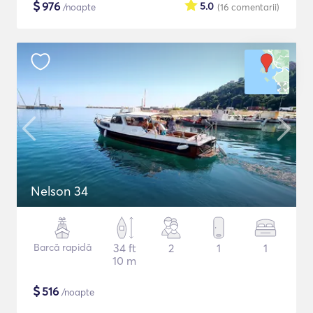
$
976
5.0
/noapte
(16
comentarii
)
Nelson 34
Barcă rapidă
34 ft
2
1
1
10 m
$
516
/noapte