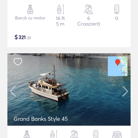
Barcă cu motor
16 ft
6
0
5 m
Croazieră
$
321
/zi
Grand Banks Style 45