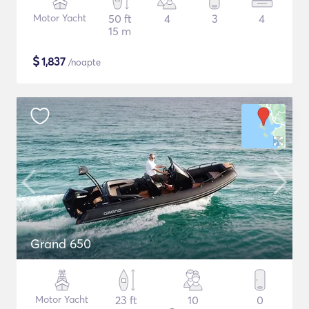
Motor Yacht
50 ft
4
3
4
15 m
$
1,837
/noapte
Grand 650
Motor Yacht
23 ft
10
0