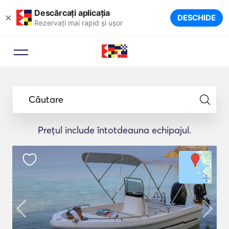
Descărcați aplicația
×
DESCHIDE
Rezervați mai rapid și ușor
Căutare
Prețul include întotdeauna echipajul.