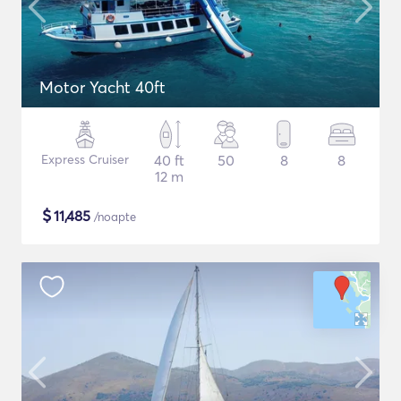
Motor Yacht 40ft
Express Cruiser
40 ft
50
8
8
12 m
$
11,485
/noapte