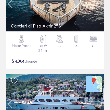
Cantieri di Pisa Akhir 25S
Motor Yacht
80 ft
8
4
6
24 m
$
4,364
/noapte