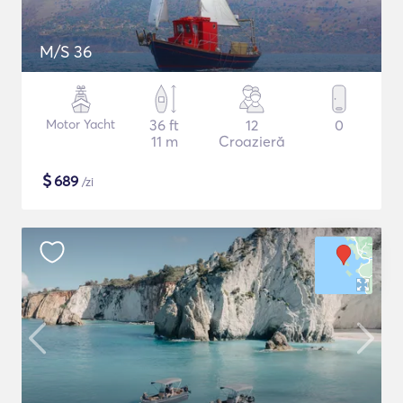
M/S 36
Motor Yacht
36 ft
12
0
11 m
Croazieră
$
689
/zi