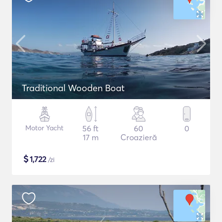
Traditional Wooden Boat
Motor Yacht
56 ft
60
0
17 m
Croazieră
$
1,722
/zi