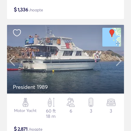
$
1,336
/noapte
President 1989
Motor Yacht
60 ft
6
3
3
18 m
$
2,871
/noapte