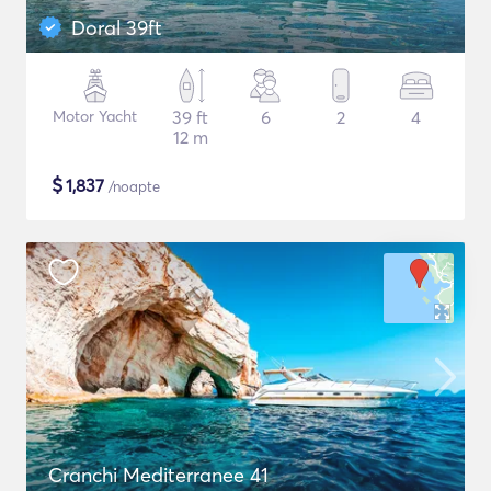
Doral 39ft
Motor Yacht
39 ft
6
2
4
12 m
$
1,837
/noapte
Cranchi Mediterranee 41