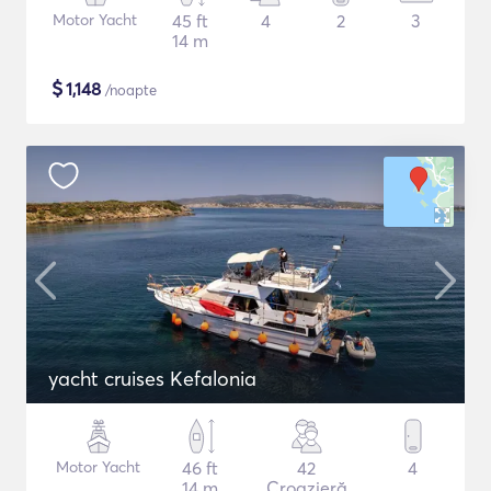
Motor Yacht
45 ft
4
2
3
14 m
$
1,148
/noapte
yacht cruises Kefalonia
Motor Yacht
46 ft
42
4
14 m
Croazieră