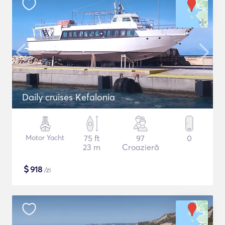
Daily cruises Kefalonia
Motor Yacht
75 ft
97
0
23 m
Croazieră
$
918
/zi