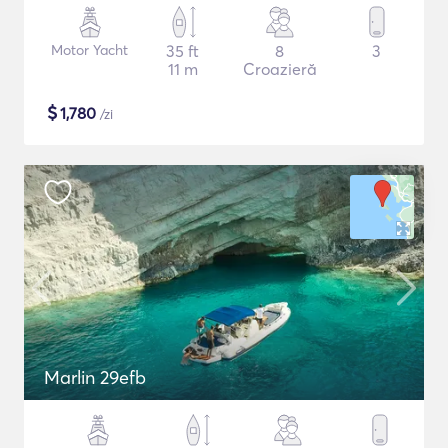
Motor Yacht
35 ft
8
3
11 m
Croazieră
$
1,780
/zi
Marlin 29efb