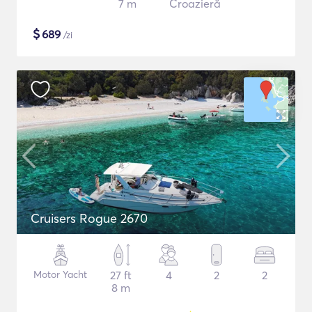
7 m
Croazieră
$
689
/zi
Cruisers Rogue 2670
Motor Yacht
27 ft
4
2
2
8 m