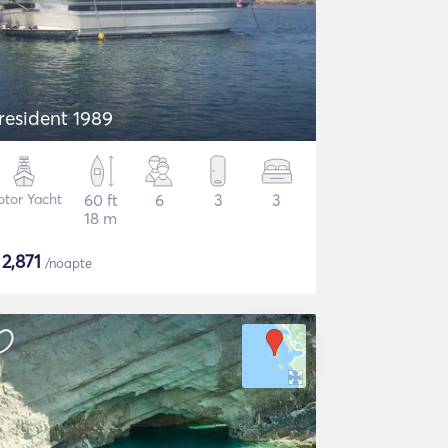
resident 1989
tor Yacht
60 ft
6
3
3
18 m
$
2,871
/noapte