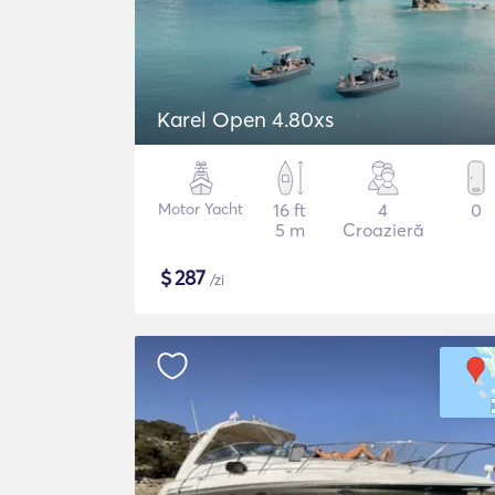
Karel Open 4.80xs
Motor Yacht
16 ft
4
0
5 m
Croazieră
$
287
/zi