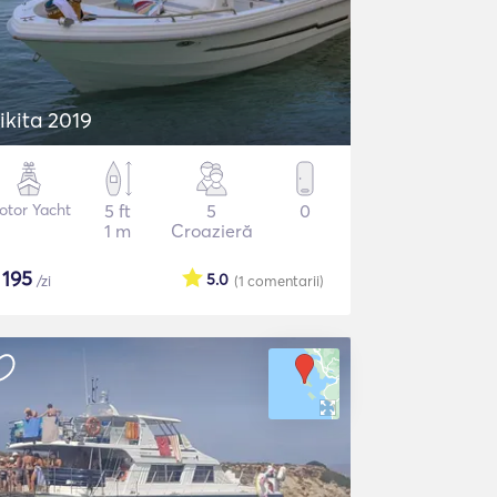
ikita 2019
otor Yacht
5 ft
5
0
1 m
Croazieră
$
195
5.0
/zi
(1
comentarii
)