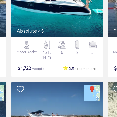
Absolute 45
P
Motor Yacht
45 ft
6
2
3
Mo
14 m
$
1,722
5.0
/noapte
(1
comentarii
)