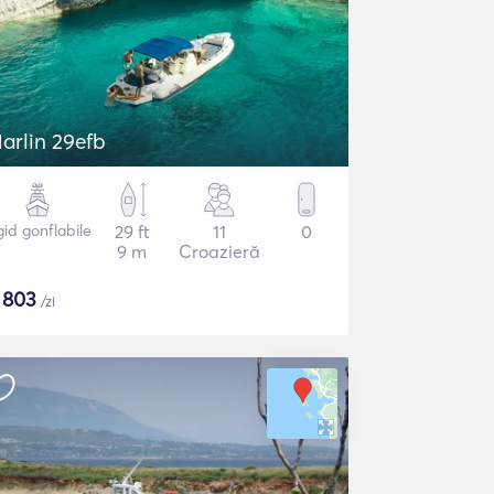
arlin 29efb
gid gonflabile
29 ft
11
0
9 m
Croazieră
$
803
/zi