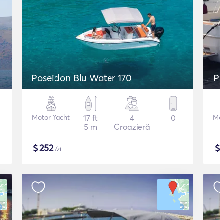
Poseidon Blu Water 170
P
Motor Yacht
17 ft
4
0
Mo
5 m
Croazieră
$
252
/zi