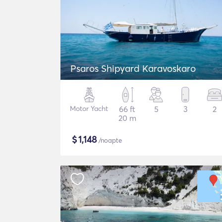
Psaros Shipyard Karavoskaro
Motor Yacht
66 ft
5
3
2
20 m
$
1,148
/noapte