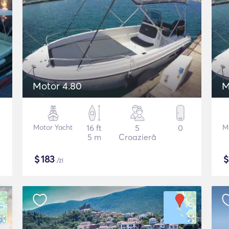
Motor 4.80
M
Motor Yacht
16 ft
5
0
M
5 m
Croazieră
$
183
/zi