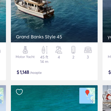
Grand Banks Style 45
y
Motor Yacht
45 ft
4
2
3
M
14 m
$
1,148
/noapte