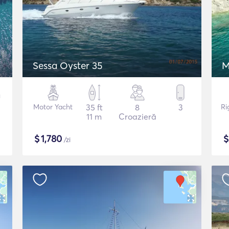
Sessa Oyster 35
M
Motor Yacht
35 ft
8
3
Ri
11 m
Croazieră
$
1,780
/zi