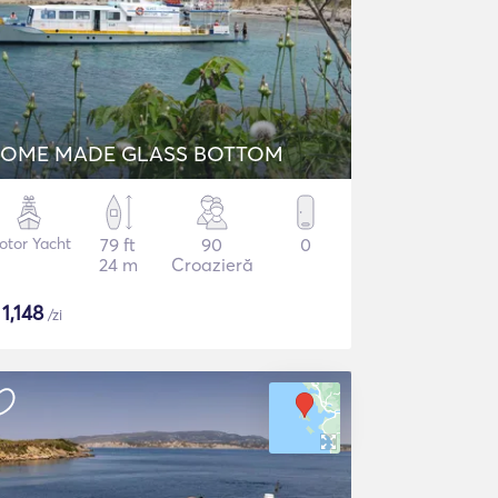
OME MADE GLASS BOTTOM
otor Yacht
79 ft
90
0
24 m
Croazieră
$
1,148
/zi