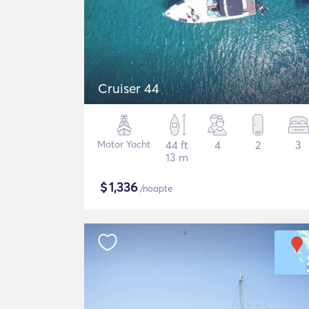
Cruiser 44
Motor Yacht
44 ft
4
2
3
13 m
$
1,336
/noapte