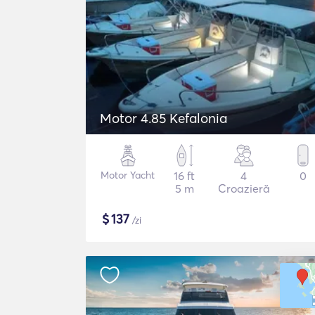
Motor 4.85 Kefalonia
Motor Yacht
16 ft
4
0
5 m
Croazieră
$
137
/zi