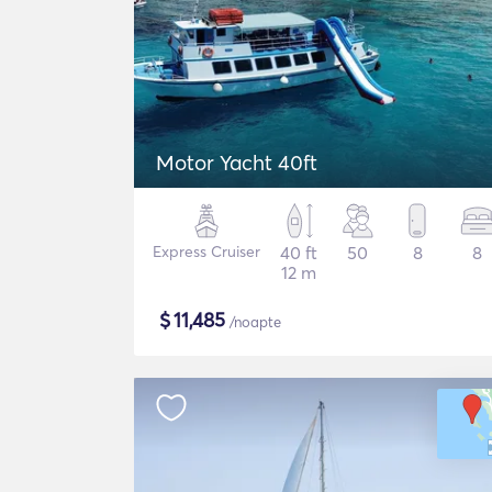
Motor Yacht 40ft
Express Cruiser
40 ft
50
8
8
12 m
$
11,485
/noapte