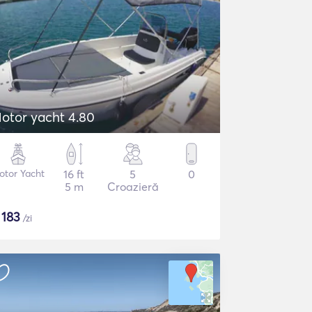
otor yacht 4.80
otor Yacht
16 ft
5
0
5 m
Croazieră
$
183
/zi