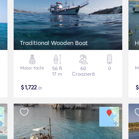
Traditional Wooden Boat
H
Motor Yacht
56 ft
60
0
M
17 m
Croazieră
$
1,722
/zi