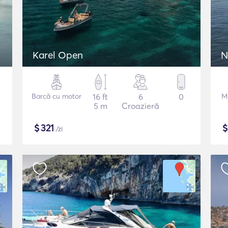
Karel Open
N
Barcă cu motor
16 ft
6
0
M
5 m
Croazieră
$
321
/zi