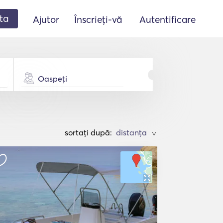
ta
Ajutor
Înscrieți-vă
Autentificare
Oaspeți
sortați după:
>