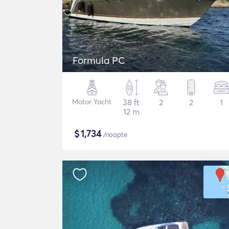
Formula PC
Motor Yacht
38 ft
2
2
1
12 m
$
1,734
/noapte