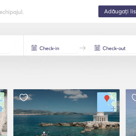
Adăugați lis
echipajul.