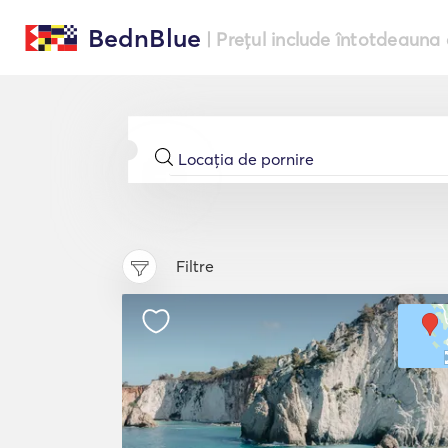
BednBlue
| Prețul include întotdeauna 
Filtre