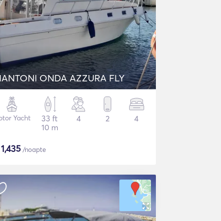
IANTONI ONDA AZZURA FLY
tor Yacht
33 ft
4
2
4
10 m
$
1,435
/noapte