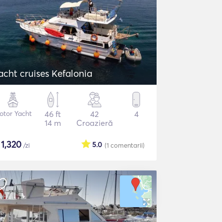
acht cruises Kefalonia
otor Yacht
46 ft
42
4
14 m
Croazieră
$
1,320
5.0
/zi
(1
comentarii
)