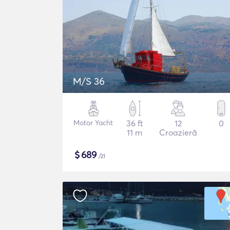
M/S 36
Motor Yacht
36 ft
12
0
11 m
Croazieră
$
689
/zi