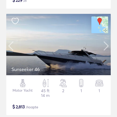
$
229
/zi
Sunseeker 46
Motor Yacht
45 ft
2
1
1
14 m
$
2,813
/noapte