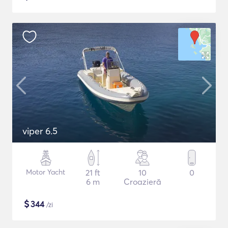
viper 6.5
Motor Yacht
21 ft
10
0
6 m
Croazieră
$
344
/zi