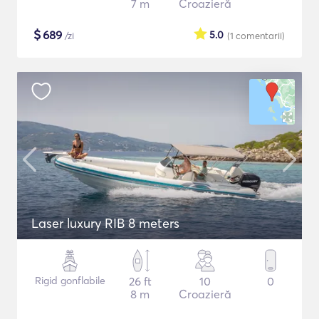
7 m
Croazieră
$
689
5.0
/zi
(1
comentarii
)
Laser luxury RIB 8 meters
Rigid gonflabile
26 ft
10
0
8 m
Croazieră