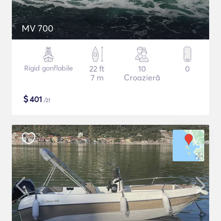
MV 700
Rigid gonflabile
22 ft
10
0
7 m
Croazieră
$
401
/zi