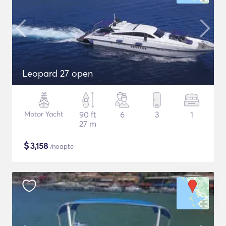
Leopard 27 open
Motor Yacht
90 ft
6
3
1
27 m
$
3,158
/noapte