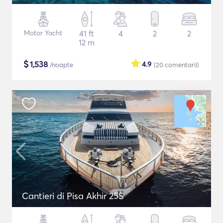
Motor Yacht
41 ft
4
2
2
12 m
$
1,538
4.9
/noapte
(20
comentarii
)
Cantieri di Pisa Akhir 25S