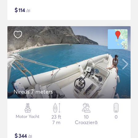
$
114
/zi
Nireus 7 meters
Motor Yacht
23 ft
10
0
7 m
Croazieră
$
344
/zi