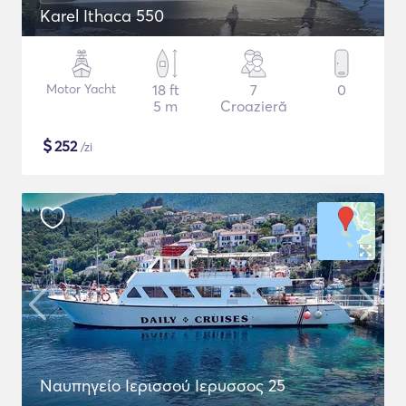
Karel Ithaca 550
Motor Yacht
18 ft
7
0
5 m
Croazieră
$
252
/zi
Ναυπηγείο Ιερισσού Ιερυσσος 25