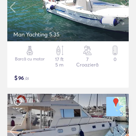
Man Yachting 5.35
Barcă cu motor
17 ft
7
0
5 m
Croazieră
$
96
/zi