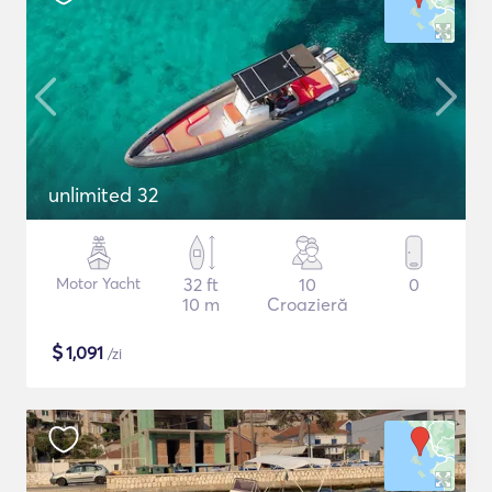
unlimited 32
Motor Yacht
32 ft
10
0
10 m
Croazieră
$
1,091
/zi