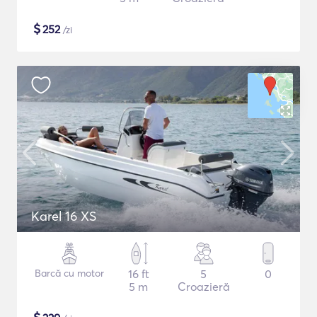
$
252
/zi
Karel 16 XS
Barcă cu motor
16 ft
5
0
5 m
Croazieră