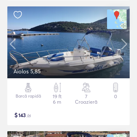
Aiolos 5,85
Barcă rapidă
19 ft
7
0
6 m
Croazieră
$
143
/zi