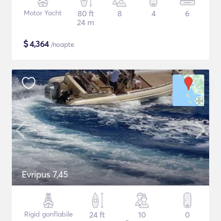
Motor Yacht
80 ft
8
4
6
24 m
$
4,364
/noapte
Evripus 7,45
Rigid gonflabile
24 ft
10
0