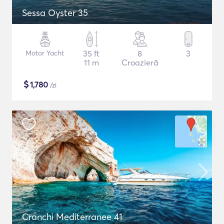
Sessa Oyster 35
Motor Yacht
35 ft
8
3
11 m
Croazieră
$
1,780
/zi
Cranchi Mediterranee 41