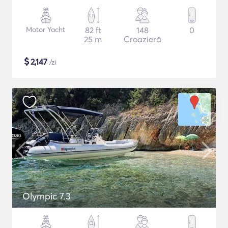
Motor Yacht
82 ft
148
0
25 m
Croazieră
$
2,147
/zi
Olympic 7.3