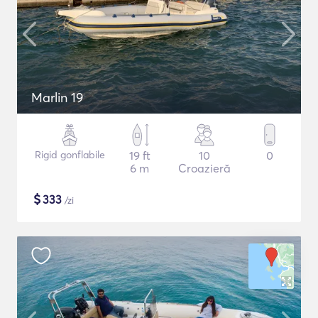
Marlin 19
Rigid gonflabile
19 ft
10
0
6 m
Croazieră
$
333
/zi