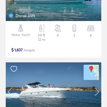
Doral 39ft
Motor Yacht
39 ft
6
2
4
12 m
$
1,837
/noapte