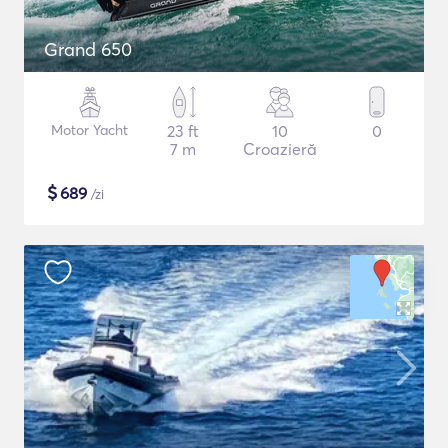
Grand 650
Motor Yacht
23 ft
10
0
7 m
Croazieră
$
689
/zi