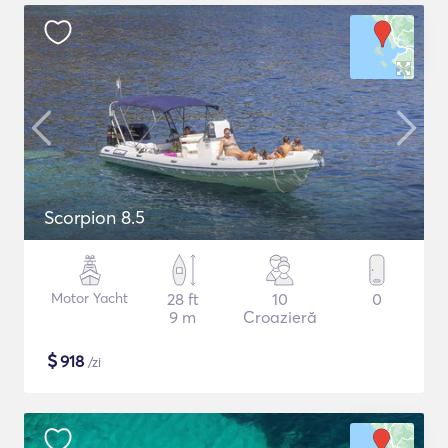
Scorpion 8.5
Motor Yacht
28 ft
10
0
9 m
Croazieră
$
918
/zi