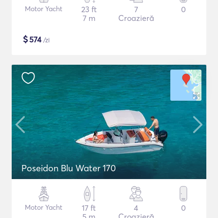
Motor Yacht
23 ft
7
0
7 m
Croazieră
$
574
/zi
Poseidon Blu Water 170
Motor Yacht
17 ft
4
0
5 m
Croazieră