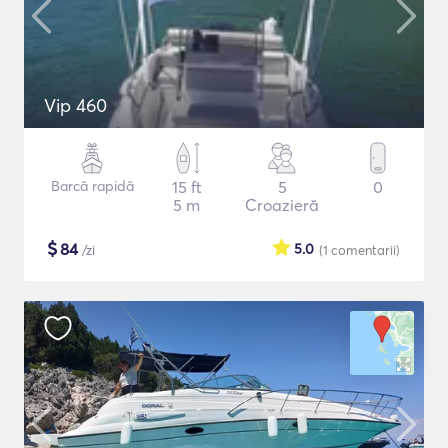
Vip 460
Barcă rapidă
15 ft
5
0
5 m
Croazieră
$
84
5.0
/zi
(1
comentarii
)