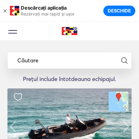
Descărcați aplicația
×
DESCHIDE
Rezervați mai rapid și ușor
Căutare
Prețul include întotdeauna echipajul.