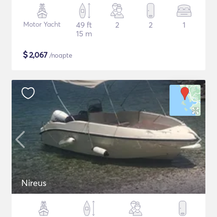
Motor Yacht
49 ft
2
2
1
15 m
$
2,067
/noapte
Nireus