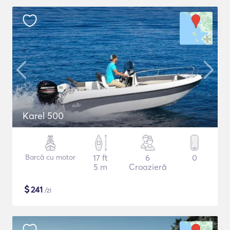
Karel 500
Barcă cu motor
17 ft
6
0
5 m
Croazieră
$
241
/zi