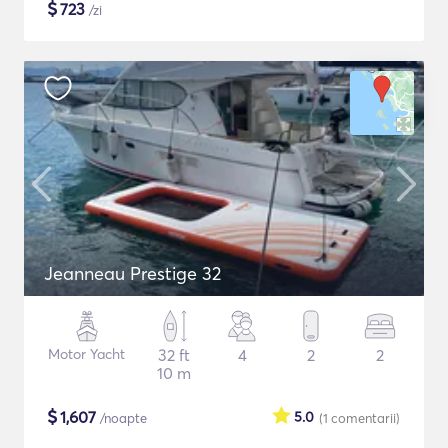
$
723
/zi
Jeanneau Prestige 32
Motor Yacht
32 ft
4
2
2
10 m
$
1,607
5.0
/noapte
(1
comentarii
)