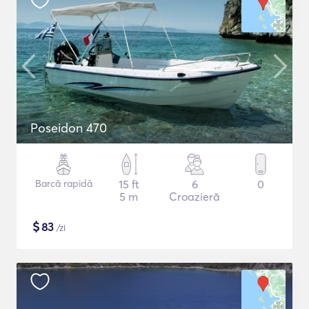
Poseidon 470
Barcă rapidă
15 ft
6
0
5 m
Croazieră
$
83
/zi