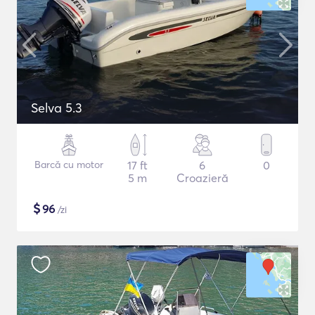
Selva 5.3
Barcă cu motor
17 ft
6
0
5 m
Croazieră
$
96
/zi