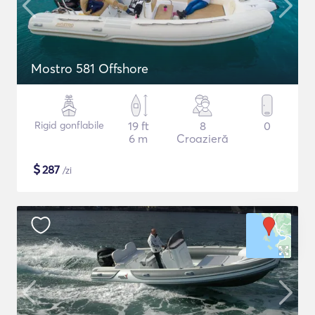
Mostro 581 Offshore
Rigid gonflabile
19 ft
8
0
6 m
Croazieră
$
287
/zi