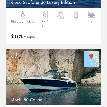
Ribco Seafarer 36 Luxury Edition
Rigid gonflabile
36 ft
2
1
1
11 m
$
1,378
/noapte
Mochi 50 Caliari