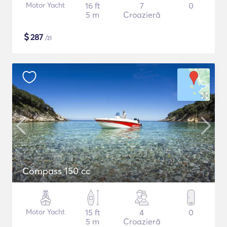
Motor Yacht
16 ft
7
0
5 m
Croazieră
$
287
/zi
Compass 150 cc
Motor Yacht
15 ft
4
0
5 m
Croazieră