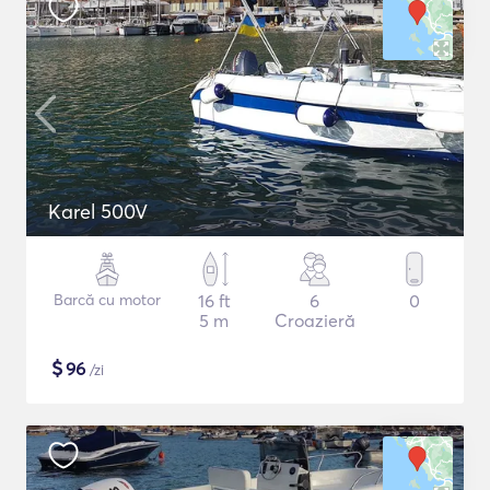
Karel 500V
Barcă cu motor
16 ft
6
0
5 m
Croazieră
$
96
/zi