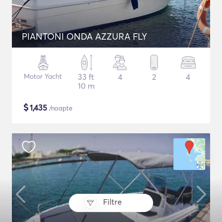
PIANTONI ONDA AZZURA FLY
Motor Yacht
33 ft
4
2
4
10 m
$
1,435
/noapte
Filtre