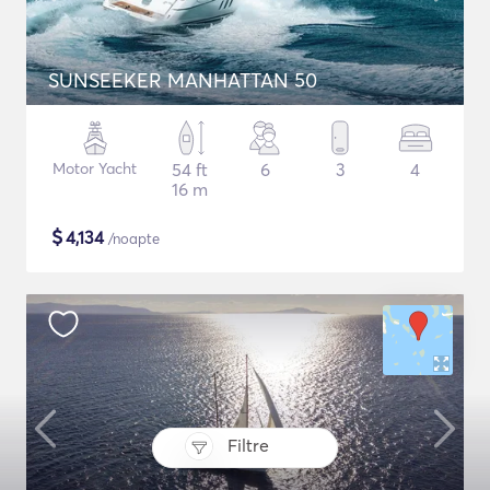
SUNSEEKER MANHATTAN 50
Motor Yacht
54 ft
6
3
4
16 m
$
4,134
/noapte
Filtre