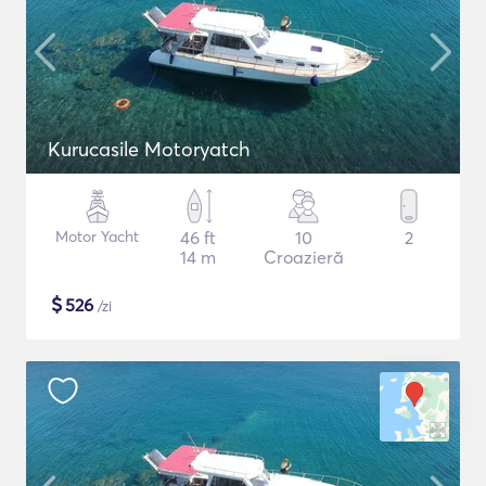
Kurucasile Motoryatch
Motor Yacht
46 ft
10
2
14 m
Croazieră
$
526
/zi