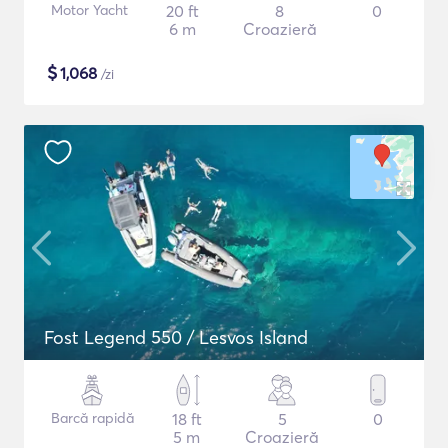
Motor Yacht
20 ft
8
0
6 m
Croazieră
$
1,068
/zi
Fost Legend 550 / Lesvos Island
Barcă rapidă
18 ft
5
0
5 m
Croazieră