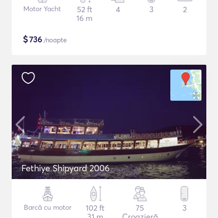
Motor Yacht
52 ft
4
3
2
16 m
$
736
/noapte
Fethiye Shipyard 2006
Barcă cu motor
102 ft
75
3
31 m
Croazieră