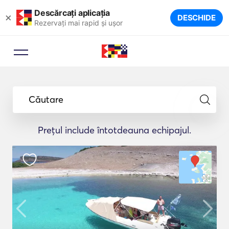
Descărcați aplicația
×
DESCHIDE
Rezervați mai rapid și ușor
Căutare
Prețul include întotdeauna echipajul.