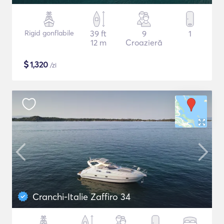
Rigid gonflabile
39 ft
9
1
12 m
Croazieră
$
1,320
/zi
Cranchi-Italie Zaffiro 34