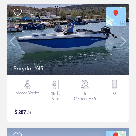
Parydor Y45
Motor Yacht
16 ft
6
0
5 m
Croazieră
$
287
/zi