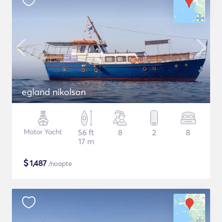
egland nikolson
Motor Yacht
56 ft
8
2
8
17 m
$
1,487
/noapte