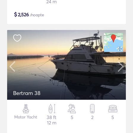
24 m
$
2,526
/noapte
Bertram 38
Motor Yacht
38 ft
5
2
5
12 m