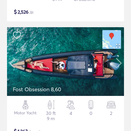
$
2,526
/zi
Fost Obsession 8,60
Motor Yacht
30 ft
4
0
2
9 m