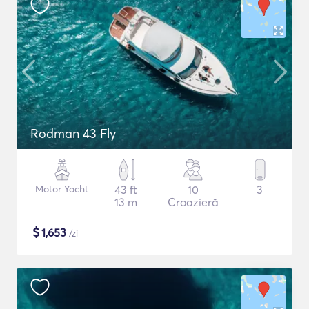
Rodman 43 Fly
Motor Yacht
43 ft
10
3
13 m
Croazieră
$
1,653
/zi