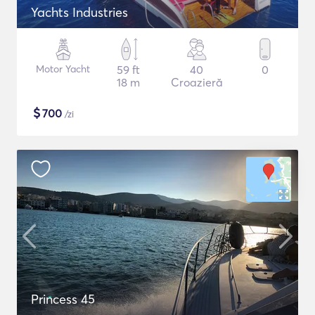
Yachts Industries
Motor Yacht
59 ft
40
0
18 m
Croazieră
$
700
/zi
Princess 45