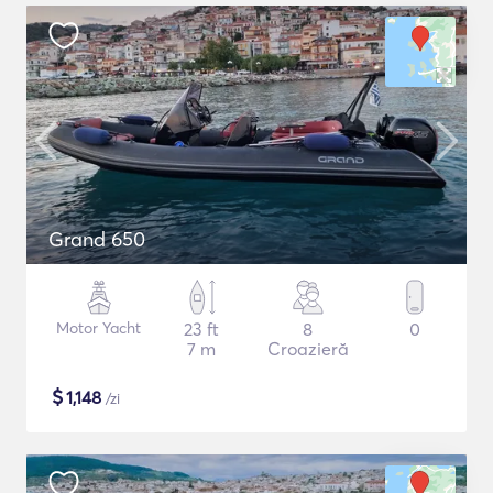
Grand 650
Motor Yacht
23 ft
8
0
7 m
Croazieră
$
1,148
/zi