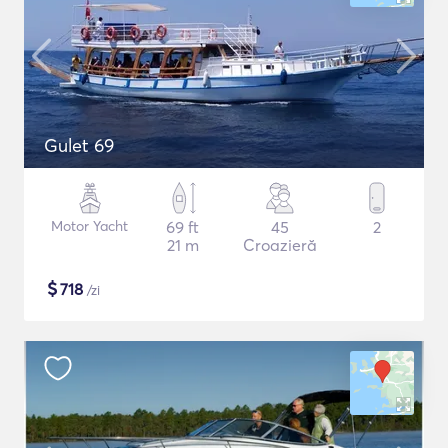
Gulet 69
Motor Yacht
69 ft
45
2
21 m
Croazieră
$
718
/zi