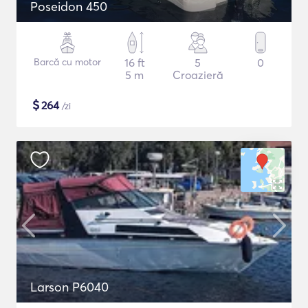
Poseidon 450
Barcă cu motor
16 ft
5
0
5 m
Croazieră
$
264
/zi
Larson P6040