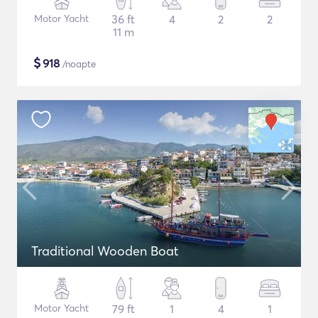
Motor Yacht
36 ft
4
2
2
11 m
$
918
/noapte
Traditional Wooden Boat
Motor Yacht
79 ft
1
4
1