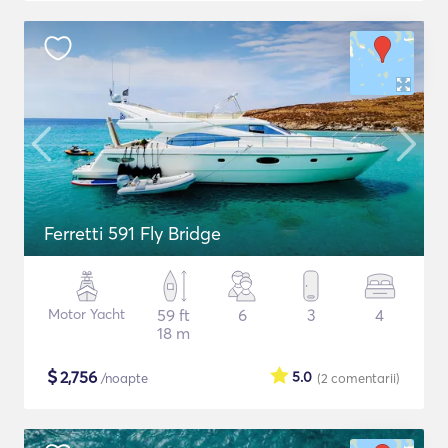
Ferretti 591 Fly Bridge
Motor Yacht
59 ft
6
3
4
18 m
$
2,756
5.0
/noapte
(2
comentarii
)