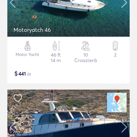
Motoryatch 46
Motor Yacht
46 ft
10
2
14 m
Croazieră
$
441
/zi