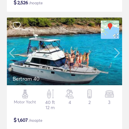
$
2,526
/noapte
Bertram 40
Motor Yacht
40 ft
4
2
3
12 m
$
1,607
/noapte