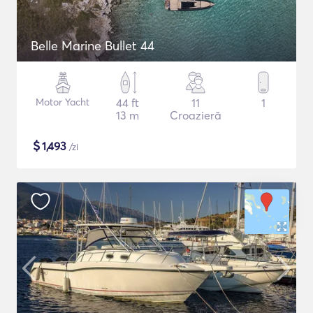
Belle Marine Bullet 44
Motor Yacht
44 ft
11
1
13 m
Croazieră
$
1,493
/zi