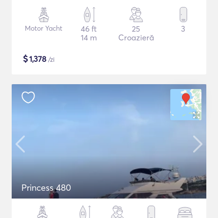
Motor Yacht
46 ft
25
3
14 m
Croazieră
$
1,378
/zi
Princess 480