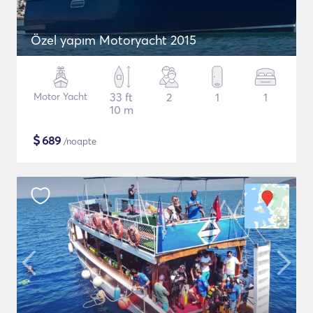
Özel yapım Motoryacht 2015
Motor Yacht
33 ft
2
1
1
10 m
$
689
/noapte