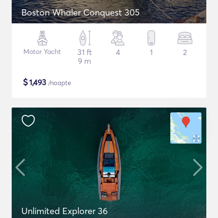
Boston Whaler Conquest 305
Motor Yacht
31 ft
4
1
2
9 m
$
1,493
/noapte
Unlimited Explorer 36