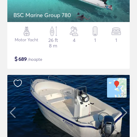
BSC Marine Group 780
Motor Yacht
26 ft
4
1
1
8 m
$
689
/noapte