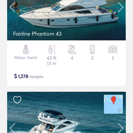
Fairline Phantom 43
Motor Yacht
43 ft
4
2
2
13 m
$
1,378
/noapte