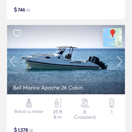
$
746
/zi
Bell Marine Apache 26 Cabin
Barcă cu motor
25 ft
8
1
8 m
Croazieră
$
1,378
/zi