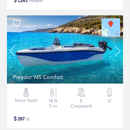
$
1,263
/noapte
Parydor Y45 Comfort
Motor Yacht
18 ft
5
0
5 m
Croazieră
$
287
/zi