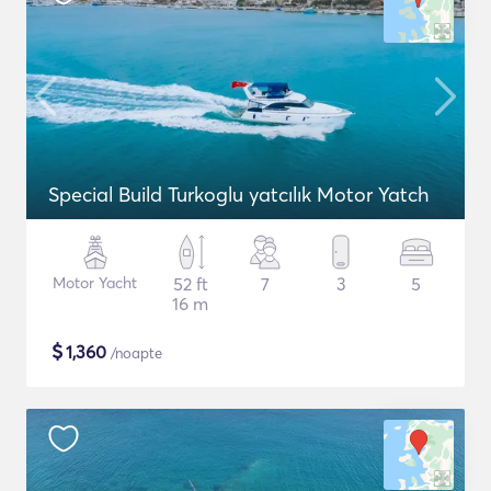
Special Build Turkoglu yatcılık Motor Yatch
Motor Yacht
52 ft
7
3
5
16 m
$
1,360
/noapte