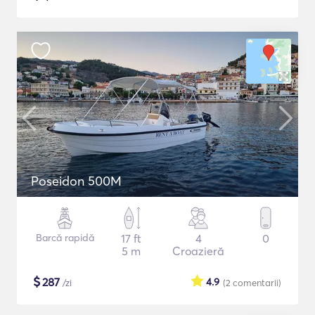
Poseidon 500M
Barcă rapidă
17 ft
4
0
5 m
Croazieră
$
287
4.9
/zi
(2
comentarii
)