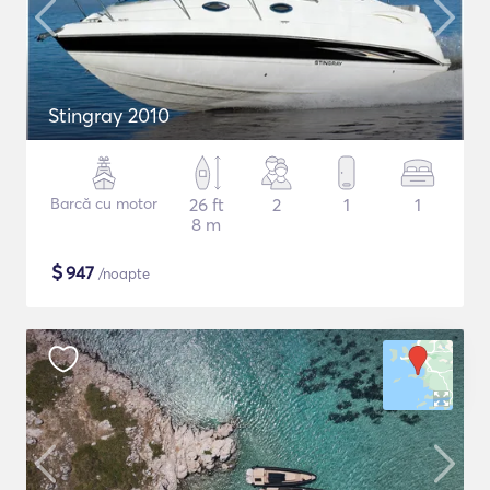
Stingray 2010
Barcă cu motor
26 ft
2
1
1
8 m
$
947
/noapte