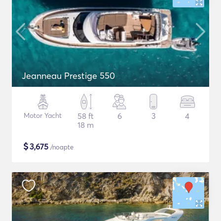
Jeanneau Prestige 550
Motor Yacht
58 ft
6
3
4
18 m
$
3,675
/noapte