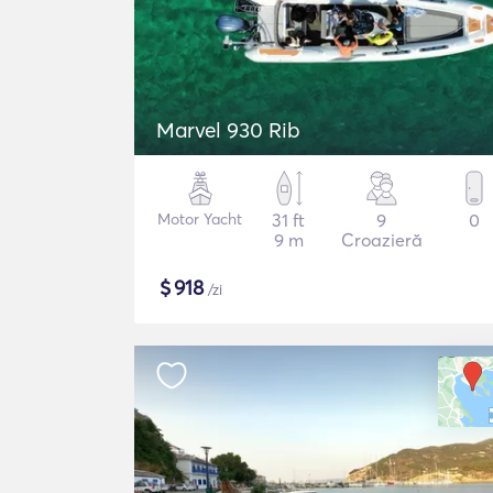
Marvel 930 Rib
Motor Yacht
31 ft
9
0
9 m
Croazieră
$
918
/zi