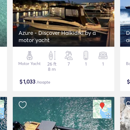
Azure - Discover Halkidiki by α
D
motor yacht
a
Motor Yacht
26 ft
7
1
1
B
8 m
$
1,033
/noapte