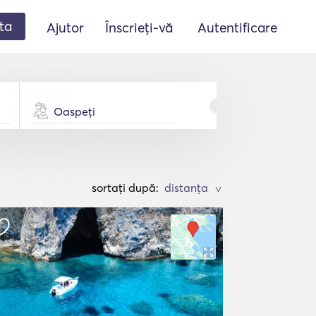
ta
Ajutor
Înscrieți-vă
Autentificare
Oaspeți
sortați după:
>