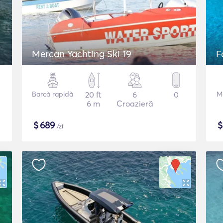
Mercan Yachting Ski 19
F
Barcă rapidă
20 ft
6
0
M
6 m
Croazieră
$
689
/zi