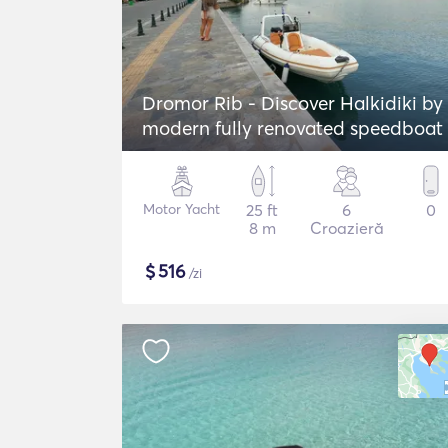
Dromor Rib - Discover Halkidiki by
modern fully renovated speedboat
Motor Yacht
25 ft
6
0
8 m
Croazieră
$
516
/zi