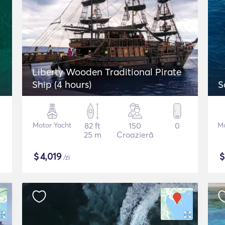
Liberty Wooden Traditional Pirate
Ship (4 hours)
S
Motor Yacht
82 ft
150
0
Mo
25 m
Croazieră
$
4,019
/zi