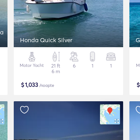
 a
Honda Quick Silver
G
Motor Yacht
21 ft
6
1
1
M
6 m
$
1,033
/noapte