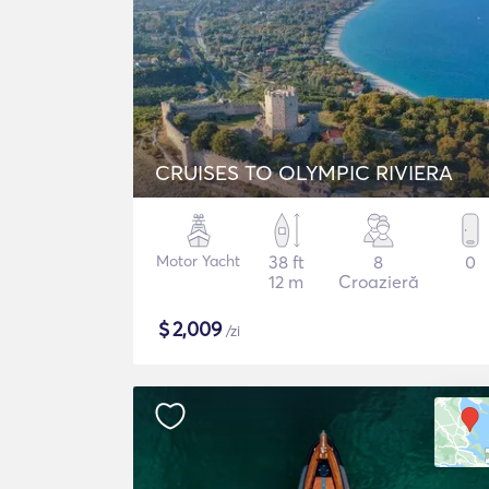
CRUISES TO OLYMPIC RIVIERA
Motor Yacht
38 ft
8
0
12 m
Croazieră
$
2,009
/zi