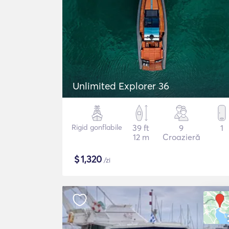
Unlimited Explorer 36
Rigid gonflabile
39 ft
9
1
12 m
Croazieră
$
1,320
/zi