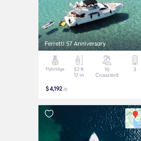
Ferretti 57 Anniversary
Flybridge
57 ft
10
3
17 m
Croazieră
$
4,192
/zi