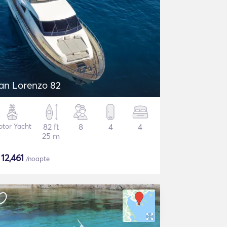
an Lorenzo 82
tor Yacht
82 ft
8
4
4
25 m
$
12,461
/noapte