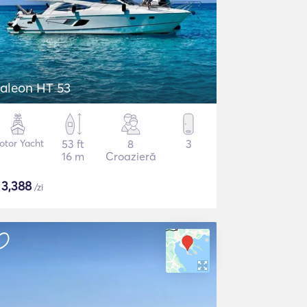
aleon HT 53
otor Yacht
53 ft
8
3
16 m
Croazieră
$
3,388
/zi