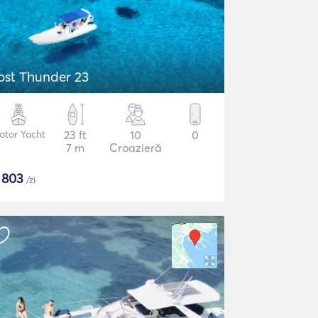
ost Thunder 23
otor Yacht
23 ft
10
0
7 m
Croazieră
$
803
/zi