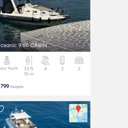
ceanic 9.60 CABIN
tor Yacht
33 ft
4
2
2
10 m
$
799
/noapte