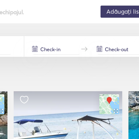
Adăugați lis
echipajul.