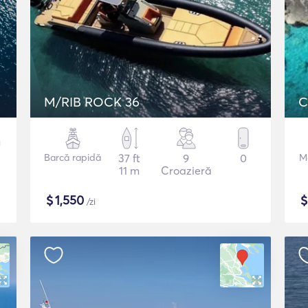
M/RIB ROCK 36
C
Barcă rapidă
37 ft
9
0
M
11 m
Croazieră
$
1,550
/zi