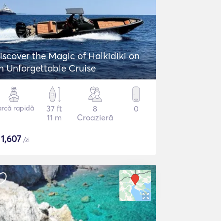
iscover the Magic of Halkidiki on
n Unforgettable Cruise
arcă rapidă
37 ft
8
0
11 m
Croazieră
$
1,607
/zi