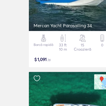
Mercan Yacht Parasailing 34
Barcă rapidă
33 ft
15
0
10 m
Croazieră
$
1,091
/zi