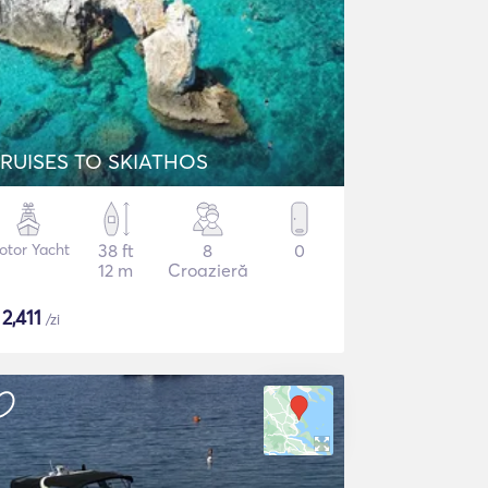
RUISES TO SKIATHOS
otor Yacht
38 ft
8
0
12 m
Croazieră
$
2,411
/zi