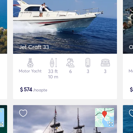
Jet Craft 33
O
Motor Yacht
33 ft
6
3
3
Mo
10 m
$
574
/noapte