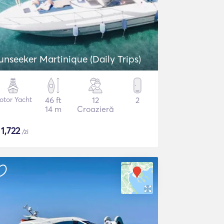
unseeker Martinique (Daily Trips)
otor Yacht
46 ft
12
2
14 m
Croazieră
$
1,722
/zi