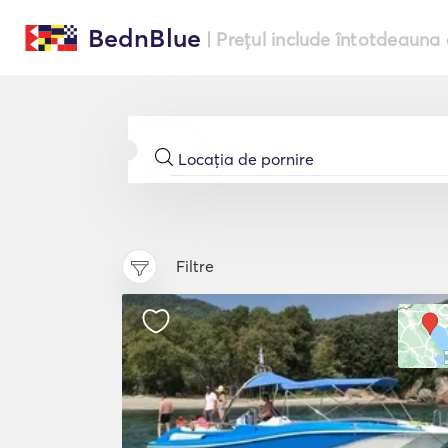
BednBlue
| Prețul include întotdeauna 
Filtre