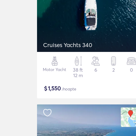
Cruises Yachts 340
Motor Yacht
38 ft
6
2
0
12 m
$
1,550
/noapte