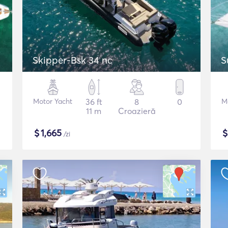
Skipper-Bsk 34 nc
S
Motor Yacht
36 ft
8
0
M
11 m
Croazieră
$
1,665
/zi