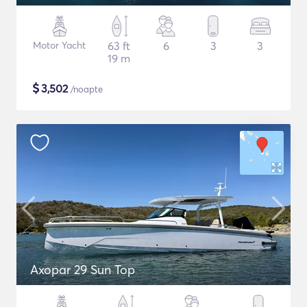
Motor Yacht
63 ft
6
3
3
19 m
$
3,502
/noapte
Axopar 29 Sun Top