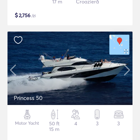
17 m
Croazieră
$
2,756
/zi
Princess 50
Motor Yacht
50 ft
4
3
3
15 m