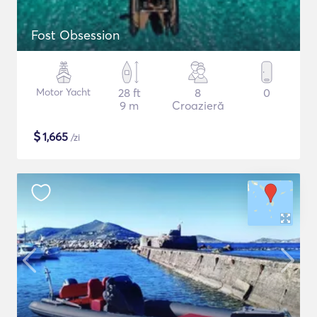
Fost Obsession
Motor Yacht
28 ft
8
0
9 m
Croazieră
$
1,665
/zi