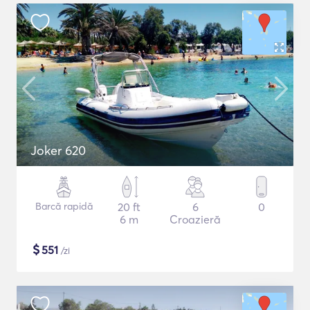
Joker 620
Barcă rapidă
20 ft
6
0
6 m
Croazieră
$
551
/zi