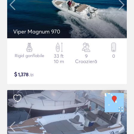
Viper Magnum 970
Rigid gonflabile
33 ft
9
0
10 m
Croazieră
$
1,378
/zi