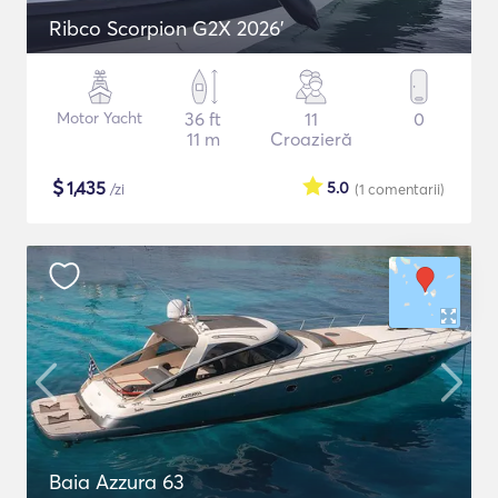
Ribco Scorpion G2X 2026'
Motor Yacht
36 ft
11
0
11 m
Croazieră
$
1,435
5.0
/zi
(1
comentarii
)
Baia Azzura 63