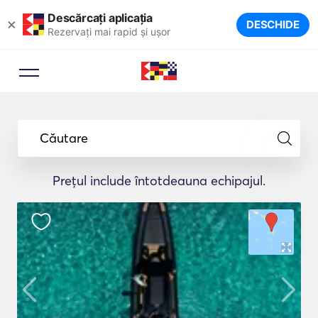
Descărcați aplicația
×
DESCHIDE
Rezervați mai rapid și ușor
Căutare
Prețul include întotdeauna echipajul.