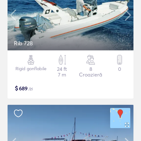
Rib 728
Rigid gonflabile
24 ft
8
0
7 m
Croazieră
$
689
/zi