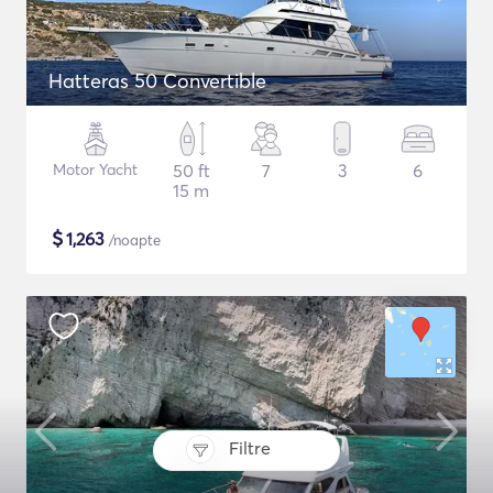
Hatteras 50 Convertible
Motor Yacht
50 ft
7
3
6
15 m
$
1,263
/noapte
Filtre