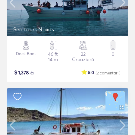
Sea tours Naxos
Deck Boat
46 ft
22
0
14 m
Croazieră
$
1,378
5.0
/zi
(2
comentarii
)