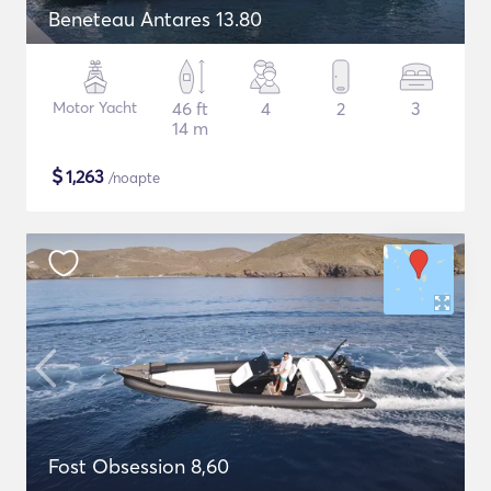
Beneteau Antares 13.80
Motor Yacht
46 ft
4
2
3
14 m
$
1,263
/noapte
Fost Obsession 8,60