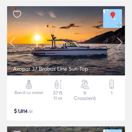
Axopar 37 Brabus Line Sun-Top
Barcă cu motor
37 ft
9
1
11 m
Croazieră
$
1,814
/zi