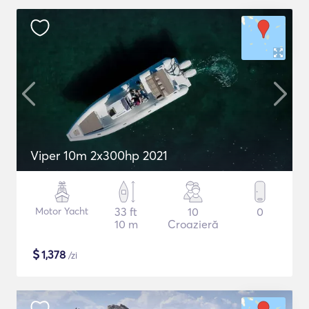
Viper 10m 2x300hp 2021
Motor Yacht
33 ft
10
0
10 m
Croazieră
$
1,378
/zi