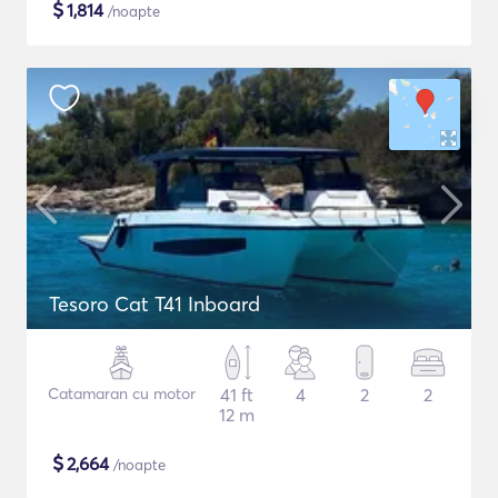
$
1,814
/noapte
Tesoro Cat T41 Inboard
Catamaran cu motor
41 ft
4
2
2
12 m
$
2,664
/noapte