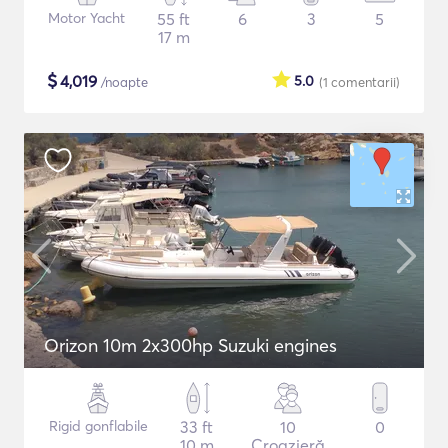
Motor Yacht
55 ft
6
3
5
17 m
$
4,019
5.0
/noapte
(1
comentarii
)
Orizon 10m 2x300hp Suzuki engines
Rigid gonflabile
33 ft
10
0
10 m
Croazieră