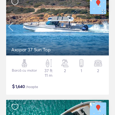
Axopar 37 Sun Top
Barcă cu motor
37 ft
2
1
2
11 m
$
1,640
/noapte