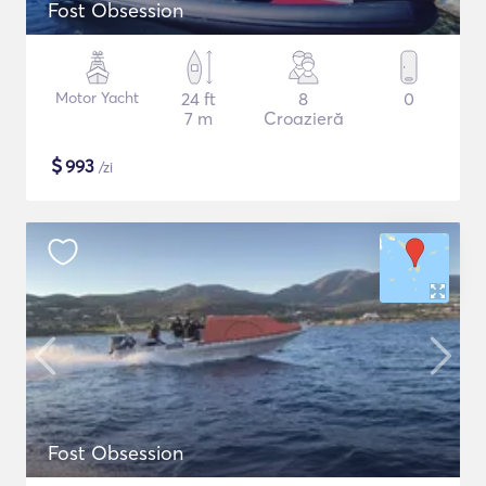
Fost Obsession
Motor Yacht
24 ft
8
0
7 m
Croazieră
$
993
/zi
Fost Obsession