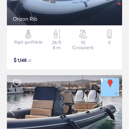
Orizon Rib
Rigid gonflabile
26 ft
10
0
8 m
Croazieră
$
1,148
/zi