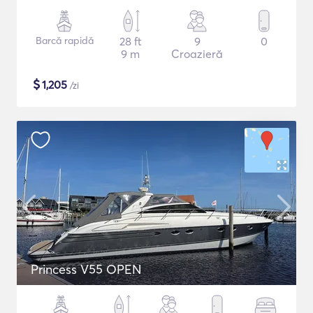
Barcă rapidă
28 ft
9
0
9 m
Croazieră
$
1,205
/zi
Princess V55 OPEN