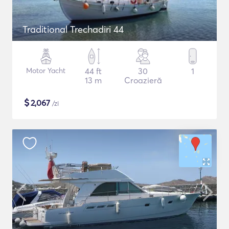
Traditional Trechadiri 44
Motor Yacht
44 ft
30
1
13 m
Croazieră
$
2,067
/zi