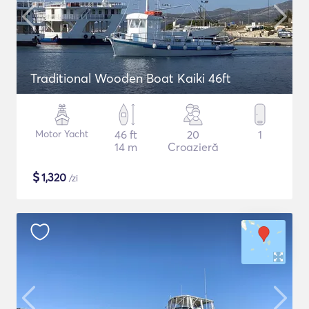
Traditional Wooden Boat Kaiki 46ft
Motor Yacht
46 ft
20
1
14 m
Croazieră
$
1,320
/zi