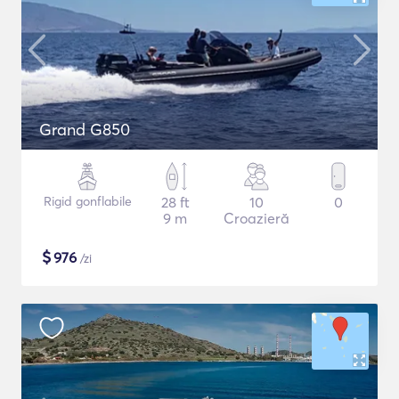
Grand G850
Rigid gonflabile
28 ft
10
0
9 m
Croazieră
$
976
/zi