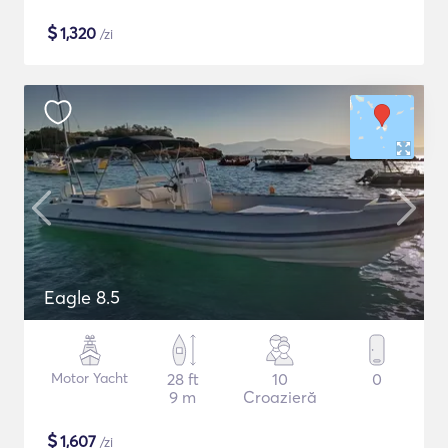
$
1,320
/zi
Eagle 8.5
Motor Yacht
28 ft
10
0
9 m
Croazieră
$
1,607
/zi