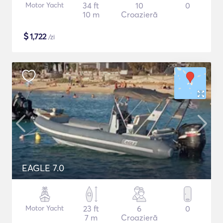
Motor Yacht
34 ft
10
0
10 m
Croazieră
$
1,722
/zi
EAGLE 7.0
Motor Yacht
23 ft
6
0
7 m
Croazieră