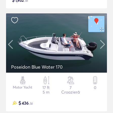
$
1,952
/zi
Poseidon Blue Water 170
Motor Yacht
17 ft
7
0
5 m
Croazieră
$
436
/zi