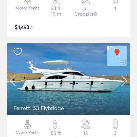
Motor Yacht
33 ft
7
1
10 m
Croazieră
$
1,493
/zi
Ferretti 53 Flybridge
Motor Yacht
55 ft
12
3