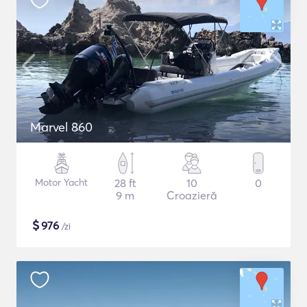
Marvel 860
Motor Yacht
28 ft
10
0
9 m
Croazieră
$
976
/zi