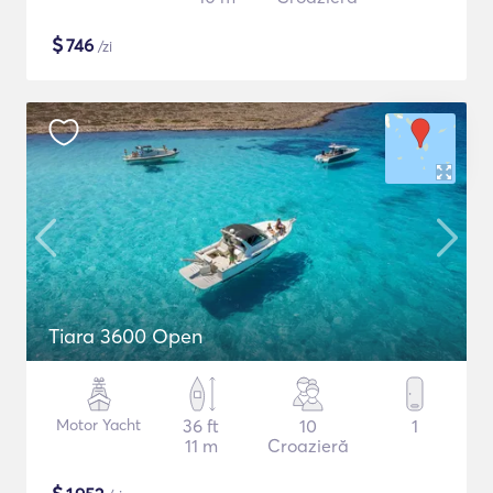
$
746
/zi
Tiara 3600 Open
Motor Yacht
36 ft
10
1
11 m
Croazieră