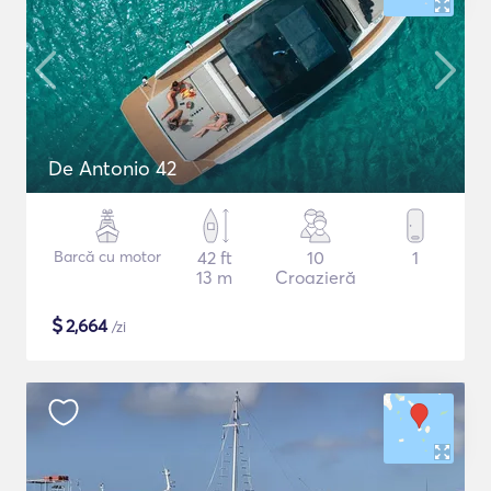
De Antonio 42
Barcă cu motor
42 ft
10
1
13 m
Croazieră
$
2,664
/zi