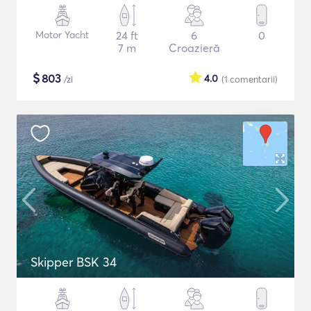
Motor Yacht
24 ft
6
0
7 m
Croazieră
$
803
4.0
/zi
(1
comentarii
)
Skipper BSK 34