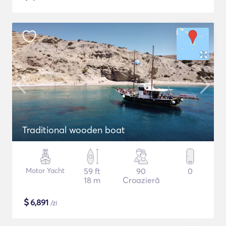
Traditional wooden boat
Motor Yacht
59 ft
90
0
18 m
Croazieră
$
6,891
/zi