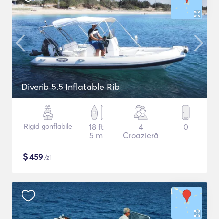
Diverib 5.5 Inflatable Rib
Rigid gonflabile
18 ft
4
0
5 m
Croazieră
$
459
/zi