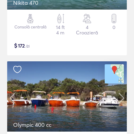
Nikita 470
Consolă centrală
14 ft
4
0
4 m
Croazieră
$
172
/zi
Olympic 400 cc