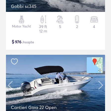
Gobbi sc345
Motor Yacht
39 ft
5
2
4
12 m
$
976
/noapte
Cantieri Gaia 22 Open