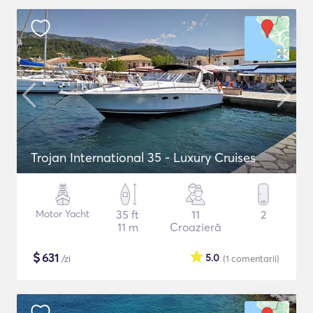
Trojan International 35 - Luxury Cruises
Motor Yacht
35 ft
11
2
11 m
Croazieră
$
631
5.0
/zi
(1
comentarii
)