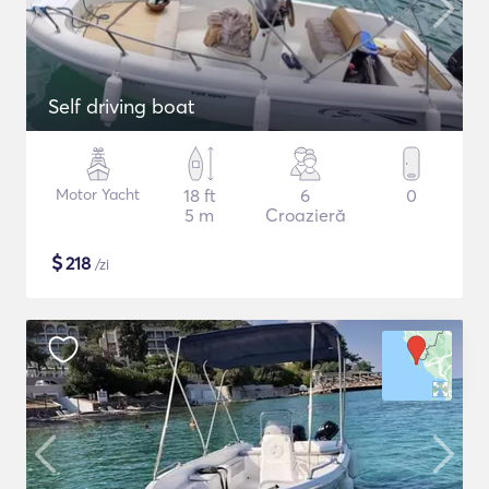
Self driving boat
Motor Yacht
18 ft
6
0
5 m
Croazieră
$
218
/zi