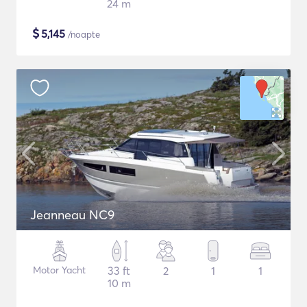
24 m
$
5,145
/noapte
Jeanneau NC9
Motor Yacht
33 ft
2
1
1
10 m