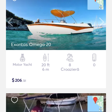
Exantas Omega 20
Motor Yacht
20 ft
8
0
6 m
Croazieră
$
206
/zi