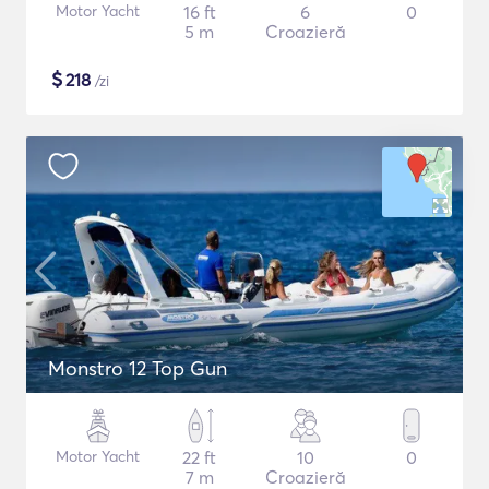
Motor Yacht
16 ft
6
0
5 m
Croazieră
$
218
/zi
Monstro 12 Top Gun
Motor Yacht
22 ft
10
0
7 m
Croazieră