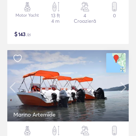
Motor Yacht
13 ft
4
0
4 m
Croazieră
$
143
/zi
Marino Artemide