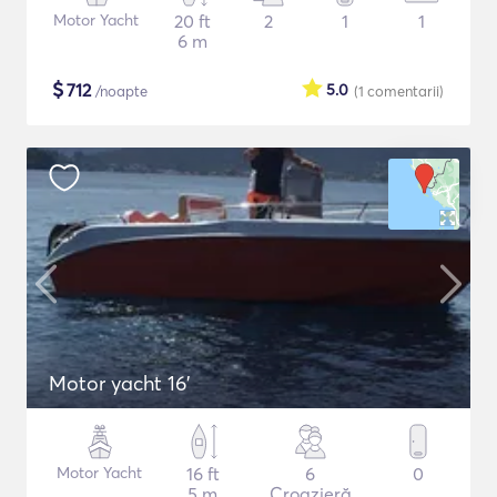
Motor Yacht
20 ft
2
1
1
6 m
$
712
5.0
/noapte
(1
comentarii
)
Motor yacht 16'
Motor Yacht
16 ft
6
0
5 m
Croazieră