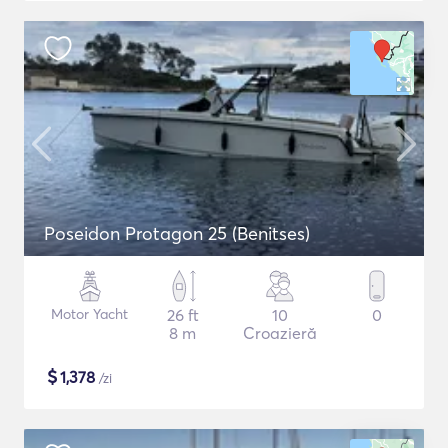
Poseidon Protagon 25 (Benitses)
Motor Yacht
26 ft
10
0
8 m
Croazieră
$
1,378
/zi