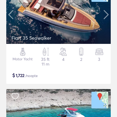
Fiart 35 Seawalker
Motor Yacht
35 ft
4
2
3
11 m
$
1,722
/noapte