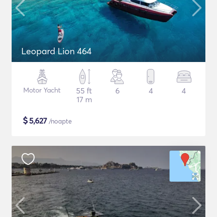
Leopard Lion 464
Motor Yacht
55 ft
6
4
4
17 m
$
5,627
/noapte