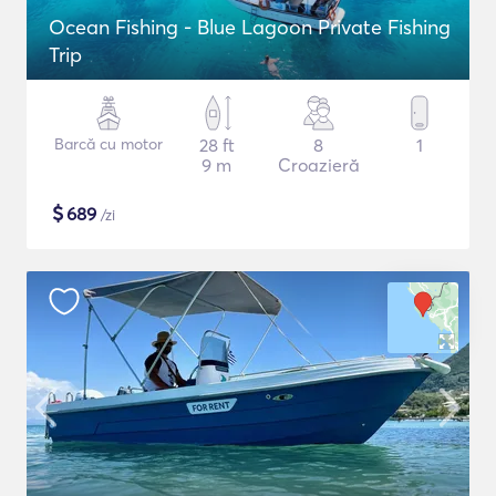
Ocean Fishing - Blue Lagoon Private Fishing
Trip
Barcă cu motor
28 ft
8
1
9 m
Croazieră
$
689
/zi