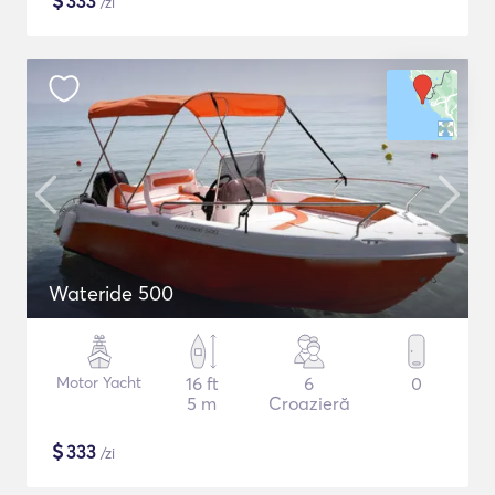
$
333
/zi
Wateride 500
Motor Yacht
16 ft
6
0
5 m
Croazieră
$
333
/zi