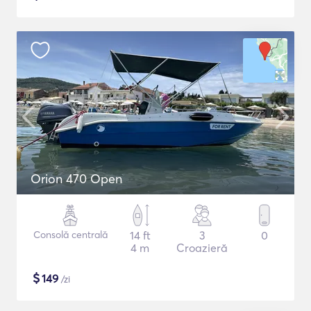
Orion 470 Open
Consolă centrală
14 ft
3
0
4 m
Croazieră
$
149
/zi