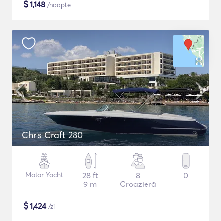
$
1,148
/noapte
Chris Craft 280
Motor Yacht
28 ft
8
0
9 m
Croazieră
$
1,424
/zi