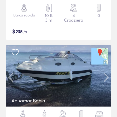
Barcă rapidă
10 ft
4
0
3 m
Croazieră
$
235
/zi
Aquamar Bahia