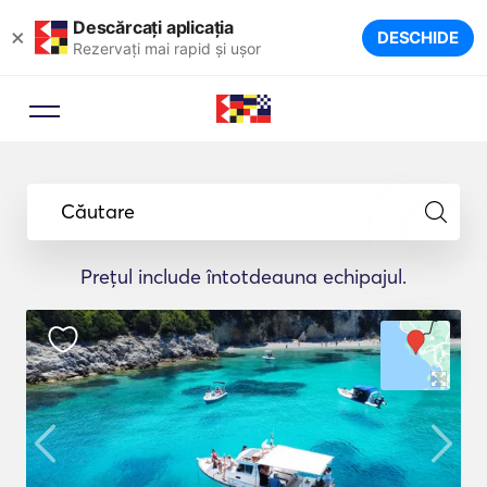
Descărcați aplicația
×
DESCHIDE
Rezervați mai rapid și ușor
Căutare
Prețul include întotdeauna echipajul.