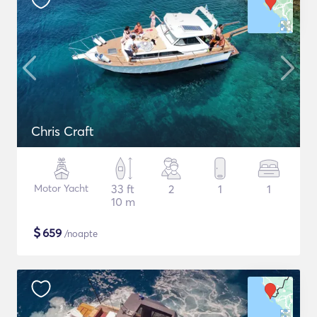
Chris Craft
Motor Yacht
33 ft
2
1
1
10 m
$
659
/noapte