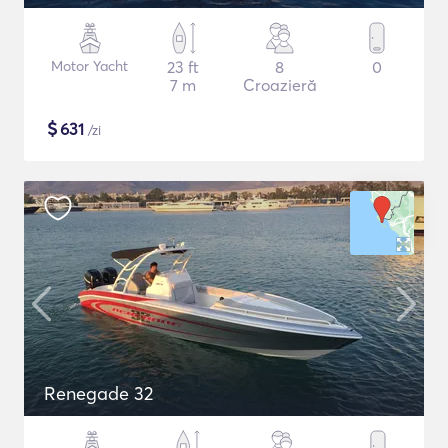
Motor Yacht
23 ft
8
0
7 m
Croazieră
$
631
/zi
Renegade 32