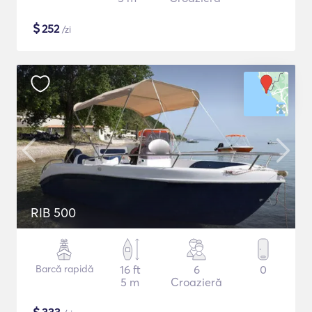
$
252
/zi
RIB 500
Barcă rapidă
16 ft
6
0
5 m
Croazieră