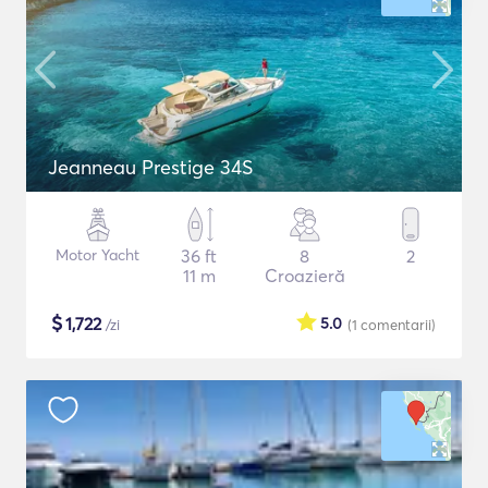
Jeanneau Prestige 34S
Motor Yacht
36 ft
8
2
11 m
Croazieră
$
1,722
5.0
/zi
(1
comentarii
)