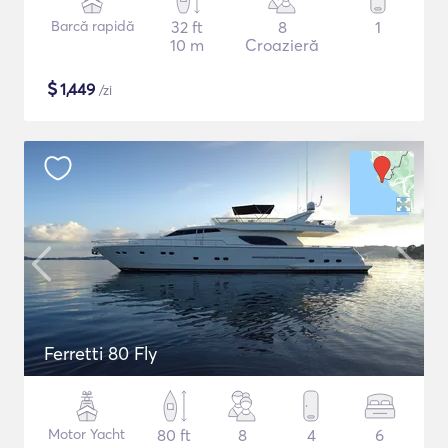
Barcă rapidă
32 ft
8
1
10 m
Croazieră
$
1,449
/zi
Ferretti 80 Fly
Motor Yacht
80 ft
8
4
6