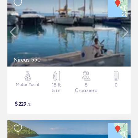
Nireus 550
Motor Yacht
18 ft
8
0
5 m
Croazieră
$
229
/zi