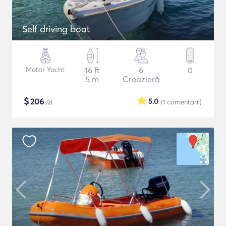
Self driving boat
Motor Yacht
16 ft
6
0
5 m
Croazieră
$
206
5.0
/zi
(1
comentarii
)