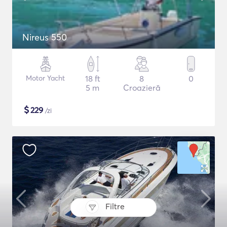
Nireus 550
Motor Yacht
18 ft
8
0
5 m
Croazieră
$
229
/zi
Filtre