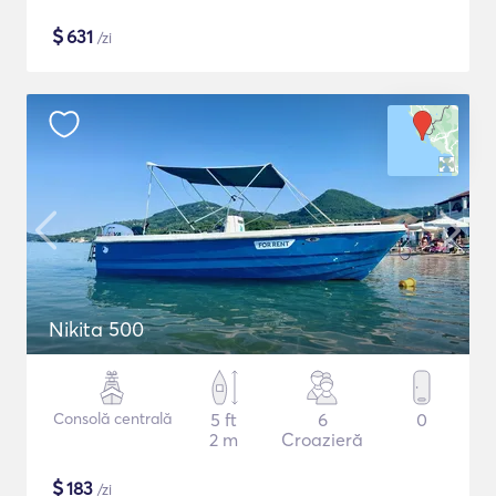
$
631
/zi
Nikita 500
Consolă centrală
5 ft
6
0
2 m
Croazieră
$
183
/zi