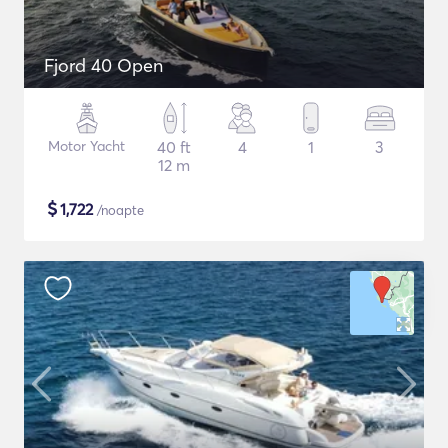
Fjord 40 Open
Motor Yacht
40 ft
4
1
3
12 m
$
1,722
/noapte