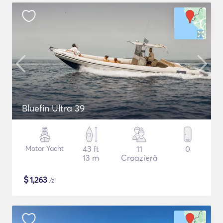
Bluefin Ultra 39
Motor Yacht
43 ft
11
0
13 m
Croazieră
$
1,263
/zi