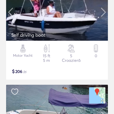
Self driving boat
Motor Yacht
15 ft
5
0
5 m
Croazieră
$
206
/zi