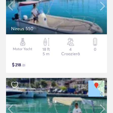
Nireus 550
Motor Yacht
18 ft
4
0
5 m
Croazieră
$
218
/zi