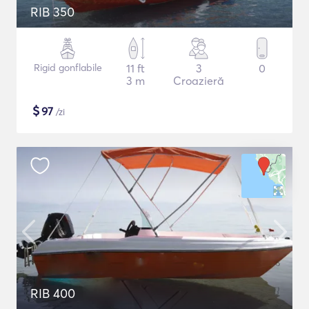
RIB 350
Rigid gonflabile
11 ft
3
0
3 m
Croazieră
$
97
/zi
RIB 400