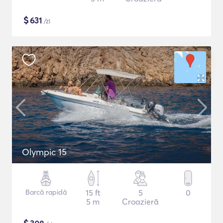
$
631
/zi
Olympic 15
Barcă rapidă
15 ft
5
0
5 m
Croazieră