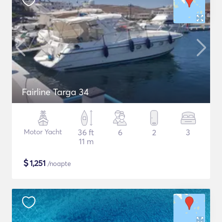
Fairline Targa 34
Motor Yacht
36 ft
6
2
3
11 m
$
1,251
/noapte