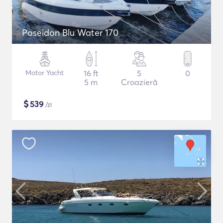
Poseidon Blu Water 170
Motor Yacht
16 ft
5
0
5 m
Croazieră
$
539
/zi