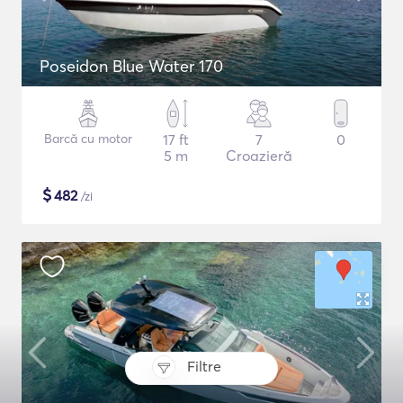
Poseidon Blue Water 170
Barcă cu motor
17 ft
7
0
5 m
Croazieră
$
482
/zi
Filtre