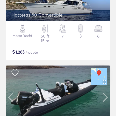
Hatteras 50 Convertible
Motor Yacht
50 ft
7
3
6
15 m
$
1,263
/noapte