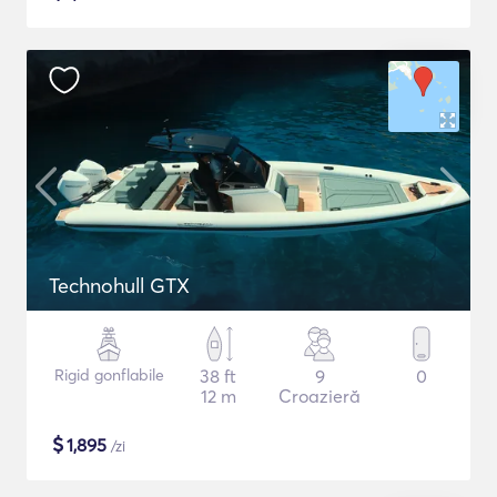
Technohull GTX
Rigid gonflabile
38 ft
9
0
12 m
Croazieră
$
1,895
/zi