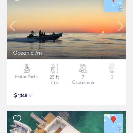
Oceanic 7m
Motor Yacht
23 ft
7
0
7 m
Croazieră
$
1,148
/zi