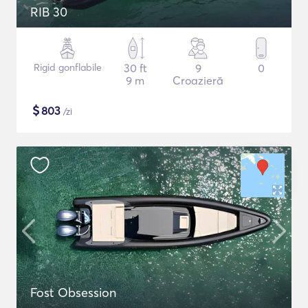
RIB 30
Rigid gonflabile
30 ft
9
0
9 m
Croazieră
$
803
/zi
Fost Obsession