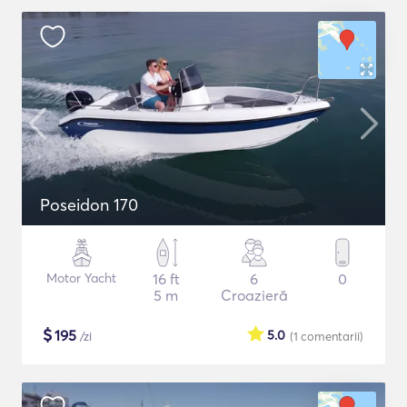
Poseidon 170
Motor Yacht
16 ft
6
0
5 m
Croazieră
$
195
5.0
/zi
(1
comentarii
)