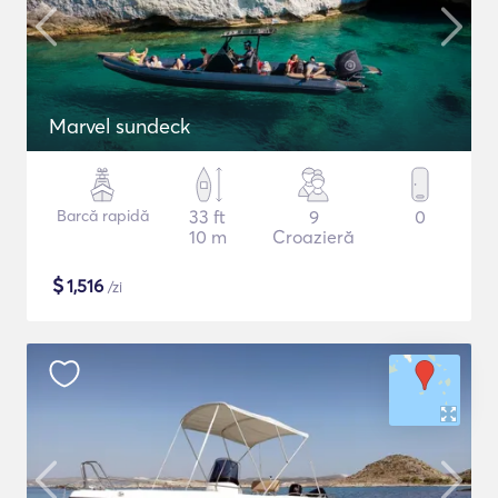
Marvel sundeck
Barcă rapidă
33 ft
9
0
10 m
Croazieră
$
1,516
/zi