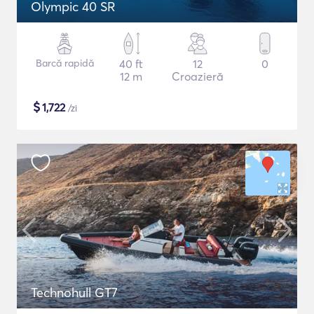
Olympic 40 SR
Barcă rapidă
40 ft
12
0
12 m
Croazieră
$
1,722
/zi
Technohull GT7