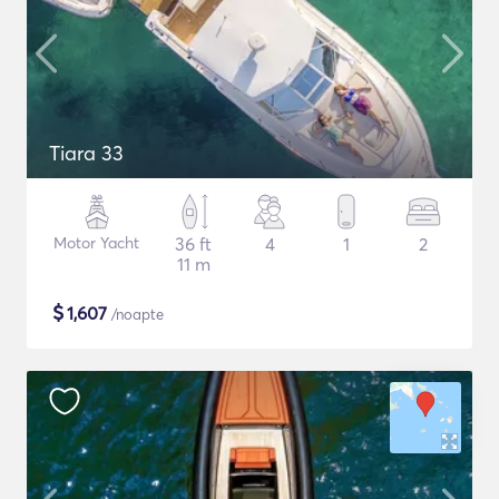
Tiara 33
Motor Yacht
36 ft
4
1
2
11 m
$
1,607
/noapte