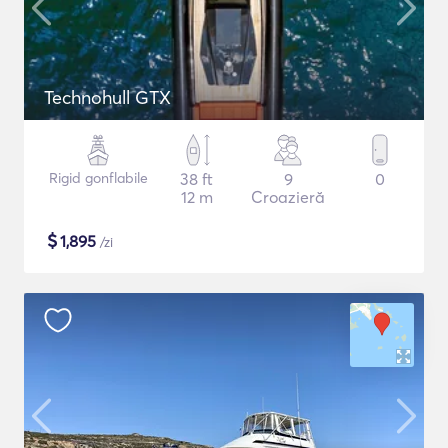
Technohull GTX
Rigid gonflabile
38 ft
9
0
12 m
Croazieră
$
1,895
/zi