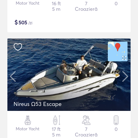
Motor Yacht
16 ft
7
0
5 m
Croazieră
$
505
/zi
Nireus Ω53 Escape
Motor Yacht
17 ft
7
0
5 m
Croazieră