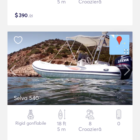
5 m
Croazieră
$
390
/zi
Selva 540
Rigid gonflabile
18 ft
8
0
5 m
Croazieră