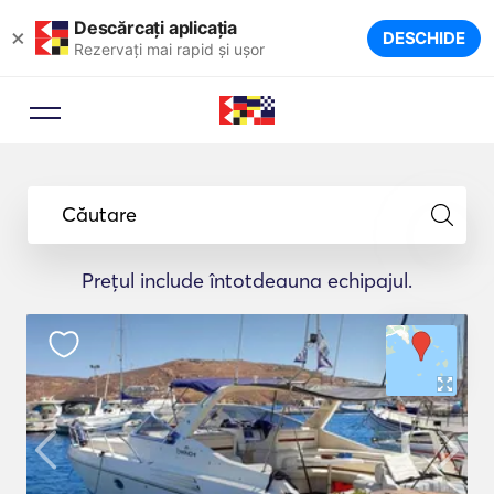
Descărcați aplicația
×
DESCHIDE
Rezervați mai rapid și ușor
Căutare
Prețul include întotdeauna echipajul.