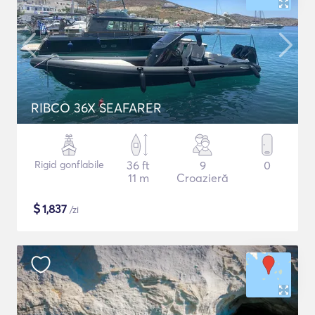
RIBCO 36X SEAFARER
Rigid gonflabile
36 ft
9
0
11 m
Croazieră
$
1,837
/zi