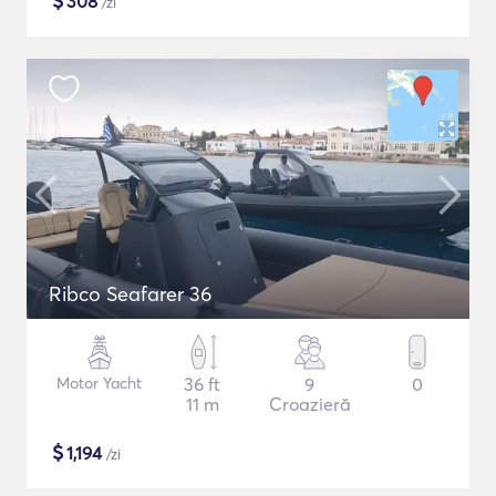
$
308
/zi
Ribco Seafarer 36
Motor Yacht
36 ft
9
0
11 m
Croazieră
$
1,194
/zi