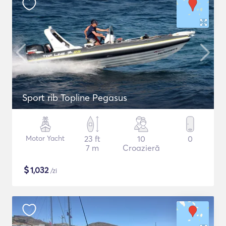
Sport rib Topline Pegasus
Motor Yacht
23 ft
10
0
7 m
Croazieră
$
1,032
/zi