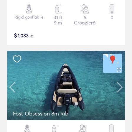
Rigid gonflabile
31 ft
5
0
9 m
Croazieră
$
1,033
/zi
Fost Obsession 8m Rib