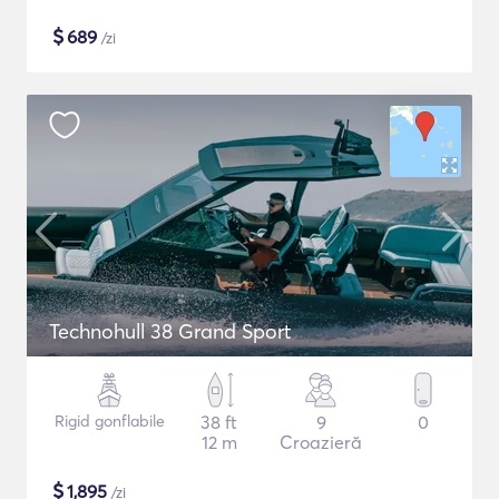
$
689
/zi
Technohull 38 Grand Sport
Rigid gonflabile
38 ft
9
0
12 m
Croazieră
$
1,895
/zi