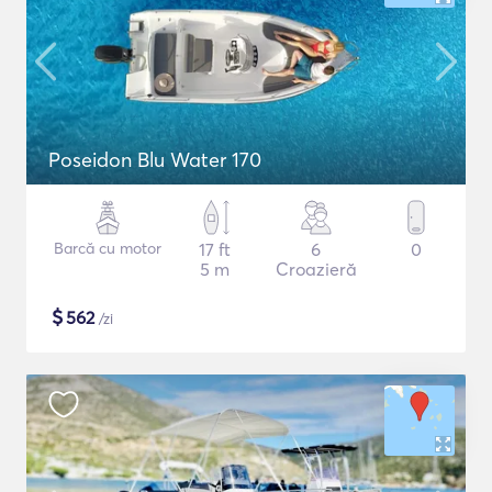
Poseidon Blu Water 170
Barcă cu motor
17 ft
6
0
5 m
Croazieră
$
562
/zi