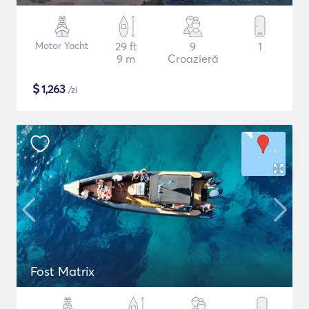
Motor Yacht
29 ft
9
1
9 m
Croazieră
$
1,263
/zi
Fost Matrix