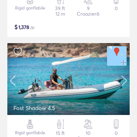
Rigid gonflabile
39 ft
9
0
12 m
Croazieră
$
1,378
/zi
Fost Shadow 4.5
Rigid gonflabile
15 ft
10
0