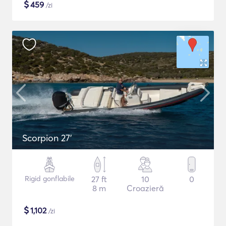
$
459
/zi
Scorpion 27'
Rigid gonflabile
27 ft
10
0
8 m
Croazieră
$
1,102
/zi