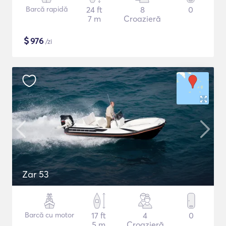
Barcă rapidă
24 ft
8
0
7 m
Croazieră
$
976
/zi
Zar 53
Barcă cu motor
17 ft
4
0
5 m
Croazieră