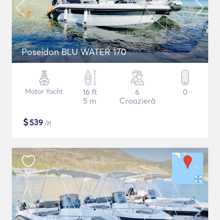
Poseidon BLU WATER 170
Motor Yacht
16 ft
6
0
5 m
Croazieră
$
539
/zi