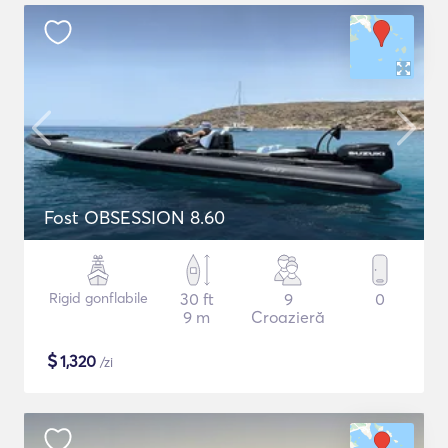
Fost OBSESSION 8.60
Rigid gonflabile
30 ft
9
0
9 m
Croazieră
$
1,320
/zi