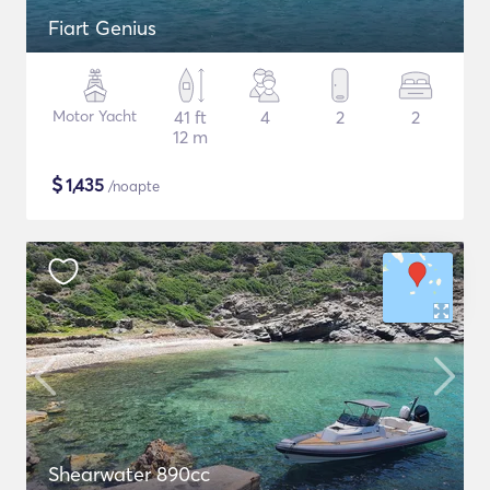
Fiart Genius
Motor Yacht
41 ft
4
2
2
12 m
$
1,435
/noapte
Shearwater 890cc