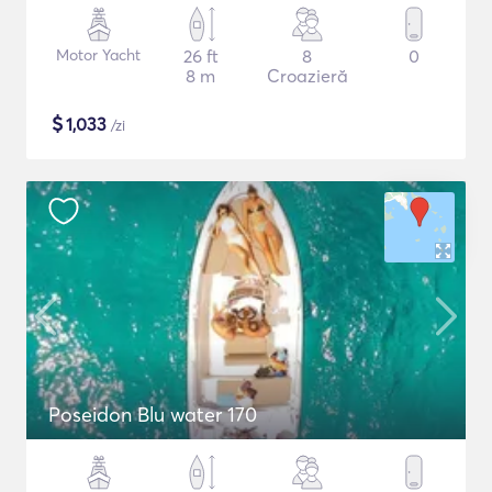
Motor Yacht
26 ft
8
0
8 m
Croazieră
$
1,033
/zi
Poseidon Blu water 170