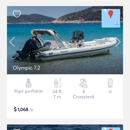
Olympic 7.2
Rigid gonflabile
24 ft
8
0
7 m
Croazieră
$
1,068
/zi