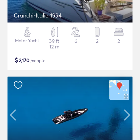
Cranchi-Italie 1994
Motor Yacht
39 ft
6
2
2
12 m
$
2,170
/noapte