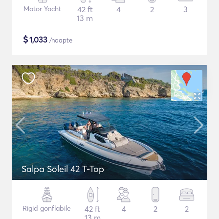
Motor Yacht
42 ft
4
2
3
13 m
$
1,033
/noapte
Salpa Soleil 42 T-Top
Rigid gonflabile
42 ft
4
2
2
13 m