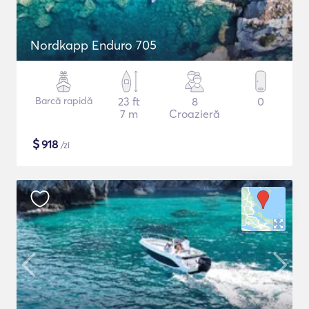
Nordkapp Enduro 705
Barcă rapidă
23 ft
8
0
7 m
Croazieră
$
918
/zi