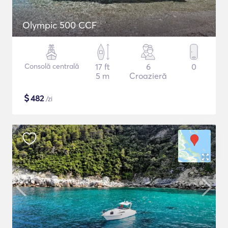
Olympic 500 CCF
Consolă centrală
17 ft
6
0
5 m
Croazieră
$
482
/zi