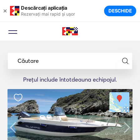
Descărcați aplicația
×
DESCHIDE
Rezervați mai rapid și ușor
Căutare
Prețul include întotdeauna echipajul.