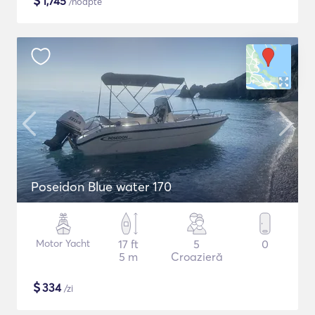
$
1,745
/noapte
Poseidon Blue water 170
Motor Yacht
17 ft
5
0
5 m
Croazieră
$
334
/zi