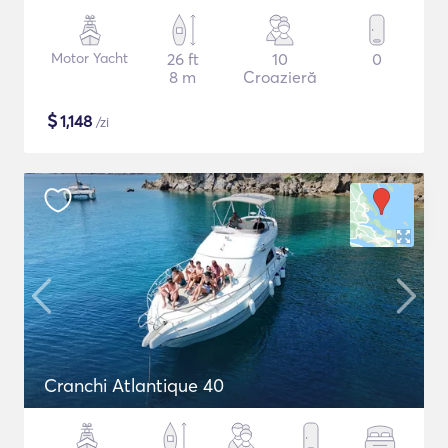
Motor Yacht
26 ft
10
0
8 m
Croazieră
$
1,148
/zi
Cranchi Atlantique 40