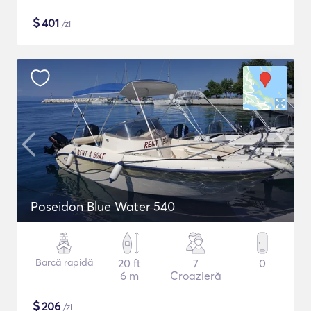
$
401
/zi
Poseidon Blue Water 540
Barcă rapidă
20 ft
7
0
6 m
Croazieră
$
206
/zi