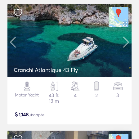
Cranchi Atlantique 43 Fly
Motor Yacht
43 ft
4
2
3
13 m
$
1,148
/noapte