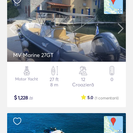
MV Marine 27GT
Motor Yacht
27 ft
12
0
8 m
Croazieră
$
1,228
5.0
/zi
(1
comentarii
)