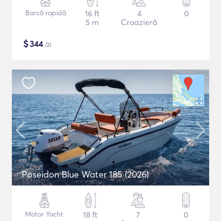
Barcă rapidă
16 ft
4
0
5 m
Croazieră
$
344
/zi
Poseidon Blue Water 185 (2026)
Motor Yacht
18 ft
7
0