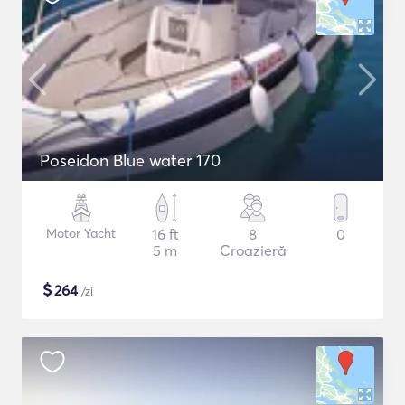
Poseidon Blue water 170
Motor Yacht
16 ft
8
0
5 m
Croazieră
$
264
/zi