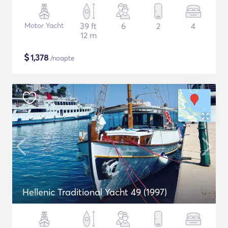
Motor Yacht
39 ft
6
2
4
12 m
$
1,378
/noapte
Hellenic Traditional Yacht 49 (1997)