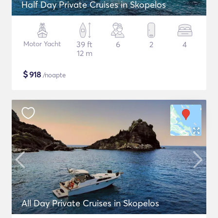
Half Day Private Cruises in Skopelos
Motor Yacht
39 ft
6
2
4
12 m
$
918
/noapte
All Day Private Cruises in Skopelos