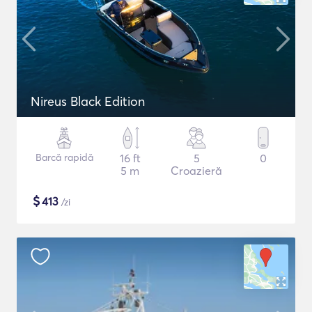
Nireus Black Edition
Barcă rapidă
16 ft
5
0
5 m
Croazieră
$
413
/zi