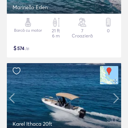
Marinello Eden
Barcă cu motor
21 ft
7
0
6 m
Croazieră
$
574
/zi
Karel Ithaca 20ft