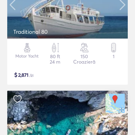
Traditional 80
Motor Yacht
80 ft
150
1
24 m
Croazieră
$
2,871
/zi