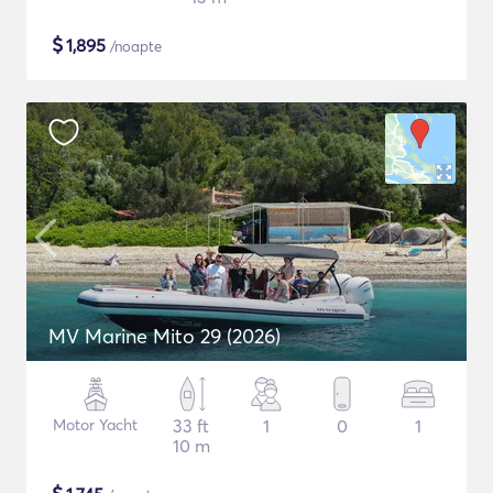
$
1,895
/noapte
MV Marine Mito 29 (2026)
Motor Yacht
33 ft
1
0
1
10 m