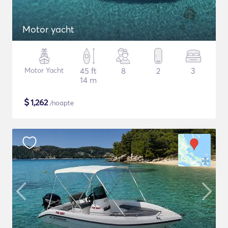
Motor yacht
Motor Yacht
45 ft
8
2
3
14 m
$
1,262
/noapte