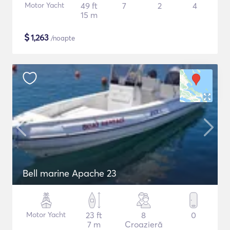
Motor Yacht
49 ft
7
2
4
15 m
$
1,263
/noapte
Bell marine Apache 23
Motor Yacht
23 ft
8
0
7 m
Croazieră