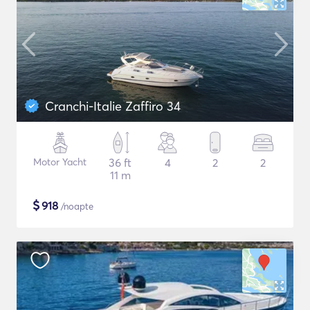
Cranchi-Italie Zaffiro 34
Motor Yacht
36 ft
4
2
2
11 m
$
918
/noapte