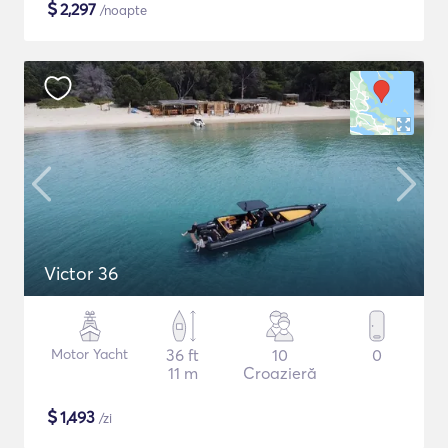
$
2,297
/noapte
Victor 36
Motor Yacht
36 ft
10
0
11 m
Croazieră
$
1,493
/zi