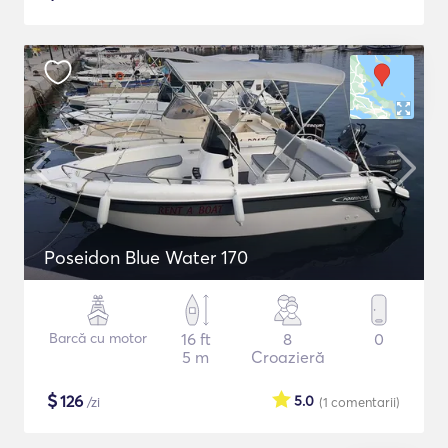
Poseidon Blue Water 170
Barcă cu motor
16 ft
8
0
5 m
Croazieră
$
126
5.0
/zi
(1
comentarii
)