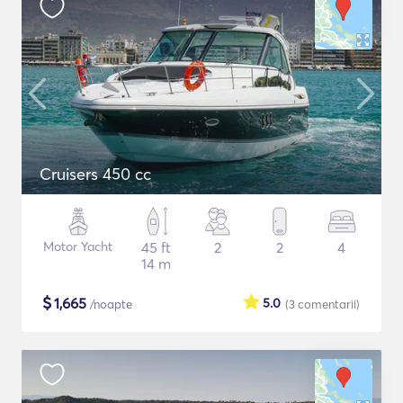
Cruisers 450 cc
Motor Yacht
45 ft
2
2
4
14 m
$
1,665
5.0
/noapte
(3
comentarii
)