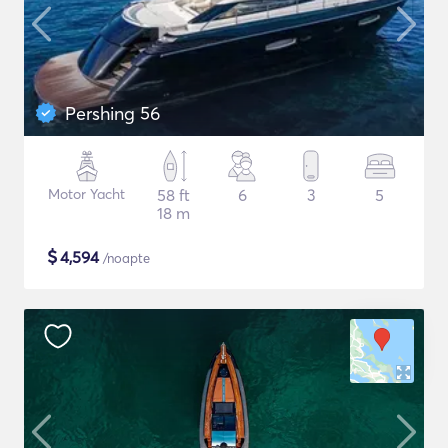
Pershing 56
Motor Yacht
58 ft
6
3
5
18 m
$
4,594
/noapte