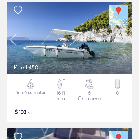
Karel 450
Barcă cu motor
16 ft
6
0
5 m
Croazieră
$
103
/zi