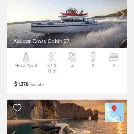
Axopar Cross Cabin 37
Motor Yacht
37 ft
4
2
2
11 m
$
1,378
/noapte