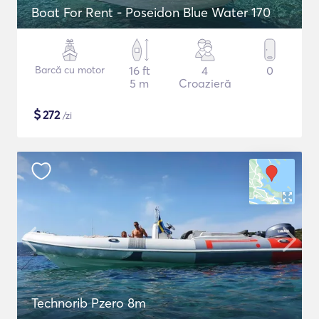
Boat For Rent - Poseidon Blue Water 170
Barcă cu motor
16 ft
4
0
5 m
Croazieră
$
272
/zi
Technorib Pzero 8m