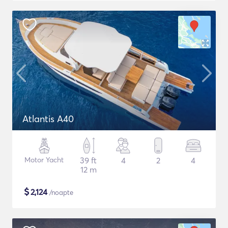
Atlantis A40
Motor Yacht
39 ft
4
2
4
12 m
$
2,124
/noapte