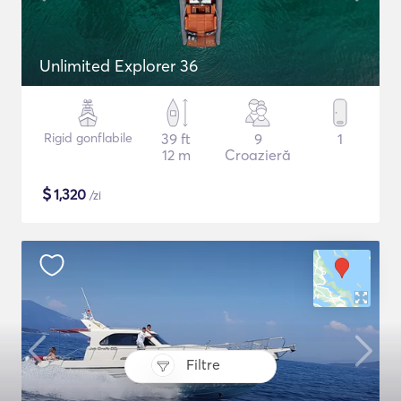
Unlimited Explorer 36
Rigid gonflabile
39 ft
9
1
12 m
Croazieră
$
1,320
/zi
Filtre