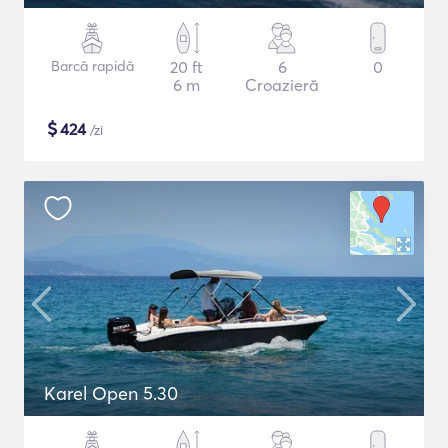
Barcă rapidă
20 ft
6
0
6 m
Croazieră
$
424
/zi
Karel Open 5.30