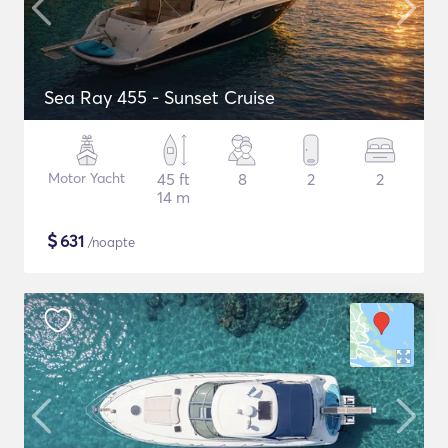
Sea Ray 455 - Sunset Cruise
Motor Yacht
45 ft
8
2
2
14 m
$
631
/noapte