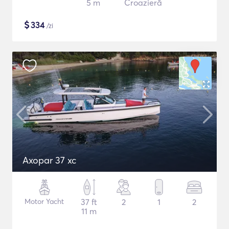
5 m
Croazieră
$
334
/zi
Axopar 37 xc
Motor Yacht
37 ft
2
1
2
11 m