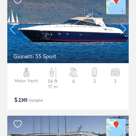
Gianetti 55 Sport
Motor Yacht
56 ft
6
3
3
17 m
$
2,161
/noapte