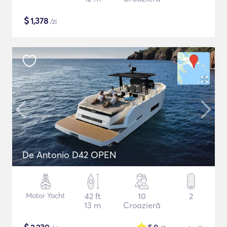
$
1,378
/zi
De Antonio D42 OPEN
Motor Yacht
42 ft
10
2
13 m
Croazieră