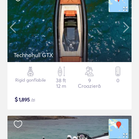
Technohull GTX
Rigid gonflabile
38 ft
9
0
12 m
Croazieră
$
1,895
/zi