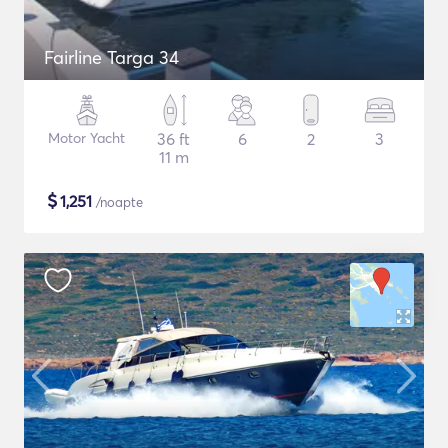
Fairline Targa 34
Motor Yacht
36 ft
6
2
3
11 m
$
1,251
/noapte