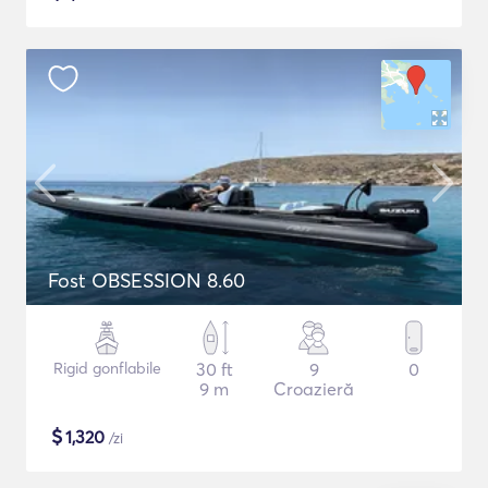
Fost OBSESSION 8.60
Rigid gonflabile
30 ft
9
0
9 m
Croazieră
$
1,320
/zi