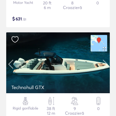
Motor Yacht
20 ft
8
0
6 m
Croazieră
$
631
/zi
Technohull GTX
Rigid gonflabile
38 ft
9
0
12 m
Croazieră