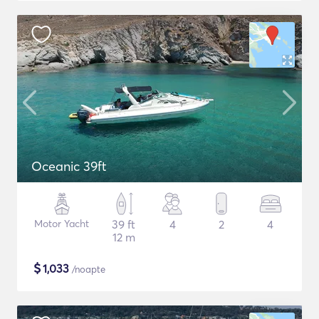
Oceanic 39ft
Motor Yacht
39 ft
4
2
4
12 m
$
1,033
/noapte