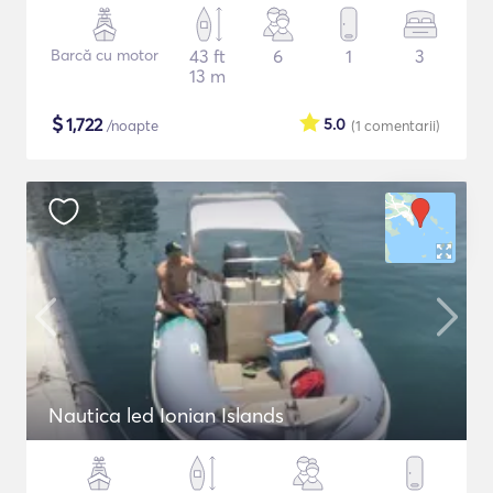
Barcă cu motor
43 ft
6
1
3
13 m
$
1,722
5.0
/noapte
(1
comentarii
)
Nautica led Ionian Islands