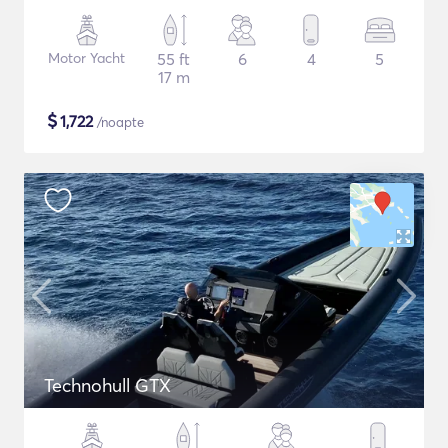
Motor Yacht
55 ft
6
4
5
17 m
$
1,722
/noapte
Technohull GTX