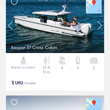
Axopar 37 Cross Cabin
Barcă cu motor
37 ft
4
2
2
11 m
$
1,952
/noapte