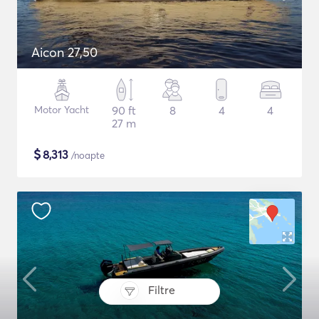
Aicon 27,50
Motor Yacht
90 ft
8
4
4
27 m
$
8,313
/noapte
Filtre