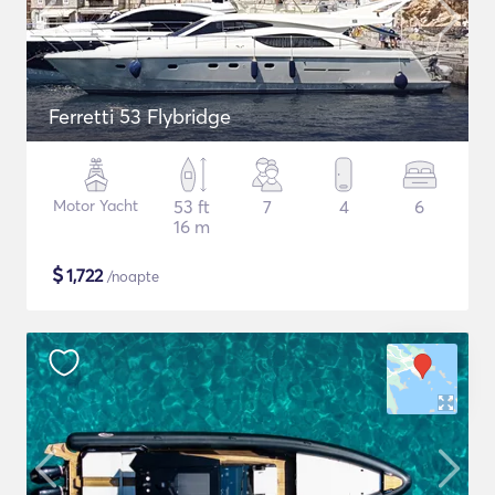
Ferretti 53 Flybridge
Motor Yacht
53 ft
7
4
6
16 m
$
1,722
/noapte