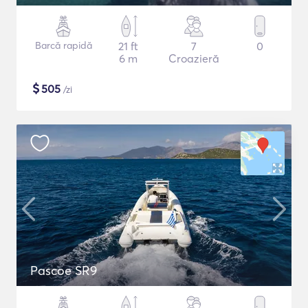
Barcă rapidă
21 ft
7
0
6 m
Croazieră
$
505
/zi
Pascoe SR9