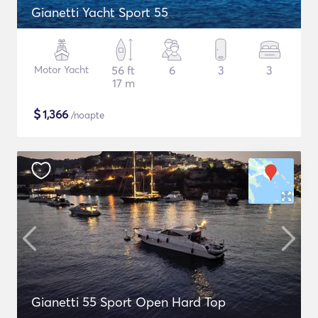
Gianetti Yacht Sport 55
Motor Yacht
56 ft
6
3
3
17 m
$
1,366
/noapte
Gianetti 55 Sport Open Hard Top