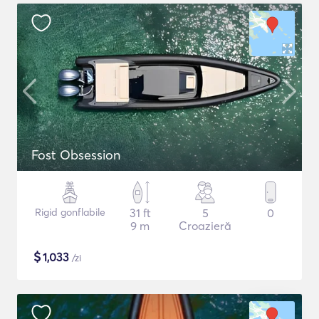
Fost Obsession
Rigid gonflabile
31 ft
5
0
9 m
Croazieră
$
1,033
/zi