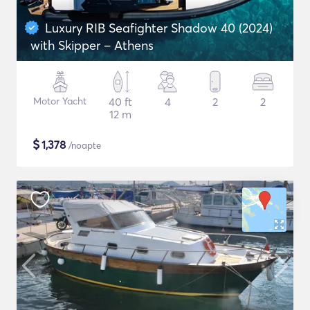
Luxury RIB Seafighter Shadow 40 (2024)
with Skipper – Athens
Motor Yacht
40 ft
4
2
2
12 m
$
1,378
/noapte