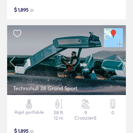
$
1,895
/zi
Technohull 38 Grand Sport
Rigid gonflabile
38 ft
9
0
12 m
Croazieră
$
1,895
/zi