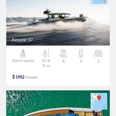
Axopar 37
Barcă rapidă
37 ft
4
2
2
11 m
$
1,952
/noapte