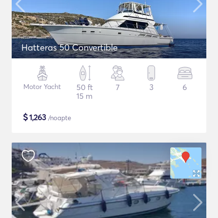
Hatteras 50 Convertible
Motor Yacht
50 ft
7
3
6
15 m
$
1,263
/noapte