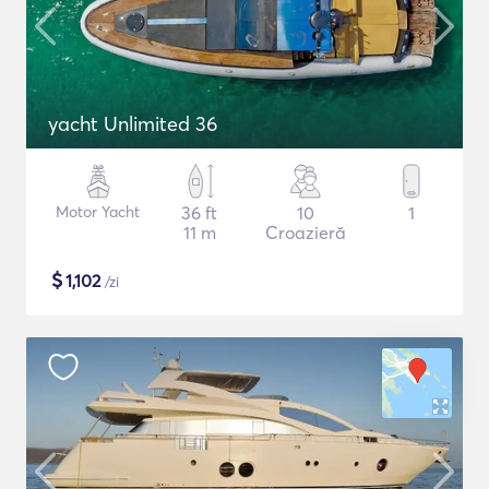
yacht Unlimited 36
Motor Yacht
36 ft
10
1
11 m
Croazieră
$
1,102
/zi