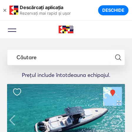
Descărcați aplicația
×
DESCHIDE
Rezervați mai rapid și ușor
Căutare
Prețul include întotdeauna echipajul.