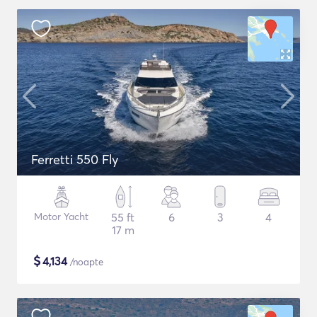
Ferretti 550 Fly
Motor Yacht
55 ft
6
3
4
17 m
$
4,134
/noapte