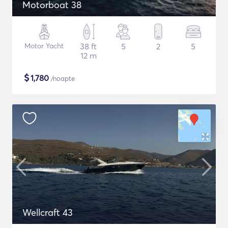
Motorboat 38
Motor Yacht
38 ft
5
2
5
12 m
$
1,780
/noapte
Wellcraft 43