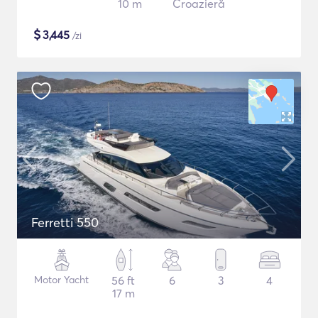
10 m
Croazieră
$
3,445
/zi
Ferretti 550
Motor Yacht
56 ft
6
3
4
17 m