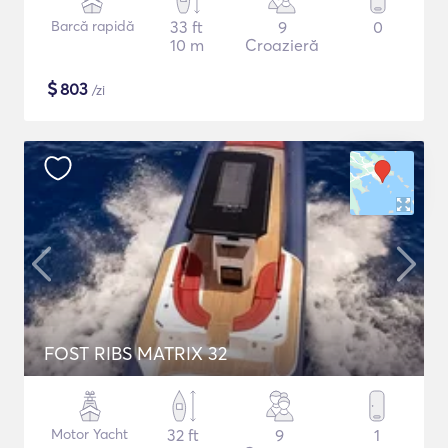
Barcă rapidă
33 ft
9
0
10 m
Croazieră
$
803
/zi
FOST RIBS MATRIX 32
Motor Yacht
32 ft
9
1