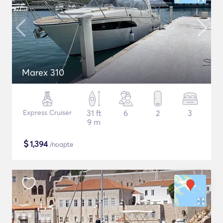
Marex 310
Express Cruiser
31 ft
6
2
3
9 m
$
1,394
/noapte