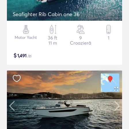
Seafighter Rib Cabin one 36
Motor Yacht
36 ft
9
1
11 m
Croazieră
$
1,491
/zi