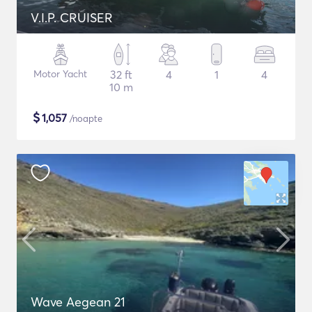
V.I.P. CRUISER
Motor Yacht
32 ft
4
1
4
10 m
$
1,057
/noapte
Wave Aegean 21