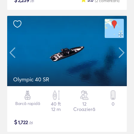
$
2,239
5.0
/zi
(2
comentarii
)
Olympic 40 SR
Barcă rapidă
40 ft
12
0
12 m
Croazieră
$
1,722
/zi