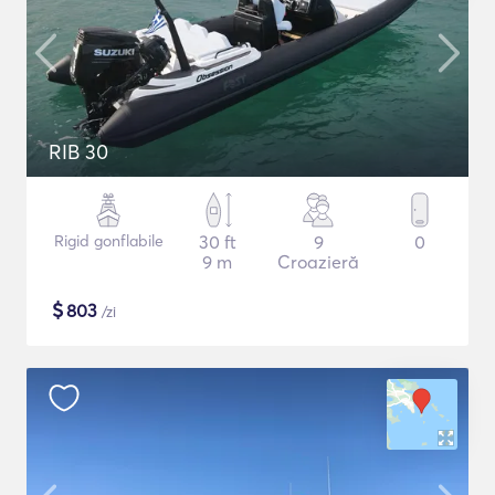
RIB 30
Rigid gonflabile
30 ft
9
0
9 m
Croazieră
$
803
/zi