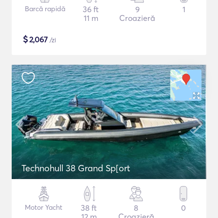
Barcă rapidă
36 ft
9
1
11 m
Croazieră
$
2,067
/zi
Technohull 38 Grand Sp[ort
Motor Yacht
38 ft
8
0
12 m
Croazieră