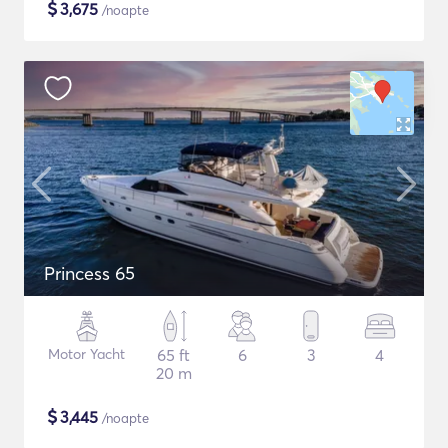
$
3,675
/noapte
Princess 65
Motor Yacht
65 ft
6
3
4
20 m
$
3,445
/noapte