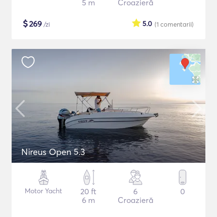
5 m
Croazieră
$
269
5.0
/zi
(1
comentarii
)
Nireus Open 5.3
Motor Yacht
20 ft
6
0
6 m
Croazieră