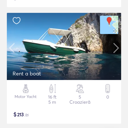
Rent a boat
Motor Yacht
16 ft
5
0
5 m
Croazieră
$
213
/zi