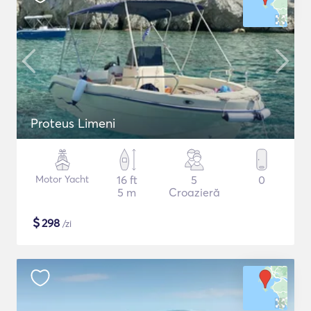
Proteus Limeni
Motor Yacht
16 ft
5
0
5 m
Croazieră
$
298
/zi