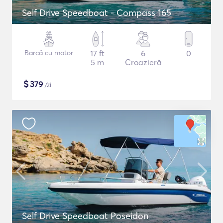
Self Drive Speedboat - Compass 165
Barcă cu motor
17 ft
6
0
5 m
Croazieră
$
379
/zi
Self Drive Speedboat Poseidon