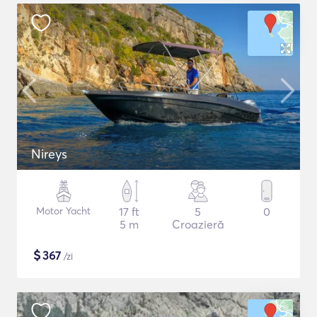
Nireys
Motor Yacht
17 ft
5
0
5 m
Croazieră
$
367
/zi