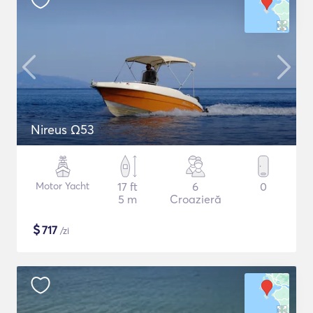
Nireus Ω53
Motor Yacht
17 ft
6
0
5 m
Croazieră
$
717
/zi