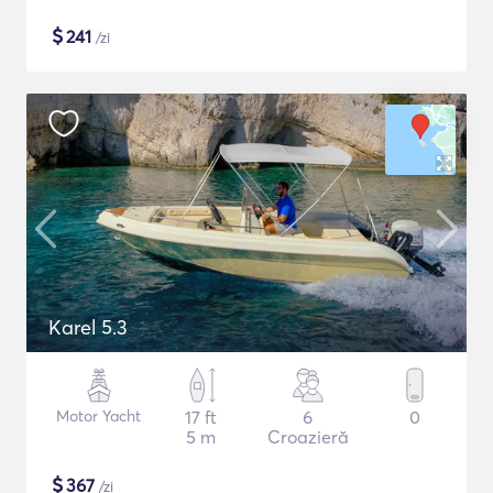
$
241
/zi
Karel 5.3
Motor Yacht
17 ft
6
0
5 m
Croazieră
$
367
/zi