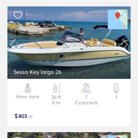
Sessa Key largo 26
Motor Yacht
26 ft
7
1
8 m
Croazieră
$
803
/zi