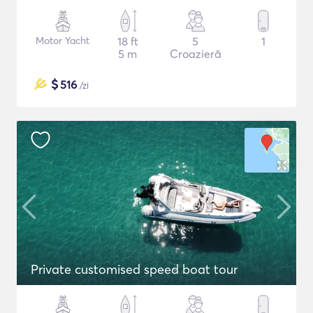
Motor Yacht
18 ft
5
1
5 m
Croazieră
$
516
/zi
Private customised speed boat tour