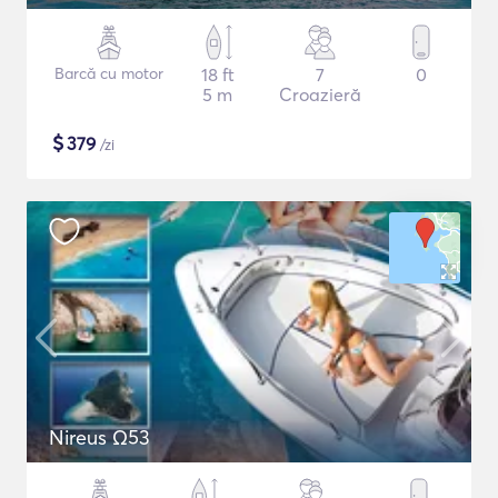
Barcă cu motor
18 ft
7
0
5 m
Croazieră
$
379
/zi
Nireus Ω53