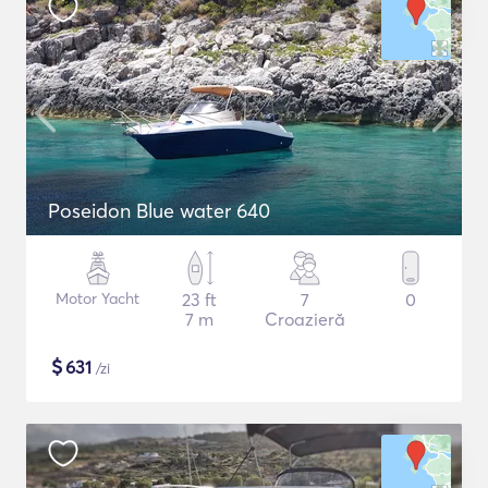
Poseidon Blue water 640
Motor Yacht
23 ft
7
0
7 m
Croazieră
$
631
/zi