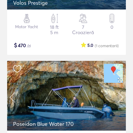
Volos Prestige
Motor Yacht
18 ft
7
0
5 m
Croazieră
$
470
5.0
/zi
(1
comentarii
)
Poseidon Blue Water 170