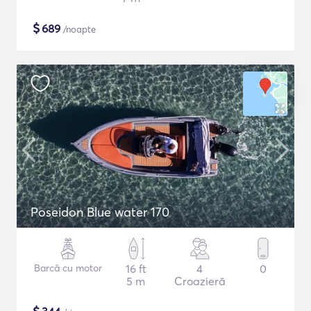
$
689
/noapte
Poseidon Blue water 170
Barcă cu motor
16 ft
4
0
5 m
Croazieră