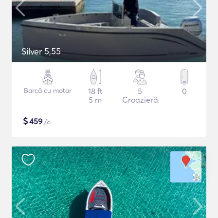
Silver 5,55
Barcă cu motor
18 ft
5
0
5 m
Croazieră
$
459
/zi