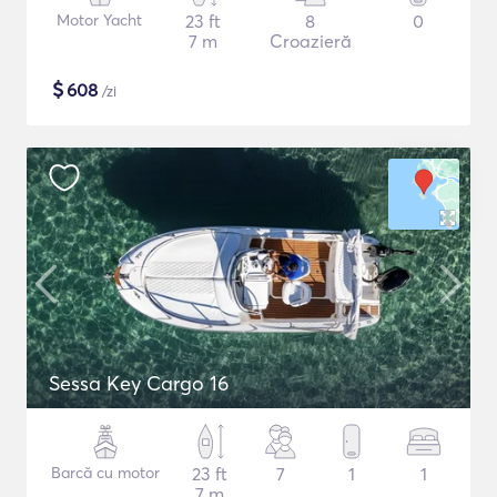
Motor Yacht
23 ft
8
0
7 m
Croazieră
$
608
/zi
Sessa Key Cargo 16
Barcă cu motor
23 ft
7
1
1
7 m