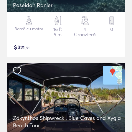
Poseidon Ranieri
Barcă cu motor
16 ft
4
0
5 m
Croazieră
$
321
/zi
Zakynthos Shipwreck , Blue Caves and Xygia
Beach Tour