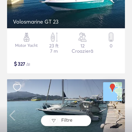
Volosmarine GT 23
Motor Yacht
23 ft
12
0
7 m
Croazieră
$
327
/zi
Filtre