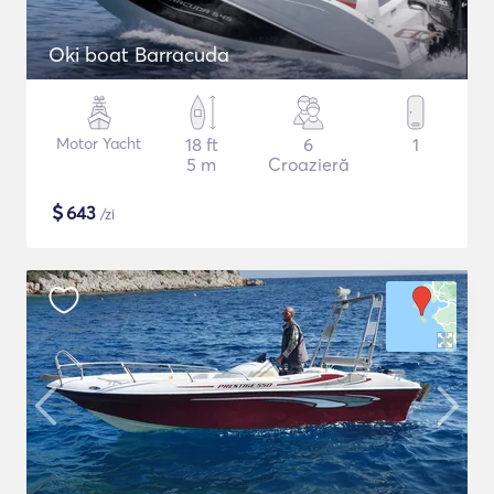
Oki boat Barracuda
Motor Yacht
18 ft
6
1
5 m
Croazieră
$
643
/zi