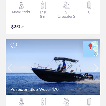
Motor Yacht
17 ft
5
0
5 m
Croazieră
$
367
/zi
Poseidon Blue Water 170