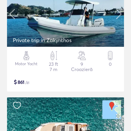
Private trip in Zakynthos
Motor Yacht
23 ft
9
0
7 m
Croazieră
$
861
/zi