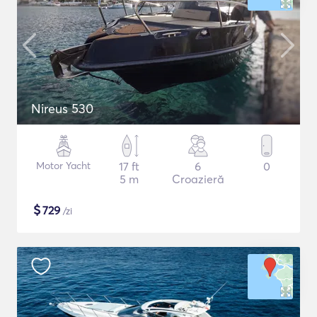
Nireus 530
Motor Yacht
17 ft
6
0
5 m
Croazieră
$
729
/zi