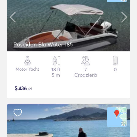
Poseidon Blu Water 185
Motor Yacht
18 ft
7
0
5 m
Croazieră
$
436
/zi