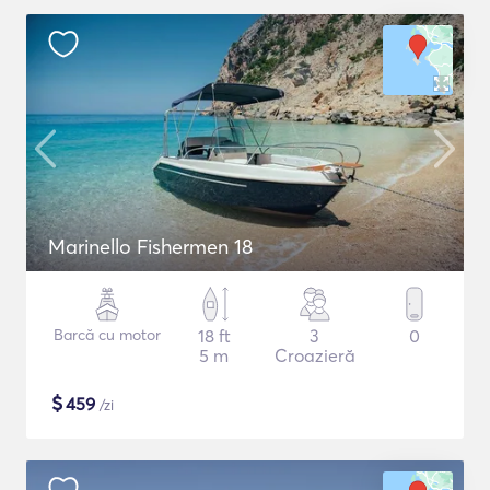
Marinello Fishermen 18
Barcă cu motor
18 ft
3
0
5 m
Croazieră
$
459
/zi