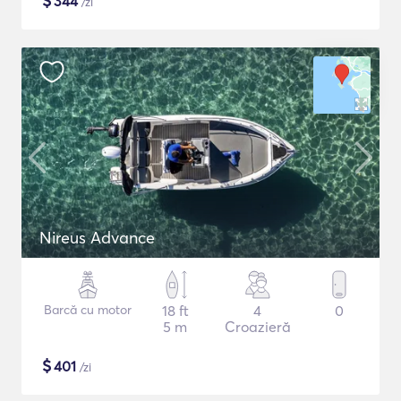
$
344
/zi
Nireus Advance
Barcă cu motor
18 ft
4
0
5 m
Croazieră
$
401
/zi