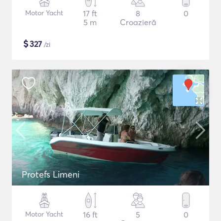
Motor Yacht
17 ft
8
0
5 m
Croazieră
$
327
/zi
Protefs Limeni
Motor Yacht
16 ft
5
0