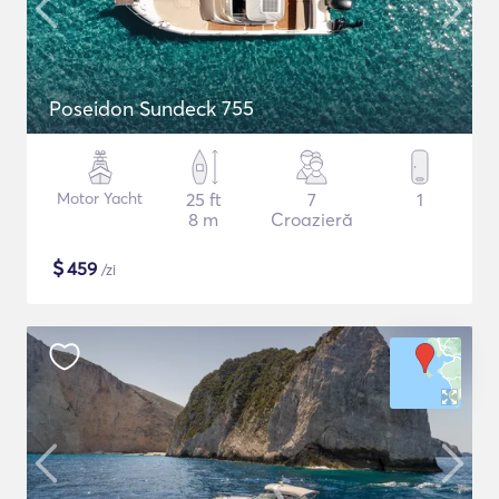
Poseidon Sundeck 755
Motor Yacht
25 ft
7
1
8 m
Croazieră
$
459
/zi