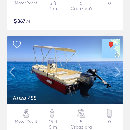
Motor Yacht
5 ft
5
0
2 m
Croazieră
$
367
/zi
Assos 455
Motor Yacht
15 ft
5
0
5 m
Croazieră