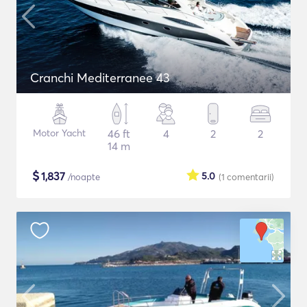
Cranchi Mediterranee 43
Motor Yacht
46 ft
4
2
2
14 m
$
1,837
5.0
/noapte
(1
comentarii
)