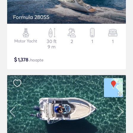
Formula 280SS
Motor Yacht
30 ft
2
1
1
9 m
$
1,378
/noapte