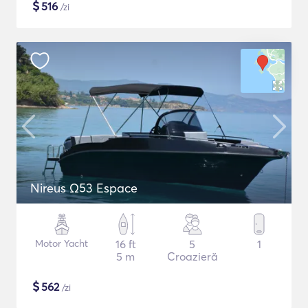
$
516
/zi
Nireus Ω53 Espace
Motor Yacht
16 ft
5
1
5 m
Croazieră
$
562
/zi