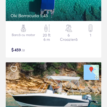
Oki Barracuda 5,45
Barcă cu motor
20 ft
6
1
6 m
Croazieră
$
459
/zi