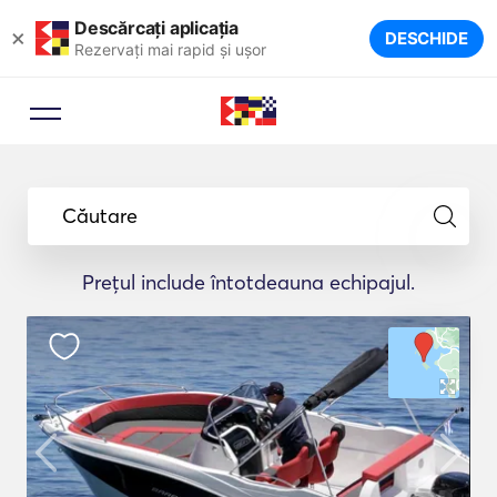
Descărcați aplicația
×
DESCHIDE
Rezervați mai rapid și ușor
Căutare
Prețul include întotdeauna echipajul.