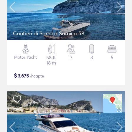
Cantieri di Sarnico Sarnico 58
Motor Yacht
58 ft
7
3
6
18 m
$
3,675
/noapte