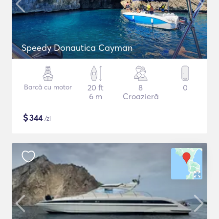
Speedy Donautica Cayman
Barcă cu motor
20 ft
8
0
6 m
Croazieră
$
344
/zi