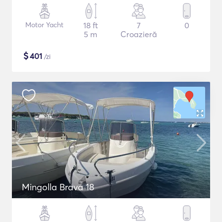
Motor Yacht
18 ft
7
0
5 m
Croazieră
$
401
/zi
Mingolla Brava 18