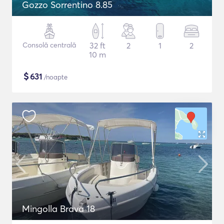
Gozzo Sorrentino 8.85
Consolă centrală
32 ft
2
1
2
10 m
$
631
/noapte
Mingolla Brava 18