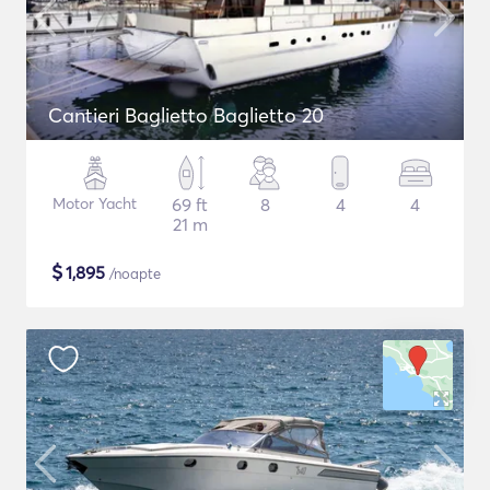
Cantieri Baglietto Baglietto 20
Motor Yacht
69 ft
8
4
4
21 m
$
1,895
/noapte