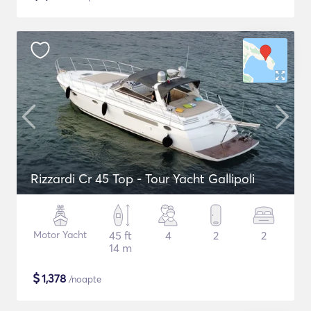
Rizzardi Cr 45 Top - Tour Yacht Gallipoli
Motor Yacht
45 ft
4
2
2
14 m
$
1,378
/noapte