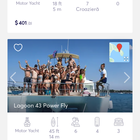
Motor Yacht
18 ft
7
0
5 m
Croazieră
$
401
/zi
Lagoon 43 Power Fly
Motor Yacht
45 ft
6
4
3
14 m