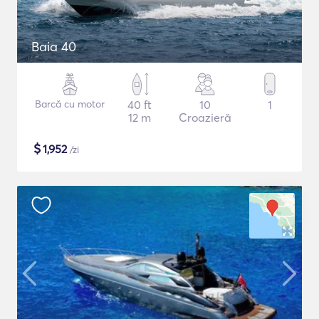
Baia 40
Barcă cu motor
40 ft
10
1
12 m
Croazieră
$
1,952
/zi