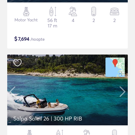
Motor Yacht
56 ft
4
2
2
17 m
$
7,694
/noapte
Salpa Soleil 26 | 300 HP RIB