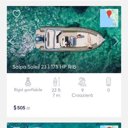
Salpa Soleil 23 | 175 HP RIB
Rigid gonflabile
23 ft
9
0
7 m
Croazieră
$
505
/zi