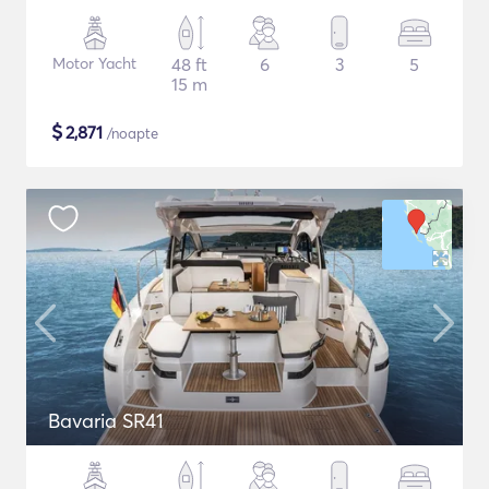
Motor Yacht
48 ft
6
3
5
15 m
$
2,871
/noapte
Bavaria SR41