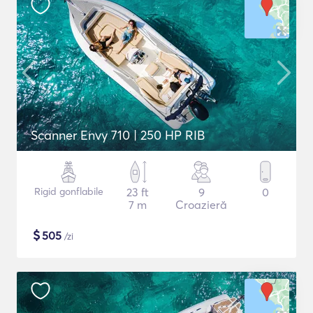
Scanner Envy 710 | 250 HP RIB
Rigid gonflabile
23 ft
9
0
7 m
Croazieră
$
505
/zi