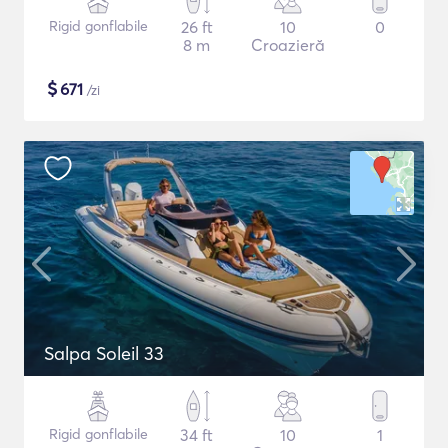
Rigid gonflabile
26 ft
10
0
8 m
Croazieră
$
671
/zi
Salpa Soleil 33
Rigid gonflabile
34 ft
10
1