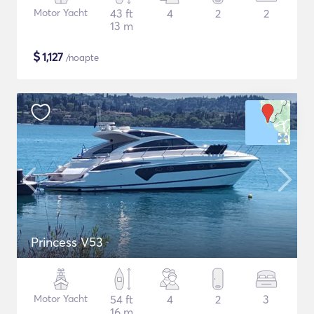
Motor Yacht
43 ft
4
2
2
13 m
$
1,127
/noapte
Princess V53
Motor Yacht
54 ft
4
2
3
16 m