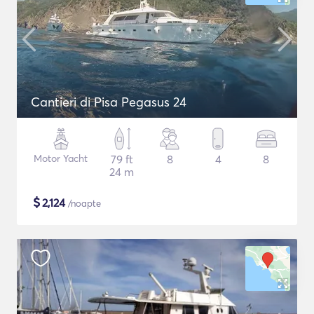
Cantieri di Pisa Pegasus 24
Motor Yacht
79 ft
8
4
8
24 m
$
2,124
/noapte