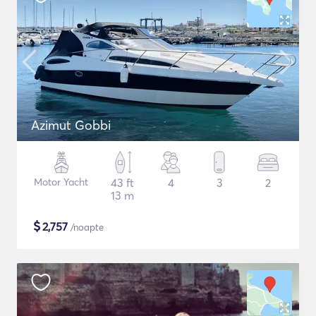
Azimut Gobbi
Motor Yacht
43 ft
4
3
2
13 m
$
2,757
/noapte