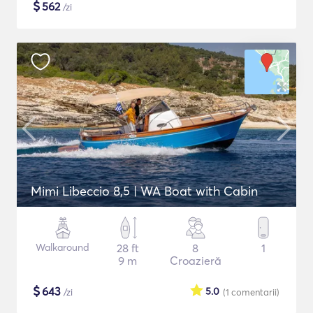
$
562
/zi
Mimi Libeccio 8,5 | WA Boat with Cabin
Walkaround
28 ft
8
1
9 m
Croazieră
$
643
5.0
/zi
(1
comentarii
)