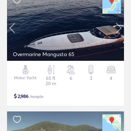
Overmarine Mangusta 65
Motor Yacht
65 ft
6
3
4
20 m
$
2,986
/noapte