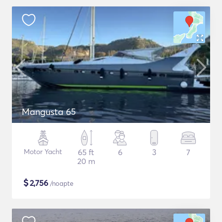
Mangusta 65
Motor Yacht
65 ft
6
3
7
20 m
$
2,756
/noapte