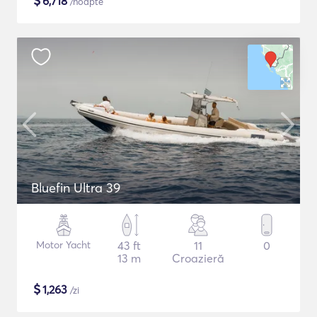
$
6,718
/noapte
Bluefin Ultra 39
Motor Yacht
43 ft
11
0
13 m
Croazieră
$
1,263
/zi