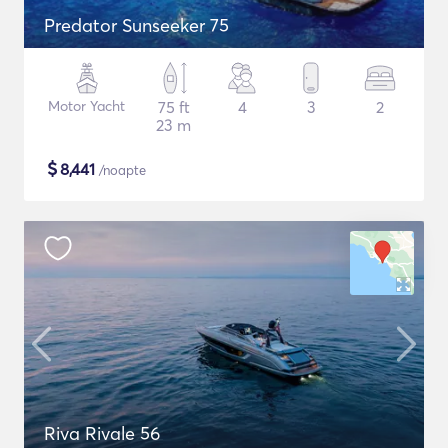
Predator Sunseeker 75
Motor Yacht
75 ft
4
3
2
23 m
$
8,441
/noapte
Riva Rivale 56