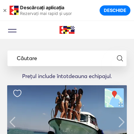
Descărcați aplicația
×
DESCHIDE
Rezervați mai rapid și ușor
Căutare
Prețul include întotdeauna echipajul.