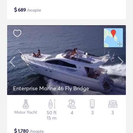
$
689
/noapte
Enterprise Marine 46 Fly Bridge
Motor Yacht
50 ft
4
3
3
15 m
$
1,780
/noapte