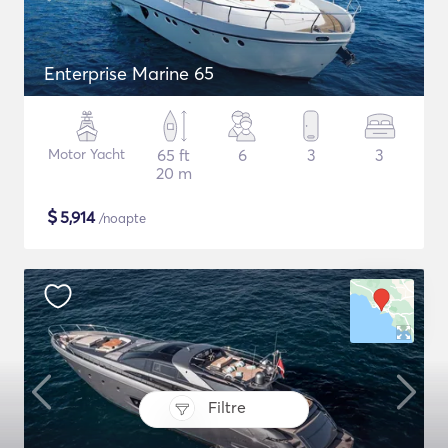
Enterprise Marine 65
Motor Yacht
65 ft
6
3
3
20 m
$
5,914
/noapte
Filtre