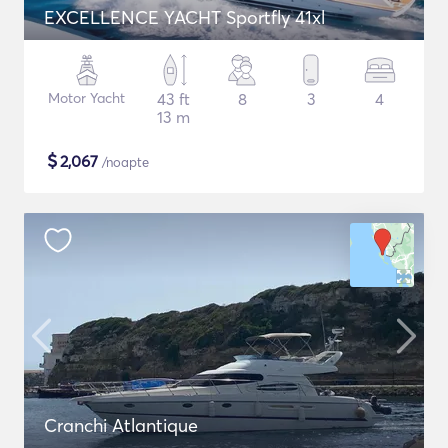
EXCELLENCE YACHT Sportfly 41xl
Motor Yacht
43 ft
8
3
4
13 m
$
2,067
/noapte
Cranchi Atlantique