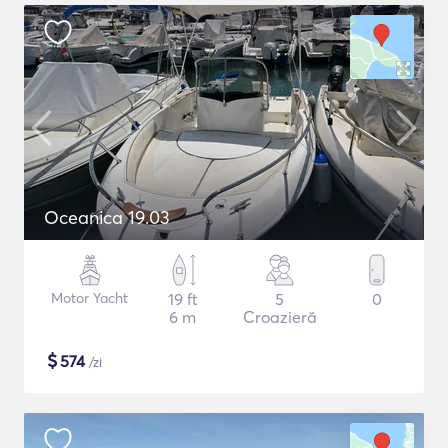
Oceanica 19.03
Motor Yacht
19 ft
5
0
6 m
Croazieră
$
574
/zi