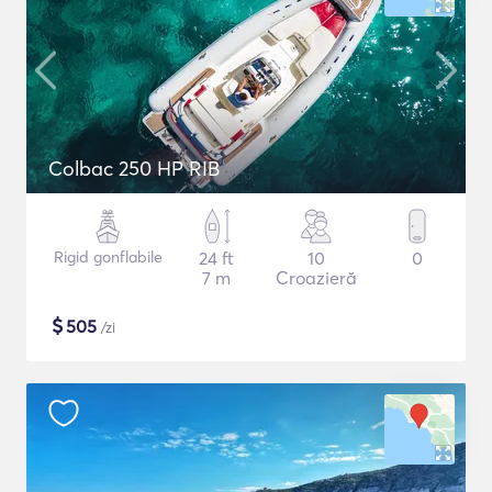
Colbac 250 HP RIB
Rigid gonflabile
24 ft
10
0
7 m
Croazieră
$
505
/zi