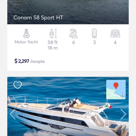
Conam 58 Sport HT
Motor Yacht
58 ft
6
3
4
18 m
$
2,297
/noapte