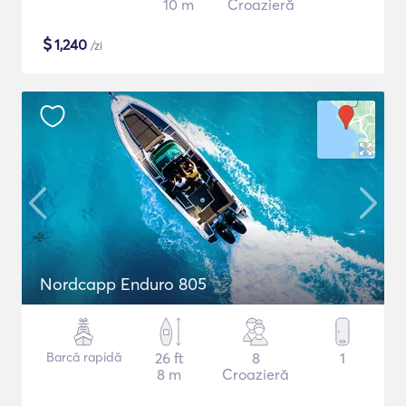
10 m
Croazieră
$
1,240
/zi
Nordcapp Enduro 805
Barcă rapidă
26 ft
8
1
8 m
Croazieră