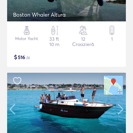
Boston Whaler Altura
Motor Yacht
33 ft
12
1
10 m
Croazieră
$
516
/zi