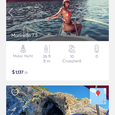
Marinello 7.5
Motor Yacht
26 ft
10
0
8 m
Croazieră
$
1,137
/zi