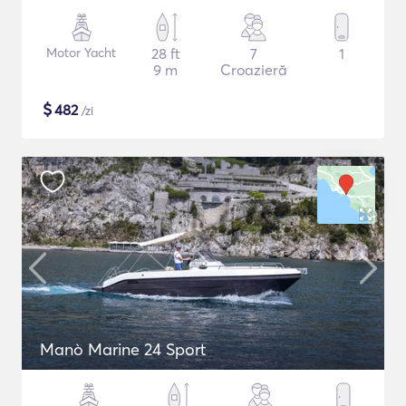
Motor Yacht
28 ft
7
1
9 m
Croazieră
$
482
/zi
Manò Marine 24 Sport