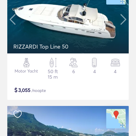
RIZZARDI Top Line 50
Motor Yacht
50 ft
6
4
4
15 m
$
3,055
/noapte