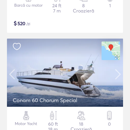
Barcă cu motor
24 ft
8
1
7 m
Croazieră
$
520
/zi
Conam 60 Chorum Special
Motor Yacht
60 ft
18
0
18 m
Croazieră