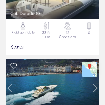
Cab Dorado 10
Rigid gonflabile
33 ft
12
0
10 m
Croazieră
$
731
/zi