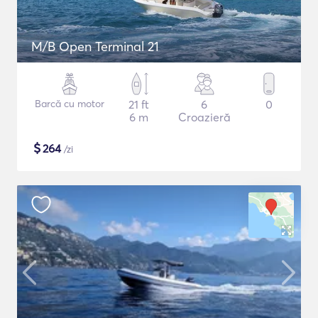
M/B Open Terminal 21
Barcă cu motor
21 ft
6
0
6 m
Croazieră
$
264
/zi