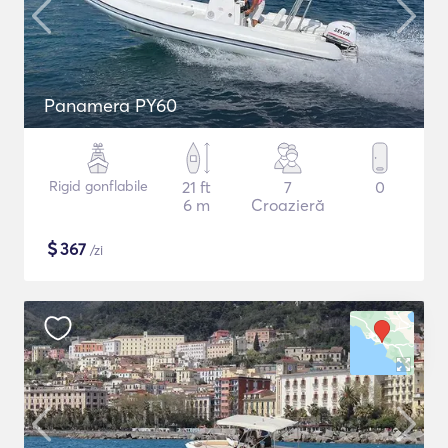
Panamera PY60
Rigid gonflabile
21 ft
7
0
6 m
Croazieră
$
367
/zi