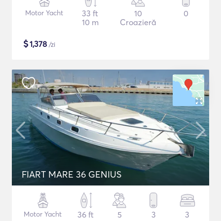
Motor Yacht
33 ft
10
0
10 m
Croazieră
$
1,378
/zi
FIART MARE 36 GENIUS
Motor Yacht
36 ft
5
3
3