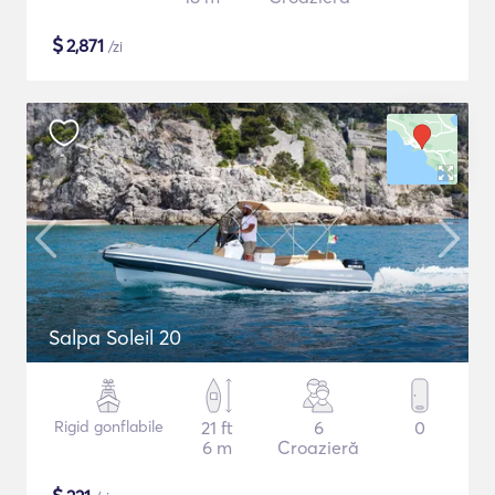
$
2,871
/zi
Salpa Soleil 20
Rigid gonflabile
21 ft
6
0
6 m
Croazieră