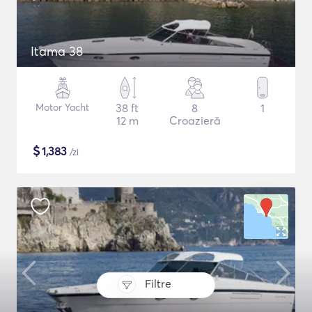
Itama 38
Motor Yacht
38 ft
8
1
12 m
Croazieră
$
1,383
/zi
Filtre