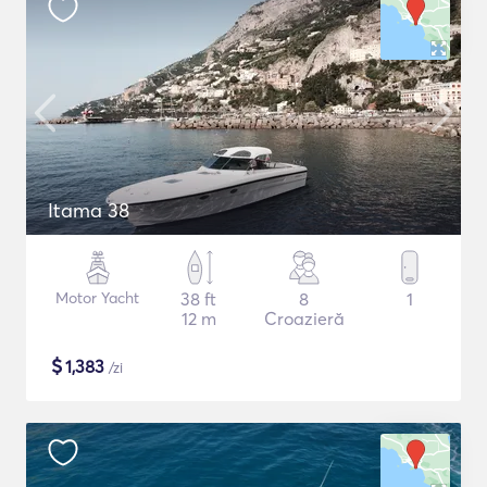
Itama 38
Motor Yacht
38 ft
8
1
12 m
Croazieră
$
1,383
/zi