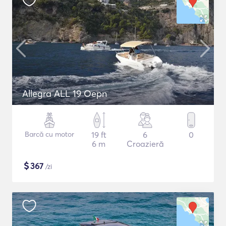
Allegra ALL 19 Oepn
Barcă cu motor
19 ft
6
0
6 m
Croazieră
$
367
/zi