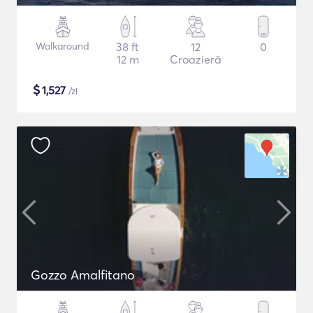
Walkaround
38 ft
12
0
12 m
Croazieră
$
1,527
/zi
Gozzo Amalfitano