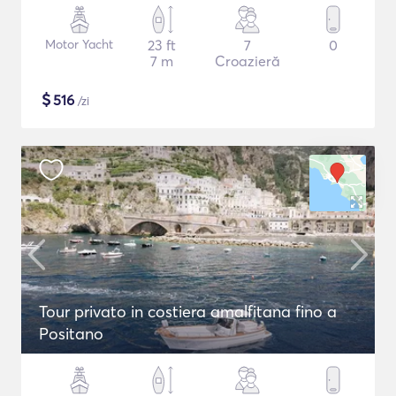
Motor Yacht
23 ft
7
0
7 m
Croazieră
$
516
/zi
Tour privato in costiera amalfitana fino a
Positano