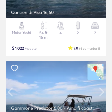
Cantieri di Pisa 16,60
Motor Yacht
54 ft
4
2
2
16 m
$
1,022
3.8
/noapte
(4
comentarii
)
Gammone Predator 6.80 - Amalfi coast: