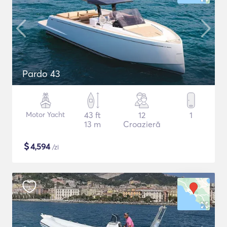
Pardo 43
Motor Yacht
43 ft
12
1
13 m
Croazieră
$
4,594
/zi