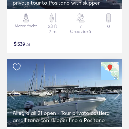
private tour to Positano with skipper
Motor Yacht
23 ft
7
0
7 m
Croazieră
$
539
/zi
Allegra all 21 open - Tour privato costiera
amalfitana con skipper fino a Positano