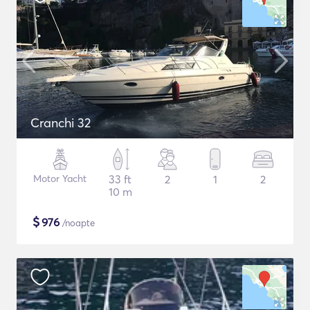
Cranchi 32
Motor Yacht
33 ft
2
1
2
10 m
$
976
/noapte