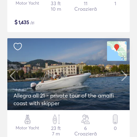
Motor Yacht
33 ft
11
1
10 m
Croazieră
$
1,435
/zi
Allegra all 21 - private tour of the amalfi
coast with skipper
Motor Yacht
23 ft
6
0
7 m
Croazieră