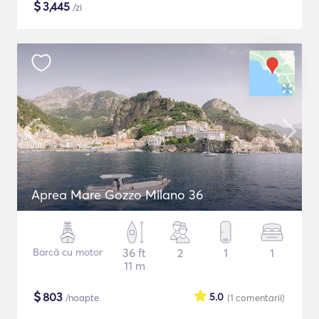
$
3,445
/zi
Aprea Mare Gozzo Milano 36
Barcă cu motor
36 ft
2
1
1
11 m
$
803
5.0
/noapte
(1
comentarii
)