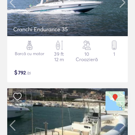
Cranchi Endurance 35
Barcă cu motor
39 ft
10
1
12 m
Croazieră
$
792
/zi