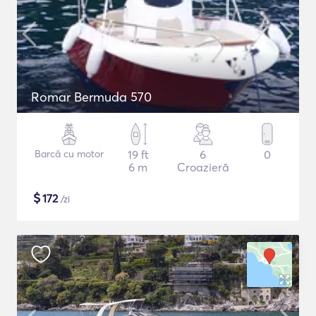
Romar Bermuda 570
Barcă cu motor
19 ft
6
0
6 m
Croazieră
$
172
/zi