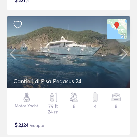
$
221
/zi
Cantieri di Pisa Pegasus 24
Motor Yacht
79 ft
8
4
8
24 m
$
2,124
/noapte