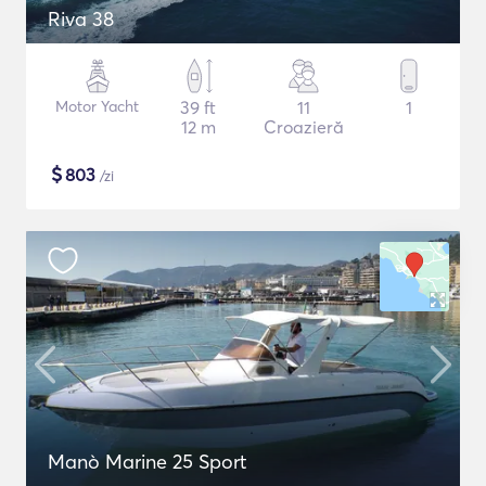
Riva 38
Motor Yacht
39 ft
11
1
12 m
Croazieră
$
803
/zi
Manò Marine 25 Sport