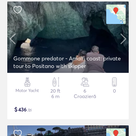
Gommone predator - Amalfi coast: private
tour to Positano with skipper
Motor Yacht
20 ft
6
0
6 m
Croazieră
$
436
/zi