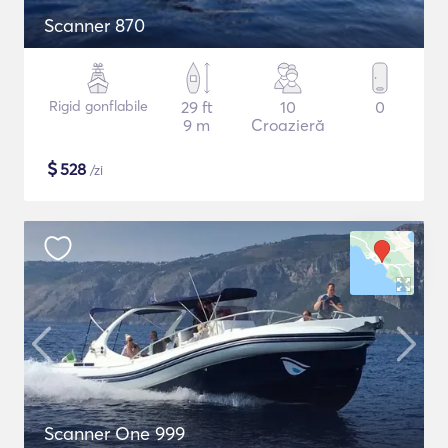
Scanner 870
Rigid gonflabile
29 ft
10
0
9 m
Croazieră
$
528
/zi
Scanner One 999