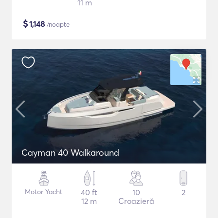
11 m
$
1,148
/noapte
Cayman 40 Walkaround
Motor Yacht
40 ft
10
2
12 m
Croazieră