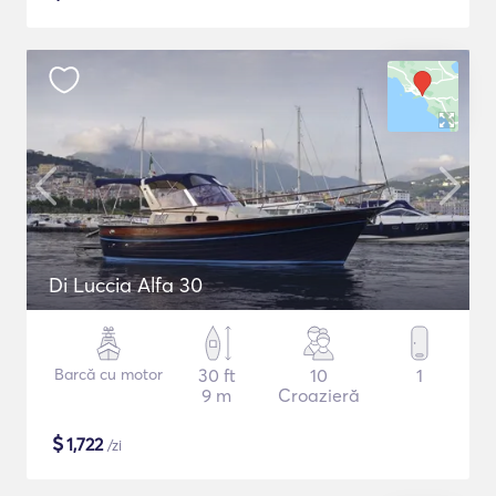
Di Luccia Alfa 30
Barcă cu motor
30 ft
10
1
9 m
Croazieră
$
1,722
/zi