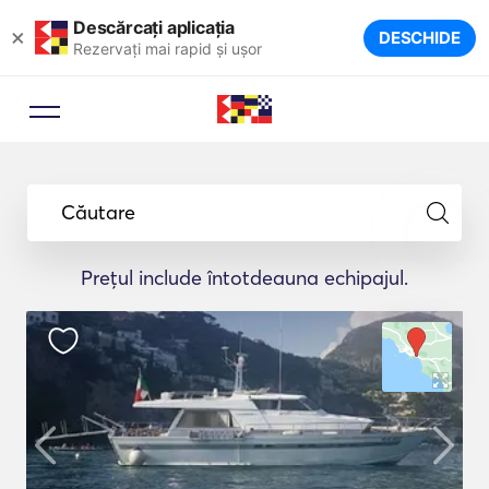
Descărcați aplicația
×
DESCHIDE
Rezervați mai rapid și ușor
Căutare
Prețul include întotdeauna echipajul.