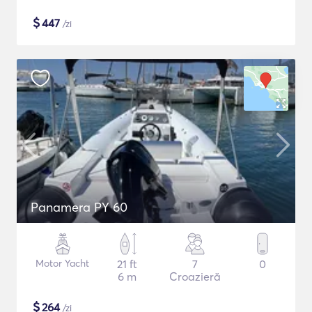
$
447
/zi
Panamera PY 60
Motor Yacht
21 ft
7
0
6 m
Croazieră
$
264
/zi