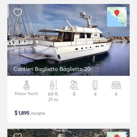
Cantieri Baglietto Baglietto 20
Motor Yacht
69 ft
8
4
4
21 m
$
1,895
/noapte