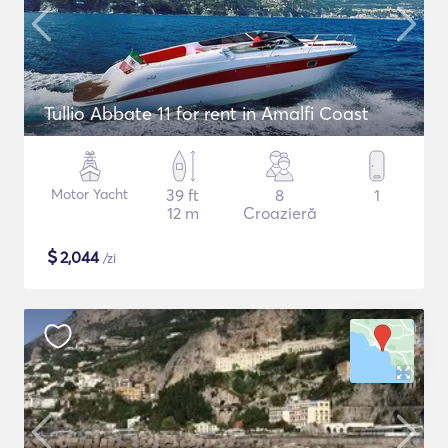
Tullio Abbate 11 for rent in Amalfi Coast
Motor Yacht
39 ft
8
1
12 m
Croazieră
$
2,044
/zi