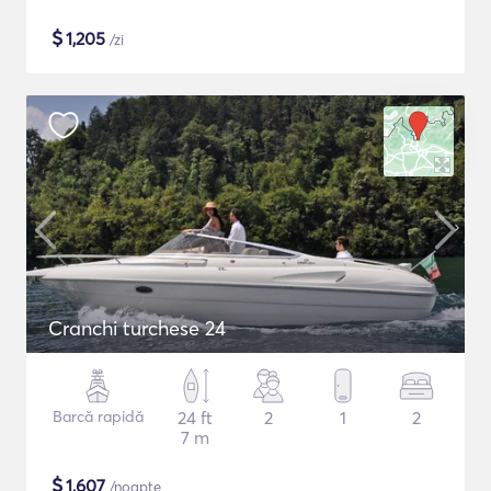
$
1,205
/zi
Cranchi turchese 24
Barcă rapidă
24 ft
2
1
2
7 m
$
1,607
/noapte