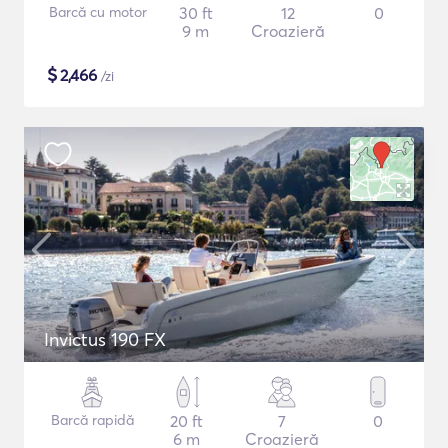
Barcă cu motor
30 ft
12
0
9 m
Croazieră
$
2,466
/zi
Invictus 190 FX
Barcă rapidă
20 ft
7
0
6 m
Croazieră