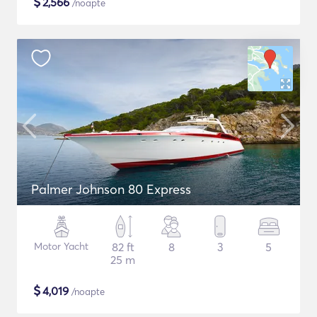
$
2,566
/noapte
Palmer Johnson 80 Express
Motor Yacht
82 ft
8
3
5
25 m
$
4,019
/noapte