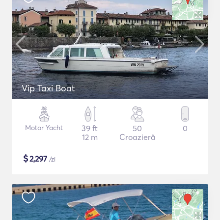
Vip Taxi Boat
Motor Yacht
39 ft
50
0
12 m
Croazieră
$
2,297
/zi