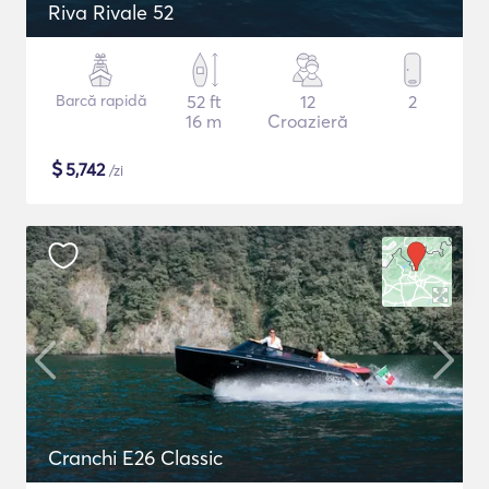
Riva Rivale 52
Barcă rapidă
52 ft
12
2
16 m
Croazieră
$
5,742
/zi
Cranchi E26 Classic