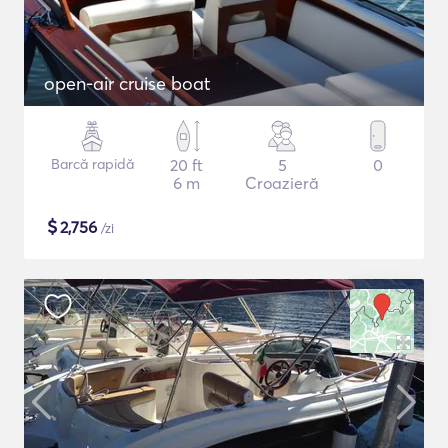
open-air cruise boat
Barcă rapidă
20 ft
5
0
6 m
Croazieră
$
2,756
/zi