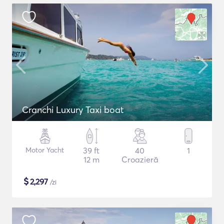
Cranchi Luxury Taxi boat
Motor Yacht
39 ft
40
1
12 m
Croazieră
$
2,297
/zi