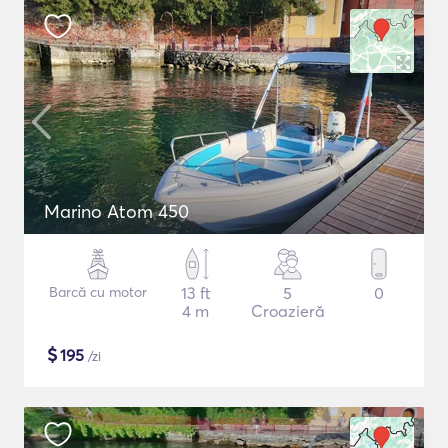
Marino Atom 450
Barcă cu motor
13 ft
5
0
4 m
Croazieră
$
195
/zi