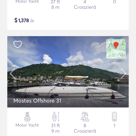
Motor Yacht
27 ft
4
0
8 m
Croazieră
$
1,378
/zi
Mostes Offshore 31
Motor Yacht
31 ft
8
1
9 m
Croazieră