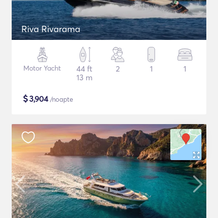
Riva Rivarama
Motor Yacht
44 ft
2
1
1
13 m
$
3,904
/noapte