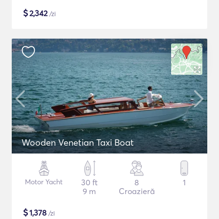
$
2,342
/zi
Wooden Venetian Taxi Boat
Motor Yacht
30 ft
8
1
9 m
Croazieră
$
1,378
/zi