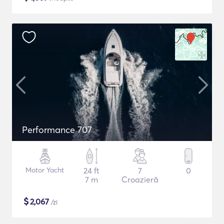
Performance 707
Motor Yacht
24 ft
7
0
7 m
Croazieră
$
2,067
/zi