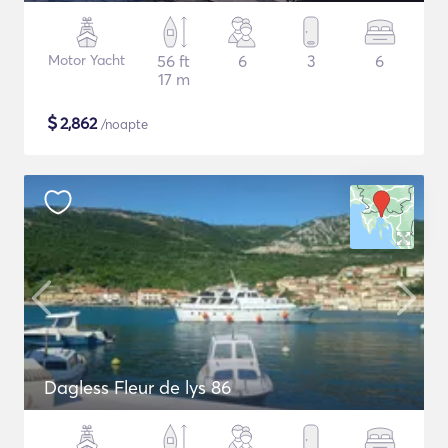
Motor Yacht
56 ft
6
3
6
17 m
$
2,862
/noapte
Dagless Fleur de lys 86