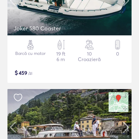
Joker 580 Coaster
Barcă cu motor
19 ft
10
0
6 m
Croazieră
$
459
/zi