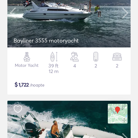
Bayliner 3555 motoryacht
Motor Yacht
39 ft
4
2
2
12 m
$
1,722
/noapte