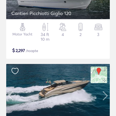
Cantieri Picchiotti Giglio 120
Motor Yacht
34 ft
4
2
3
10 m
$
2,297
/noapte