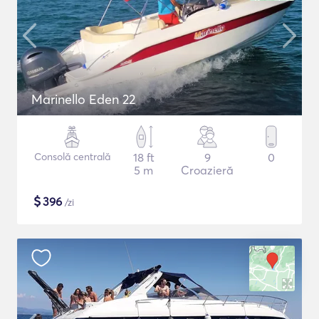
Marinello Eden 22
Consolă centrală
18 ft
9
0
5 m
Croazieră
$
396
/zi