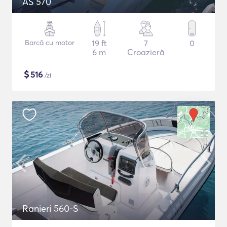
AS 570
Barcă cu motor
19 ft
7
0
6 m
Croazieră
$
516
/zi
Ranieri 560-S