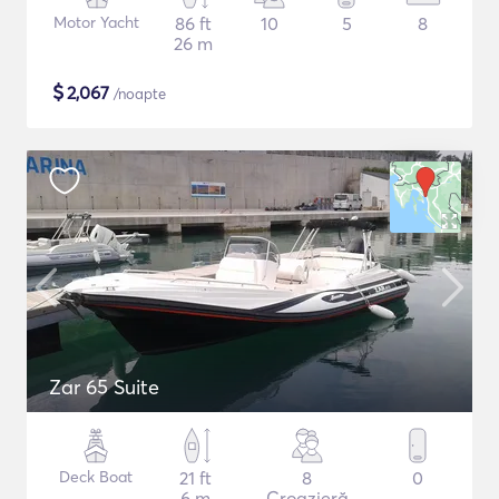
Motor Yacht
86 ft
10
5
8
26 m
$
2,067
/noapte
Zar 65 Suite
Deck Boat
21 ft
8
0
6 m
Croazieră