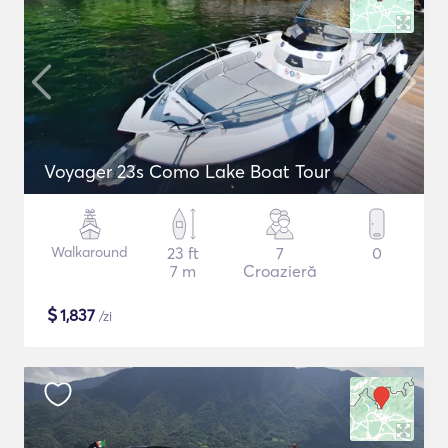
Voyager 23s Como Lake Boat Tour
Walkaround
23 ft
7
0
7 m
Croazieră
$
1,837
/zi