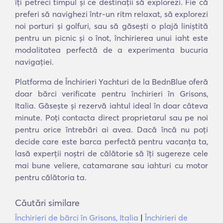
îți petreci timpul și ce destinații să explorezi. Fie că
preferi să navighezi într-un ritm relaxat, să explorezi
noi porturi și golfuri, sau să găsești o plajă liniștită
pentru un picnic și o înot, închirierea unui iaht este
modalitatea perfectă de a experimenta bucuria
navigației.
Platforma de Închirieri Yachturi de la BednBlue oferă
doar bărci verificate pentru închirieri în Grisons,
Italia. Găsește și rezervă iahtul ideal în doar câteva
minute. Poți contacta direct proprietarul sau pe noi
pentru orice întrebări ai avea. Dacă încă nu poți
decide care este barca perfectă pentru vacanța ta,
lasă experții noștri de călătorie să îți sugereze cele
mai bune veliere, catamarane sau iahturi cu motor
pentru călătoria ta.
Căutări similare
Închirieri de bărci în Grisons, Italia
|
Închirieri de