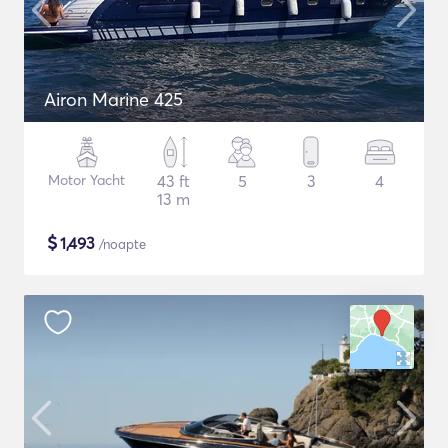
Airon Marine 425
Motor Yacht
43 ft
5
3
4
13 m
$
1,493
/noapte