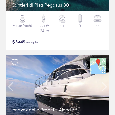
Cantieri di Pisa Pegasus 80
Motor Yacht
80 ft
10
3
9
24 m
$
3,445
/noapte
Innovazioni e Progetti Alena 56