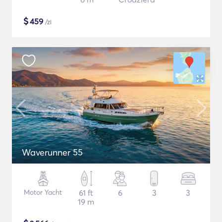
$
459
/zi
Waverunner 55
Motor Yacht
61 ft
6
3
3
19 m