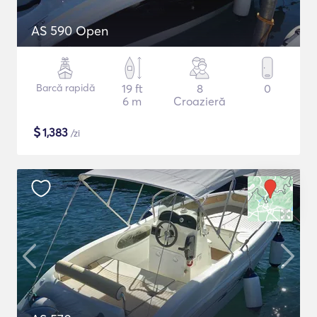
AS 590 Open
Barcă rapidă
19 ft
8
0
6 m
Croazieră
$
1,383
/zi