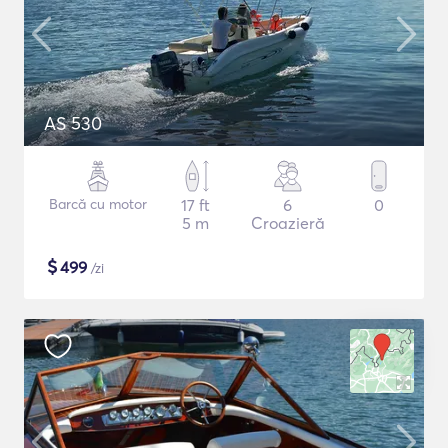
AS 530
Barcă cu motor
17 ft
6
0
5 m
Croazieră
$
499
/zi