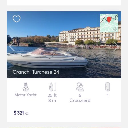
Cranchi Turchese 24
Motor Yacht
25 ft
6
1
8 m
Croazieră
$
321
/zi