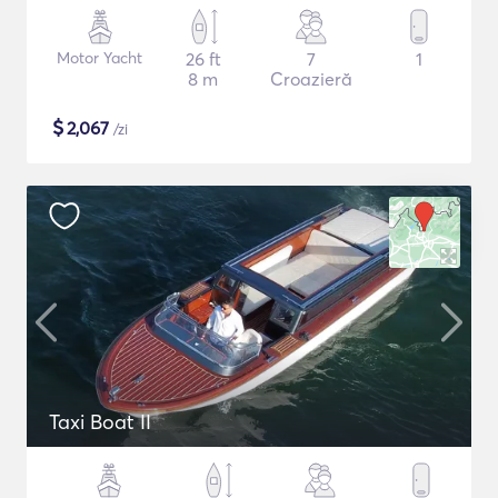
Motor Yacht
26 ft
7
1
8 m
Croazieră
$
2,067
/zi
Taxi Boat II