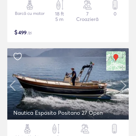
Barcă cu motor
18 ft
7
0
5 m
Croazieră
$
499
/zi
Nautica Esposito Positano 27 Open