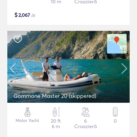
10 m
Croazieră
$
2,067
/zi
Gommone Master 20 (skippered)
Motor Yacht
20 ft
6
0
6 m
Croazieră