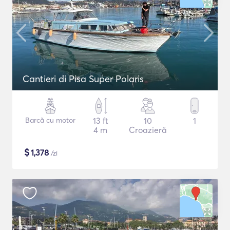
Cantieri di Pisa Super Polaris
Barcă cu motor
13 ft
10
1
4 m
Croazieră
$
1,378
/zi