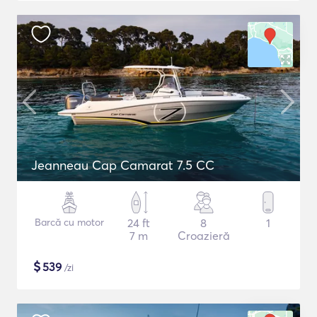
Jeanneau Cap Camarat 7.5 CC
Barcă cu motor
24 ft
8
1
7 m
Croazieră
$
539
/zi