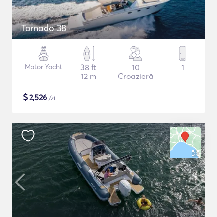
Tornado 38
Motor Yacht
38 ft
10
1
12 m
Croazieră
$
2,526
/zi