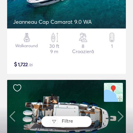
Jeanneau Cap Camarat 9.0 WA
Walkaround
30 ft
8
1
9 m
Croazieră
$
1,722
/zi
Filtre