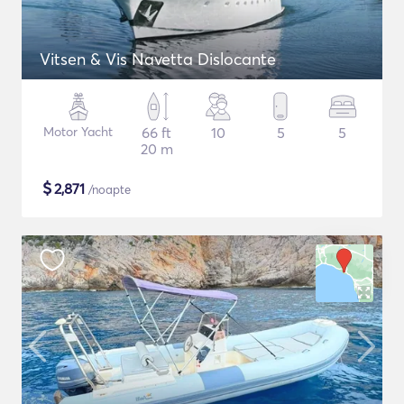
Vitsen & Vis Navetta Dislocante
Motor Yacht
66 ft
10
5
5
20 m
$
2,871
/noapte