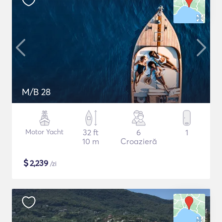
M/B 28
Motor Yacht
32 ft
6
1
10 m
Croazieră
$
2,239
/zi