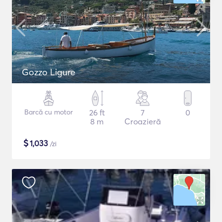
Gozzo Ligure
Barcă cu motor
26 ft
7
0
8 m
Croazieră
$
1,033
/zi