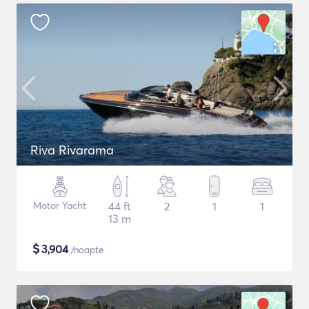
Riva Rivarama
Motor Yacht
44 ft
2
1
1
13 m
$
3,904
/noapte