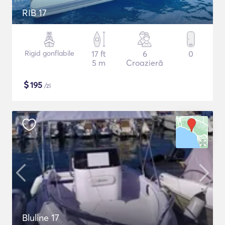
RIB 17
Rigid gonflabile
17 ft
6
0
5 m
Croazieră
$
195
/zi
Bluline 17