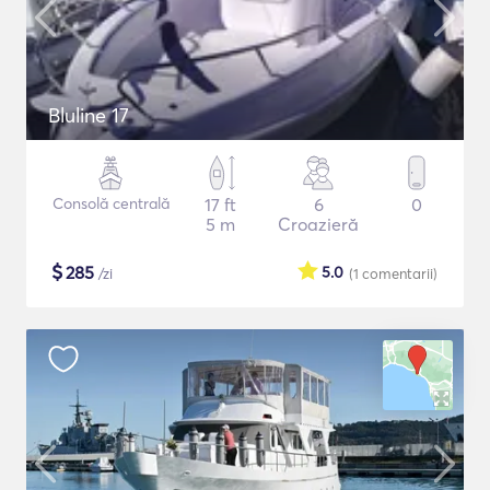
Bluline 17
Consolă centrală
17 ft
6
0
5 m
Croazieră
$
285
5.0
/zi
(1
comentarii
)