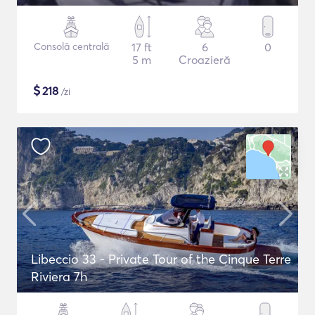
Consolă centrală
17 ft
6
0
5 m
Croazieră
$
218
/zi
Libeccio 33 - Private Tour of the Cinque Terre
Riviera 7h