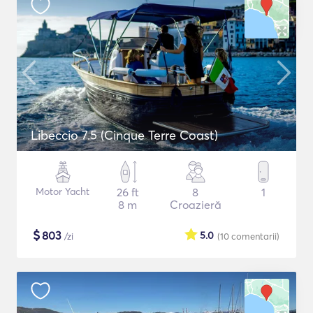
Libeccio 7.5 (Cinque Terre Coast)
Motor Yacht
26 ft
8
1
8 m
Croazieră
$
803
5.0
/zi
(10
comentarii
)