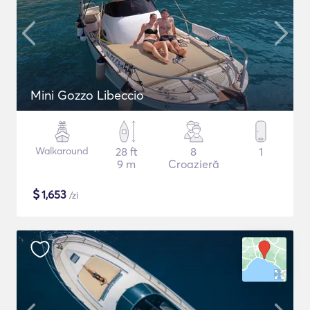
Mini Gozzo Libeccio
Walkaround
28 ft
8
1
9 m
Croazieră
$
1,653
/zi