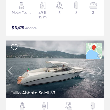
Motor Yacht
49 ft
5
3
3
15 m
$
3,675
/noapte
Tullio Abbate Soleil 33