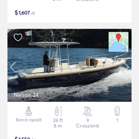
$
1,607
/zi
Nelson 24
Barcă rapidă
26 ft
9
1
8 m
Croazieră