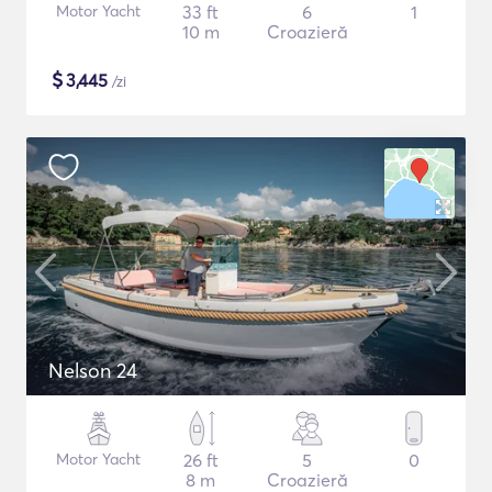
Motor Yacht
33 ft
6
1
10 m
Croazieră
$
3,445
/zi
Nelson 24
Motor Yacht
26 ft
5
0
8 m
Croazieră