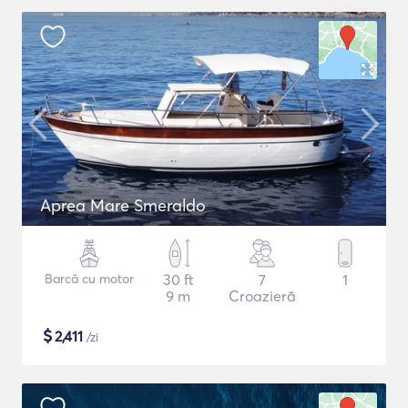
Aprea Mare Smeraldo
Barcă cu motor
30 ft
7
1
9 m
Croazieră
$
2,411
/zi