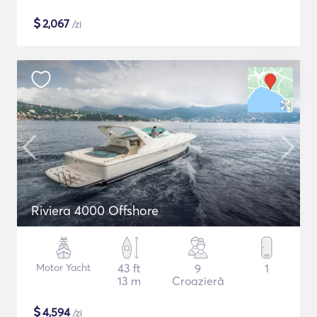
$
2,067
/zi
Riviera 4000 Offshore
Motor Yacht
43 ft
9
1
13 m
Croazieră
$
4,594
/zi