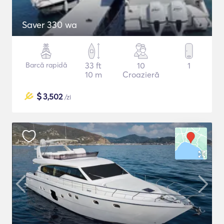
Saver 330 wa
Barcă rapidă
33 ft
10
1
10 m
Croazieră
$
3,502
/zi