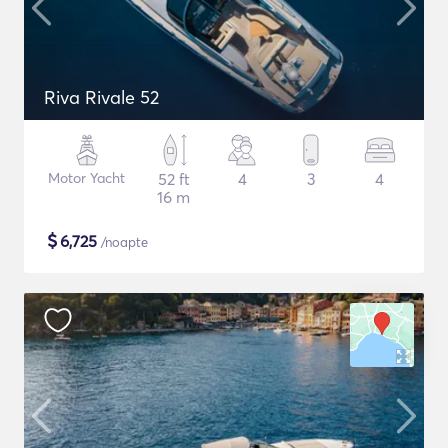
Riva Rivale 52
Motor Yacht
52 ft
4
3
4
16 m
$
6,725
/noapte