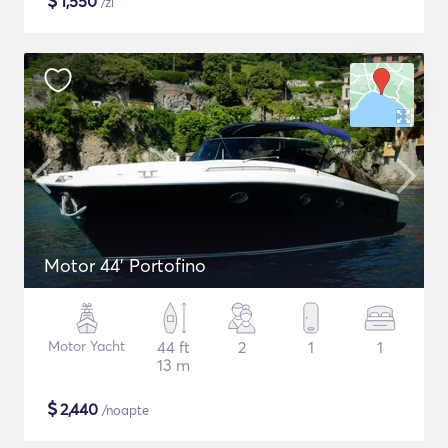
$
1,550
/zi
Motor 44' Portofino
Motor Yacht
44 ft
2
1
1
13 m
$
2,440
/noapte