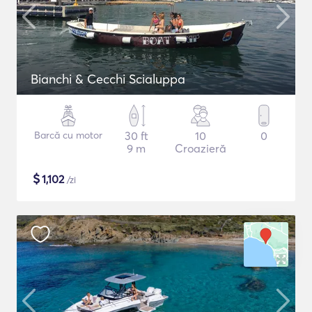
Bianchi & Cecchi Scialuppa
Barcă cu motor
30 ft
10
0
9 m
Croazieră
$
1,102
/zi