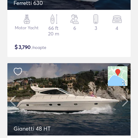
Ferretti 630
Motor Yacht
66 ft
6
3
4
20 m
$
3,790
/noapte
Gianetti 48 HT