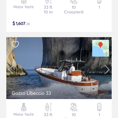
Motor Yacht
33 ft
10
1
10 m
Croazieră
$
1,607
/zi
Gozzo Libeccio 33
Motor Yacht
33 ft
10
1