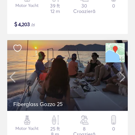
Motor Yacht
39 ft
30
0
12 m
Croazieră
$
4,203
/zi
Fiberglass Gozzo 25
Motor Yacht
25 ft
8
0
8 m
Croazieră