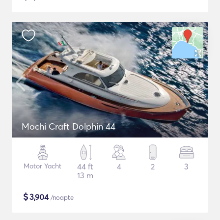
Mochi Craft Dolphin 44
Motor Yacht
44 ft
4
2
3
13 m
$
3,904
/noapte