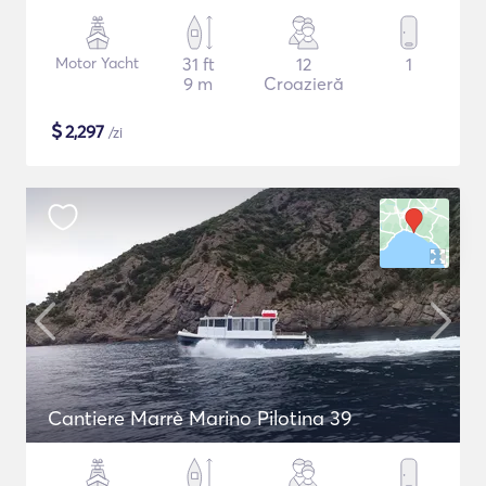
Motor Yacht
31 ft
12
1
9 m
Croazieră
$
2,297
/zi
Cantiere Marrè Marino Pilotina 39