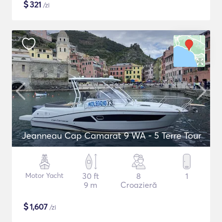
$
321
/zi
Jeanneau Cap Camarat 9 WA - 5 Terre Tour
Motor Yacht
30 ft
8
1
9 m
Croazieră
$
1,607
/zi