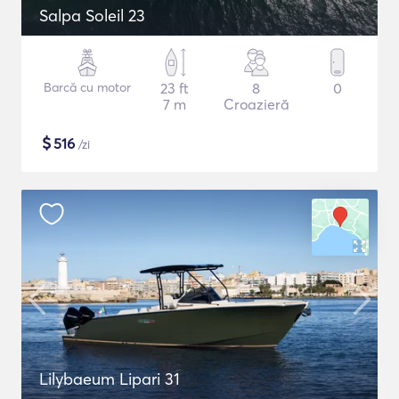
Salpa Soleil 23
Barcă cu motor
23 ft
8
0
7 m
Croazieră
$
516
/zi
Lilybaeum Lipari 31