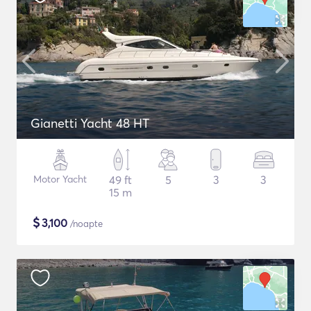
Gianetti Yacht 48 HT
Motor Yacht
49 ft
5
3
3
15 m
$
3,100
/noapte