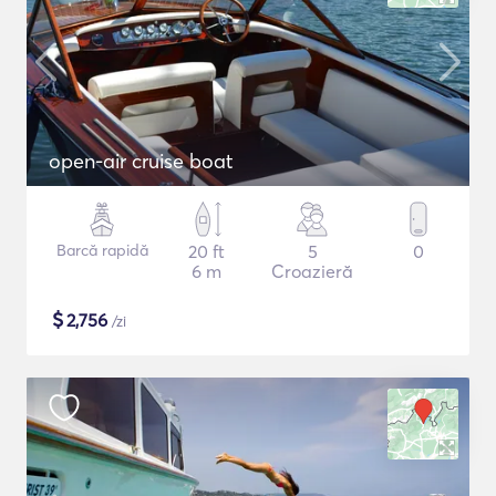
open-air cruise boat
Barcă rapidă
20 ft
5
0
6 m
Croazieră
$
2,756
/zi