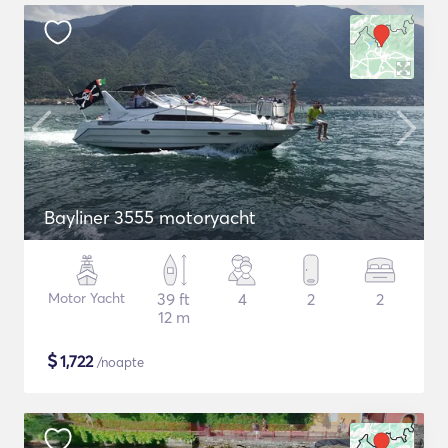
Bayliner 3555 motoryacht
Motor Yacht
39 ft
4
2
2
12 m
$
1,722
/noapte