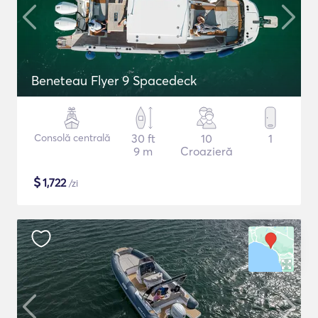
Beneteau Flyer 9 Spacedeck
Consolă centrală
30 ft
10
1
9 m
Croazieră
$
1,722
/zi