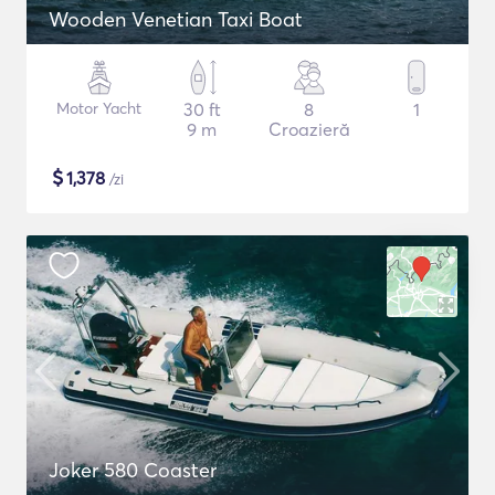
Wooden Venetian Taxi Boat
Motor Yacht
30 ft
8
1
9 m
Croazieră
$
1,378
/zi
Joker 580 Coaster