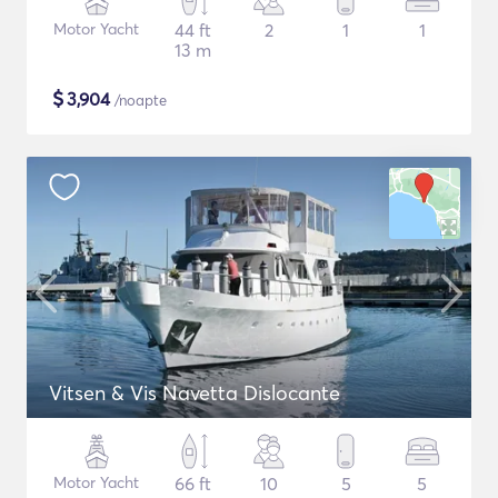
Motor Yacht
44 ft
2
1
1
13 m
$
3,904
/noapte
Vitsen & Vis Navetta Dislocante
Motor Yacht
66 ft
10
5
5