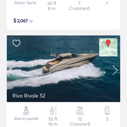
Motor Yacht
26 ft
7
1
8 m
Croazieră
$
2,067
/zi
Riva Rivale 52
Barcă rapidă
52 ft
12
2
16 m
Croazieră