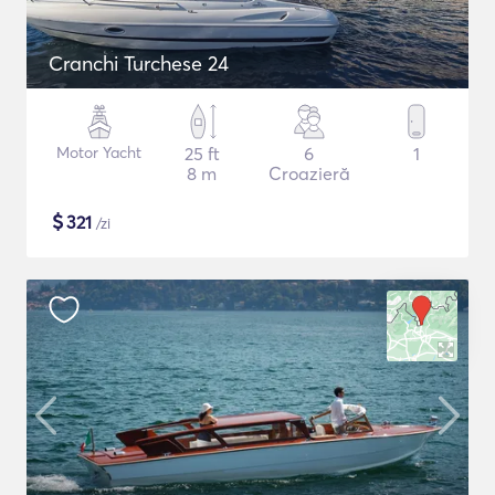
Cranchi Turchese 24
Motor Yacht
25 ft
6
1
8 m
Croazieră
$
321
/zi