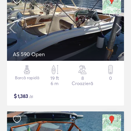
AS 590 Open
Barcă rapidă
19 ft
8
0
6 m
Croazieră
$
1,383
/zi