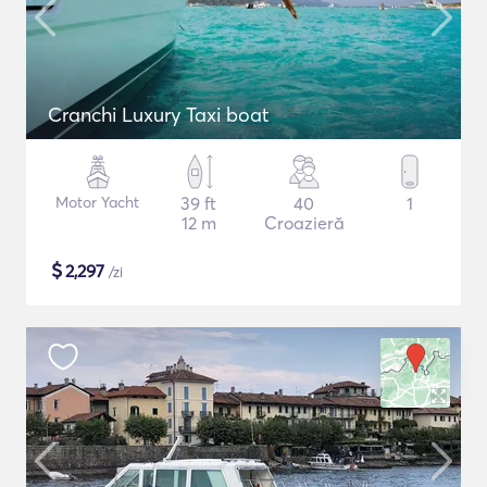
Cranchi Luxury Taxi boat
Motor Yacht
39 ft
40
1
12 m
Croazieră
$
2,297
/zi