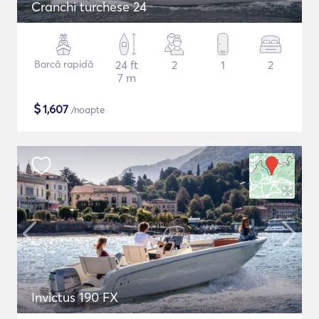
Cranchi turchese 24
Barcă rapidă
24 ft
2
1
2
7 m
$
1,607
/noapte
Invictus 190 FX