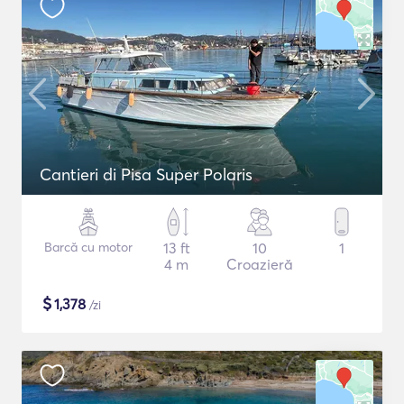
Cantieri di Pisa Super Polaris
Barcă cu motor
13 ft
10
1
4 m
Croazieră
$
1,378
/zi