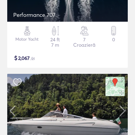
Performance 707
Motor Yacht
24 ft
7
0
7 m
Croazieră
$
2,067
/zi