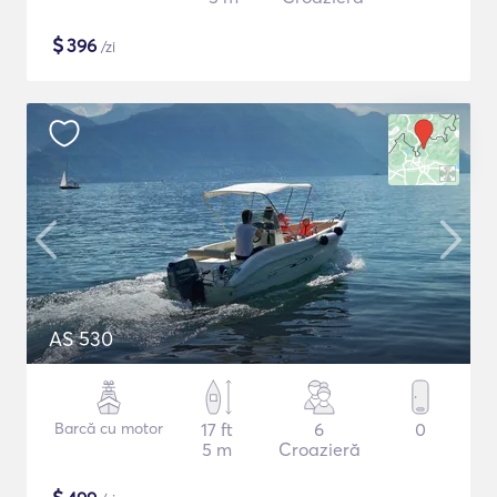
$
396
/zi
AS 530
Barcă cu motor
17 ft
6
0
5 m
Croazieră