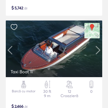
$
5,742
/zi
Taxi Boat II
Barcă cu motor
30 ft
12
0
9 m
Croazieră
$
2,466
/zi