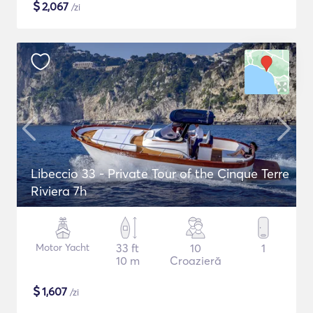
$
2,067
/zi
Libeccio 33 - Private Tour of the Cinque Terre
Riviera 7h
Motor Yacht
33 ft
10
1
10 m
Croazieră
$
1,607
/zi