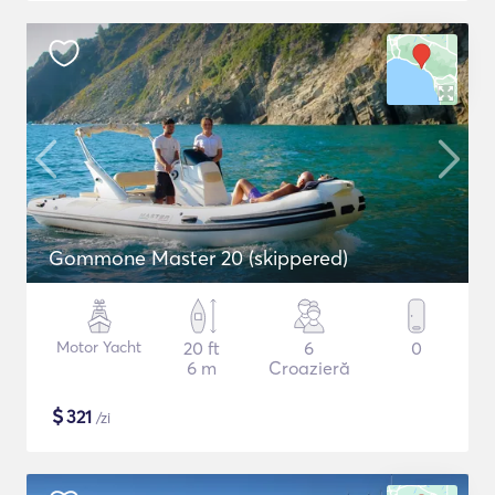
Gommone Master 20 (skippered)
Motor Yacht
20 ft
6
0
6 m
Croazieră
$
321
/zi