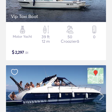
Vip Taxi Boat
Motor Yacht
39 ft
50
0
12 m
Croazieră
$
2,297
/zi