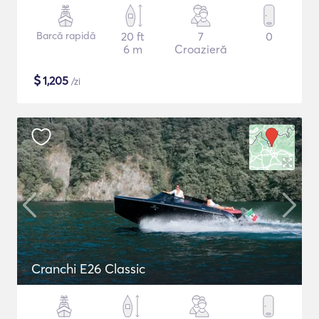
Barcă rapidă
20 ft
7
0
6 m
Croazieră
$
1,205
/zi
Cranchi E26 Classic