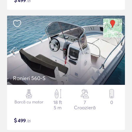
$
499
/zi
Ranieri 560-S
Barcă cu motor
18 ft
7
0
5 m
Croazieră
$
499
/zi