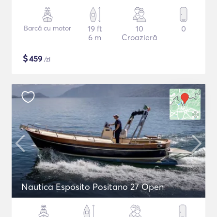
Barcă cu motor
19 ft
10
0
6 m
Croazieră
$
459
/zi
Nautica Esposito Positano 27 Open