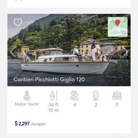
Cantieri Picchiotti Giglio 120
Motor Yacht
34 ft
4
2
3
10 m
$
2,297
/noapte