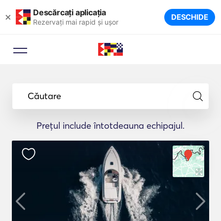
Descărcați aplicația
×
DESCHIDE
Rezervați mai rapid și ușor
Căutare
Prețul include întotdeauna echipajul.