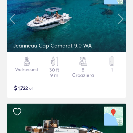
Jeanneau Cap Camarat 9.0 WA
Walkaround
30 ft
8
1
9 m
Croazieră
$
1,722
/zi