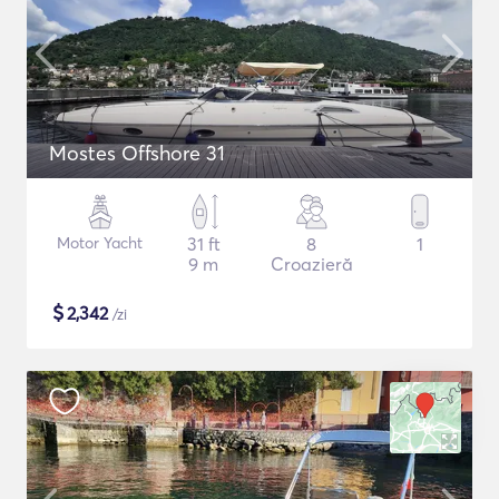
Mostes Offshore 31
Motor Yacht
31 ft
8
1
9 m
Croazieră
$
2,342
/zi