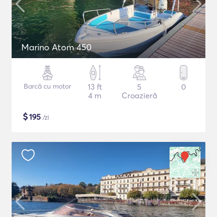
Marino Atom 450
Barcă cu motor
13 ft
5
0
4 m
Croazieră
$
195
/zi