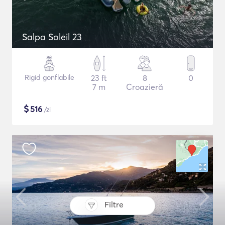
Salpa Soleil 23
Rigid gonflabile
23 ft
8
0
7 m
Croazieră
$
516
/zi
Filtre