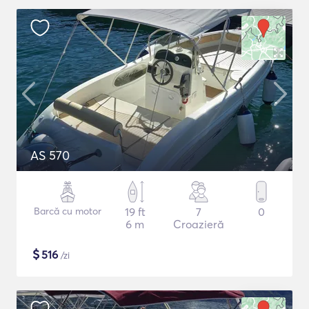
AS 570
Barcă cu motor
19 ft
7
0
6 m
Croazieră
$
516
/zi