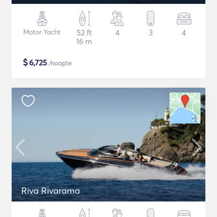
Motor Yacht
52 ft
4
3
4
16 m
$
6,725
/noapte
Riva Rivarama