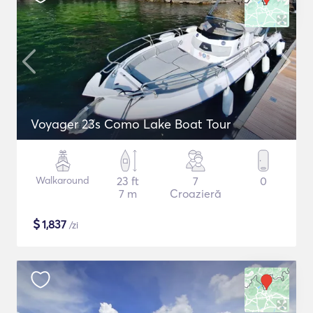
Voyager 23s Como Lake Boat Tour
Walkaround
23 ft
7
0
7 m
Croazieră
$
1,837
/zi