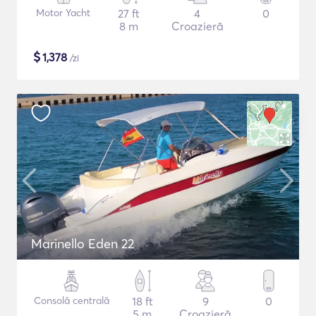
Motor Yacht
27 ft
4
0
8 m
Croazieră
$
1,378
/zi
Marinello Eden 22
Consolă centrală
18 ft
9
0
5 m
Croazieră