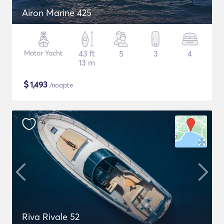
Airon Marine 425
Motor Yacht
43 ft
5
3
4
13 m
$
1,493
/noapte
Riva Rivale 52