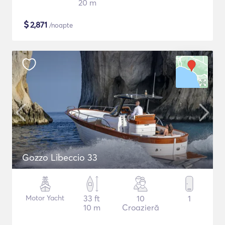
20 m
$
2,871
/noapte
Gozzo Libeccio 33
Motor Yacht
33 ft
10
1
10 m
Croazieră