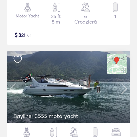
Motor Yacht
25 ft
6
1
8 m
Croazieră
$
321
/zi
Bayliner 3555 motoryacht