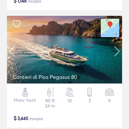
$
1,148
/noapte
Cantieri di Pisa Pegasus 80
Motor Yacht
80 ft
10
3
9
24 m
$
3,445
/noapte