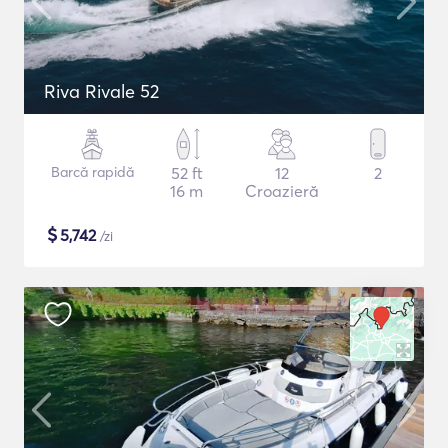
Riva Rivale 52
Barcă rapidă
52 ft
12
2
16 m
Croazieră
$
5,742
/zi