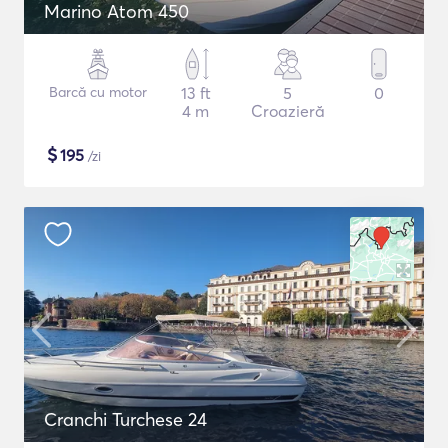
Marino Atom 450
Barcă cu motor
13 ft
5
0
4 m
Croazieră
$
195
/zi
Cranchi Turchese 24