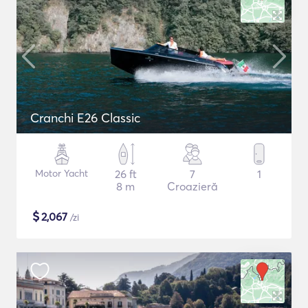
Cranchi E26 Classic
Motor Yacht
26 ft
7
1
8 m
Croazieră
$
2,067
/zi