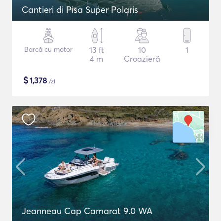
Cantieri di Pisa Super Polaris
Barcă cu motor
13 ft
10
1
4 m
Croazieră
$
1,378
/zi
Jeanneau Cap Camarat 9.0 WA