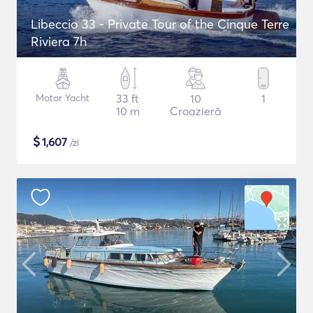
Libeccio 33 - Private Tour of the Cinque Terre
Riviera 7h
Motor Yacht
33 ft
10
1
10 m
Croazieră
$
1,607
/zi