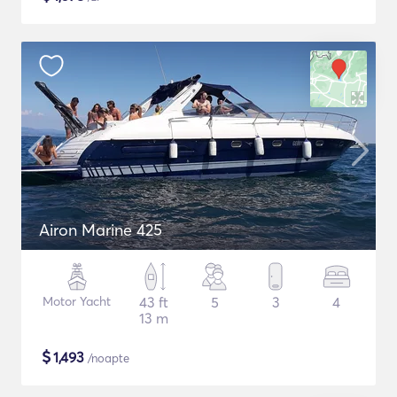
Airon Marine 425
Motor Yacht
43 ft
5
3
4
13 m
$
1,493
/noapte