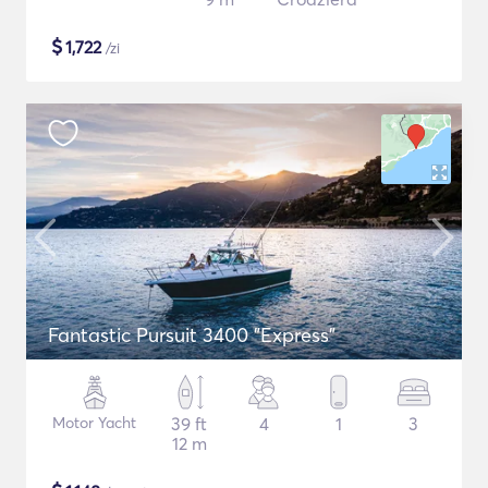
$
1,722
/zi
Fantastic Pursuit 3400 "Express"
Motor Yacht
39 ft
4
1
3
12 m