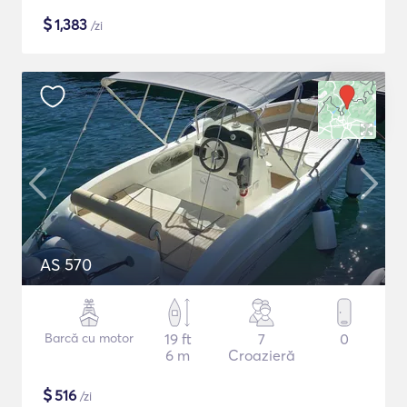
$
1,383
/zi
AS 570
Barcă cu motor
19 ft
7
0
6 m
Croazieră
$
516
/zi