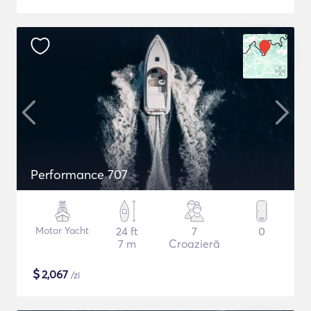
Performance 707
Motor Yacht
24 ft
7
0
7 m
Croazieră
$
2,067
/zi