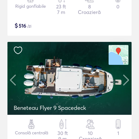
Rigid gonflabile
23 ft
8
0
7 m
Croazieră
$
516
/zi
Beneteau Flyer 9 Spacedeck
Consolă centrală
30 ft
10
1
9 m
Croazieră