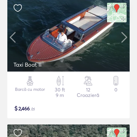
Taxi Boat II
Barcă cu motor
30 ft
12
0
9 m
Croazieră
$
2,466
/zi