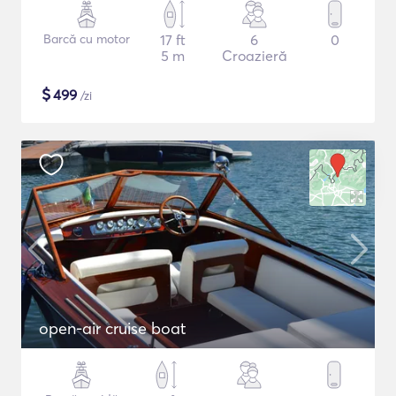
Barcă cu motor
17 ft
6
0
5 m
Croazieră
$
499
/zi
open-air cruise boat