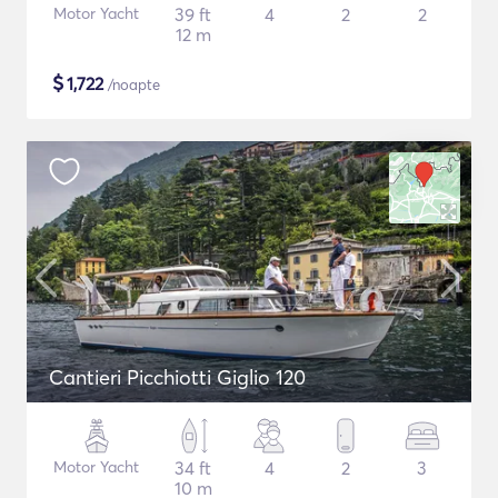
Motor Yacht
39 ft
4
2
2
12 m
$
1,722
/noapte
Cantieri Picchiotti Giglio 120
Motor Yacht
34 ft
4
2
3
10 m