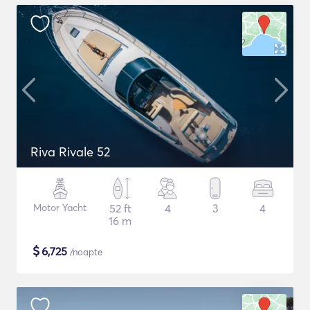
Riva Rivale 52
Motor Yacht
52 ft
4
3
4
16 m
$
6,725
/noapte