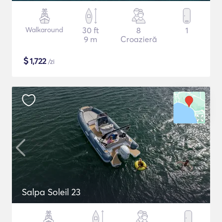
Walkaround
30 ft
8
1
9 m
Croazieră
$
1,722
/zi
Salpa Soleil 23