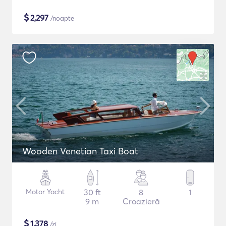
$
2,297
/noapte
Wooden Venetian Taxi Boat
Motor Yacht
30 ft
8
1
9 m
Croazieră
$
1,378
/zi