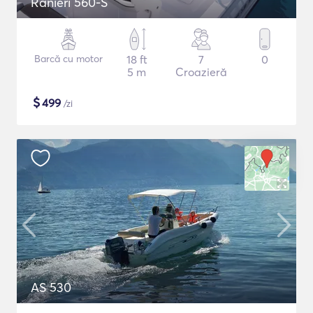
Ranieri 560-S
Barcă cu motor
18 ft
7
0
5 m
Croazieră
$
499
/zi
AS 530