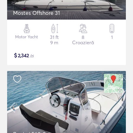
Mostes Offshore 31
Motor Yacht
31 ft
8
1
9 m
Croazieră
$
2,342
/zi