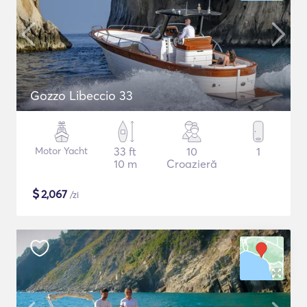
Gozzo Libeccio 33
Motor Yacht
33 ft
10
1
10 m
Croazieră
$
2,067
/zi