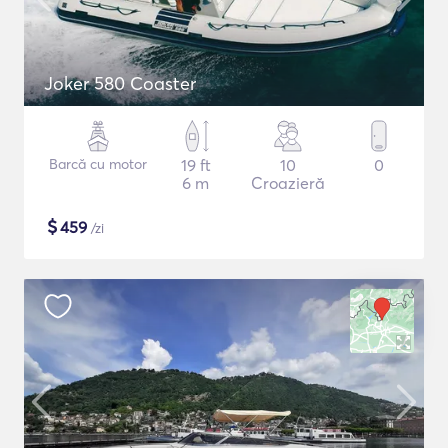
Joker 580 Coaster
Barcă cu motor
19 ft
10
0
6 m
Croazieră
$
459
/zi