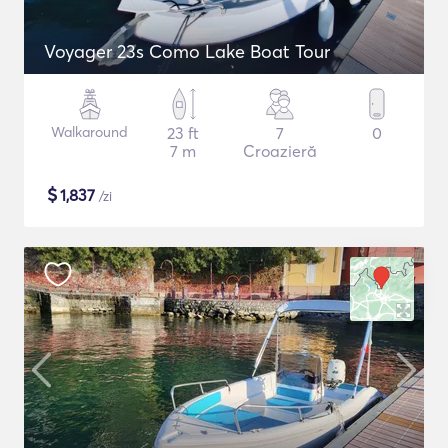
Voyager 23s Como Lake Boat Tour
Walkaround
23 ft
7
0
7 m
Croazieră
$
1,837
/zi