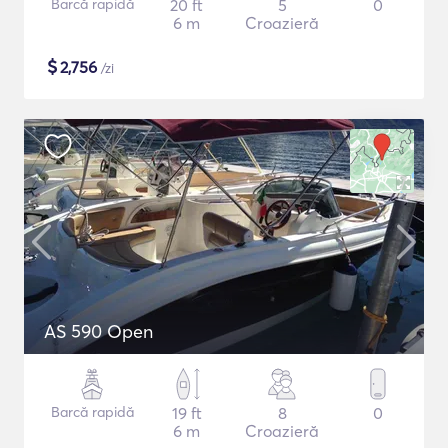
Barcă rapidă
20 ft
5
0
6 m
Croazieră
$
2,756
/zi
AS 590 Open
Barcă rapidă
19 ft
8
0
6 m
Croazieră