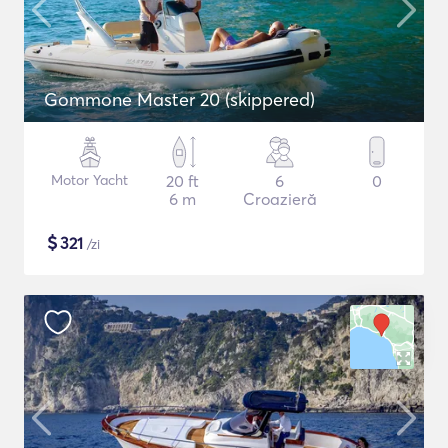
Gommone Master 20 (skippered)
Motor Yacht
20 ft
6
0
6 m
Croazieră
$
321
/zi