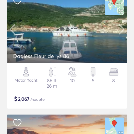
Dagless Fleur de lys 86
Motor Yacht
86 ft
10
5
8
26 m
$
2,067
/noapte