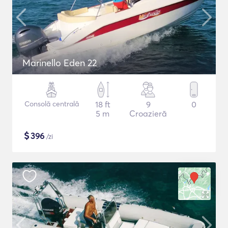
Marinello Eden 22
Consolă centrală
18 ft
9
0
5 m
Croazieră
$
396
/zi