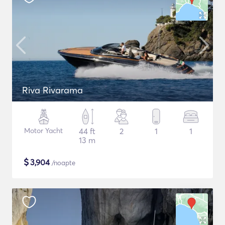
Riva Rivarama
Motor Yacht
44 ft
2
1
1
13 m
$
3,904
/noapte