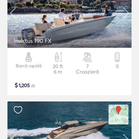
Invictus 190 FX
Barcă rapidă
20 ft
7
0
6 m
Croazieră
$
1,205
/zi