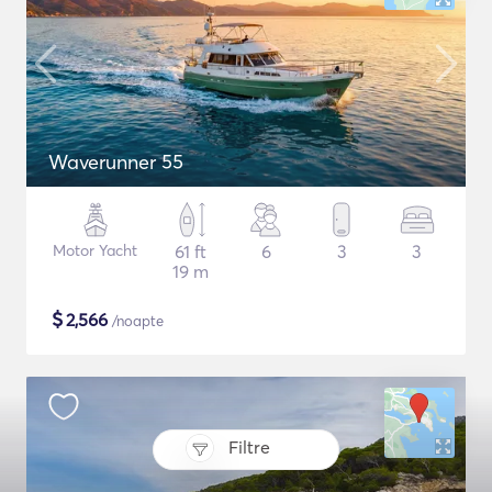
Waverunner 55
Motor Yacht
61 ft
6
3
3
19 m
$
2,566
/noapte
Filtre