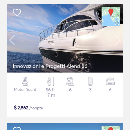
Innovazioni e Progetti Alena 56
Motor Yacht
56 ft
6
3
6
17 m
$
2,862
/noapte