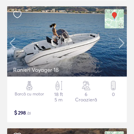
Ranieri Voyager 18
Barcă cu motor
18 ft
6
0
5 m
Croazieră
$
298
/zi