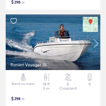
$
298
/zi
Ranieri Voyager 18
Barcă cu motor
18 ft
6
0
5 m
Croazieră
$
298
/zi