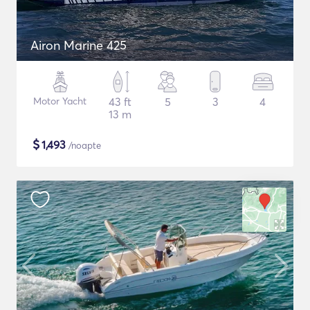
Airon Marine 425
Motor Yacht
43 ft
5
3
4
13 m
$
1,493
/noapte