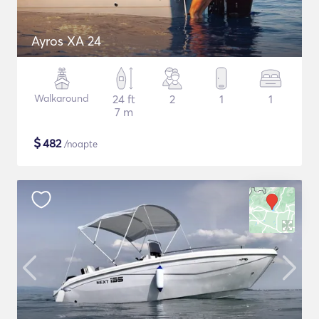
Ayros XA 24
Walkaround
24 ft
2
1
1
7 m
$
482
/noapte