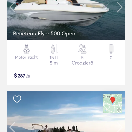
Beneteau Flyer 500 Open
Motor Yacht
15 ft
5
0
5 m
Croazieră
$
287
/zi