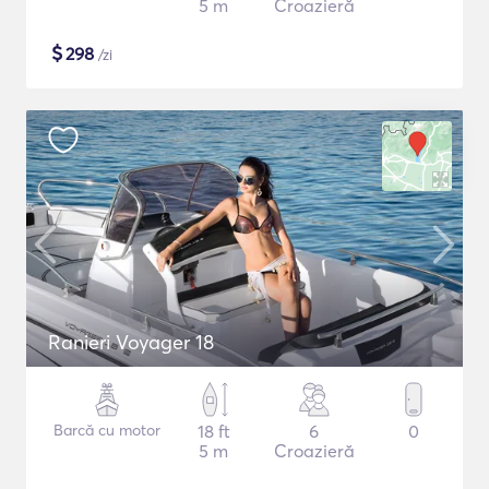
5 m
Croazieră
$
298
/zi
Ranieri Voyager 18
Barcă cu motor
18 ft
6
0
5 m
Croazieră