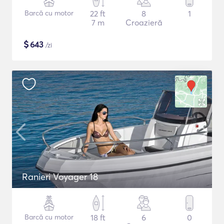
Barcă cu motor
22 ft
8
1
7 m
Croazieră
$
643
/zi
Ranieri Voyager 18
Barcă cu motor
18 ft
6
0