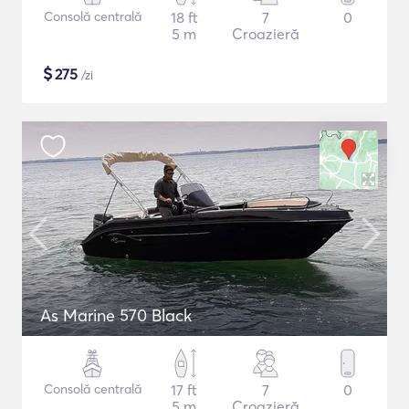
Consolă centrală
18 ft
7
0
5 m
Croazieră
$
275
/zi
As Marine 570 Black
Consolă centrală
17 ft
7
0
5 m
Croazieră