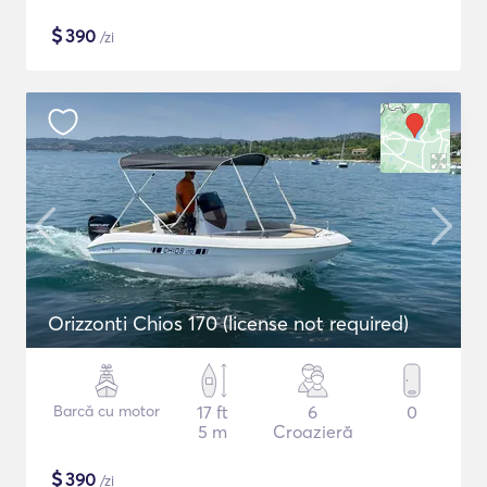
$
390
/zi
Orizzonti Chios 170 (license not required)
Barcă cu motor
17 ft
6
0
5 m
Croazieră
$
390
/zi