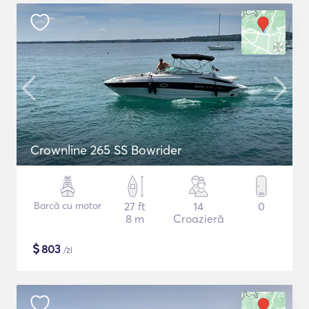
Crownline 265 SS Bowrider
Barcă cu motor
27 ft
14
0
8 m
Croazieră
$
803
/zi