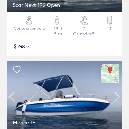
Scar Next 195 Open
Consolă centrală
18 ft
7
0
5 m
Croazieră
$
298
/zi
Marine 18