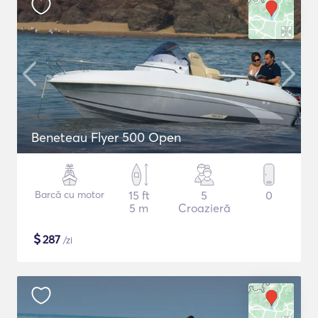
Beneteau Flyer 500 Open
Barcă cu motor
15 ft
5
0
5 m
Croazieră
$
287
/zi