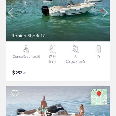
Ranieri Shark 17
Consolă centrală
17 ft
6
0
5 m
Croazieră
$
252
/zi