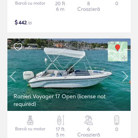
Barcă cu motor
20 ft
8
0
6 m
Croazieră
$
442
/zi
Ranieri Voyager 17 Open (license not
required)
Barcă cu motor
17 ft
6
0
5 m
Croazieră