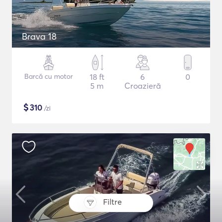
Brava 18
Barcă cu motor
18 ft
6
0
5 m
Croazieră
$
310
/zi
Filtre