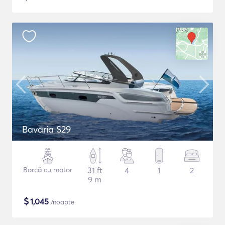
Bavaria S29
Barcă cu motor
31 ft
4
1
2
9 m
$
1,045
/noapte