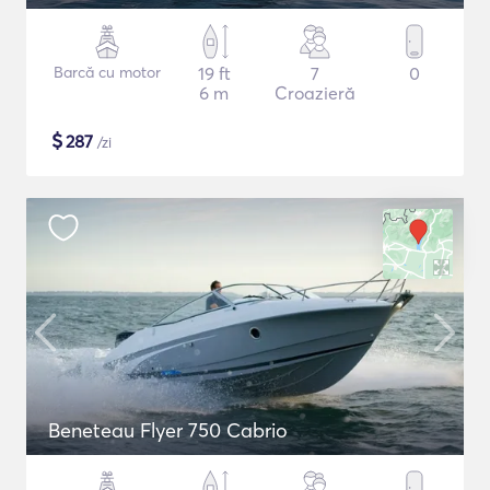
Barcă cu motor
19 ft
7
0
6 m
Croazieră
$
287
/zi
Beneteau Flyer 750 Cabrio