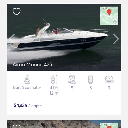
Airon Marine 425
Barcă cu motor
41 ft
5
3
3
12 m
$
1,435
/noapte