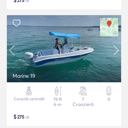
$
275
/zi
Marine 19
Consolă centrală
19 ft
7
0
6 m
Croazieră
$
275
/zi