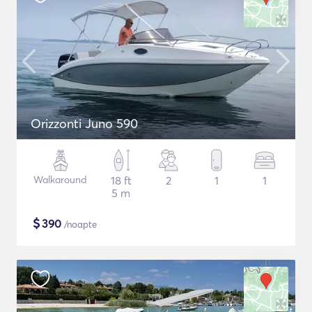
Orizzonti Juno 590
Walkaround
18 ft
2
1
1
5 m
$
390
/noapte