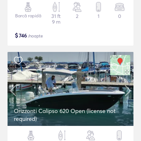
Barcă rapidă
31 ft
2
1
0
9 m
$
746
/noapte
Orizzonti Calipso 620 Open (license not
required)