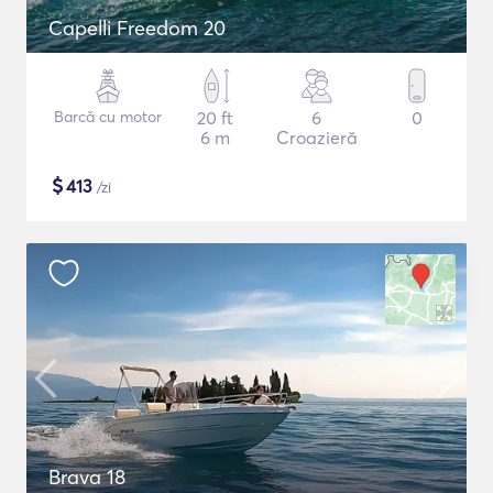
Capelli Freedom 20
Barcă cu motor
20 ft
6
0
6 m
Croazieră
$
413
/zi
Brava 18