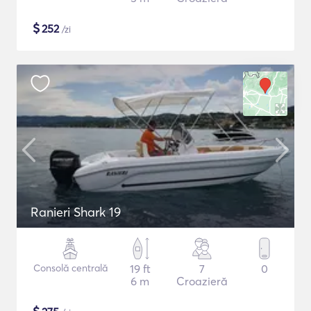
$
252
/zi
Ranieri Shark 19
Consolă centrală
19 ft
7
0
6 m
Croazieră