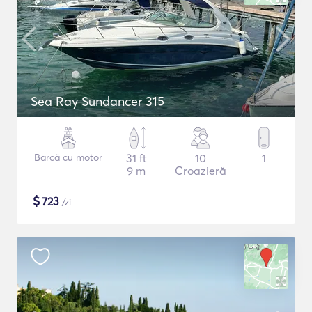
Sea Ray Sundancer 315
Barcă cu motor
31 ft
10
1
9 m
Croazieră
$
723
/zi