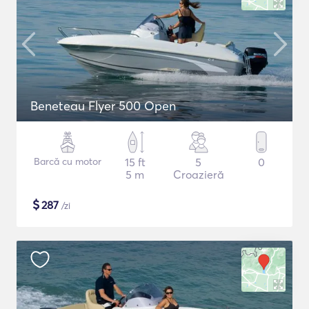
Beneteau Flyer 500 Open
Barcă cu motor
15 ft
5
0
5 m
Croazieră
$
287
/zi