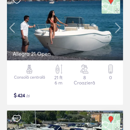
Allegra 21 Open
Consolă centrală
21 ft
8
0
6 m
Croazieră
$
424
/zi