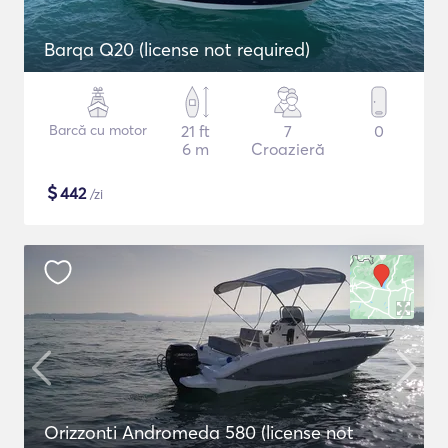
Barqa Q20 (license not required)
Barcă cu motor
21 ft
7
0
6 m
Croazieră
$
442
/zi
Orizzonti Andromeda 580 (license not