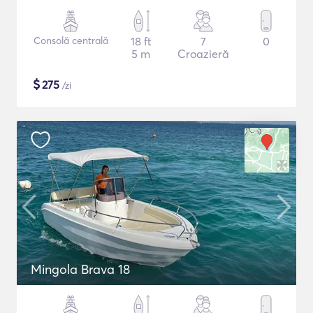
Consolă centrală
18 ft
7
0
5 m
Croazieră
$
275
/zi
Mingola Brava 18