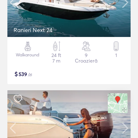
Ranieri Next 24
Walkaround
24 ft
9
1
7 m
Croazieră
$
539
/zi