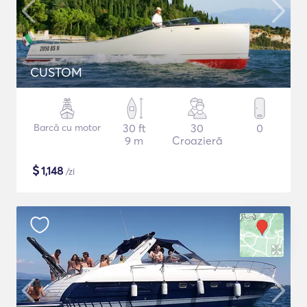
CUSTOM
Barcă cu motor
30 ft
30
0
9 m
Croazieră
$
1,148
/zi