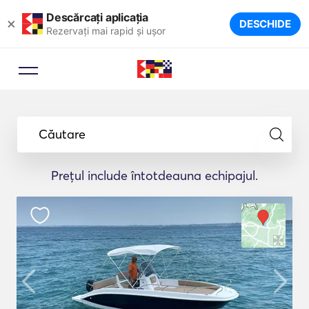
Descărcați aplicația
×
DESCHIDE
Rezervați mai rapid și ușor
Căutare
Prețul include întotdeauna echipajul.