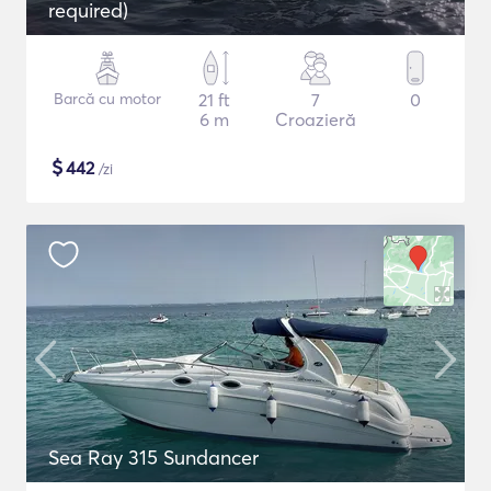
required)
Barcă cu motor
21 ft
7
0
6 m
Croazieră
$
442
/zi
Sea Ray 315 Sundancer