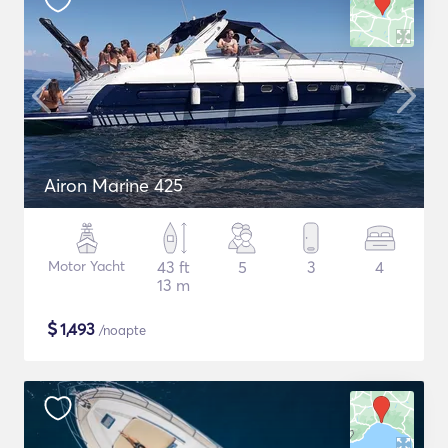
Airon Marine 425
Motor Yacht
43 ft
5
3
4
13 m
$
1,493
/noapte