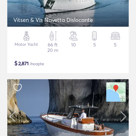
Vitsen & Vis Navetta Dislocante
Motor Yacht
66 ft
10
5
5
20 m
$
2,871
/noapte