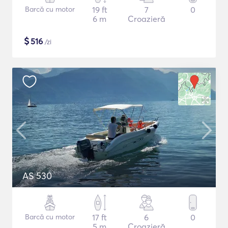
Barcă cu motor
19 ft
7
0
6 m
Croazieră
$
516
/zi
AS 530
Barcă cu motor
17 ft
6
0
5 m
Croazieră