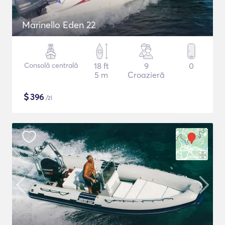
Marinello Eden 22
Consolă centrală
18 ft
9
0
5 m
Croazieră
$
396
/zi