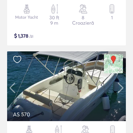
Motor Yacht
30 ft
8
1
9 m
Croazieră
$
1,378
/zi
AS 570