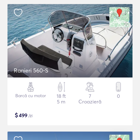
Ranieri 560-S
Barcă cu motor
18 ft
7
0
5 m
Croazieră
$
499
/zi