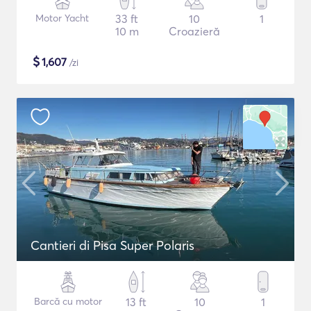
Motor Yacht
33 ft
10
1
10 m
Croazieră
$
1,607
/zi
Cantieri di Pisa Super Polaris
Barcă cu motor
13 ft
10
1