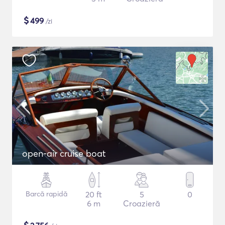
$
499
/zi
open-air cruise boat
Barcă rapidă
20 ft
5
0
6 m
Croazieră