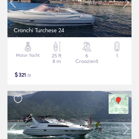
Cranchi Turchese 24
Motor Yacht
25 ft
6
1
8 m
Croazieră
$
321
/zi