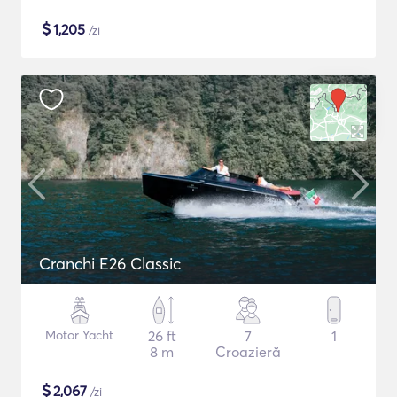
$
1,205
/zi
Cranchi E26 Classic
Motor Yacht
26 ft
7
1
8 m
Croazieră
$
2,067
/zi