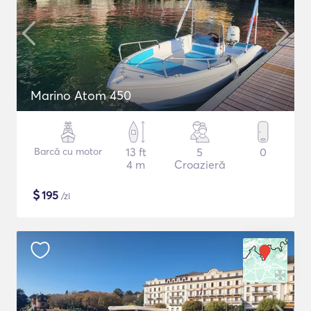
Marino Atom 450
Barcă cu motor
13 ft
5
0
4 m
Croazieră
$
195
/zi