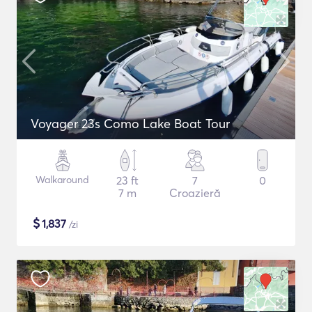
Voyager 23s Como Lake Boat Tour
Walkaround
23 ft
7
0
7 m
Croazieră
$
1,837
/zi