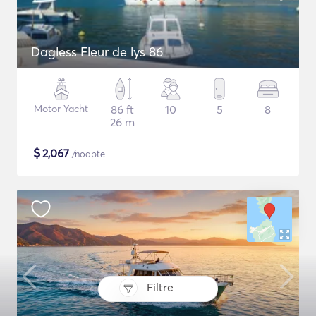
Dagless Fleur de lys 86
Motor Yacht
86 ft
10
5
8
26 m
$
2,067
/noapte
Filtre