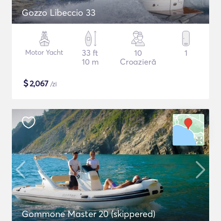
Gozzo Libeccio 33
Motor Yacht
33 ft
10
1
10 m
Croazieră
$
2,067
/zi
Gommone Master 20 (skippered)