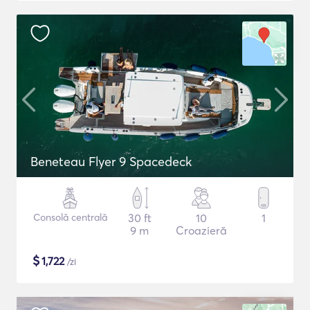
Beneteau Flyer 9 Spacedeck
Consolă centrală
30 ft
10
1
9 m
Croazieră
$
1,722
/zi