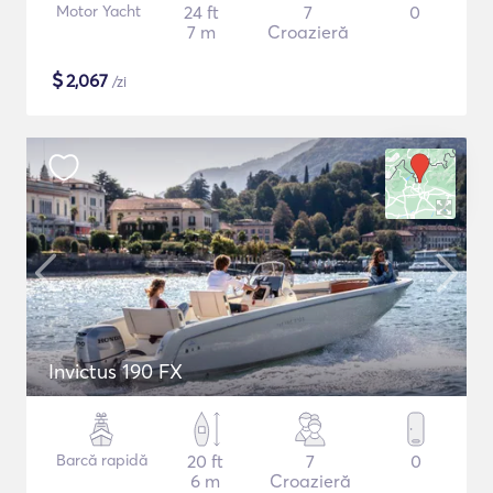
Motor Yacht
24 ft
7
0
7 m
Croazieră
$
2,067
/zi
Invictus 190 FX
Barcă rapidă
20 ft
7
0
6 m
Croazieră