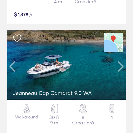
4 m
Croazieră
$
1,378
/zi
Jeanneau Cap Camarat 9.0 WA
Walkaround
30 ft
8
1
9 m
Croazieră