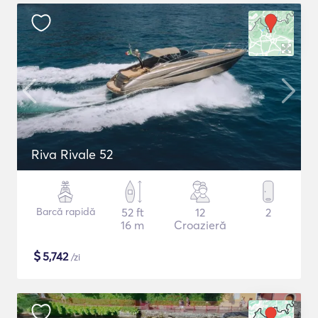
Riva Rivale 52
Barcă rapidă
52 ft
12
2
16 m
Croazieră
$
5,742
/zi