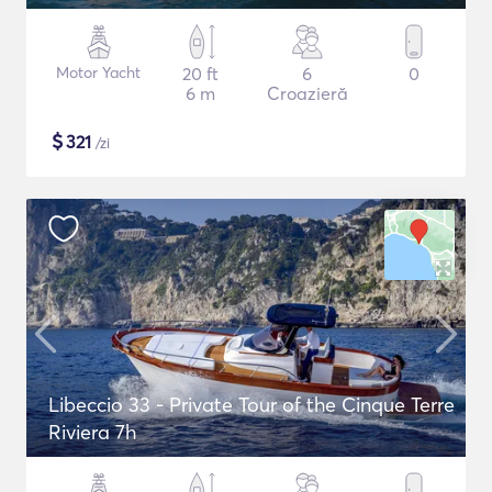
Motor Yacht
20 ft
6
0
6 m
Croazieră
$
321
/zi
Libeccio 33 - Private Tour of the Cinque Terre
Riviera 7h