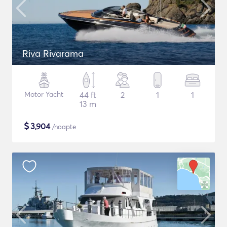
Riva Rivarama
Motor Yacht
44 ft
2
1
1
13 m
$
3,904
/noapte