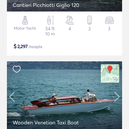
Cantieri Picchiotti Giglio 120
Motor Yacht
34 ft
4
2
3
10 m
$
2,297
/noapte
Wooden Venetian Taxi Boat