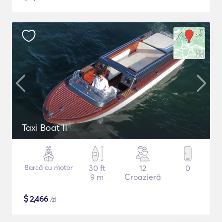
Taxi Boat II
Barcă cu motor
30 ft
12
0
9 m
Croazieră
$
2,466
/zi