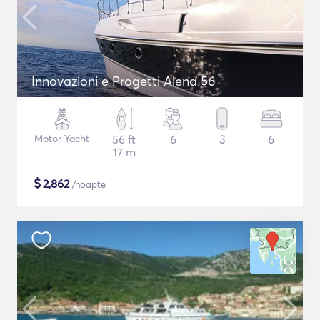
Innovazioni e Progetti Alena 56
Motor Yacht
56 ft
6
3
6
17 m
$
2,862
/noapte