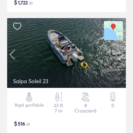
$
1,722
/zi
Salpa Soleil 23
Rigid gonflabile
23 ft
8
0
7 m
Croazieră
$
516
/zi