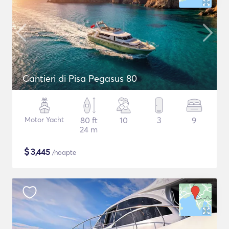
Cantieri di Pisa Pegasus 80
Motor Yacht
80 ft
10
3
9
24 m
$
3,445
/noapte