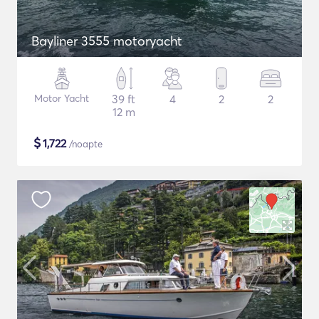
Bayliner 3555 motoryacht
Motor Yacht
39 ft
4
2
2
12 m
$
1,722
/noapte