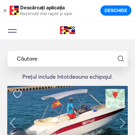
Descărcați aplicația
×
DESCHIDE
Rezervați mai rapid și ușor
Căutare
Prețul include întotdeauna echipajul.