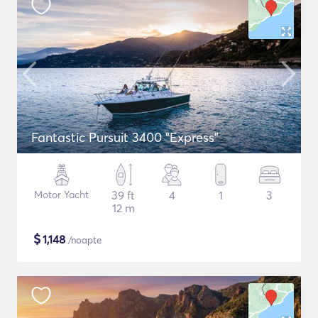
Fantastic Pursuit 3400 "Express"
Motor Yacht
39 ft
4
1
3
12 m
$
1,148
/noapte