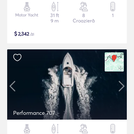
Motor Yacht
31 ft
8
1
9 m
Croazieră
$
2,342
/zi
Performance 707