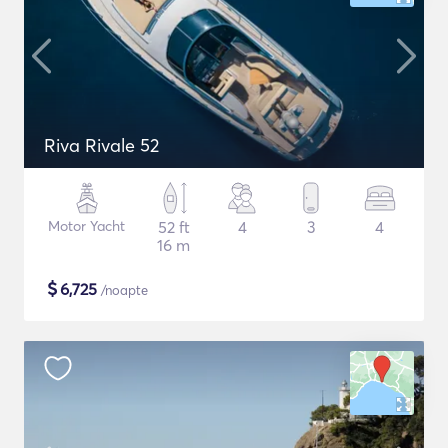
Riva Rivale 52
Motor Yacht
52 ft
4
3
4
16 m
$
6,725
/noapte