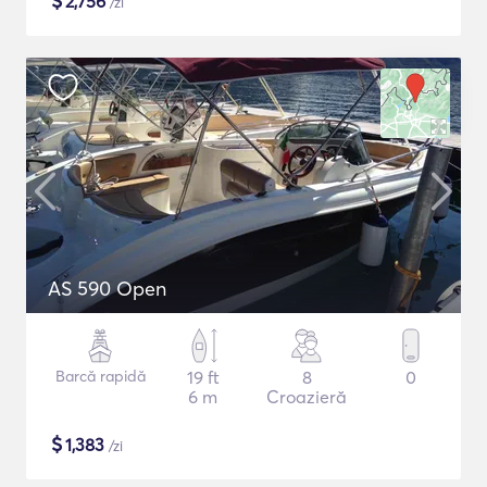
$
2,756
/zi
AS 590 Open
Barcă rapidă
19 ft
8
0
6 m
Croazieră
$
1,383
/zi