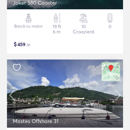
Joker 580 Coaster
Barcă cu motor
19 ft
10
0
6 m
Croazieră
$
459
/zi
Mostes Offshore 31