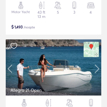
Motor Yacht
43 ft
5
3
4
13 m
$
1,493
/noapte
Allegra 21 Open