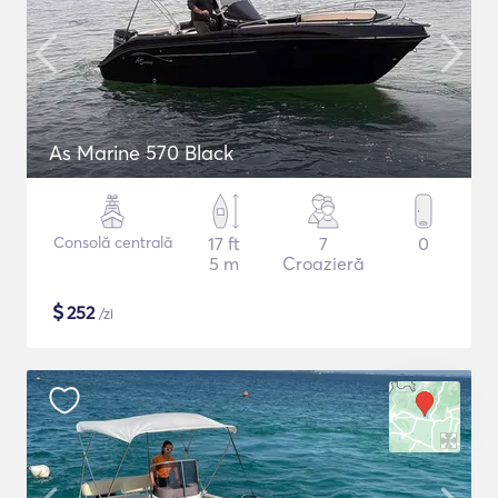
As Marine 570 Black
Consolă centrală
17 ft
7
0
5 m
Croazieră
$
252
/zi