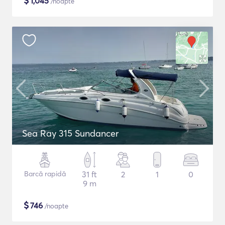
$
1,045
/noapte
Sea Ray 315 Sundancer
Barcă rapidă
31 ft
2
1
0
9 m
$
746
/noapte