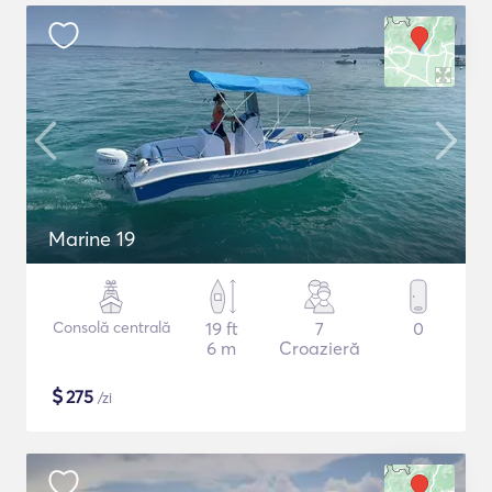
Marine 19
Consolă centrală
19 ft
7
0
6 m
Croazieră
$
275
/zi