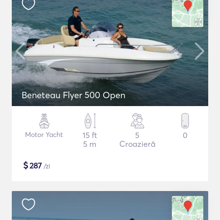
Beneteau Flyer 500 Open
Motor Yacht
15 ft
5
0
5 m
Croazieră
$
287
/zi