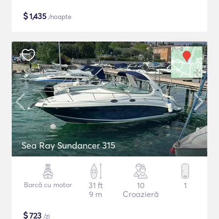
$
1,435
/noapte
Sea Ray Sundancer 315
Barcă cu motor
31 ft
10
1
9 m
Croazieră
$
723
/zi