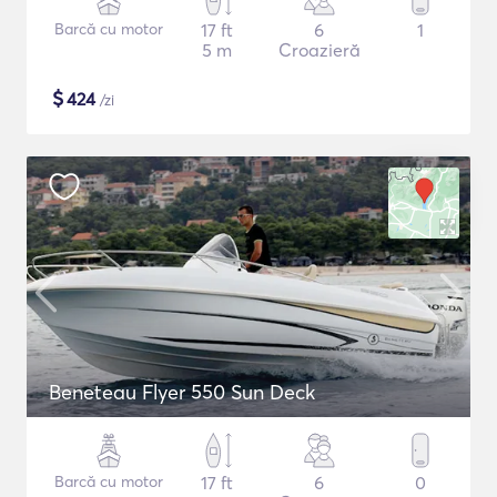
Barcă cu motor
17 ft
6
1
5 m
Croazieră
$
424
/zi
Beneteau Flyer 550 Sun Deck
Barcă cu motor
17 ft
6
0