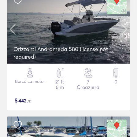
Orizzonti Andromeda 580 (license not
required)
Barcă cu motor
21 ft
7
0
6 m
Croazieră
$
442
/zi