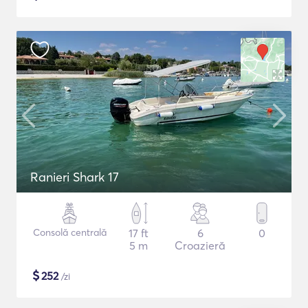
Ranieri Shark 17
Consolă centrală
17 ft
6
0
5 m
Croazieră
$
252
/zi