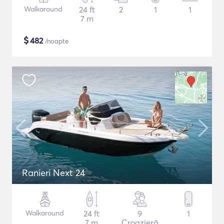
Walkaround
24 ft
2
1
1
7 m
$
482
/noapte
Ranieri Next 24
Walkaround
24 ft
9
1
7 m
Croazieră