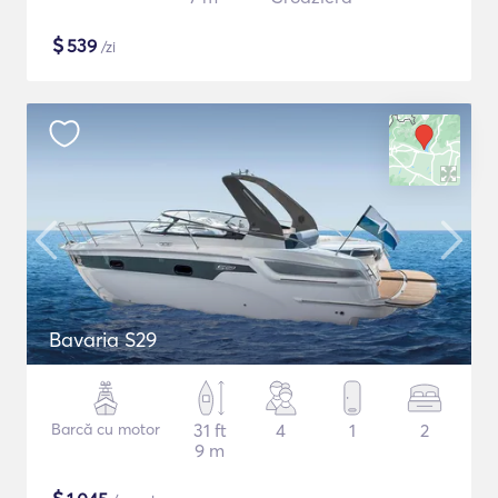
$
539
/zi
Bavaria S29
Barcă cu motor
31 ft
4
1
2
9 m