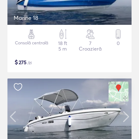
Marine 18
Consolă centrală
18 ft
7
0
5 m
Croazieră
$
275
/zi