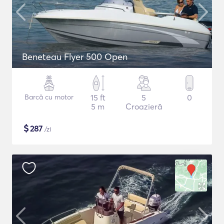
Beneteau Flyer 500 Open
Barcă cu motor
15 ft
5
0
5 m
Croazieră
$
287
/zi