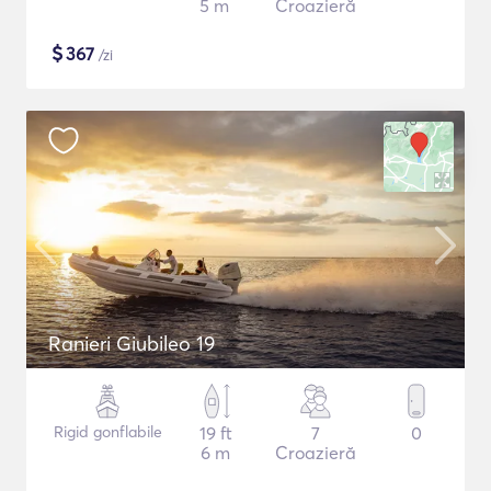
5 m
Croazieră
$
367
/zi
Ranieri Giubileo 19
Rigid gonflabile
19 ft
7
0
6 m
Croazieră