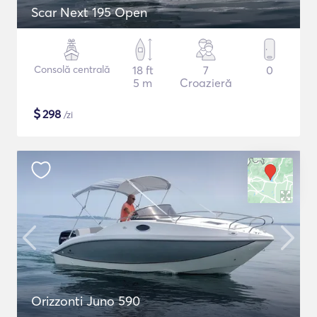
Scar Next 195 Open
Consolă centrală
18 ft
7
0
5 m
Croazieră
$
298
/zi
Orizzonti Juno 590