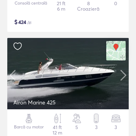
Consolă centrală
21 ft
8
0
6 m
Croazieră
$
424
/zi
Airon Marine 425
Barcă cu motor
41 ft
5
3
3
12 m