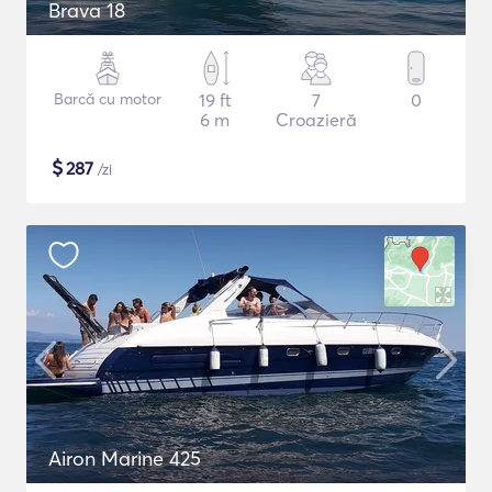
Brava 18
Barcă cu motor
19 ft
7
0
6 m
Croazieră
$
287
/zi
Airon Marine 425