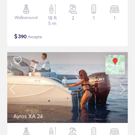
Walkaround
18 ft
2
1
1
5 m
$
390
/noapte
Ayros XA 24