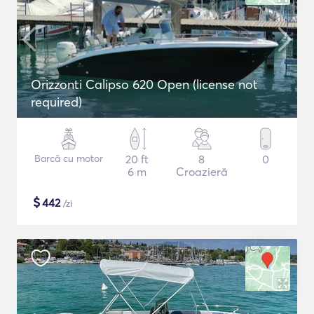
Orizzonti Calipso 620 Open (license not
required)
Barcă cu motor
20 ft
8
0
6 m
Croazieră
$
442
/zi