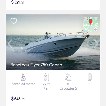
$
321
/zi
Beneteau Flyer 750 Cabrio
Barcă cu motor
22 ft
8
1
7 m
Croazieră
$
643
/zi