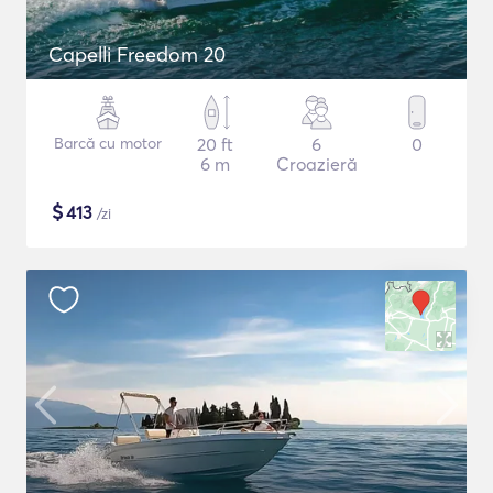
Capelli Freedom 20
Barcă cu motor
20 ft
6
0
6 m
Croazieră
$
413
/zi