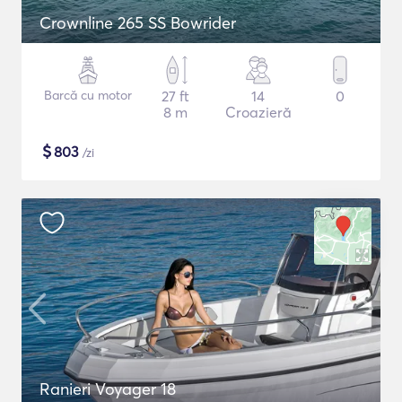
Crownline 265 SS Bowrider
Barcă cu motor
27 ft
14
0
8 m
Croazieră
$
803
/zi
Ranieri Voyager 18