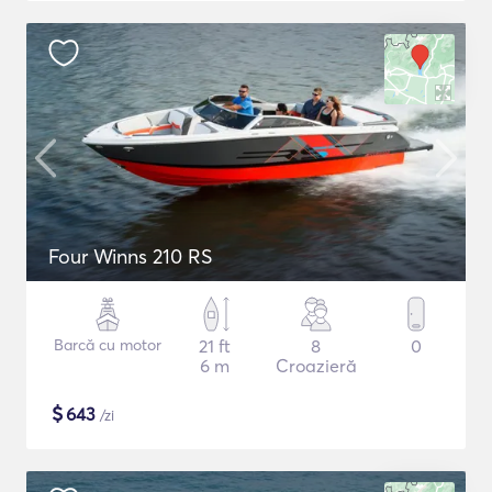
Four Winns 210 RS
Barcă cu motor
21 ft
8
0
6 m
Croazieră
$
643
/zi