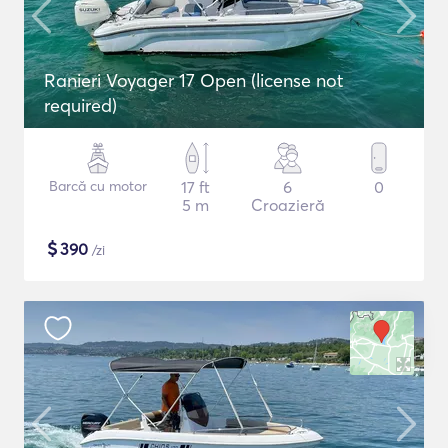
Ranieri Voyager 17 Open (license not
required)
Barcă cu motor
17 ft
6
0
5 m
Croazieră
$
390
/zi