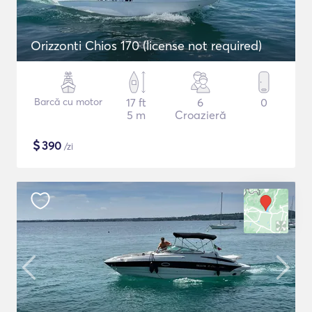
Orizzonti Chios 170 (license not required)
Barcă cu motor
17 ft
6
0
5 m
Croazieră
$
390
/zi