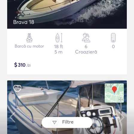
Brava 18
Barcă cu motor
18 ft
6
0
5 m
Croazieră
$
310
/zi
Filtre