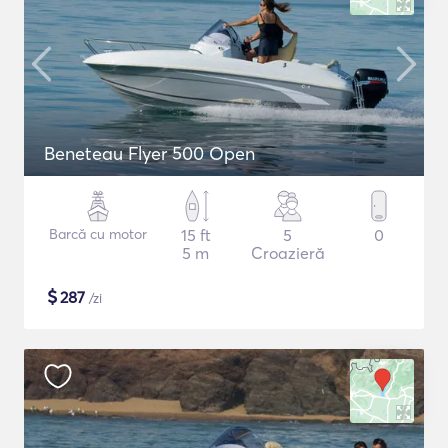
Beneteau Flyer 500 Open
Barcă cu motor
15 ft
5
0
5 m
Croazieră
$
287
/zi