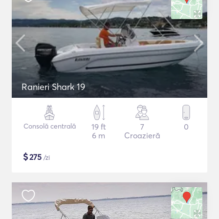
Ranieri Shark 19
Consolă centrală
19 ft
7
0
6 m
Croazieră
$
275
/zi