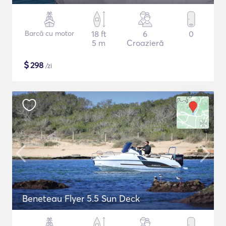
Barcă cu motor
18 ft
6
0
5 m
Croazieră
$
298
/zi
Beneteau Flyer 5.5 Sun Deck