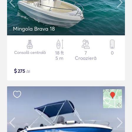
Mingola Brava 18
Consolă centrală
18 ft
7
0
5 m
Croazieră
$
275
/zi