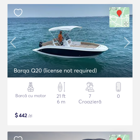
Barqa Q20 (license not required)
Barcă cu motor
21 ft
7
0
6 m
Croazieră
$
442
/zi